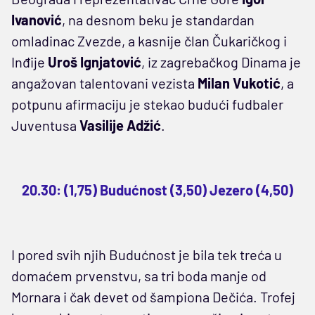
Ivanović
, na desnom beku je standardan
omladinac Zvezde, a kasnije član Čukaričkog i
Inđije
Uroš Ignjatović
, iz zagrebačkog Dinama je
angažovan talentovani vezista
Milan Vukotić
, a
potpunu afirmaciju je stekao budući fudbaler
Juventusa
Vasilije Adžić
.
20.30: (1,75) Budućnost (3,50) Jezero (4,50)
I pored svih njih Budućnost je bila tek treća u
domaćem prvenstvu, sa tri boda manje od
Mornara i čak devet od šampiona Dečića. Trofej