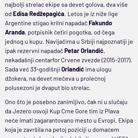
najbolji strelac ekipe sa devet golova, dva više
od
Edisa Redžepagića
. Letos je iz niže lige
Argentine stigao krilni napadač
Fakundo
Aranda
, potpisnik četiri pogotka, od čega
jednog u kupu. Navijačima u Srbiji najpoznatiji je
ipak rezervni napadač
Petar Orlandić
,
nekadašnji centarfor Crvene zvezde (2015-2017).
Sada već 33-godišnji
Orlandić
ima ulogu
džokera, na devet mečeva u prolećnoj
polusezoni je dvaput bio strelac.
Ono što je posebno zanimljivo, čak ni u slučaju
da Jezero osvoji Kup Crne Gore tim iz Plava
neće imati zagarantovano mesto u Evropi. Ekipa
koja je završila na petoj poziciji u domaćem