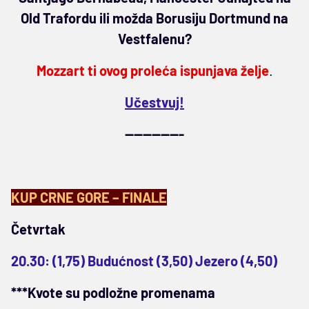
Old Trafordu ili možda Borusiju Dortmund na
Vestfalenu?
Mozzart ti ovog proleća ispunjava želje
.
Učestvuj!
-------------
KUP CRNE GORE – FINALE
Četvrtak
20.30: (1,75) Budućnost (3,50) Jezero (4,50)
***Kvote su podložne promenama