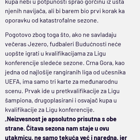
kupa nebi u potpunosti sprao gorčinu iz usta
njenih navijača, ali bi barem bio prvi korak ka
oporavku od katastrofalne sezone.
Pogotovo zbog toga što, ako ne savladaju
večeras Jezero, fudbaleri Budućnosti neće
uopšte igrati u kvalifikacijama za Ligu
konferencije sledeće sezone. Crna Gora, kao
jedna od najlošije rangiranih liga od učesnika
UEFA, ima samo tri karte za međunarodnu
scenu. Prvak ide u pretkvalifikacije za Ligu
šampiona, drugoplasirani i osvajač kupa u
kvalifikacije za Ligu konferencije.
„
Neizvesnost je apsolutno prisutna s obe
strane. Čitava sezona nam staje u ovu
utakmicu, ne samo tekuća već i naredna, jer