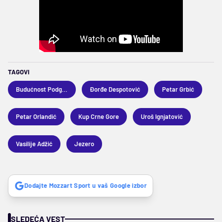
TAGOVI
Budućnost Podgorica
Đorđe Despotović
Petar Grbić
Petar Orlandić
Kup Crne Gore
Uroš Ignjatović
Vasilije Adžić
Jezero
Dodajte Mozzart Sport u vaš Google izbor
SLEDEĆA VEST