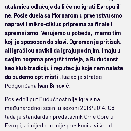
utakmica odlučuje da li ćemo igrati Evropu ili
ne. Posle duela sa Mornarom u prvenstvu smo
napravili mikro-ciklus priprema za finale i
spremni smo. Verujemo u pobedu, imamo tim
koji je sposoban da slavi. Ogroman je pritisak,
ali igrači su navikli da igraju pod njim. Imaju u
svojim nogama pregršt trofeja, a Budućnost
kao klub tradiciju i reputaciju koja nam nalaže
da budemo optimisti
“, kazao je strateg
Podgoričana
Ivan Brnović
.
Poslednji put Budućnost nije igrala na
međunarodnoj sceni u sezoni 2013/2014. Od
tada je standardan predstavnik Crne Gore u
Evropi, ali nijednom nije preskočila više od