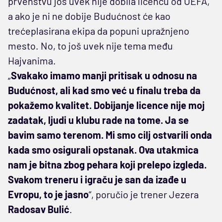
prvenstvu još uvek nije dobila licencu od UEFA,
a ako je ni ne dobije Budućnost će kao
trećeplasirana ekipa da popuni upražnjeno
mesto. No, to još uvek nije tema među
Hajvanima.
„
Svakako imamo manji pritisak u odnosu na
Budućnost, ali kad smo već u finalu treba da
pokažemo kvalitet. Dobijanje licence nije moj
zadatak, ljudi u klubu rade na tome. Ja se
bavim samo terenom. Mi smo cilj ostvarili onda
kada smo osigurali opstanak. Ova utakmica
nam je bitna zbog pehara koji prelepo izgleda.
Svakom treneru i igraču je san da izađe u
Evropu, to je jasno
“, poručio je trener Jezera
Radosav Bulić
.