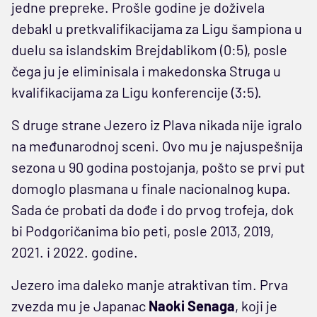
jedne prepreke. Prošle godine je doživela
debakl u pretkvalifikacijama za Ligu šampiona u
duelu sa islandskim Brejdablikom (0:5), posle
čega ju je eliminisala i makedonska Struga u
kvalifikacijama za Ligu konferencije (3:5).
S druge strane Jezero iz Plava nikada nije igralo
na međunarodnoj sceni. Ovo mu je najuspešnija
sezona u 90 godina postojanja, pošto se prvi put
domoglo plasmana u finale nacionalnog kupa.
Sada će probati da dođe i do prvog trofeja, dok
bi Podgoričanima bio peti, posle 2013, 2019,
2021. i 2022. godine.
Jezero ima daleko manje atraktivan tim. Prva
zvezda mu je Japanac
Naoki Senaga
, koji je