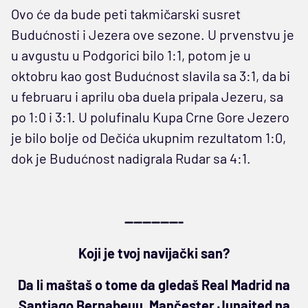
Ovo će da bude peti takmičarski susret
Budućnosti i Jezera ove sezone. U prvenstvu je
u avgustu u Podgorici bilo 1:1, potom je u
oktobru kao gost Budućnost slavila sa 3:1, da bi
u februaru i aprilu oba duela pripala Jezeru, sa
po 1:0 i 3:1. U polufinalu Kupa Crne Gore Jezero
je bilo bolje od Dečića ukupnim rezultatom 1:0,
dok je Budućnost nadigrala Rudar sa 4:1.
-------------
Koji je tvoj navijački san?
Da li maštaš o tome da gledaš Real Madrid na
Santjago Bernabeuu, Mančester Junajted na