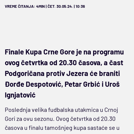
VREME ČITANJA: 4MIN | ČET. 30.05.24. | 10:36
Finale Kupa Crne Gore je na programu
ovog četvrtka od 20.30 časova, a čast
Podgoričana protiv Jezera će braniti
Đorđe Despotović, Petar Grbić i Uroš
Ignjatović
Poslednja velika fudbalska utakmica u Crnoj
Gori za ovu sezonu. Ovog četvrtka od 20.30
časova u finalu tamošnjeg kupa sastaće se u