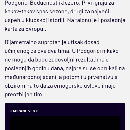
Podgorici Budućnost i Jezero. Prvi igraju za
kakav-takav spas sezone, drugi za najveći
uspeh u klupskoj istoriji. Na talonu je i poslednja
karta za Evropu…
Dijametralno suprotan je utisak dosad
učinjenog za ova dva tima. U Podgorici nikako
ne mogu da budu zadovoljni rezultatima u
poslednjih godinu dana, najpre su se obrukali na
međunarodnoj sceni, a potom i u prvenstvu s
obzirom na to da za crnogorske uslove imaju
preozbiljan tim.
IZABRANE VESTI