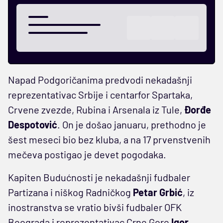
Napad Podgoričanima predvodi nekadašnji
reprezentativac Srbije i centarfor Spartaka,
Crvene zvezde, Rubina i Arsenala iz Tule,
Đorđe
Despotović
. On je došao januaru, prethodno je
šest meseci bio bez kluba, a na 17 prvenstvenih
mečeva postigao je devet pogodaka.
Kapiten Budućnosti je nekadašnji fudbaler
Partizana i niškog Radničkog
Petar Grbić
, iz
inostranstva se vratio bivši fudbaler OFK
Beograda i reprezentativac Crne Gore
Igor