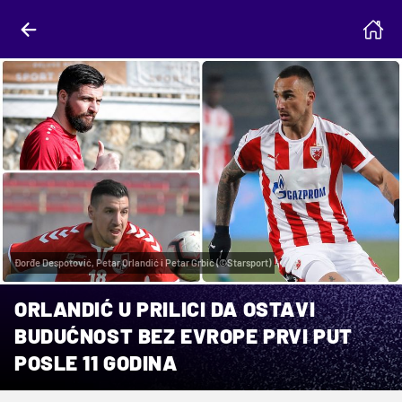
Đorđe Despotović, Petar Orlandić i Petar Grbić (©Starsport)
ORLANDIĆ U PRILICI DA OSTAVI
BUDUĆNOST BEZ EVROPE PRVI PUT
POSLE 11 GODINA