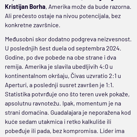
Kristijan Borha
, Amerika može da bude razorna.
Ali prečesto ostaje na nivou potencijala, bez
konkretne završnice.
Međusobni skor dodatno podgreva neizvesnost.
U poslednjih šest duela od septembra 2024.
Godine, po dve pobede na obe strane i dva
remija. Amerika je slavila ubedljivih 4:0 u
kontinentalnom okršaju, Čivas uzvratio 2:1 u
Aperturi, a poslednji susret završen je 1:1.
Statistika potvrđuje ono što teren uvek pokaže,
apsolutnu ravnotežu. Ipak, momentum je na
strani domaćina. Guadalajara je neporažena kod
kuće sedam utakmica i retko kalkuliše ili
pobeđuje ili pada, bez kompromisa. Lider ima