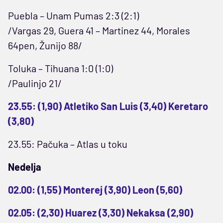
Puebla – Unam Pumas 2:3 (2:1)
/Vargas 29, Guera 41 – Martinez 44, Morales
64pen, Žunijo 88/
Toluka – Tihuana 1:0 (1:0)
/Paulinjo 21/
23.55: (1,90) Atletiko San Luis (3,40) Keretaro
(3,80)
23.55: Pačuka – Atlas u toku
Nedelja
02.00: (1,55) Monterej (3,90) Leon (5,60)
02.05: (2,30) Huarez (3,30) Nekaksa (2,90)