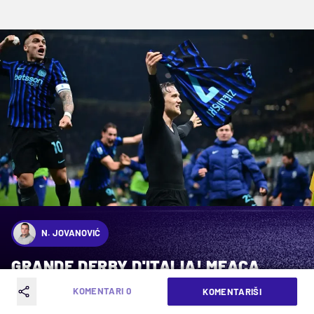
N. JOVANOVIĆ
GRANDE DERBY D'ITALIA! MEACA
EKSPLODIRALA OD TOPOVSKOG
KOMENTARI 0
KOMENTARIŠI
UDARA ZJELINSKOG, JUVE NA