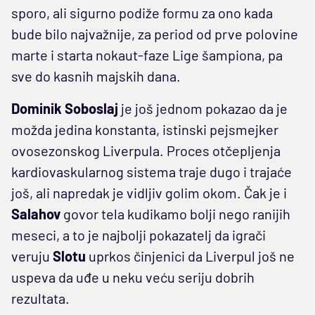
sporo, ali sigurno podiže formu za ono kada
bude bilo najvažnije, za period od prve polovine
marte i starta nokaut-faze Lige šampiona, pa
sve do kasnih majskih dana.
Dominik Soboslaj
je još jednom pokazao da je
možda jedina konstanta, istinski pejsmejker
ovosezonskog Liverpula. Proces otčepljenja
kardiovaskularnog sistema traje dugo i trajaće
još, ali napredak je vidljiv golim okom. Čak je i
Salahov
govor tela kudikamo bolji nego ranijih
meseci, a to je najbolji pokazatelj da igrači
veruju
Slotu
uprkos činjenici da Liverpul još ne
uspeva da uđe u neku veću seriju dobrih
rezultata.