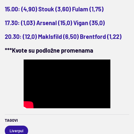
15.00: (4,90) Stouk (3,60) Fulam (1,75)
17.30: (1,03) Arsenal (15,0) Vigan (35,0)
20.30: (12,0) Maklsfild (6,50) Brentford (1,22)
***Kvote su podložne promenama
TAGOVI
Liverpul