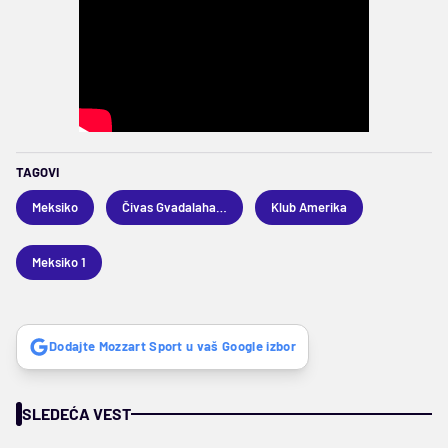
TAGOVI
Meksiko
Čivas Gvadalahara
Klub Amerika
Meksiko 1
Dodajte Mozzart Sport u vaš Google izbor
SLEDEĆA VEST