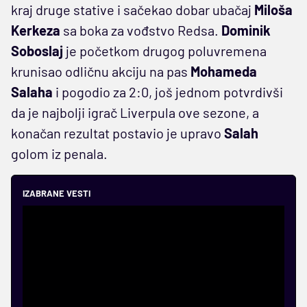
kraj druge stative i sačekao dobar ubačaj
Miloša
Kerkeza
sa boka za vođstvo Redsa.
Dominik
Soboslaj
je početkom drugog poluvremena
krunisao odličnu akciju na pas
Mohameda
Salaha
i pogodio za 2:0, još jednom potvrdivši
da je najbolji igrač Liverpula ove sezone, a
konačan rezultat postavio je upravo
Salah
golom iz penala.
IZABRANE VESTI