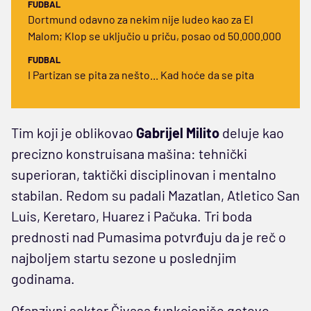
FUDBAL
Dortmund odavno za nekim nije ludeo kao za El
Malom; Klop se uključio u priču, posao od 50.000.000
FUDBAL
I Partizan se pita za nešto... Kad hoće da se pita
Tim koji je oblikovao
Gabrijel Milito
deluje kao
precizno konstruisana mašina: tehnički
superioran, taktički disciplinovan i mentalno
stabilan. Redom su padali Mazatlan, Atletico San
Luis, Keretaro, Huarez i Pačuka. Tri boda
prednosti nad Pumasima potvrđuju da je reč o
najboljem startu sezone u poslednjim
godinama.
Ofanzivni sektor Čivasa funkcioniše gotovo