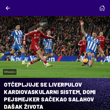
©Reuters
OTČEPLJUJE SE LIVERPULOV
KARDIOVASKULARNI SISTEM, DOMI
PEJSMEJKER SAČEKAO SALAHOV
DAŠAK ŽIVOTA