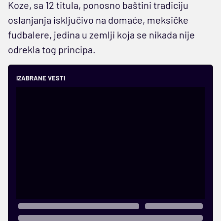
Koze, sa 12 titula, ponosno baštini tradiciju
oslanjanja isključivo na domaće, meksičke
fudbalere, jedina u zemlji koja se nikada nije
odrekla tog principa.
IZABRANE VESTI