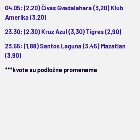
04.05: (2,20) Čivas Gvadalahara (3,20) Klub
Amerika (3,20)
23.30: (2,30) Kruz Azul (3,30) Tigres (2,90)
23.55: (1,88) Santos Laguna (3,45) Mazatlan
(3,90)
***kvote su podložne promenama