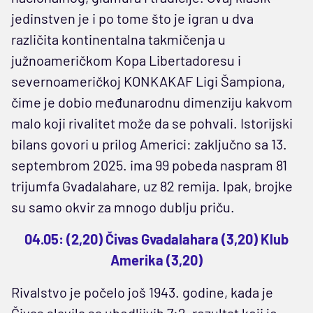
jedinstven je i po tome što je igran u dva
različita kontinentalna takmičenja u
južnoameričkom Kopa Libertadoresu i
severnoameričkoj KONKAKAF Ligi Šampiona,
čime je dobio međunarodnu dimenziju kakvom
malo koji rivalitet može da se pohvali. Istorijski
bilans govori u prilog Americi: zaključno sa 13.
septembrom 2025. ima 99 pobeda naspram 81
trijumfa Gvadalahare, uz 82 remija. Ipak, brojke
su samo okvir za mnogo dublju priču.
04.05: (2,20) Čivas Gvadalahara (3,20) Klub
Amerika (3,20)
Rivalstvo je počelo još 1943. godine, kada je
Čivas slavila sa ubedljivih 7:2, rezultat koji je