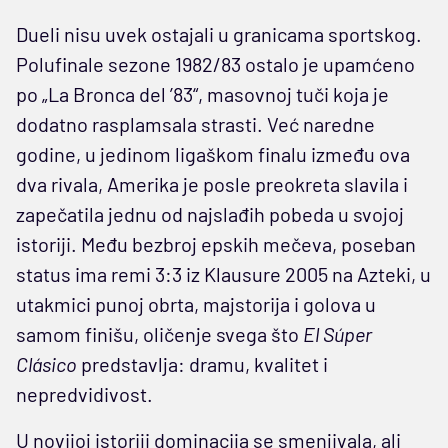
Dueli nisu uvek ostajali u granicama sportskog.
Polufinale sezone 1982/83 ostalo je upamćeno
po „La Bronca del ’83“, masovnoj tuči koja je
dodatno rasplamsala strasti. Već naredne
godine, u jedinom ligaškom finalu između ova
dva rivala, Amerika je posle preokreta slavila i
zapečatila jednu od najslađih pobeda u svojoj
istoriji. Među bezbroj epskih mečeva, poseban
status ima remi 3:3 iz Klausure 2005 na Azteki, u
utakmici punoj obrta, majstorija i golova u
samom finišu, oličenje svega što
El Súper
Clásico
predstavlja: dramu, kvalitet i
nepredvidivost.
U novijoj istoriji dominacija se smenjivala, ali