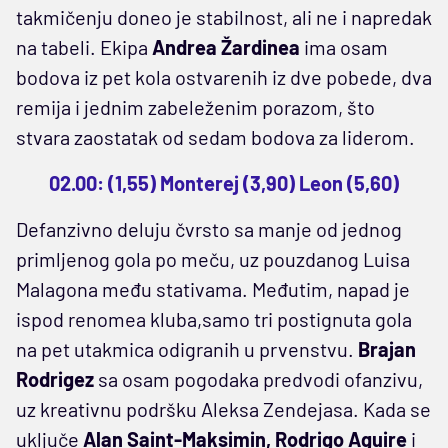
takmičenju doneo je stabilnost, ali ne i napredak
na tabeli. Ekipa
Andrea Žardinea
ima osam
bodova iz pet kola ostvarenih iz dve pobede, dva
remija i jednim zabeleženim porazom, što
stvara zaostatak od sedam bodova za liderom.
02.00: (1,55) Monterej (3,90) Leon (5,60)
Defanzivno deluju čvrsto sa manje od jednog
primljenog gola po meču, uz pouzdanog Luisa
Malagona među stativama. Međutim, napad je
ispod renomea kluba,samo tri postignuta gola
na pet utakmica odigranih u prvenstvu.
Brajan
Rodrigez
sa osam pogodaka predvodi ofanzivu,
uz kreativnu podršku Aleksa Zendejasa. Kada se
uključe
Alan Saint-Maksimin, Rodrigo Aguire
i