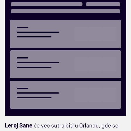
Leroj Sane
će već sutra biti u Orlandu, gde se