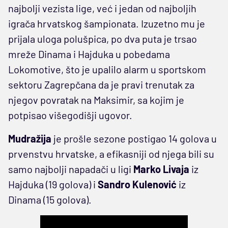
najbolji vezista lige, već i jedan od najboljih
igrača hrvatskog šampionata. Izuzetno mu je
prijala uloga polušpica, po dva puta je trsao
mreže Dinama i Hajduka u pobedama
Lokomotive, što je upalilo alarm u sportskom
sektoru Zagrepčana da je pravi trenutak za
njegov povratak na Maksimir, sa kojim je
potpisao višegodišji ugovor.
Mudražija
je prošle sezone postigao 14 golova u
prvenstvu hrvatske, a efikasniji od njega bili su
samo najbolji napadači u ligi
Marko Livaja
iz
Hajduka (19 golova) i
Sandro Kulenović
iz
Dinama (15 golova).