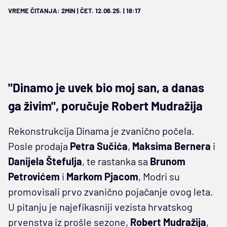
VREME ČITANJA: 2MIN | ČET. 12.06.25. | 18:17
"Dinamo je uvek bio moj san, a danas
ga živim", poručuje Robert Mudražija
Rekonstrukcija Dinama je zvanično počela.
Posle prodaja
Petra Sučića
,
Maksima Bernera
i
Danijela Štefulja
, te rastanka sa
Brunom
Petrovićem
i
Markom Pjacom
, Modri su
promovisali prvo zvanično pojačanje ovog leta.
U pitanju je najefikasniji vezista hrvatskog
prvenstva iz prošle sezone,
Robert Mudražija
,