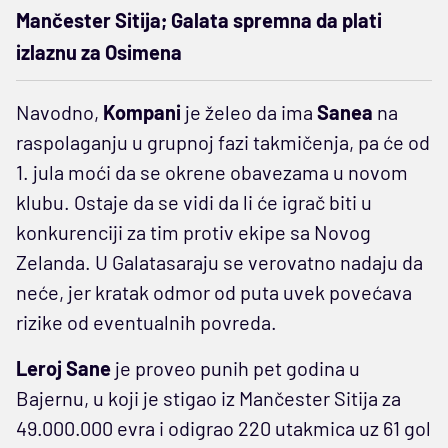
Mančester Sitija; Galata spremna da plati
izlaznu za Osimena
Navodno,
Kompani
je želeo da ima
Sanea
na
raspolaganju u grupnoj fazi takmičenja, pa će od
1. jula moći da se okrene obavezama u novom
klubu. Ostaje da se vidi da li će igrač biti u
konkurenciji za tim protiv ekipe sa Novog
Zelanda. U Galatasaraju se verovatno nadaju da
neće, jer kratak odmor od puta uvek povećava
rizike od eventualnih povreda.
Leroj Sane
je proveo punih pet godina u
Bajernu, u koji je stigao iz Mančester Sitija za
49.000.000 evra i odigrao 220 utakmica uz 61 gol