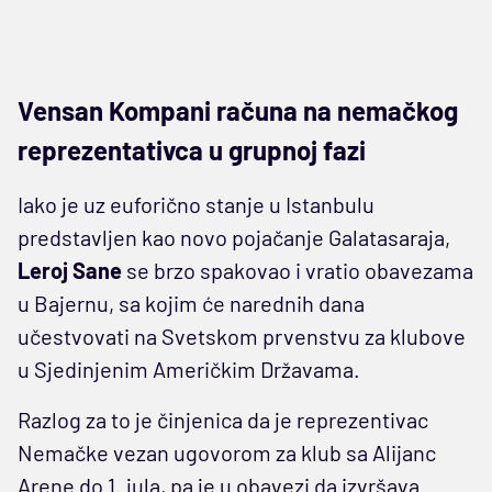
Vensan Kompani računa na nemačkog
reprezentativca u grupnoj fazi
Iako je uz euforično stanje u Istanbulu
predstavljen kao novo pojačanje Galatasaraja,
Leroj Sane
se brzo spakovao i vratio obavezama
u Bajernu, sa kojim će narednih dana
učestvovati na Svetskom prvenstvu za klubove
u Sjedinjenim Američkim Državama.
Razlog za to je činjenica da je reprezentivac
Nemačke vezan ugovorom za klub sa Alijanc
Arene do 1. jula, pa je u obavezi da izvršava