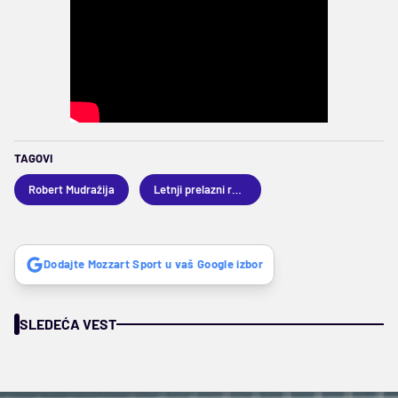
TAGOVI
Robert Mudražija
Letnji prelazni rok 2025
Dodajte Mozzart Sport u vaš Google izbor
SLEDEĆA VEST