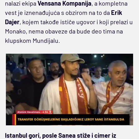
nalazi ekipa
Vensana Kompanija
, a kompletna
vest je iznenađujuća s obzirom na to da
Erik
Dajer
, kojem takođe ističe ugovor i koji prelazi u
Monako, nema obaveze da bude deo tima na
klupskom Mundijalu.
Istanbul gori, posle Sanea stiže i cimer iz