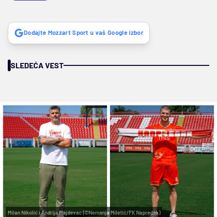
Dodajte Mozzart Sport u vaš Google izbor
SLEDEĆA VEST
Milan Nikolić i Andrija Majdevac (©Nemanja Miletić/FK Napredak)