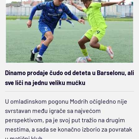
Dinamo prodaje čudo od deteta u Barselonu, ali
sve liči na jednu veliku mućku
U omladinskom pogonu Modrih očigledno nije
svrstavan među igrače sa najvećom
perspektivom, pa je svoj put tražio na drugim
mestima, a sada se konačno izborio za povratak
u matični klub.