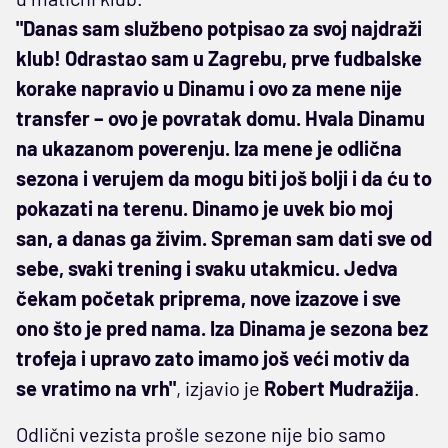
"Danas sam službeno potpisao za svoj najdraži
klub! Odrastao sam u Zagrebu, prve fudbalske
korake napravio u Dinamu i ovo za mene nije
transfer – ovo je povratak domu. Hvala Dinamu
na ukazanom poverenju. Iza mene je odlična
sezona i verujem da mogu biti još bolji i da ću to
pokazati na terenu. Dinamo je uvek bio moj
san, a danas ga živim. Spreman sam dati sve od
sebe, svaki trening i svaku utakmicu. Jedva
čekam početak priprema, nove izazove i sve
ono što je pred nama. Iza Dinama je sezona bez
trofeja i upravo zato imamo još veći motiv da
se vratimo na vrh"
, izjavio je
Robert
Mudražija
.
Odlični vezista prošle sezone nije bio samo