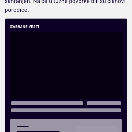
sahranjen. Na čelu tužne povorke bili su članovi
porodice.
IZABRANE VESTI