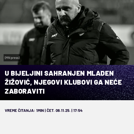
(MN press)
U BIJELJINI SAHRANJEN MLADEN
ŽIŽOVIĆ, NJEGOVI KLUBOVI GA NEĆE
ZABORAVITI
VREME ČITANJA: 1MIN | ČET. 06.11.25. | 17:54