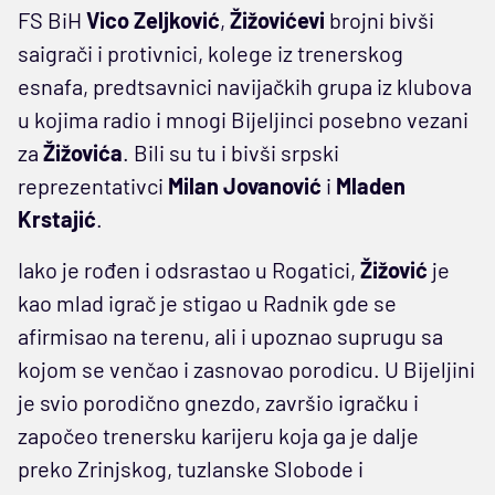
FS BiH
Vico
Zeljković
,
Žižovićevi
brojni bivši
saigrači i protivnici, kolege iz trenerskog
esnafa, predtsavnici navijačkih grupa iz klubova
u kojima radio i mnogi Bijeljinci posebno vezani
za
Žižovića
. Bili su tu i bivši srpski
reprezentativci
Milan
Jovanović
i
Mladen
Krstajić
.
Iako je rođen i odsrastao u Rogatici,
Žižović
je
kao mlad igrač je stigao u Radnik gde se
afirmisao na terenu, ali i upoznao suprugu sa
kojom se venčao i zasnovao porodicu. U Bijeljini
je svio porodično gnezdo, završio igračku i
započeo trenersku karijeru koja ga je dalje
preko Zrinjskog, tuzlanske Slobode i