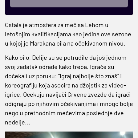
Ostala je atmosfera za meč sa Lehom u
letošnjim kvalifikacijama kao jedina ove sezone
u kojoj je Marakana bila na očekivanom nivou.
Kako bilo, Delije su se potrudile da još jednom
svoj zadatak odrade kako treba. Igrače su
dočekali uz poruku: "Igraj najbolje što znaš" i
koreografiju koja asocira na džojstik za video-
igrice. Očekuju navijači Crvene zvezde da igrači
odigraju po njihovim očekivanjima i mnogo bolje
nego u prethodnim mečevima poslednje dve
nedelje...