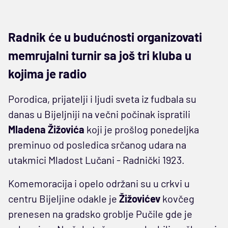
Radnik će u budućnosti organizovati
memrujalni turnir sa još tri kluba u
kojima je radio
Porodica, prijatelji i ljudi sveta iz fudbala su
danas u Bijeljniji na večni počinak ispratili
Mladena
Žižovića
koji je prošlog ponedeljka
preminuo od posledica srčanog udara na
utakmici Mladost Lučani - Radnički 1923.
Komemoracija i opelo održani su u crkvi u
centru Bijeljine odakle je
Žižovićev
kovčeg
prenesen na gradsko groblje Pučile gde je