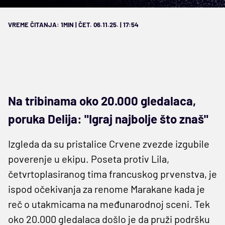
VREME ČITANJA: 1MIN | ČET. 06.11.25. | 17:54
Na tribinama oko 20.000 gledalaca,
poruka Delija: "Igraj najbolje što znaš"
Izgleda da su pristalice Crvene zvezde izgubile
poverenje u ekipu. Poseta protiv Lila,
četvrtoplasiranog tima francuskog prvenstva, je
ispod očekivanja za renome Marakane kada je
reč o utakmicama na međunarodnoj sceni. Tek
oko 20.000 gledalaca došlo je da pruži podršku