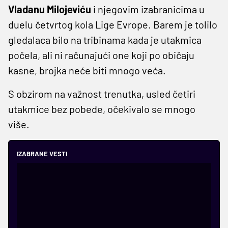
Vladanu Milojeviću
i njegovim izabranicima u
duelu četvrtog kola Lige Evrope. Barem je tolilo
gledalaca bilo na tribinama kada je utakmica
počela, ali ni računajući one koji po običaju
kasne, brojka neće biti mnogo veća.
S obzirom na važnost trenutka, usled četiri
utakmice bez pobede, očekivalo se mnogo
više.
IZABRANE VESTI