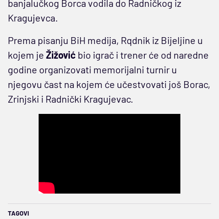
banjalučkog Borca vodila do Radničkog iz
Kragujevca.
Prema pisanju BiH medija, Rqdnik iz Bijeljine u
kojem je
Žižović
bio igrač i trener će od naredne
godine organizovati memorijalni turnir u
njegovu čast na kojem će učestvovati još Borac,
Zrinjski i Radnički Kragujevac.
TAGOVI