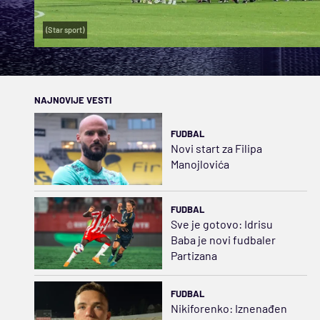
(Star sport)
NAJNOVIJE VESTI
FUDBAL
Novi start za Filipa
Manojlovića
FUDBAL
Sve je gotovo: Idrisu
Baba je novi fudbaler
Partizana
FUDBAL
Nikiforenko: Iznenađen