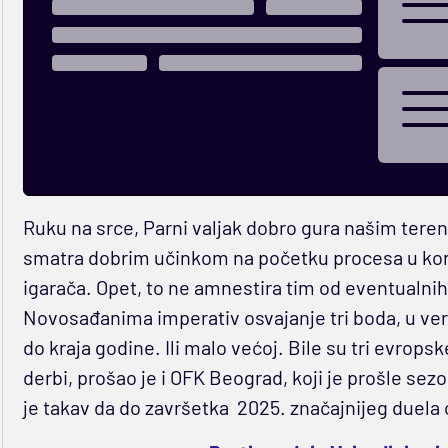
Ruku na srce, Parni valjak dobro gura našim tere
smatra dobrim učinkom na početku procesa u kome
igarača. Opet, to ne amnestira tim od eventualnih 
Novosađanima imperativ osvajanje tri boda, u ver
do kraja godine. Ili malo većoj. Bile su tri evropske
derbi, prošao je i OFK Beograd, koji je prošle sez
je takav da do završetka 2025. značajnijeg duel