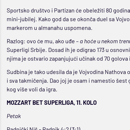
Sportsko društvo i Partizan će obeležiti 80 godina
mini-jubilej. Kako god da se okonča duel sa Vojv
markerom u almanahu uspomena.
Razlog: ovo će mu, ako uđe –
a hoće u nekom tren
Superligi Srbije. Dosad ih je odigrao 173 u osnovn
njima je ostvario zapanjujući učinak od 70 golova i
Sudbina je tako udesila da je Vojvodina Nathova om
i sva takmičenja. Dao joj je osam i namestio šest
kog više voli da igra.
MOZZART BET SUPERLIGA, 11. KOLO
Petak
Radnički Niš - Radnik 4:2 (3:1)