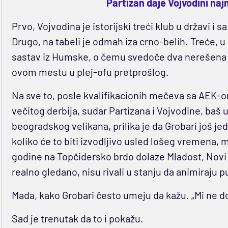
Partizan daje Vojvodini naj
Prvo, Vojvodina je istorijski treći klub u državi i
Drugo, na tabeli je odmah iza crno-belih. Treće, u 
sastav iz Humske, o čemu svedoče dva nerešena i
ovom mestu u plej-ofu pretprošlog.
Na sve to, posle kvalifikacionih mečeva sa AEK-
večitog derbija, sudar Partizana i Vojvodine, baš
beogradskog velikana, prilika je da Grobari još je
koliko će to biti izvodljivo usled lošeg vremena,
godine na Topčidersko brdo dolaze Mladost, Novi P
realno gledano, nisu rivali u stanju da animiraju 
Mada, kako Grobari često umeju da kažu. „Mi ne d
Sad je trenutak da to i pokažu.