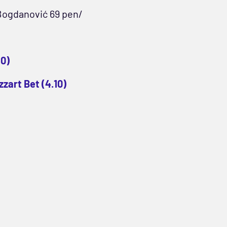
, Bogdanović 69 pen/
60)
zart Bet (4.10)