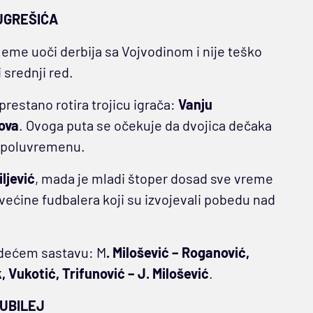
UGREŠIĆA
leme uoči derbija sa Vojvodinom i nije teško
 srednji red.
restano rotira trojicu igrača:
Vanju
ova
. Ovoga puta se očekuje da dvojica dečaka
m poluvremenu.
iljević
, mada je mladi štoper dosad sve vreme
 većine fudbalera koji su izvojevali pobedu nad
ledećem sastavu: M
. Milošević – Roganović,
, Vukotić, Trifunović – J. Milošević
.
UBILEJ