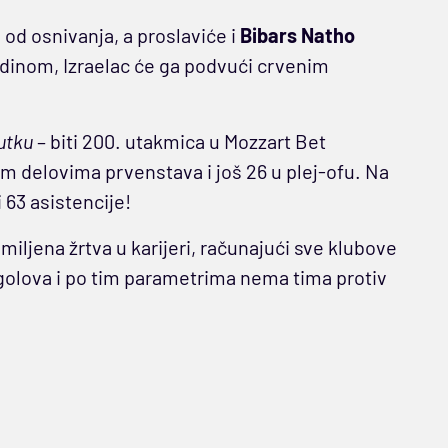
 od osnivanja, a proslaviće i
Bibars Natho
odinom, Izraelac će ga podvući crvenim
utku
– biti 200. utakmica u Mozzart Bet
im delovima prvenstava i još 26 u plej-ofu. Na
 63 asistencije!
iljena žrtva u karijeri, računajući sve klubove
 golova i po tim parametrima nema tima protiv