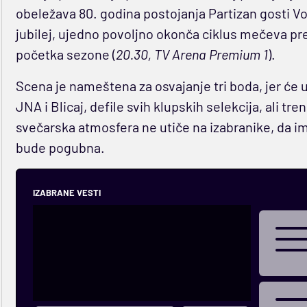
obeležava 80. godina postojanja Partizan gosti V
jubilej, ujedno povoljno okonča ciklus mečeva pr
početka sezone (
20.30, TV Arena Premium 1
).
Scena je nameštena za osvajanje tri boda, jer će 
JNA i Blicaj, defile svih klupskih selekcija, ali tre
svečarska atmosfera ne utiče na izabranike, da im
bude pogubna.
IZABRANE VESTI