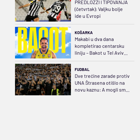
PREDLOZZI I TIPOVANJA
(četvrtak): Valjku bolje
ide u Evropi
KOŠARKA
Makabi u dva dana
kompletirao centarsku
liniju – Bakot u Tel Avivu
za 500.000 dolara
godišnje
FUDBAL
Dve trećine zarade protiv
UNA Štrasena otišlo na
novu kaznu: A mogli smo
da pojačamo tim