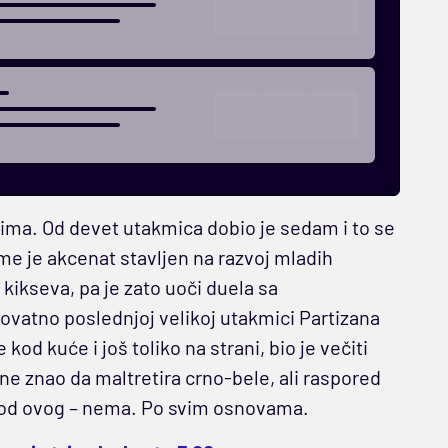
nima. Od devet utakmica dobio je sedam i to se
 je akcenat stavljen na razvoj mladih
kikseva, pa je zato uoči duela sa
ovatno poslednjoj velikoj utakmici Partizana
 kod kuće i još toliko na strani, bio je večiti
one znao da maltretira crno-bele, ali raspored
a od ovog – nema. Po svim osnovama.