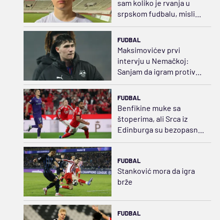
sam koliko je rvanja u
srpskom fudbalu, mislio
sam da će se igrati brže
FUDBAL
Maksimovićev prvi
intervju u Nemačkoj:
Sanjam da igram protiv
Zvezde u Ligi šampiona
FUDBAL
Benfikine muke sa
štoperima, ali Srca iz
Edinburga su bezopasna
ovog leta
FUDBAL
Stanković mora da igra
brže
FUDBAL