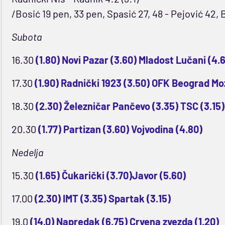
/Bosić 19 pen, 33 pen, Spasić 27, 48 - Pejović 42
Subota
16.30
(1.80) Novi Pazar (3.60) Mladost Lučani (4.
17.30
(1.90) Radnički 1923 (3.50) OFK Beograd Moz
18.30
(2.30) Železničar Pančevo (3.35) TSC (3.15)
20.30
(1.77) Partizan (3.60) Vojvodina (4.80)
Nedelja
15.30
(1.65) Čukarički (3.70)Javor (5.60)
17.00
(2.30) IMT (3.35) Spartak (3.15)
19.0
(14.0) Napredak (6.75) Crvena zvezda (1.20)