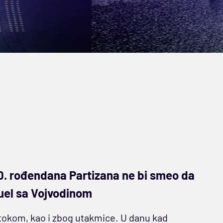
. rođendana Partizana ne bi smeo da
uel sa Vojvodinom
u tokom, kao i zbog utakmice. U danu kad