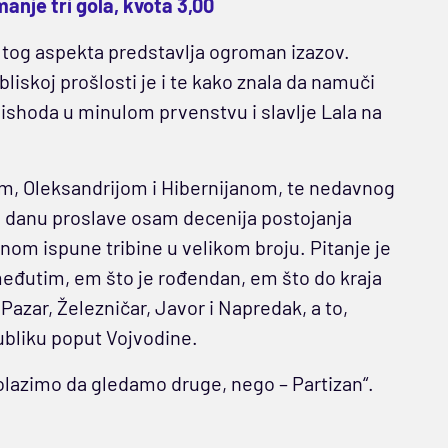
manje tri gola, kvota 3,00
 sa tog aspekta predstavlja ogroman izazov.
bliskoj prošlosti je i te kako znala da namuči
shoda u minulom prvenstvu i slavlje Lala na
om, Oleksandrijom i Hibernijanom, te nedavnog
 u danu proslave osam decenija postojanja
dnom ispune tribine u velikom broju. Pitanje je
 međutim, em što je rođendan, em što do kraja
azar, Železničar, Javor i Napredak, a to,
publiku poput Vojvodine.
olazimo da gledamo druge, nego – Partizan“.