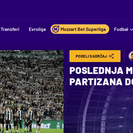
Transferi
Evroliga
Mozzart Bet Superliga
Fudbal
PODELI SADRŽAJ
POSLEDNJA M
PARTIZANA D