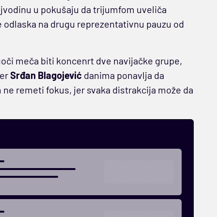
ojvodinu u pokušaju da trijumfom uveliča
e odlaska na drugu reprezentativnu pauzu od
uoči meča biti koncenrt dve navijačke grupe,
ner
Srđan Blagojević
danima ponavlja da
 ne remeti fokus, jer svaka distrakcija može da