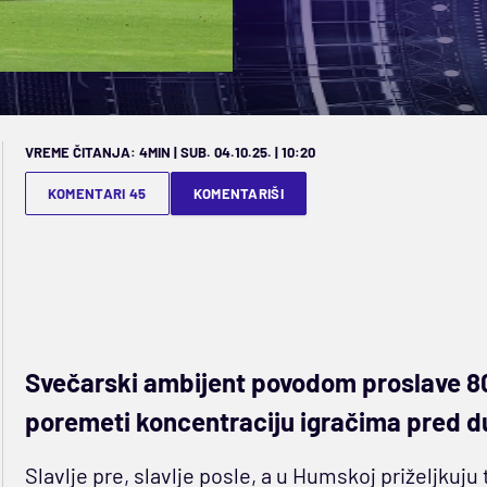
VREME ČITANJA: 4MIN | SUB. 04.10.25. | 10:20
KOMENTARI 45
KOMENTARIŠI
Svečarski ambijent povodom proslave 80
poremeti koncentraciju igračima pred d
Slavlje pre, slavlje posle, a u Humskoj priželjkuj