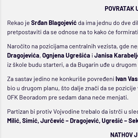
POVRATAK 
Rekao je
Srđan Blagojević
da ima jednu do dve di
pretpostaviti da se odnose na to kako će formirati
Naročito na pozicijama centralnih vezista, gde nep
Dragojevića
,
Ognjena Ugrešića
i
Janisa Karabelj
iz škole budu starteri, a da Bugarin uđe u drugo
Za sastav jedino ne konkuriše povređeni
Ivan Vas
bio u drugom planu, što dalje znači da se pozicije
OFK Beoradom pre sedam dana neće menjati.
Partizan bi protiv Vojvodine trebalo da istrči u s
Milić, Simić, Jurčević – Dragojević, Ugrešić – Sek
NATHOV J