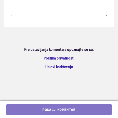
Pre ostavljanja komentara upoznajte se sa:
Politika privatnosti
Uslovi korišćenja
POŠALJI KOMENTAR