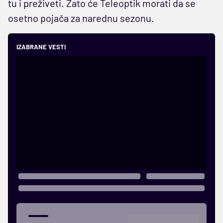
tu i preživeti. Zato će Teleoptik morati da se
osetno pojača za narednu sezonu.
IZABRANE VESTI