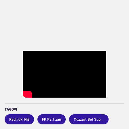
TAGOVI
Radnički Niš
FK Partizan
Mozzart Bet Superliga