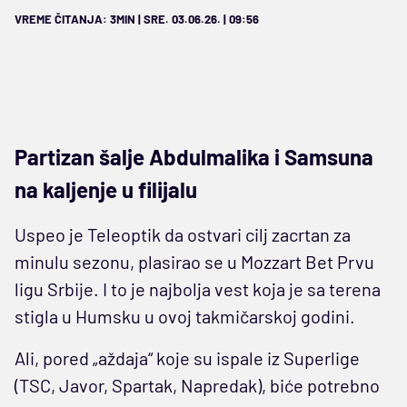
VREME ČITANJA: 3MIN | SRE. 03.06.26. | 09:56
Partizan šalje Abdulmalika i Samsuna
na kaljenje u filijalu
Uspeo je Teleoptik da ostvari cilj zacrtan za
minulu sezonu, plasirao se u Mozzart Bet Prvu
ligu Srbije. I to je najbolja vest koja je sa terena
stigla u Humsku u ovoj takmičarskoj godini.
Ali, pored „aždaja“ koje su ispale iz Superlige
(TSC, Javor, Spartak, Napredak), biće potrebno