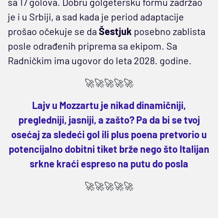
sa 17 golova. Dobru golgetersku formu zadržao
je i u Srbiji, a sad kada je period adaptacije
prošao očekuje se da
Šestjuk
posebno zablista
posle odrađenih priprema sa ekipom. Sa
Radničkim ima ugovor do leta 2028. godine.
🚀🚀🚀🚀🚀
Lajv u Mozzartu je nikad dinamičniji,
pregledniji, jasniji, a zašto? Pa da bi se tvoj
osećaj za sledeći gol ili plus poena pretvorio u
potencijalno dobitni tiket brže nego što Italijan
srkne kraći espreso na putu do posla
🚀🚀🚀🚀🚀