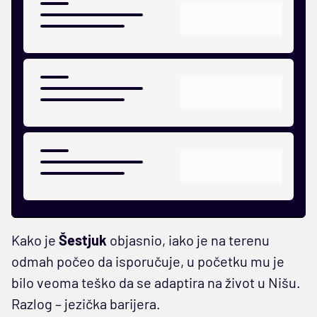
Kako je
Šestjuk
objasnio, iako je na terenu
odmah počeo da isporučuje, u početku mu je
bilo veoma teško da se adaptira na život u Nišu.
Razlog – jezička barijera.