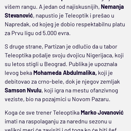
višem rangu. A jedan od najiskusnijih,
Nemanja
Stevanović
, napustio je Teleoptik i prešao u
Napredak, od kojeg je dobio respektabilnu platu
za Prvu ligu od 5.000 evra.
S druge strane, Partizan je odlučio da u tabor
Teleoptika pošalje svoju dvojicu Nigerijaca, koji
su letos stigli u Beograd. Publika je upoznala
levog beka
Mohameda Abdulmalika,
koji je
debitovao za crno-bele, dok je njegov zemljak
Samson
Nvulu
, koji igra na mestu ofanzivnog
veziste, bio na pozajmici u Novom Pazaru.
Koga će sve trener Teleoptika
Marko Jovanović
imati na raspolaganju za narednu sezonu u
velikoj meri će zavisiti i od toga ko će biti šef