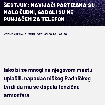
ŠESTJUK: NAVIJAČI PARTIZANA SU
MALO ČUDNI, GAĐALI SU ME
PUNJAČEM ZA TELEFON
VREME ČITANJA: 3MIN | SRE. 03.06.26. | 09:56
Iako bi se mnogi na njegovom mestu
uplašili, napadač niškog Radničkog
tvrdi da mu se dopala tenzična
atmosfera