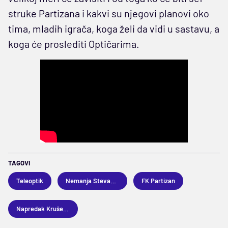
struke Partizana i kakvi su njegovi planovi oko
tima, mladih igrača, koga želi da vidi u sastavu, a
koga će proslediti Optičarima.
TAGOVI
Teleoptik
Nemanja Stevanović
FK Partizan
Napredak Kruševac