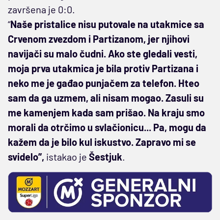
završena je 0:0.
“
Naše pristalice nisu putovale na utakmice sa
Crvenom zvezdom i Partizanom, jer njihovi
navijači su malo čudni. Ako ste gledali vesti,
moja prva utakmica je bila protiv Partizana i
neko me je gađao punjačem za telefon. Hteo
sam da ga uzmem, ali nisam mogao. Zasuli su
me kamenjem kada sam prišao. Na kraju smo
morali da otrčimo u svlačionicu... Pa, mogu da
kažem da je bilo kul iskustvo. Zapravo mi se
svidelo”,
istakao je
Šestjuk
.