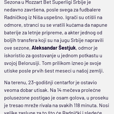
Sezona u Mozzart Bet Superligi Srbije je
nedavno završena, posle svega za fudbalere
Radničkog iz Niša uspešno. Igrači su otišli na
odmore, stranci su se vratili kućama da napune
baterije za letnje pripreme, a akter jednog od
boljih transfera koji su na jugu Srbije napravili
ove sezone,
Aleksandar Šestjuk
, odmor je
iskoristio za gostovanje u jednom potkastu u
svojoj Belorusiji. Tom prilikom izneo je svoje
utiske posle prvih šest meseci u našoj zemlji.
Na terenu, 23-godišnji centarfor je ostavio
veoma dobar utisak. Na 14 mečeva prolećne
polusezone postigao je osam golova, u proseku
je tresao mreže rivala na svakih 118 minuta. Nosi
velike zasluge za to što će Radnički i sledeće