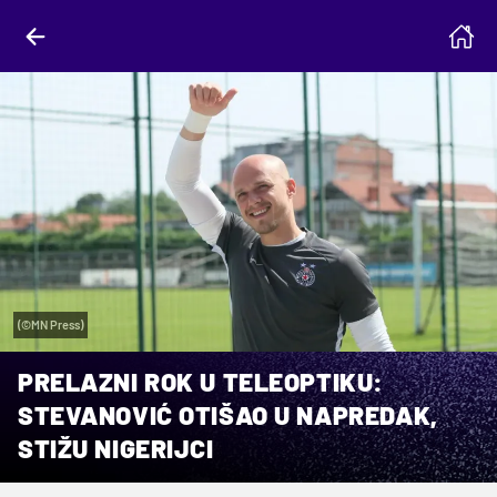
(©MN Press)
PRELAZNI ROK U TELEOPTIKU:
STEVANOVIĆ OTIŠAO U NAPREDAK,
STIŽU NIGERIJCI