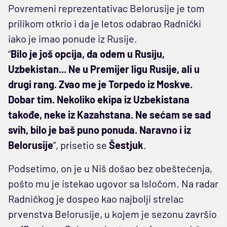
Povremeni reprezentativac Belorusije je tom
prilikom otkrio i da je letos odabrao Radnički
iako je imao ponude iz Rusije.
“
Bilo je još opcija, da odem u Rusiju,
Uzbekistan... Ne u Premijer ligu Rusije, ali u
drugi rang. Zvao me je Torpedo iz Moskve.
Dobar tim. Nekoliko ekipa iz Uzbekistana
takođe, neke iz Kazahstana. Ne sećam se sad
svih, bilo je baš puno ponuda. Naravno i iz
Belorusije
”, prisetio se
Šestjuk
.
Podsetimo, on je u Niš došao bez obeštećenja,
pošto mu je istekao ugovor sa Isločom. Na radar
Radničkog je dospeo kao najbolji strelac
prvenstva Belorusije, u kojem je sezonu završio