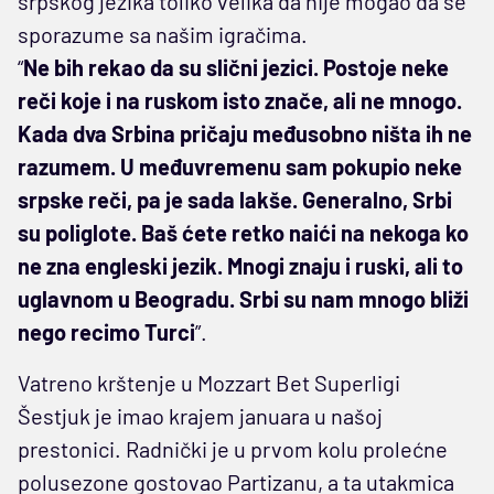
srpskog jezika toliko velika da nije mogao da se
sporazume sa našim igračima.
“
Ne bih rekao da su slični jezici. Postoje neke
reči koje i na ruskom isto znače, ali ne mnogo.
Kada dva Srbina pričaju međusobno ništa ih ne
razumem. U međuvremenu sam pokupio neke
srpske reči, pa je sada lakše. Generalno, Srbi
su poliglote. Baš ćete retko naići na nekoga ko
ne zna engleski jezik. Mnogi znaju i ruski, ali to
uglavnom u Beogradu. Srbi su nam mnogo bliži
nego recimo Turci
”.
Vatreno krštenje u Mozzart Bet Superligi
Šestjuk je imao krajem januara u našoj
prestonici. Radnički je u prvom kolu prolećne
polusezone gostovao Partizanu, a ta utakmica