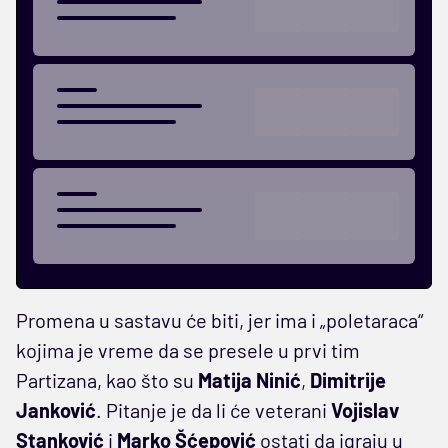
Promena u sastavu će biti, jer ima i „poletaraca“
kojima je vreme da se presele u prvi tim
Partizana, kao što su
Matija
Ninić
,
Dimitrije
Janković
. Pitanje je da li će veterani
Vojislav
Stanković
i
Marko Šćepović
ostati da igraju u