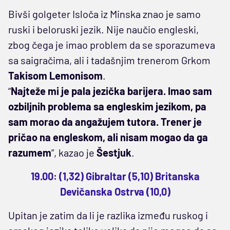
Bivši golgeter Isloča iz Minska znao je samo
ruski i beloruski jezik. Nije naučio engleski,
zbog čega je imao problem da se sporazumeva
sa saigračima, ali i tadašnjim trenerom Grkom
Takisom Lemonisom
.
“
Najteže mi je pala jezička barijera. Imao sam
ozbiljnih problema sa engleskim jezikom, pa
sam morao da angažujem tutora. Trener je
pričao na engleskom, ali nisam mogao da ga
razumem
”, kazao je
Šestjuk
.
19.00: (1,32) Gibraltar (5,10) Britanska
Devičanska Ostrva (10,0)
Upitan je zatim da li je razlika između ruskog i