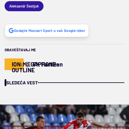
Aleksandr Šestjuk
Dodajte Mozzart Sport u vaš Google izbor
OBAVEŠTAVAJ ME
ION:MEGAPHONE-
FK Partizan
OUTLINE
SLEDEĆA VEST