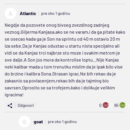
A
Atlantic
pre oko 1 godinu
Negdje da pozovete onog bivseg zvezdinog zadnjeg
veznog,Giljerma Kanjasa,ako se ne varam,i da ga pitate kako
se osecao kada ga je Son na sprintu od 40 m ostavio 20 m
iza sebe.Da je Kanjas odustao u startu nista specijalno ali
vidi se da Kanjas trci najbrze sto moze i svakim metrom je
sve dalje.A Son jos mora da kontrolise loptu...Nije Kanjas
neki kalibar mada u tom trenutku mislim da je ipak bilo vise
do brzine i kalibra Sona.Strasan igrac.Ne bih rekao da je
zakasnio sa povlacenjem,rekao bih da je tajming bio
savrsen.Oprostio se sa trofejem,kako i dolikuje velikim
igracima!
ion:minus
ion:p
Odgovori
0
65
G
goat
pre oko 1 godinu