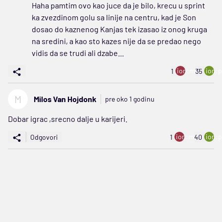
Haha pamtim ovo kao juce da je bilo, krecu u sprint
ka zvezdinom golu sa linije na centru, kad je Son
dosao do kaznenog Kanjas tek izasao iz onog kruga
na sredini, a kao sto kazes nije da se predao nego
vidis da se trudi ali dzabe...
ion:minus
ion:p
1
35
M
Milos Van Hojdonk
pre oko 1 godinu
Dobar igrac ,srecno dalje u karijeri.
ion:minus
ion:p
Odgovori
1
40