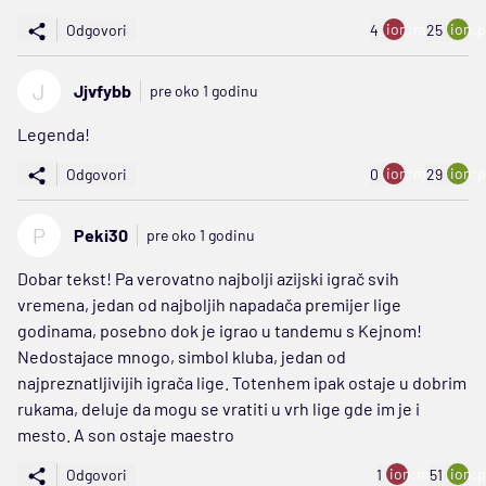
ion:minus
ion:p
Odgovori
4
25
J
Jjvfybb
pre oko 1 godinu
Legenda!
ion:minus
ion:p
Odgovori
0
29
P
Peki30
pre oko 1 godinu
Dobar tekst! Pa verovatno najbolji azijski igrač svih
vremena, jedan od najboljih napadača premijer lige
godinama, posebno dok je igrao u tandemu s Kejnom!
Nedostajace mnogo, simbol kluba, jedan od
najpreznatljivijih igrača lige. Totenhem ipak ostaje u dobrim
rukama, deluje da mogu se vratiti u vrh lige gde im je i
mesto. A son ostaje maestro
ion:minus
ion:p
Odgovori
1
51