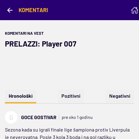
KOMENTARI
KOMENTARI NA VEST
PRELAZZI: Player 007
Hronološki
Pozitivni
Negativni
G
GOCE GOSTIVAR
pre oko 1 godinu
Sezona kada su igrali finale lige šampiona protiv Liverpula
je neverovatna. Posle 3 kola 3 boda i na gol razliku u