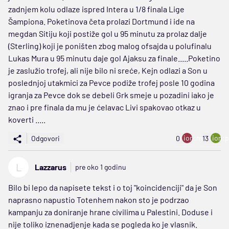
zadnjem kolu odlaze ispred Intera u 1/8 finala Lige
Šampiona. Poketinova četa prolazi Dortmund i ide na
megdan Sitiju koji postiže gol u 95 minutu za prolaz dalje
(Sterling) koji je poništen zbog malog ofsajda u polufinalu
Lukas Mura u 95 minutu daje gol Ajaksu za finale.....Poketino
je zaslužio trofej, ali nije bilo ni sreće, Kejn odlazi a Son u
poslednjoj utakmici za Pevce podiže trofej posle 10 godina
igranja za Pevce dok se debeli Grk smeje u pozadini iako je
znao i pre finala da mu je ćelavac Livi spakovao otkaz u
koverti .....
ion:minus
ion:p
Odgovori
0
13
L
Lazzarus
pre oko 1 godinu
Bilo bi lepo da napisete tekst i o toj "koincidenciji" da je Son
naprasno napustio Totenhem nakon sto je podrzao
kampanju za doniranje hrane civilima u Palestini. Doduse i
nije toliko iznenadjenje kada se pogleda ko je vlasnik.