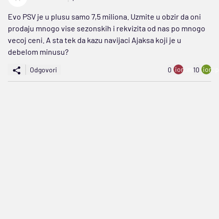
Evo PSV je u plusu samo 7,5 miliona. Uzmite u obzir da oni
prodaju mnogo vise sezonskih i rekvizita od nas po mnogo
vecoj ceni. A sta tek da kazu navijaci Ajaksa koji je u
debelom minusu?
ion:minus
ion:p
Odgovori
0
10