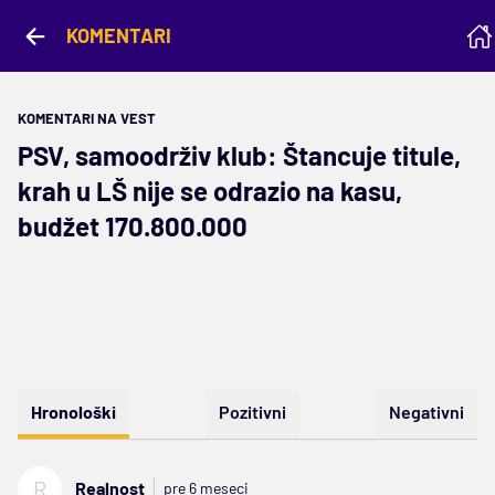
KOMENTARI
KOMENTARI NA VEST
PSV, samoodrživ klub: Štancuje titule,
krah u LŠ nije se odrazio na kasu,
budžet 170.800.000
Hronološki
Pozitivni
Negativni
R
Realnost
pre 6 meseci