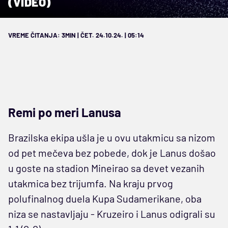
(VIDEO)
VREME ČITANJA: 3MIN | ČET. 24.10.24. | 05:14
Remi po meri Lanusa
Brazilska ekipa ušla je u ovu utakmicu sa nizom
od pet mečeva bez pobede, dok je Lanus došao
u goste na stadion Mineirao sa devet vezanih
utakmica bez trijumfa. Na kraju prvog
polufinalnog duela Kupa Sudamerikane, oba
niza se nastavljaju - Kruzeiro i Lanus odigrali su