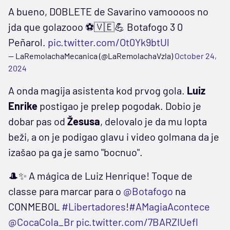
A bueno, DOBLETE de Savarino vamoooos no
jda que golazooo ⚽️🇻🇪💪 Botafogo 3 0
Peñarol.
pic.twitter.com/Ot0Yk9btUl
— LaRemolachaMecanica (@LaRemolachaVzla)
October 24,
2024
A onda magija asistenta kod prvog gola.
Luiz
Enrike
postigao je prelep pogodak. Dobio je
dobar pas od
Žesusa
, delovalo je da mu lopta
beži, a on je podigao glavu i video golmana da je
izašao pa ga je samo "bocnuo".
🎩✨ A mágica de Luiz Henrique! Toque de
classe para marcar para o
@Botafogo
na
CONMEBOL
#Libertadores
!
#AMagiaAcontece
@CocaCola_Br
pic.twitter.com/7BARZIUefl