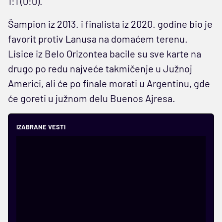
1:1 (0:0).
Šampion iz 2013. i finalista iz 2020. godine bio je
favorit protiv Lanusa na domaćem terenu.
Lisice iz Belo Orizontea bacile su sve karte na
drugo po redu najveće takmičenje u Južnoj
Americi, ali će po finale morati u Argentinu, gde
će goreti u južnom delu Buenos Ajresa.
IZABRANE VESTI