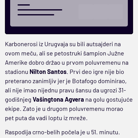
Karbonerosi iz Urugvaja su bili autsajderi na
ovom meču, ali se petostruki šampion Južne
Amerike dobro držao u prvom poluvremenu na
stadionu
Nilton Santos
. Prvi deo igre nije bio
preterano zanimljiv jer je Botafogo dominirao,
ali nije imao nijednu pravu šansu da ugrozi 31-
godišnjeg
Vašingtona Agvera
na golu gostujuće
ekipe. Zato je u drugom poluvremenu morao
pet puta da vadi loptu iz mreže.
Raspodija crno-belih počela je u 51. minutu.