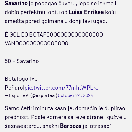
Savarino
je pobegao čuvaru, lepo se iskrao i
dobio perfektnu loptu od
Luisa Enrikea
koju
smešta pored golmana u donji levi ugao.
É GOL DO BOTAFOGOOOOOOOOOOOOOO
VAMOOOOOOOOOOOOOOO
50' - Savarino
Botafogo 1x0
Peñarol
pic.twitter.com/77mhtWPLrJ
— EsporteAI (@esporteai)
October 24, 2024
Samo četiri minuta kasnije, domaćin je duplirao
prednost. Posle kornera sa leve strane i gužve u
šesnaestercu, snažni
Barboza
je "otresao"