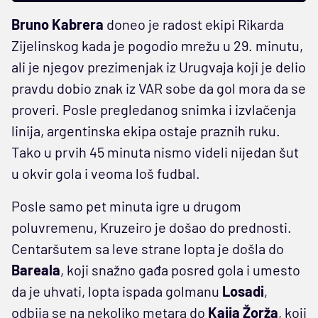
Bruno Kabrera
doneo je radost ekipi Rikarda
Zijelinskog kada je pogodio mrežu u 29. minutu,
ali je njegov prezimenjak iz Urugvaja koji je delio
pravdu dobio znak iz VAR sobe da gol mora da se
proveri. Posle pregledanog snimka i izvlačenja
linija, argentinska ekipa ostaje praznih ruku.
Tako u prvih 45 minuta nismo videli nijedan šut
u okvir gola i veoma loš fudbal.
Posle samo pet minuta igre u drugom
poluvremenu, Kruzeiro je došao do prednosti.
Centaršutem sa leve strane lopta je došla do
Bareala
, koji snažno gađa posred gola i umesto
da je uhvati, lopta ispada golmanu
Losadi
,
odbija se na nekoliko metara do
Kaija Žorža
, koji