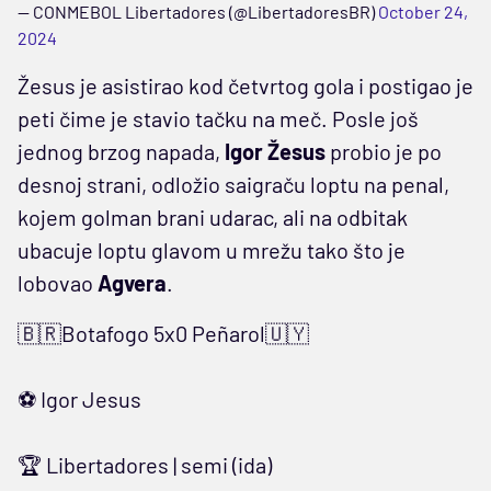
— CONMEBOL Libertadores (@LibertadoresBR)
October 24,
2024
Žesus je asistirao kod četvrtog gola i postigao je
peti čime je stavio tačku na meč. Posle još
jednog brzog napada,
Igor Žesus
probio je po
desnoj strani, odložio saigraču loptu na penal,
kojem golman brani udarac, ali na odbitak
ubacuje loptu glavom u mrežu tako što je
lobovao
Agvera
.
🇧🇷Botafogo 5x0 Peñarol🇺🇾
⚽️ Igor Jesus
🏆 Libertadores | semi (ida)