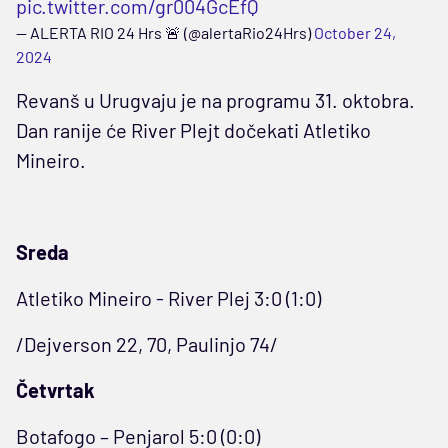
pic.twitter.com/gr004GcEfQ
— ALERTA RIO 24 Hrs 🚨 (@alertaRio24Hrs)
October 24,
2024
Revanš u Urugvaju je na programu 31. oktobra.
Dan ranije će River Plejt dočekati Atletiko
Mineiro.
Sreda
Atletiko Mineiro - River Plej 3:0 (1:0)
/Dejverson 22, 70, Paulinjo 74/
Četvrtak
Botafogo – Penjarol 5:0 (0:0)