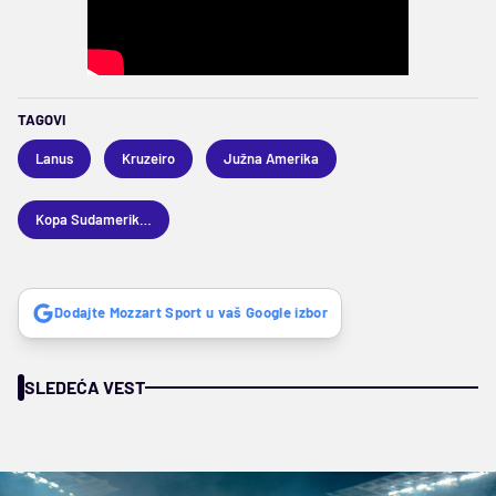
TAGOVI
Lanus
Kruzeiro
Južna Amerika
Kopa Sudamerikana
Dodajte Mozzart Sport u vaš Google izbor
SLEDEĆA VEST