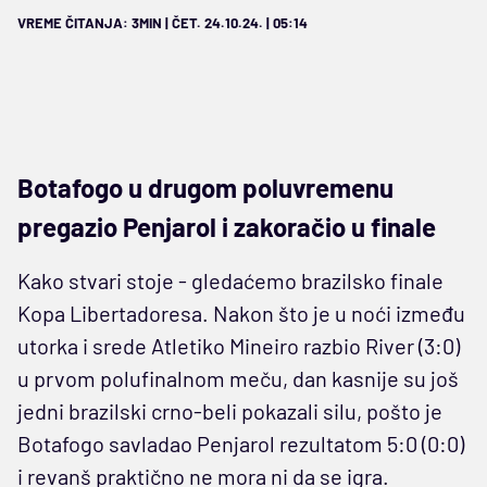
VREME ČITANJA: 3MIN | ČET. 24.10.24. | 05:14
Botafogo u drugom poluvremenu
pregazio Penjarol i zakoračio u finale
Kako stvari stoje - gledaćemo brazilsko finale
Kopa Libertadoresa. Nakon što je u noći između
utorka i srede Atletiko Mineiro razbio River (3:0)
u prvom polufinalnom meču, dan kasnije su još
jedni brazilski crno-beli pokazali silu, pošto je
Botafogo savladao Penjarol rezultatom 5:0 (0:0)
i revanš praktično ne mora ni da se igra.