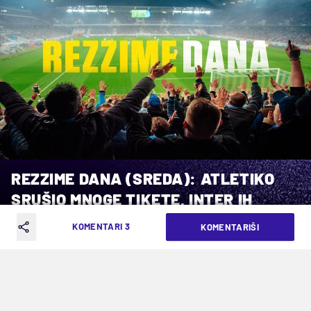
REZZIME DANA (SREDA): ATLETIKO
SRUŠIO MNOGE TIKETE, INTER IH
SPASAVAO
KOMENTARI 3
KOMENTARIŠI
VREME ČITANJA: 3MIN | ČET. 24.10.24. | 05:14