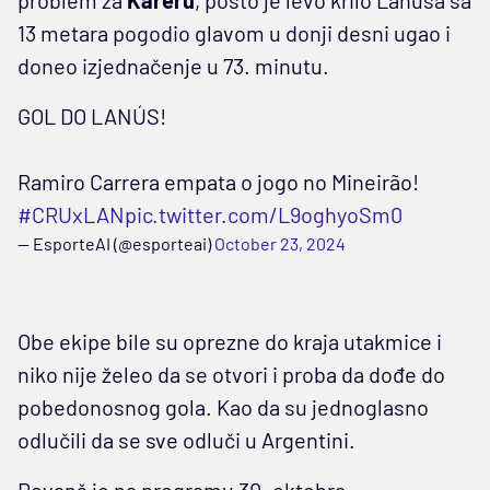
13 metara pogodio glavom u donji desni ugao i
doneo izjednačenje u 73. minutu.
GOL DO LANÚS!
Ramiro Carrera empata o jogo no Mineirão!
#CRUxLAN
pic.twitter.com/L9oghyoSm0
— EsporteAI (@esporteai)
October 23, 2024
Obe ekipe bile su oprezne do kraja utakmice i
niko nije želeo da se otvori i proba da dođe do
pobedonosnog gola. Kao da su jednoglasno
odlučili da se sve odluči u Argentini.
Revanš je na programu 30. oktobra.