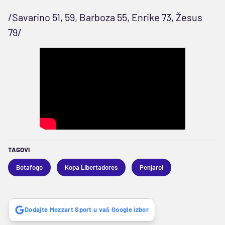
/Savarino 51, 59, Barboza 55, Enrike 73, Žesus
79/
TAGOVI
Botafogo
Kopa Libertadores
Penjarol
Dodajte Mozzart Sport u vaš Google izbor