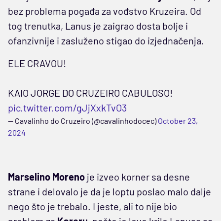
bez problema pogađa za vođstvo Kruzeira. Od
tog trenutka, Lanus je zaigrao dosta bolje i
ofanzivnije i zasluženo stigao do izjednačenja.
ELE CRAVOU!
KAIO JORGE DO CRUZEIRO CABULOSO!
pic.twitter.com/gJjXxkTvO3
— Cavalinho do Cruzeiro (@cavalinhodocec)
October 23,
2024
Marselino Moreno
je izveo korner sa desne
strane i delovalo je da je loptu poslao malo dalje
nego što je trebalo. I jeste, ali to nije bio
problem za
Kareru
, pošto je levo krilo Lanusa sa