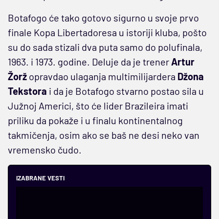
Botafogo će tako gotovo sigurno u svoje prvo
finale Kopa Libertadoresa u istoriji kluba, pošto
su do sada stizali dva puta samo do polufinala,
1963. i 1973. godine. Deluje da je trener
Artur
Žorž
opravdao ulaganja multimilijardera
Džona
Tekstora
i da je Botafogo stvarno postao sila u
Južnoj Americi, što će lider Brazileira imati
priliku da pokaže i u finalu kontinentalnog
takmičenja, osim ako se baš ne desi neko van
vremensko čudo.
IZABRANE VESTI