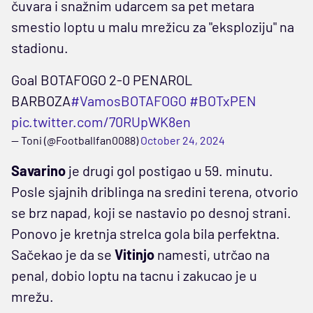
čuvara i snažnim udarcem sa pet metara
smestio loptu u malu mrežicu za "eksploziju" na
stadionu.
Goal BOTAFOGO 2-0 PENAROL
BARBOZA
#VamosBOTAFOGO
#BOTxPEN
pic.twitter.com/70RUpWK8en
— Toni (@Footballfan0088)
October 24, 2024
Savarino
je drugi gol postigao u 59. minutu.
Posle sjajnih driblinga na sredini terena, otvorio
se brz napad, koji se nastavio po desnoj strani.
Ponovo je kretnja strelca gola bila perfektna.
Sačekao je da se
Vitinjo
namesti, utrčao na
penal, dobio loptu na tacnu i zakucao je u
mrežu.