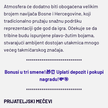
Atmosfera će dodatno biti obogaćena velikim
brojem navijača Bosne i Hercegovine, koji
tradicionalno pružaju snažnu podršku
reprezentaciji gde god da igra. Očekuje se da
tribine budu ispunjene plavo-žutim bojama,
stvarajući ambijent dostojan utakmica mnogo
većeg takmičarskog značaja.
*****************************
Bonusi u tri smene!🎁⏰ Uplati depozit i pokupi
nagradu!💸🎯
*****************************
PRIJATELJSKI MEČEVI