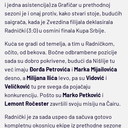
i jedna asistencija) za Grafičar u prethodnoj
sezoni je i onaj protiv, kako stvari stoje, budućih
saigrača, kada je Zvezdina filijala deklasirala
Radnički (3:0) u osmini finala Kupa Srbije.
Kuća se gradi od temelja, a tim u Radničkom,
očito, od bekova. Bočne odbrambene pozicije
sada su dobro pokrivene, budući da Nišlije tu
već imaju
Đorđa Petrovića
i
Marka Mijailovića
desno, a
Milijana Ilića
levo, pa su
Vidović
i
Veličković
tu pre svega da pojačaju
konkurenciju. Pošto su
Marko Petković
i
Lemont Ročester
završili svoju misiju na Čairu.
Radnički je za sada uspeo da sačuva gotovo
kompletnu okosnicu ekipe iz prethodne sezone