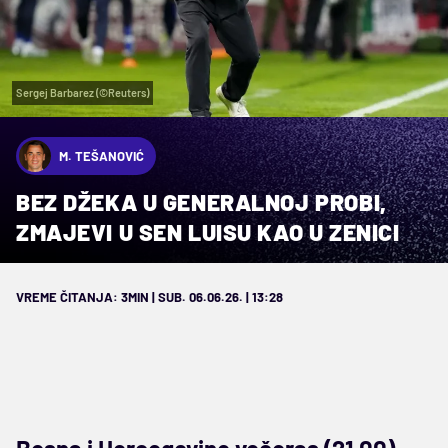
Sergej Barbarez (©Reuters)
M. TEŠANOVIĆ
BEZ DŽEKA U GENERALNOJ PROBI,
ZMAJEVI U SEN LUISU KAO U ZENICI
VREME ČITANJA: 3MIN | SUB. 06.06.26. | 13:28