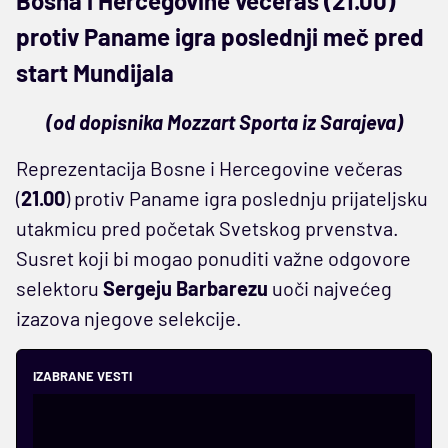
Bosna i Hercegovine večeras (21.00)
protiv Paname igra poslednji meč pred
start Mundijala
(od dopisnika Mozzart Sporta iz Sarajeva)
Reprezentacija Bosne i Hercegovine večeras
(
21.00
) protiv Paname igra poslednju prijateljsku
utakmicu pred početak Svetskog prvenstva.
Susret koji bi mogao ponuditi važne odgovore
selektoru
Sergeju Barbarezu
uoči najvećeg
izazova njegove selekcije.
IZABRANE VESTI