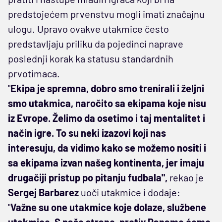
predstojećem prvenstvu mogli imati značajnu
ulogu. Upravo ovakve utakmice često
predstavljaju priliku da pojedinci naprave
poslednji korak ka statusu standardnih
prvotimaca.
"
Ekipa je spremna, dobro smo trenirali i željni
smo utakmica, naročito sa ekipama koje nisu
iz Evrope. Želimo da osetimo i taj mentalitet i
način igre. To su neki izazovi koji nas
interesuju, da vidimo kako se možemo nositi i
sa ekipama izvan našeg kontinenta, jer imaju
drugačiji pristup po pitanju fudbala",
rekao je
Sergej Barbarez
uoči utakmice i dodaje:
"
Važne su one utakmice koje dolaze, službene