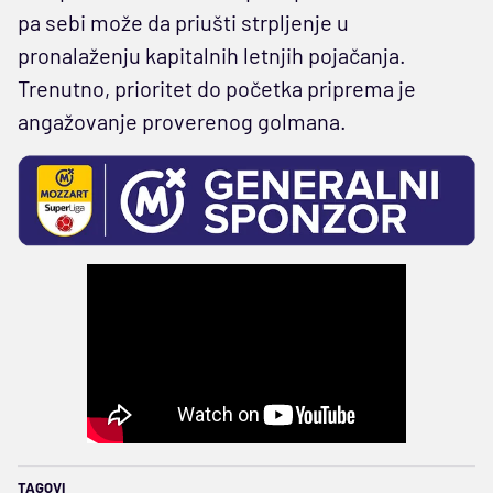
pa sebi može da priušti strpljenje u
pronalaženju kapitalnih letnjih pojačanja.
Trenutno, prioritet do početka priprema je
angažovanje proverenog golmana.
TAGOVI