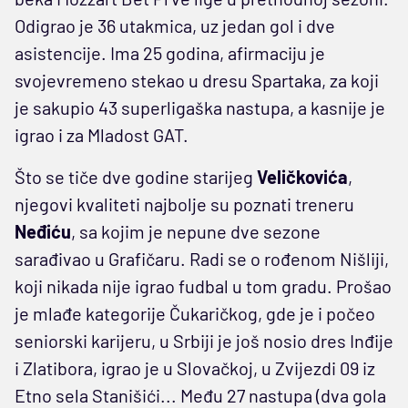
Odigrao je 36 utakmica, uz jedan gol i dve
asistencije. Ima 25 godina, afirmaciju je
svojevremeno stekao u dresu Spartaka, za koji
je sakupio 43 superligaška nastupa, a kasnije je
igrao i za Mladost GAT.
Što se tiče dve godine starijeg
Veličkovića
,
njegovi kvaliteti najbolje su poznati treneru
Neđiću
, sa kojim je nepune dve sezone
sarađivao u Grafičaru. Radi se o rođenom Nišliji,
koji nikada nije igrao fudbal u tom gradu. Prošao
je mlađe kategorije Čukaričkog, gde je i počeo
seniorski karijeru, u Srbiji je još nosio dres Inđije
i Zlatibora, igrao je u Slovačkoj, u Zvijezdi 09 iz
Etno sela Stanišići... Među 27 nastupa (dva gola