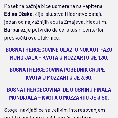
Posebna pažnja biće usmerena na kapitena
Edina Džeka
, čije iskustvo i liderstvo ostaju
jedan od najvažnijih aduta Zmajeva. Međutim,
Barbarez
je potvrdio da će iskusni centarfor
preskočiti ovu utakmicu.
BOSNA I HERGEGOVINE ULAZI U NOKAUT FAZU
MUNDIJALA – KVOTA U MOZZARTU JE 1,30.
BOSNA I HERCEGOVINA POBEDNIK GRUPE –
KVOTA U MOZZARTU JE 3,60.
BOSNA I HERCEGOVINA IDE U OSMINU FINALA
MUNDIJALA – KVOTA U MOZZARTU JE 3,50.
Stoga, navijači će sa velikim interesovanjem
pratiti i nastupe mlađih igrača koji bi na