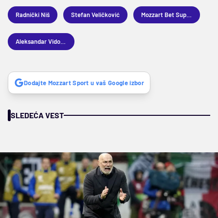
Radnički Niš
Stefan Veličković
Mozzart Bet Superliga
Aleksandar Vidović
Dodajte Mozzart Sport u vaš Google izbor
SLEDEĆA VEST