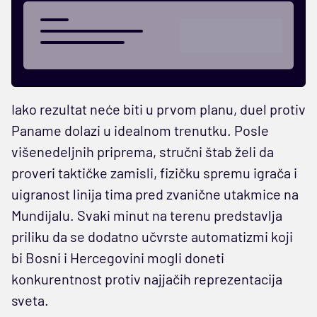
Iako rezultat neće biti u prvom planu, duel protiv
Paname dolazi u idealnom trenutku. Posle
višenedeljnih priprema, stručni štab želi da
proveri taktičke zamisli, fizičku spremu igrača i
uigranost linija tima pred zvanične utakmice na
Mundijalu. Svaki minut na terenu predstavlja
priliku da se dodatno učvrste automatizmi koji
bi Bosni i Hercegovini mogli doneti
konkurentnost protiv najjačih reprezentacija
sveta.