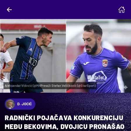
Aleksandar Vidović (@MNPress) i Stefan Veličković (@StarSport)
D. JOCIĆ
RADNIČKI POJAČAVA KONKURENCIJU
MEĐU BEKOVIMA, DVOJICU PRONAŠAO