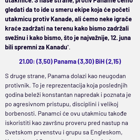
utakmice. S naše strane, protiv Paname ćemo
gledati da to ide u smeru ekipe koja će početi
utakmicu protiv Kanade, ali ćemo neke igrače
kraće zadržati na terenu kako bismo zadržali
svežinu i kako bismo, što je najvažnije, 12. juna
bili spremni za Kanadu
".
21.00: (3,50) Panama (3,30) BiH (2,15)
S druge strane, Panama dolazi kao neugodan
protivnik. To je reprezentacija koja poslednjih
godina beleži konstantan napredak i poznata je
po agresivnom pristupu, disciplini i velikoj
borbenosti. Panamci će ovu utakmicu takođe
iskoristiti kao završnu proveru pred nastup na
Svetskom prvenstvu i grupu sa Engleskom,