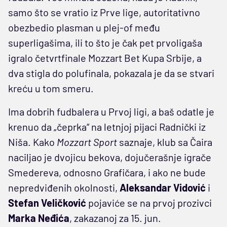
samo što se vratio iz Prve lige, autoritativno
obezbedio plasman u plej-of među
superligašima, ili to što je čak pet prvoligaša
igralo četvrtfinale Mozzart Bet Kupa Srbije, a
dva stigla do polufinala, pokazala je da se stvari
kreću u tom smeru.
Ima dobrih fudbalera u Prvoj ligi, a baš odatle je
krenuo da „čeprka“ na letnjoj pijaci Radnički iz
Niša. Kako
Mozzart Sport
saznaje, klub sa Čaira
naciljao je dvojicu bekova, dojučerašnje igrače
Smedereva, odnosno Grafičara, i ako ne bude
nepredviđenih okolnosti,
Aleksandar Vidović
i
Stefan Veličković
pojaviće se na prvoj prozivci
Marka Neđića
, zakazanoj za 15. jun.