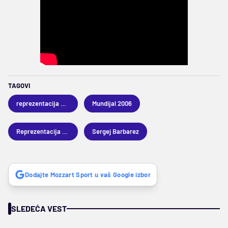
TAGOVI
reprezentacija Bosne i Hercegovine
Mundijal 2006
Reprezentacija Paname
Sergej Barbarez
Dodajte Mozzart Sport u vaš Google izbor
SLEDEĆA VEST