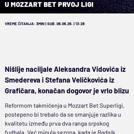
U MOZZART BET PRVOJ LIGI
VREME ČITANJA: 3MIN | SUB. 06.06.26. | 13:28
Nišlije naciljale Aleksandra Vidovića iz
Smedereva i Stefana Veličkovića iz
Grafičara, konačan dogovor je vrlo blizu
Reformom takmičenja u Mozzart Bet Superligi,
postepeno bi trebalo da se smanjuje razlika u
kvalitetu između prva dva ranga srpskog
fudbala. Već minula sezona, kada je Radnik,