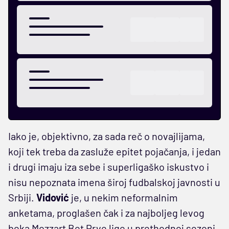
Iako je, objektivno, za sada reč o novajlijama,
koji tek treba da zasluže epitet pojačanja, i jedan
i drugi imaju iza sebe i superligaško iskustvo i
nisu nepoznata imena široj fudbalskoj javnosti u
Srbiji.
Vidović
je, u nekim neformalnim
anketama, proglašen čak i za najboljeg levog
beka Mozzart Bet Prve lige u prethodnoj sezoni.