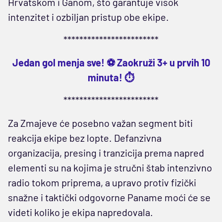
Hrvatskom i Ganom, što garantuje visok
intenzitet i ozbiljan pristup obe ekipe.
************************
Jedan gol menja sve! ⚽ Zaokruži 3+ u prvih 10
minuta! ⏱️
************************
Za Zmajeve će posebno važan segment biti
reakcija ekipe bez lopte. Defanzivna
organizacija, presing i tranzicija prema napred
elementi su na kojima je stručni štab intenzivno
radio tokom priprema, a upravo protiv fizički
snažne i taktički odgovorne Paname moći će se
videti koliko je ekipa napredovala.