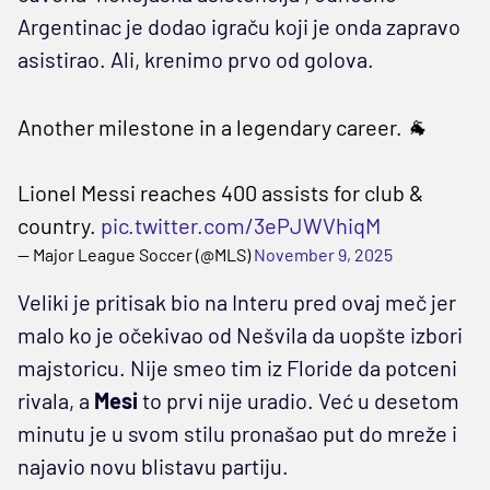
Argentinac je dodao igraču koji je onda zapravo
asistirao. Ali, krenimo prvo od golova.
Another milestone in a legendary career. 🐐
Lionel Messi reaches 400 assists for club &
country.
pic.twitter.com/3ePJWVhiqM
— Major League Soccer (@MLS)
November 9, 2025
Veliki je pritisak bio na Interu pred ovaj meč jer
malo ko je očekivao od Nešvila da uopšte izbori
majstoricu. Nije smeo tim iz Floride da potceni
rivala, a
Mesi
to prvi nije uradio. Već u desetom
minutu je u svom stilu pronašao put do mreže i
najavio novu blistavu partiju.