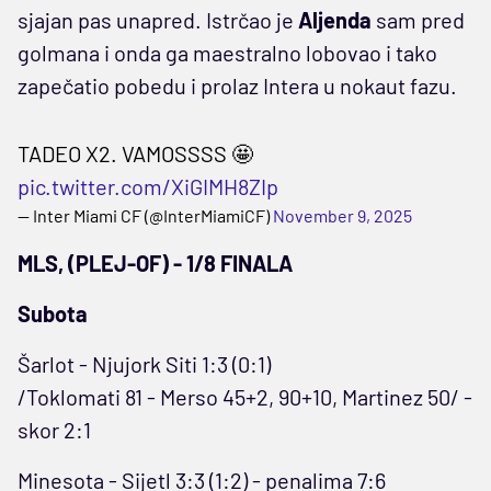
sjajan pas unapred. Istrčao je
Aljenda
sam pred
golmana i onda ga maestralno lobovao i tako
zapečatio pobedu i prolaz Intera u nokaut fazu.
TADEO X2. VAMOSSSS 🤩
pic.twitter.com/XiGIMH8ZIp
— Inter Miami CF (@InterMiamiCF)
November 9, 2025
MLS, (PLEJ-OF) - 1/8 FINALA
Subota
Šarlot - Njujork Siti 1:3 (0:1)
/Toklomati 81 - Merso 45+2, 90+10, Martinez 50/ -
skor 2:1
Minesota - Sijetl 3:3 (1:2) - penalima 7:6