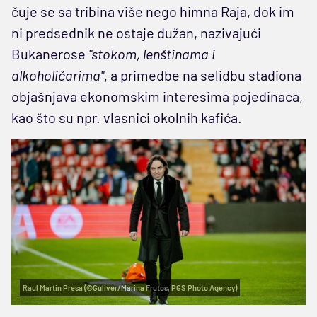
čuje se sa tribina više nego himna Raja, dok im
ni predsednik ne ostaje dužan, nazivajući
Bukanerose
"stokom, lenštinama i
alkoholičarima"
, a primedbe na selidbu stadiona
objašnjava ekonomskim interesima pojedinaca,
kao što su npr. vlasnici okolnih kafića.
Raul Martin Presa (©Guliver/Marina Frutos, PGS Photo Agency)