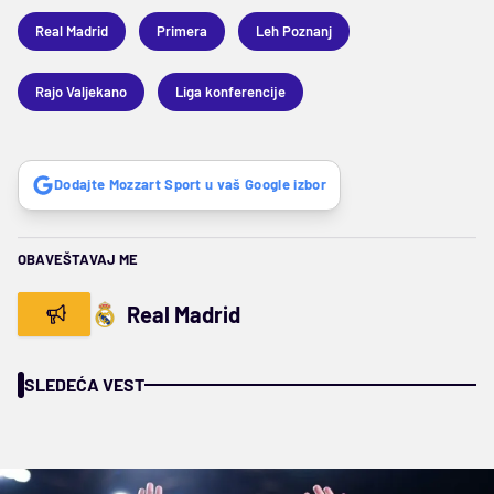
Real Madrid
Primera
Leh Poznanj
Rajo Valjekano
Liga konferencije
Dodajte Mozzart Sport u vaš Google izbor
OBAVEŠTAVAJ ME
Real Madrid
SLEDEĆA VEST