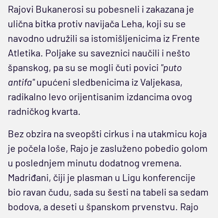
Rajovi Bukanerosi su pobesneli i zakazana je
ulična bitka protiv navijača Leha, koji su se
navodno udružili sa istomišljenicima iz Frente
Atletika. Poljake su saveznici naučili i nešto
španskog, pa su se mogli čuti povici
"puto
antifa"
upućeni sledbenicima iz Valjekasa,
radikalno levo orijentisanim izdancima ovog
radničkog kvarta.
Bez obzira na sveopšti cirkus i na utakmicu koja
je počela loše, Rajo je zasluženo pobedio golom
u poslednjem minutu dodatnog vremena.
Madriđani, čiji je plasman u Ligu konferencije
bio ravan čudu, sada su šesti na tabeli sa sedam
bodova, a deseti u španskom prvenstvu. Rajo