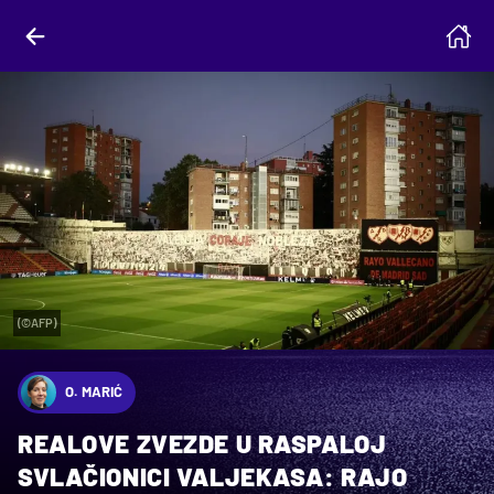
(©AFP)
O. MARIĆ
REALOVE ZVEZDE U RASPALOJ
SVLAČIONICI VALJEKASA: RAJO