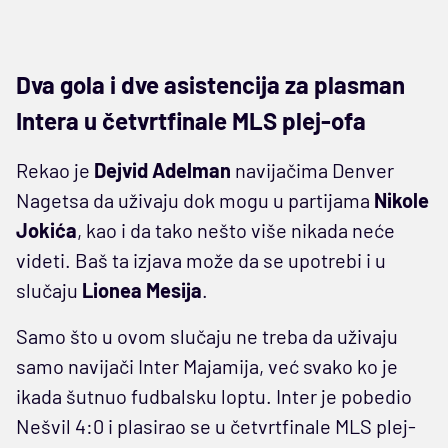
Dva gola i dve asistencija za plasman
Intera u četvrtfinale MLS plej-ofa
Rekao je
Dejvid Adelman
navijačima Denver
Nagetsa da uživaju dok mogu u partijama
Nikole
Jokića
, kao i da tako nešto više nikada neće
videti. Baš ta izjava može da se upotrebi i u
slučaju
Lionea Mesija
.
Samo što u ovom slučaju ne treba da uživaju
samo navijači Inter Majamija, već svako ko je
ikada šutnuo fudbalsku loptu. Inter je pobedio
Nešvil 4:0 i plasirao se u četvrtfinale MLS plej-