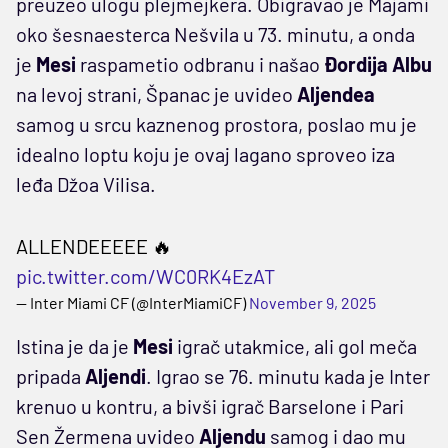
preuzeo ulogu plejmejkera. Obigravao je Majami
oko šesnaesterca Nešvila u 73. minutu, a onda
je
Mesi
raspametio odbranu i našao
Đordija Albu
na levoj strani, Španac je uvideo
Aljendea
samog u srcu kaznenog prostora, poslao mu je
idealno loptu koju je ovaj lagano sproveo iza
leđa Džoa Vilisa.
ALLENDEEEEE 🔥
pic.twitter.com/WC0RK4EzAT
— Inter Miami CF (@InterMiamiCF)
November 9, 2025
Istina je da je
Mesi
igrač utakmice, ali gol meča
pripada
Aljendi
. Igrao se 76. minutu kada je Inter
krenuo u kontru, a bivši igrač Barselone i Pari
Sen Žermena uvideo
Aljendu
samog i dao mu