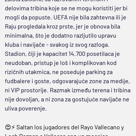
delovima tribina koje se ne mogu koristiti jer bi
mogli da popuste. UEFA nije bila zahtevna ili je
Raju progledala kroz prste, jer je obnova bila
minimalna, što je dodatno razljutilo upravu
kluba i navijače - svakog iz svog razloga.
Stadion, čiji je kapacitet 14.700 posetilaca je
neudoban, pristup je loš i komplikovan kod
rizičnih utakmica, ne poseduje parking za
fudbalere i goste, odgovarajuće zone za medije,
ni VIP prostorije. Razmak između terena i tribina
nije dovoljan, a ni zona za gostujuće navijače ne
uliva poverenje.
😍⚡️ Saltan los jugadores del Rayo Vallecano y
Lech Poznan a Vallecas con un mosaico