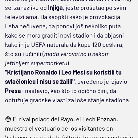
se, za razliku od
Injiga
, jeste prošetao po svim
televizijama. Da saopšti kako je provokacija
Leha nečuvena, da ponovi još nekoliko puta
kako se mora graditi novi stadion i da objasni
kako ih je UEFA naterala da kupe 120 peškira,
što su i učinili (
mada verovatno u nekom
jeftinijem supermarketu
).
"Kristijano Ronaldo i Leo Mesi su koristili tu
svlačionicu i nisu se žalili"
, uvređeno je izjavio
Presa
i nastavio, kao što to obično čini, da
optužuje gradske vlasti za loše stanje stadiona.
😳 El rival polaco del Rayo, el Lech Poznan,
muestra el vestuario de los visitantes en
Vallecas y se ríe de la falta de luz en su vestuario