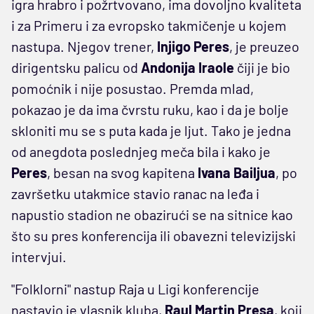
igra hrabro i požrtvovano, ima dovoljno kvaliteta
i za Primeru i za evropsko takmičenje u kojem
nastupa. Njegov trener,
Injigo Peres
, je preuzeo
dirigentsku palicu od
Andonija Iraole
čiji je bio
pomoćnik i nije posustao. Premda mlad,
pokazao je da ima čvrstu ruku, kao i da je bolje
skloniti mu se s puta kada je ljut. Tako je jedna
od anegdota poslednjeg meča bila i kako je
Peres
, besan na svog kapitena
Ivana Bailjua
, po
završetku utakmice stavio ranac na leđa i
napustio stadion ne obazirući se na sitnice kao
što su pres konferencija ili obavezni televizijski
intervjui.
"Folklorni" nastup Raja u Ligi konferencije
nastavio je vlasnik kluba,
Raul Martin Presa
, koji