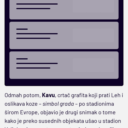
Odmah potom,
Kavu
, crtač grafita koji prati Leh i
oslikava koze –
simbol grada
– po stadionima
širom Evrope, objavio je drugi snimak o tome
kako je preko susednih objekata ušao u stadion