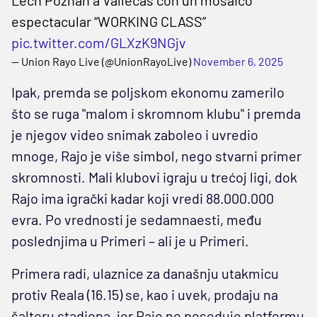
espectacular “WORKING CLASS”
pic.twitter.com/GLXzK9NGjv
— Union Rayo Live (@UnionRayoLive)
November 6, 2025
Ipak, premda se poljskom ekonomu zamerilo
što se ruga "malom i skromnom klubu" i premda
je njegov video snimak zaboleo i uvredio
mnoge, Rajo je više simbol, nego stvarni primer
skromnosti. Mali klubovi igraju u trećoj ligi, dok
Rajo ima igrački kadar koji vredi 88.000.000
evra. Po vrednosti je sedamnaesti, među
poslednjima u Primeri – ali je u Primeri.
Primera radi, ulaznice za današnju utakmicu
protiv Reala (16.15) se, kao i uvek, prodaju na
šalteru stadiona, jer Rajo ne poseduje platformu