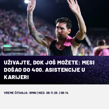
Lionel Mesi (©AFP)
UŽIVAJTE, DOK JOŠ MOŽETE: MESI
DOŠAO DO 400. ASISTENCIJE U
KARIJERI
VREME ČITANJA: 6MIN | NED. 09.11.25. | 08:14