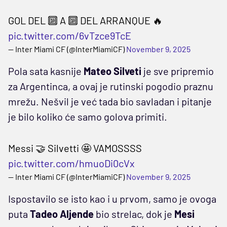
GOL DEL 🔟 A 🔟 DEL ARRANQUE 🔥
pic.twitter.com/6vTzce9TcE
— Inter Miami CF (@InterMiamiCF)
November 9, 2025
Pola sata kasnije
Mateo Silveti
je sve pripremio
za Argentinca, a ovaj je rutinski pogodio praznu
mrežu. Nešvil je već tada bio savladan i pitanje
je bilo koliko će samo golova primiti.
Messi 🤝 Silvetti 🤩 VAMOSSSS
pic.twitter.com/hmuoDi0cVx
— Inter Miami CF (@InterMiamiCF)
November 9, 2025
Ispostavilo se isto kao i u prvom, samo je ovoga
puta
Tadeo Aljende
bio strelac, dok je
Mesi