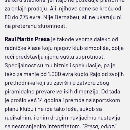
za onlajn prodaju. Ali, njihove cene se kreću od
80 do 275 evra. Nije Bernabeu, ali ne ukazuju ni
na preteranu skromnost.
Raul Martin Presa
je takođe veoma daleko od
radničke klase koju njegov klub simboliše, bolje
reći predstavlja njenu suštu suprotnost.
Specijalnost su mu biznis i spekulacije, pa je
tako za manje od 1.000 evra kupio Rajo od svojih
prethodnika koji su završili u zatvoru zbog
piramidalne prevare velikih dimenzija. Od tada
je prošlo već 14 godina i premda na sportskom
planu klubu i ne ide tako loše, sukob sa
radikalnim, i onim drugim navijačima nastavlja
sa nesmanjenim intenzitetom.
"Presa, odlazi"