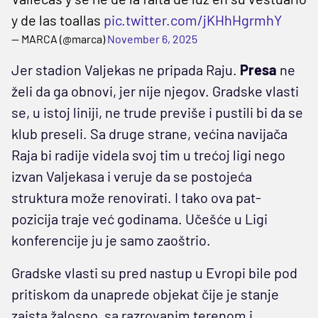
y de las toallas
pic.twitter.com/jKHhHgrmhY
— MARCA (@marca)
November 6, 2025
Jer stadion Valjekas ne pripada Raju.
Presa
ne
želi da ga obnovi, jer nije njegov. Gradske vlasti
se, u istoj liniji, ne trude previše i pustili bi da se
klub preseli. Sa druge strane, većina navijača
Raja bi radije videla svoj tim u trećoj ligi nego
izvan Valjekasa i veruje da se postojeća
struktura može renovirati. I tako ova pat-
pozicija traje već godinama. Učešće u Ligi
konferencije ju je samo zaoštrio.
Gradske vlasti su pred nastup u Evropi bile pod
pritiskom da unaprede objekat čije je stanje
zaista žalosno, sa razrovanim terenom i