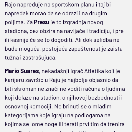
Rajo napreduje na sportskom planu i taj bi
napredak morao da se odrazi i na drugim
poljima. Za
Presu
je to izgradnja novog
stadiona, bez obzira na navijače i tradiciju, i pre
ili kasnije će se to dogoditi. Ali dok selidba ne
bude moguća, postojeća zapuštenost je zaista
tužna i zastrašujuća.
Mario Suares
, nekadašnji igrač Atletika koji je
karijeru završio u Raju je najbolje objasnio da
biti skroman ne znači ne voditi računa o ljudima
koji dolaze na stadion, o njihovoj bezbednosti i
osnovnoj komociji. Ne brinuti se o mlađim
kategorijama koje igraju na podlogama na
kojima se lome noge ili terati prvi tim da trenira