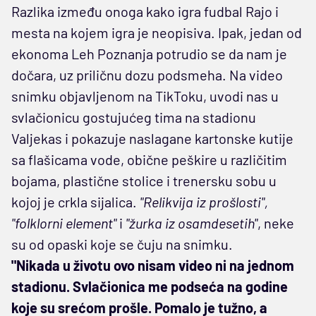
Razlika između onoga kako igra fudbal Rajo i
mesta na kojem igra je neopisiva. Ipak, jedan od
ekonoma Leh Poznanja potrudio se da nam je
dočara, uz priličnu dozu podsmeha. Na video
snimku objavljenom na TikToku, uvodi nas u
svlačionicu gostujućeg tima na stadionu
Valjekas i pokazuje naslagane kartonske kutije
sa flašicama vode, obične peškire u različitim
bojama, plastične stolice i trenersku sobu u
kojoj je crkla sijalica.
"Relikvija iz prošlosti",
"folklorni element"
i
"žurka iz osamdesetih"
, neke
su od opaski koje se čuju na snimku.
"Nikada u životu ovo nisam video ni na jednom
stadionu. Svlačionica me podseća na godine
koje su srećom prošle. Pomalo je tužno, a