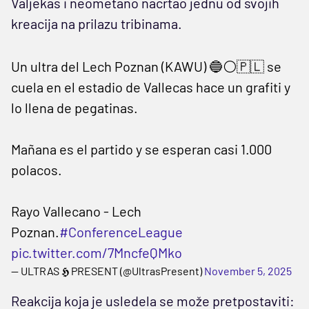
Valjekas i neometano nacrtao jednu od svojih
kreacija na prilazu tribinama.
Un ultra del Lech Poznan (KAWU) 🔵⚪️🇵🇱 se
cuela en el estadio de Vallecas hace un grafiti y
lo llena de pegatinas.
Mañana es el partido y se esperan casi 1.000
polacos.
Rayo Vallecano - Lech
Poznan.
#ConferenceLeague
pic.twitter.com/7MncfeQMko
— ULTRAS 𝕳 PRESENT (@UltrasPresent)
November 5, 2025
Reakcija koja je usledela se može pretpostaviti: