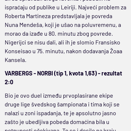
ispraćaju od publike u Leiriji. Najveći problem za
Roberta Martineza predstavljala je povreda
Nuna Mendeša, koji je ušao na poluvremenu, a
morao da izađe u 80. minutu zbog povrede.
Nigerijci se nisu dali, ali ih je slomio Fransisko
Konseisao u 75. minutu, nakon dodavanja Žoaa
Kansela.
VARBERGS - NORBI (tip 1, kvota 1,63) - rezultat
2:0
Bio je ovo duel između prvoplasirane ekipe
druge lige švedskog šampionata i tima koji se
nalazi u zoni ispadanja, te je apsolutno jasno
zašto je ubedljiva pobeda domaćina bila u
potpunosti očekivana. To se i desilo na kraju,