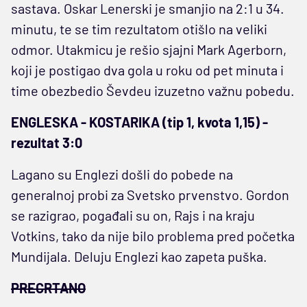
sastava. Oskar Lenerski je smanjio na 2:1 u 34.
minutu, te se tim rezultatom otišlo na veliki
odmor. Utakmicu je rešio sjajni Mark Agerborn,
koji je postigao dva gola u roku od pet minuta i
time obezbedio Ševdeu izuzetno važnu pobedu.
ENGLESKA - KOSTARIKA (tip 1, kvota 1,15) -
rezultat 3:0
Lagano su Englezi došli do pobede na
generalnoj probi za Svetsko prvenstvo. Gordon
se razigrao, pogađali su on, Rajs i na kraju
Votkins, tako da nije bilo problema pred početka
Mundijala. Deluju Englezi kao zapeta puška.
PRECRTANO