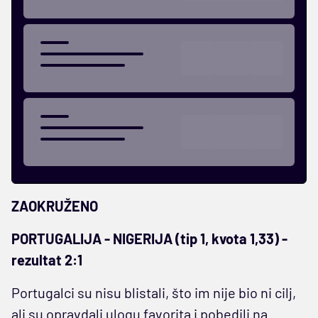
ZAOKRUŽENO
PORTUGALIJA - NIGERIJA (tip 1, kvota 1,33) -
rezultat 2:1
Portugalci su nisu blistali, što im nije bio ni cilj,
ali su opravdali ulogu favorita i pobedili na