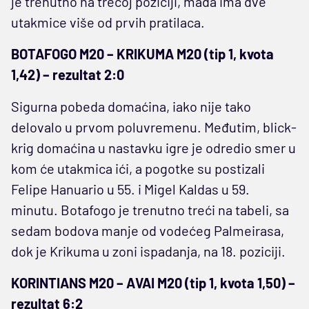
je trenutno na trećoj poziciji, mada ima dve
utakmice više od prvih pratilaca.
BOTAFOGO M20 – KRIKUMA M20 (tip 1, kvota
1,42) – rezultat 2:0
Sigurna pobeda domaćina, iako nije tako
delovalo u prvom poluvremenu. Međutim, blick-
krig domaćina u nastavku igre je odredio smer u
kom će utakmica ići, a pogotke su postizali
Felipe Hanuario u 55. i Migel Kaldas u 59.
minutu. Botafogo je trenutno treći na tabeli, sa
sedam bodova manje od vodećeg Palmeirasa,
dok je Krikuma u zoni ispadanja, na 18. poziciji.
KORINTIANS M20 – AVAI M20 (tip 1, kvota 1,50) –
rezultat 6:2