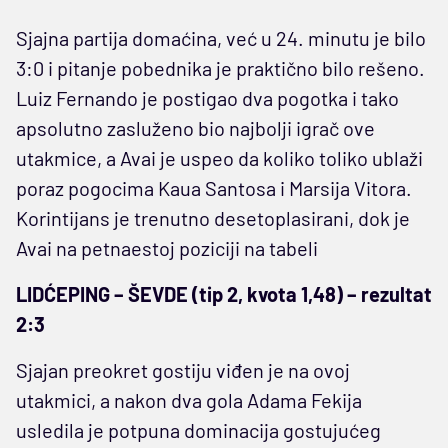
Sjajna partija domaćina, već u 24. minutu je bilo
3:0 i pitanje pobednika je praktično bilo rešeno.
Luiz Fernando je postigao dva pogotka i tako
apsolutno zasluženo bio najbolji igrač ove
utakmice, a Avai je uspeo da koliko toliko ublaži
poraz pogocima Kaua Santosa i Marsija Vitora.
Korintijans je trenutno desetoplasirani, dok je
Avai na petnaestoj poziciji na tabeli
LIDĆEPING – ŠEVDE (tip 2, kvota 1,48) – rezultat
2:3
Sjajan preokret gostiju viđen je na ovoj
utakmici, a nakon dva gola Adama Fekija
usledila je potpuna dominacija gostujućeg