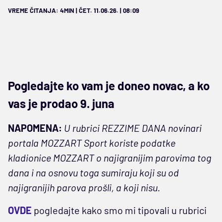
VREME ČITANJA: 4MIN | ČET. 11.06.26. | 08:09
Pogledajte ko vam je doneo novac, a ko
vas je prodao 9. juna
NAPOMENA:
U rubrici REZZIME DANA novinari
portala MOZZART Sport koriste podatke
kladionice MOZZART o najigranijim parovima tog
dana i na osnovu toga sumiraju koji su od
najigranijih parova prošli, a koji nisu.
OVDE
pogledajte kako smo mi tipovali u rubrici