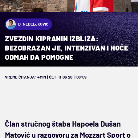
D. NEDELJKOVIĆ
ZVEZDIN KIPRANIN IZBLIZA:
BEZOBRAZAN JE, INTENZIVAN I HOĆE
ODMAH DA POMOGNE
VREME ČITANJA: 4MIN | ČET. 11.06.26. | 08:09
Član stručnog štaba Hapoela Dušan
Matović u razgovoru za Mozzart Sport o