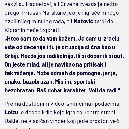
kakvi su Hapoelovi, ali Crvena zvezda je nešto
drugo. Pritisak Marakane jeo je i igrače mnogo
ozbiljnijeg minulog rada, ali
Matović
tvrdi da
Kipranin neće izgoreti.
„Hteo sam to da vam kažem. Ja sam u Izraelu
više od decenije i tu je situacija slična kao u
Srbiji. Možda još radikalnija. Ili si dobar ili si aut.
On jeste mlad, ali je navikao na pritisak i
takmičenje. Može odmah da pomogne, jer je,
onako, bezobrazan. Mislim, sportski
bezobrazan. Baš dobar karakter. Voli da radi.“
Prema dostupnim video-snimcima i podacima,
Loizu
je desno krilo koje igra na kontra strani.
Dakle, ne klasičan vinger koji jede prostor, već