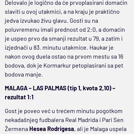
Delovalo je logično da će prvoplasirani domaćin
slaviti u ovoj utakmici, a na kraju je praktično
jedva izvukao živu glavu. Gosti su na
poluvremenu imali prednost od 2:0, a domaćin
je uspeo prvo da smanji rezultat u 79, a zatim i
izjednači u 83. minutu utakmice. Haukar je
nakon ovog duela ostao na prvom mestu sa 16
bodova, dok je Kormarkur petoplasirani sa pet
bodova manje.
MALAGA – LAS PALMAS (tip 1, kvota 2,10) –
rezultat 1:1
Gost je poveo već u trećem minutu pogotkom
nekadašnjeg fudbalera Real Madrida i Pari Sen
Žermena
Hesea Rodrigesa
, ali je Malaga uspela