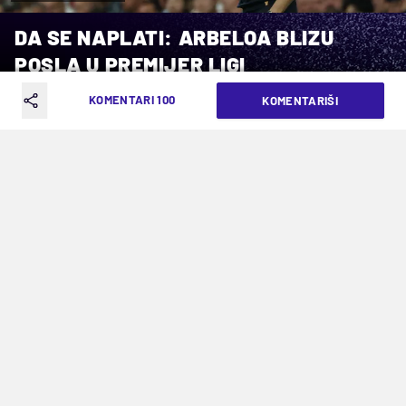
DA SE NAPLATI: ARBELOA BLIZU
POSLA U PREMIJER LIGI
KOMENTARI 100
KOMENTARIŠI
VREME ČITANJA: 4MIN | ČET. 11.06.26. | 08:09
Španski stručnjak koji je vodio Real
Madrid u drugom delu protekle sezone,
mogao bi da preuzme Fulam
Otišao je
Marko Silva
, tako da je posao
menadžera Fulama sada najprimamljiviji u