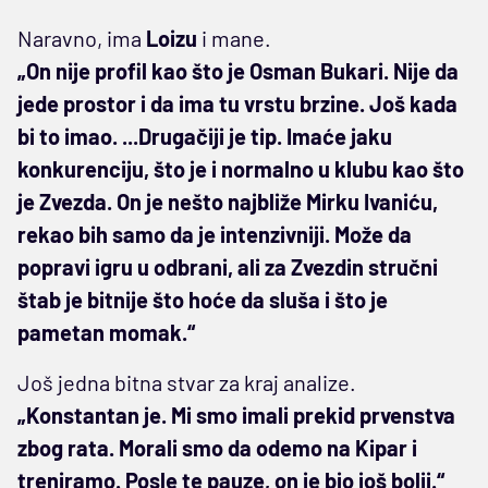
Naravno, ima
Loizu
i mane.
„On nije profil kao što je Osman Bukari. Nije da
jede prostor i da ima tu vrstu brzine. Još kada
bi to imao. ...Drugačiji je tip. Imaće jaku
konkurenciju, što je i normalno u klubu kao što
je Zvezda. On je nešto najbliže Mirku Ivaniću,
rekao bih samo da je intenzivniji. Može da
popravi igru u odbrani, ali za Zvezdin stručni
štab je bitnije što hoće da sluša i što je
pametan momak.“
Još jedna bitna stvar za kraj analize.
„Konstantan je. Mi smo imali prekid prvenstva
zbog rata. Morali smo da odemo na Kipar i
treniramo. Posle te pauze, on je bio još bolji.“