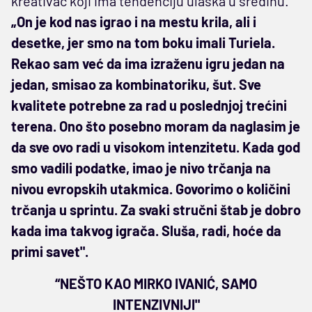
kreativac koji ima tendenciju ulaska u sredinu.
„On je kod nas igrao i na mestu krila, ali i
desetke, jer smo na tom boku imali Turiela.
Rekao sam već da ima izraženu igru jedan na
jedan, smisao za kombinatoriku, šut. Sve
kvalitete potrebne za rad u poslednjoj trećini
terena. Ono što posebno moram da naglasim je
da sve ovo radi u visokom intenzitetu. Kada god
smo vadili podatke, imao je nivo trčanja na
nivou evropskih utakmica. Govorimo o količini
trčanja u sprintu. Za svaki stručni štab je dobro
kada ima takvog igrača. Sluša, radi, hoće da
primi savet".
“NEŠTO KAO MIRKO IVANIĆ, SAMO
INTENZIVNIJI"