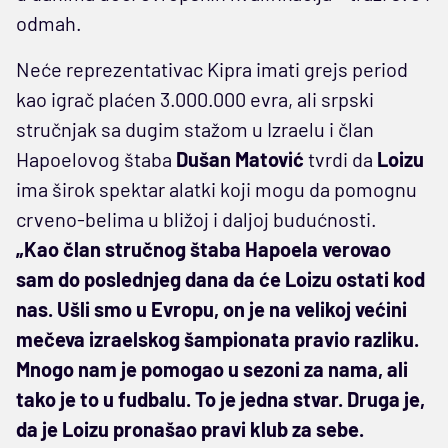
odmah.
Neće reprezentativac Kipra imati grejs period
kao igrač plaćen 3.000.000 evra, ali srpski
stručnjak sa dugim stažom u Izraelu i član
Hapoelovog štaba
Dušan Matović
tvrdi da
Loizu
ima širok spektar alatki koji mogu da pomognu
crveno-belima u bližoj i daljoj budućnosti.
„Kao član stručnog štaba Hapoela verovao
sam do poslednjeg dana da će Loizu ostati kod
nas. Ušli smo u Evropu, on je na velikoj većini
mečeva izraelskog šampionata pravio razliku.
Mnogo nam je pomogao u sezoni za nama, ali
tako je to u fudbalu. To je jedna stvar. Druga je,
da je Loizu pronašao pravi klub za sebe.