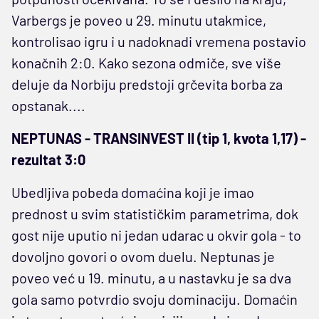
Varbergs je poveo u 29. minutu utakmice,
kontrolisao igru i u nadoknadi vremena postavio
konačnih 2:0. Kako sezona odmiče, sve više
deluje da Norbiju predstoji grčevita borba za
opstanak....
NEPTUNAS - TRANSINVEST II (tip 1, kvota 1,17) -
rezultat 3:0
Ubedljiva pobeda domaćina koji je imao
prednost u svim statističkim parametrima, dok
gost nije uputio ni jedan udarac u okvir gola - to
dovoljno govori o ovom duelu. Neptunas je
poveo već u 19. minutu, a u nastavku je sa dva
gola samo potvrdio svoju dominaciju. Domaćin