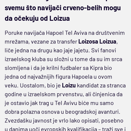
svemu što navijači crveno-belih mogu
da očekuju od Loizua
Poruke navijača Hapoel Tel Aviva na društvenim
mrežama, vezane za transfer
Loizosa Loizua
,
liče jedna na drugu kao jaje jajetu. Svi fanovi
izraelskog kluba su složni u tome da su im srca
slomljena i da je krilni fudbaler sa Kipra bio
jedna od najvažnijih figura Hapoela u ovom
veku. Uostalom, bio je
Loizu
kandidat za stranca
godine u izraelskom prvenstvu, ali činjenica da
je ostavio jak trag u Tel Avivu biće mu samo
dobra polazna osnova u beogradskoj avanturi.
Zvezdašku javnost je vrlo lako opisati, posebno
u danima uoči evropskih kvalifikacija – traži sve i