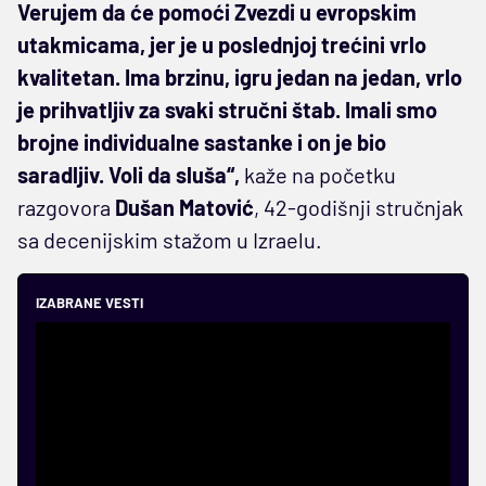
Verujem da će pomoći Zvezdi u evropskim
utakmicama, jer je u poslednjoj trećini vrlo
kvalitetan. Ima brzinu, igru jedan na jedan, vrlo
je prihvatljiv za svaki stručni štab. Imali smo
brojne individualne sastanke i on je bio
saradljiv. Voli da sluša“,
kaže na početku
razgovora
Dušan Matović
, 42-godišnji stručnjak
sa decenijskim stažom u Izraelu.
IZABRANE VESTI