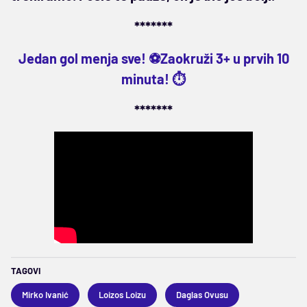
*******
Jedan gol menja sve! ⚽Zaokruži 3+ u prvih 10
minuta! ⏱️
*******
TAGOVI
Mirko Ivanić
Loizos Loizu
Daglas Ovusu