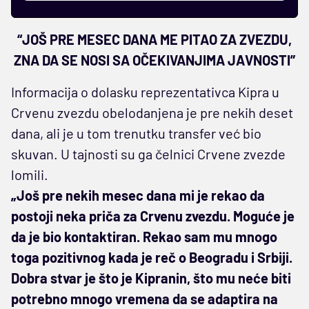
“JOŠ PRE MESEC DANA ME PITAO ZA ZVEZDU,
ZNA DA SE NOSI SA OČEKIVANJIMA JAVNOSTI”
Informacija o dolasku reprezentativca Kipra u
Crvenu zvezdu obelodanjena je pre nekih deset
dana, ali je u tom trenutku transfer već bio
skuvan. U tajnosti su ga čelnici Crvene zvezde
lomili.
„Još pre nekih mesec dana mi je rekao da
postoji neka priča za Crvenu zvezdu. Moguće je
da je bio kontaktiran. Rekao sam mu mnogo
toga pozitivnog kada je reč o Beogradu i Srbiji.
Dobra stvar je što je Kipranin, što mu neće biti
potrebno mnogo vremena da se adaptira na