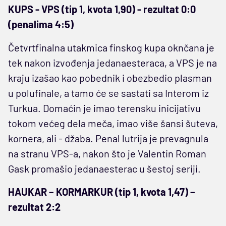
KUPS - VPS (tip 1, kvota 1,90) - rezultat 0:0
(penalima 4:5)
Četvrtfinalna utakmica finskog kupa oknčana je
tek nakon izvođenja jedanaesteraca, a VPS je na
kraju izašao kao pobednik i obezbedio plasman
u polufinale, a tamo će se sastati sa Interom iz
Turkua. Domaćin je imao terensku inicijativu
tokom većeg dela meča, imao više šansi šuteva,
kornera, ali - džaba. Penal lutrija je prevagnula
na stranu VPS-a, nakon što je Valentin Roman
Gask promašio jedanaesterac u šestoj seriji.
HAUKAR – KORMARKUR (tip 1, kvota 1,47) –
rezultat 2:2