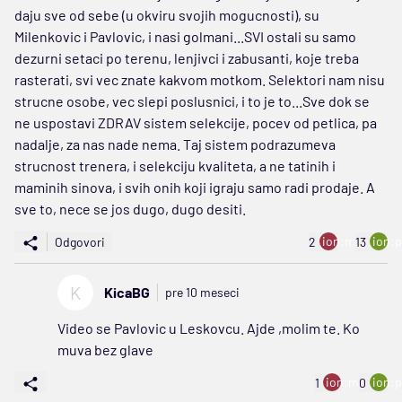
daju sve od sebe (u okviru svojih mogucnosti), su
Milenkovic i Pavlovic, i nasi golmani...SVI ostali su samo
dezurni setaci po terenu, lenjivci i zabusanti, koje treba
rasterati, svi vec znate kakvom motkom. Selektori nam nisu
strucne osobe, vec slepi poslusnici, i to je to...Sve dok se
ne uspostavi ZDRAV sistem selekcije, pocev od petlica, pa
nadalje, za nas nade nema. Taj sistem podrazumeva
strucnost trenera, i selekciju kvaliteta, a ne tatinih i
maminih sinova, i svih onih koji igraju samo radi prodaje. A
sve to, nece se jos dugo, dugo desiti.
ion:minus
ion:p
Odgovori
2
13
K
KicaBG
pre 10 meseci
Video se Pavlovic u Leskovcu. Ajde ,molim te. Ko
muva bez glave
ion:minus
ion:p
1
0