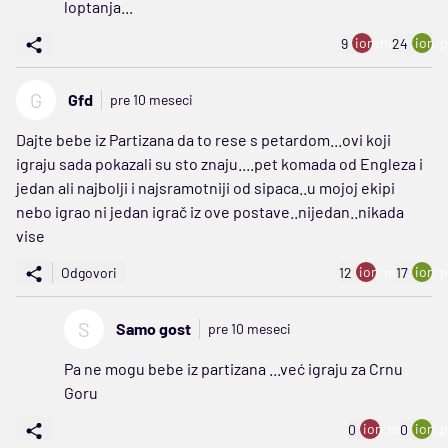
loptanja...
ion:minus
ion:p
9
24
G
Gfd
pre 10 meseci
Dajte bebe iz Partizana da to rese s petardom...ovi koji
igraju sada pokazali su sto znaju....pet komada od Engleza i
jedan ali najbolji i najsramotniji od sipaca..u mojoj ekipi
nebo igrao ni jedan igrač iz ove postave..nijedan..nikada
vise
ion:minus
ion:p
Odgovori
12
17
S
Samo gost
pre 10 meseci
Pa ne mogu bebe iz partizana ...već igraju za Crnu
Goru
ion:minus
ion:p
0
0