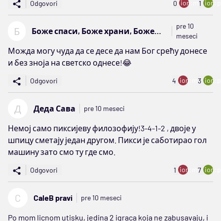
ion:minus
ion:p
Odgovori
0
1
pre 10
Б
Боже спаси, Боже храни, Боже
meseci
брани
Можда могу чуда да се десе да нам Бог срећу донесе
и без зноја на светско однесе!😂
ion:minus
ion:p
Odgovori
4
3
Д
Деда Сава
pre 10 meseci
Немој само пиксијеву филозофију!3-4-1-2 , двоје у
шпицу сметају један другом. Пикси је саботирао гол
машину зато смо ту где смо.
ion:minus
ion:p
Odgovori
1
7
C
CaleB pravi
pre 10 meseci
Po mom licnom utisku, jedina 2 igraca koja ne zabusavaju, i