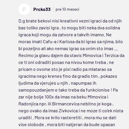
P
Prcko33
pre 10 meseci
D.g brate bekovi nisi kreativni vezni igraci da od njih
bas toliko zavisi igra , to mogu biti neka dva solidna
igraca koji mogu da zatvore a takvih imamo. Ne
moras imati Cafu-a i Karlosa da bi igrao sa njima, bilo
bi pozeljno ali ako nemas igras sa onim sto imas ...
Recimo ja glavu dajem da stavis Mimovica i Terzica da
ce ti oni odraditi posao na nivou kome treba , ne
pricam o ovome sto je pixi radio pa mlatarao sa
igracima nego krenes fino da gradis tim , pokazes
ljudima da vjerujes u njih , napumpas ih
samopouzdanjem e tako treba da funkcionise ! Pa
zar nije bolje 100x da imas na beku Mimovica i
Radonjica npr, ili Birmancevica nebitno je koga ,
nego ovako da imas Zivkovica i ne moze ti co'ek nista
uraditi . Mora se krilo rasteretiti , mora mu se dati
vise slobode , mora biti natjeran da bude opasan