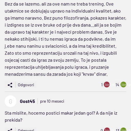
Bez da se lazemo, ali za ove nam ne treba trening. Ove
utakmice se dobiujaju upravo na individualni kvalitet, ako
ga imamo naravno. Bez puno filozofiranja, pokazes karakter,
i izdignes se iz ove bruke od prije dva dana...ali ja se bojim
da upravo taj karakter je i najveci problem danas. Sve je
nekako stihijski, i ti tu nemas igraca da podvikne, da im
j.ebe nanu naninu u svlacionici, a da ima taj kredibilitet.
Zato sto smo reprezentaciju srozali na taj nivo, i izgubili
osjecaj casti da igras za svoju zemlju. To je postala
reprezentacija uhljebljavanja polu igraca, i pruzanje
menadzerima sansu da zarada jos koji "krvav" dinar.
ion:minus
ion:p
Odgovori
1
14
G
Gost45
pre 10 meseci
Sta mislite, hocemo postici makar jedan gol? A da nije iz
prekida?
ion:minus
ion:p
Odgovori
0
13