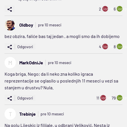
ion:minus
ion:p
2
6
Oldboy
pre 10 meseci
bez obzira, faliće bas taj jedan , a mogli smo da ih dobijemo
ion:minus
ion:p
Odgovori
4
8
M
MarkOdniJe
pre 10 meseci
Koga briga. Nego; da li neko zna koliko igraca
reprezentacije se oglasilo u poslednjih 11 meseci u vezi sa
stanjem u drustvu? Nula.
ion:minus
ion:p
Odgovori
11
79
T
Trebinje
pre 10 meseci
Na golu Lijeskic iz filijale, u odbrani Veljković, Nesta iz