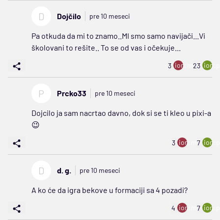
D
Dojčilo
pre 10 meseci
Pa otkuda da mi to znamo..MI smo samo navijači...Vi
školovani to rešite.. To se od vas i očekuje...
ion:minus
ion:p
3
23
P
Prcko33
pre 10 meseci
Dojcilo ja sam nacrtao davno, dok si se ti kleo u pixi-a
😉
ion:minus
ion:p
3
7
D
d. g.
pre 10 meseci
A ko će da igra bekove u formaciji sa 4 pozadi?
ion:minus
ion:p
4
7