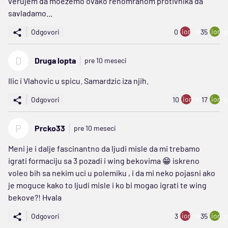
verujem da moežemo ovako renomranom protivnika da
savladamo...
ion:minus
ion:p
Odgovori
0
35
D
Druga lopta
pre 10 meseci
Ilic i Vlahovic u spicu. Samardzic iza njih.
ion:minus
ion:p
Odgovori
10
17
P
Prcko33
pre 10 meseci
Meni je i dalje fascinantno da ljudi misle da mi trebamo
igrati formaciju sa 3 pozadi i wing bekovima 😁 iskreno
voleo bih sa nekim uci u polemiku , i da mi neko pojasni ako
je moguce kako to ljudi misle i ko bi mogao igrati te wing
bekove?! Hvala
ion:minus
ion:p
Odgovori
3
35