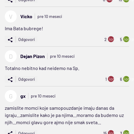
V
Vicko
pre 10 meseci
Ima Bata bubrege!
ion:minus
ion:p
Odgovori
2
5
D
Dejan Pizon
pre 10 meseci
Totalno nebitno kad neidemo na Sp.
ion:minus
ion:p
Odgovori
1
6
G
gx
pre 10 meseci
zamislite momci koje samopouzdanje imaju danas da
igraju...zamislite kako je pa njima...moramo da budemo uz
njih...momci glavu gore ajmo nije smak sveta...
ion:minus
ion:p
Odgovori
15
3