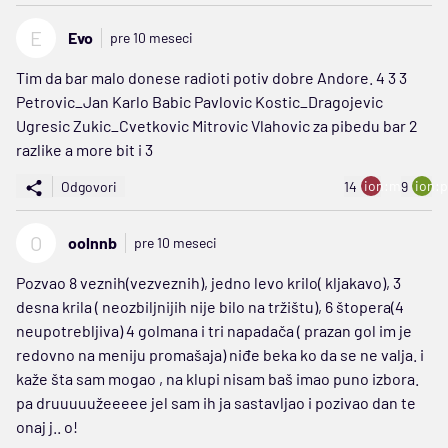
E
Evo
pre 10 meseci
Tim da bar malo donese radioti potiv dobre Andore. 4 3 3
Petrovic_Jan Karlo Babic Pavlovic Kostic_Dragojevic
Ugresic Zukic_Cvetkovic Mitrovic Vlahovic za pibedu bar 2
razlike a more bit i 3
ion:minus
ion:p
Odgovori
14
9
O
oolnnb
pre 10 meseci
Pozvao 8 veznih(vezveznih), jedno levo krilo( kljakavo), 3
desna krila ( neozbiljnijih nije bilo na tržištu), 6 štopera(4
neupotrebljiva) 4 golmana i tri napadača ( prazan gol im je
redovno na meniju promašaja) niđe beka ko da se ne valja. i
kaže šta sam mogao , na klupi nisam baš imao puno izbora.
pa druuuuužeeeee jel sam ih ja sastavljao i pozivao dan te
onaj j.. o!