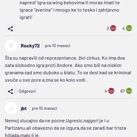
napred! Igra sa wing bekovima ti moras imati te
igrace "zverine" i mnogo ke to tesko i zahtjevno
igrati!
ion:minus
ion:p
3
4
R
Rocky72
pre 10 meseci
Šta su napravili od reprezentance, živi cirkus. Ko ima dva
sata slobodno igra proti Andore. Ako smo bili na niskim
granama sad smo duboko u blatu. To se desi kad se kriminal
uvuče u sve pore a zna se ko kolo vodi .
ion:minus
ion:p
Odgovori
4
67
J
jbt
pre 10 meseci
Nemoj slucajno da ne pocne Ugresic,najgori je i u
Partizanu,ali obavezno da se izgura,da se zaradi bar trista
hiljada,malo li je.