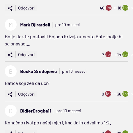
ion:minus
ion:p
Odgovori
40
18
M
Mark Djirardeli
pre 10 meseci
Bolje da ste postavili Bojana Krizaja umesto Bate, bolje bi
se snasao....
ion:minus
ion:p
Odgovori
7
14
B
Bosko Sredojevic
pre 10 meseci
Batica koji zeli da uci?
ion:minus
ion:p
Odgovori
9
36
D
DidierDrogba11
pre 10 meseci
Konačno rival po našoj mjeri. Ima da ih odvalimo 1:2.