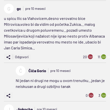
G
gc
pre 10 meseci
u spicu Ilic sa Vlahovicem,desno verovatno bice
Mitrovica,voleo bi da vidim od početka Zukica,.. malog
cvetkovica u drugom poluvremenu...pozadi umesto
Milosavljevića koji nažalost nije igrao nesto protiv Albanaca
imao par ispadanja verovatno mu mesto ne ide..ubacio bi
Jan Carla Simica,..
ion:minus
ion:p
Odgovori
20
11
Č
Čiča Gorio
pre 10 meseci
Ni jedan ni drugi ne mogu u ovom trenutku...jedan je
neiskusan a drugi ozbiljno tanak
ion:minus
ion:p
0
3
J
Jjokocha
pre 10 meseci