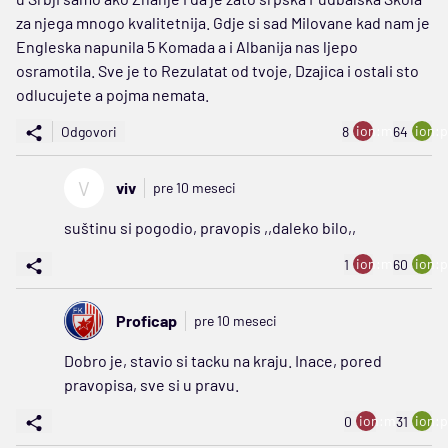
za njega mnogo kvalitetnija. Gdje si sad Milovane kad nam je
Engleska napunila 5 Komada a i Albanija nas ljepo
osramotila. Sve je to Rezulatat od tvoje, Dzajica i ostali sto
odlucujete a pojma nemata.
ion:minus
ion:p
Odgovori
8
64
V
viv
pre 10 meseci
suštinu si pogodio, pravopis ,,daleko bilo,,
ion:minus
ion:p
1
60
Proficap
pre 10 meseci
Dobro je, stavio si tacku na kraju. Inace, pored
pravopisa, sve si u pravu.
ion:minus
ion:p
0
31