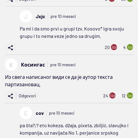
J
Jxjc
pre 10 meseci
Pa mi i da smo prvi u grupi tzv. Kosovo* igra svoju
grupu i to nema veze jedno sa drugim.
ion:minus
ion:p
20
4
К
Косингас
pre 10 meseci
Из свега написаног види се да је аутор текста
партизановац.
ion:minus
ion:p
Odgovori
24
12
C
cov
pre 10 meseci
pa šta?;? eto kokeza, džaja, pixeta, zbiljić, slavujko i
kompanija, uz navijača No 1, perjanice srpskog