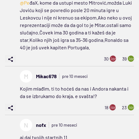
@Pe
đaX, kome da ustupi mesto Mitrović,možda Luki
Joviću koji se povredio posle 20 minuta igre u
Leskovcu i nije ni krenuo sa ekipom.Ako neko u ovoj
reprezentaciji može da da gol to je Mitar,ostali samo
slučajno.Čovek ima 30 godina a ti kažeš da je
star.Koliko njih još igra sa 35-36 godina.Ronaldo sa
40 je još uvek kapiten Portugala.
ion:minus
ion:p
30
39
M
Mikac678
pre 10 meseci
Kojim mlađim, ti to hoćeš da nas i Andora nakanta i
da se izbrukamo do kraja, e svašta!?
ion:minus
ion:p
18
23
N
nofx
pre 10 meseci
aj daj tvojih startnih 11