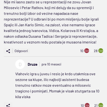
Nije mi iasno zasto se u reprezentaciji ne zovu Jovan
Milosevic i Petar Ratkov, koji mi delujy da su spremniji i
trenutno bolji izbor od vecine napadaca nase
reprezentacije? U odbrani bi po mom misljenju bolje igrali
Spajic ili Jan Karlo Simic, na zalost, vise nemamo igrace
kvaliteta jednog Ivanovica, Vidica, Kolarova ili Krstajica, a
nakon odlaska Dusana Tadica i Sergeja iz reprezentacije,
kreativnost u veznom redu postala je musaona imenica!
ion:minus
ion:p
Odgovori
10
28
D
Druze
pre 10 meseci
Vlahovic igra u juveu i resio je krdo utakmica ove
sezone sa klupe, ilic najbolji asistent budesa
trenutno ratkov moze eventualno a milosevic
tragicno i pominjati. Momak je visak stutgarta sa 10
kila viska
ion:minus
ion:p
10
21