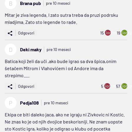
B
Brana pub
pre 10 meseci
Mitar je ziva legenda. I zato sutra treba da pruzi podrsku
mladjima. Zato sto legende to rade.
ion:minus
ion:p
Odgovori
15
19
D
Deki maky
pre 10 meseci
Batica koji želi da uči ,ako bude igrao sa dva špica,onim
šetačem Mitrom i Vlahovićem i od Andore ima da
strepimo.....
ion:minus
ion:p
Odgovori
5
57
P
Pedja108
pre 10 meseci
Ekipa ce biti daleko jaca, ako ne igraju ni Zivkovic ni Kostic.
Ne znas ko je od njih dvojice beskorisniji. Ne znam uopste
sto Kostic igra, koliko je odigrao u klubu od pocetka