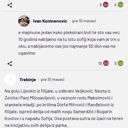
ion:minus
ion:p
5
4
Ivan Komnenovic
pre 10 meseci
e majmune jedan ksko pleksirani boli te sto vas vec
10 godina nabijamo na tu istu sofijj koja vam je trn u
oku, a nabijacemo vas jos najmanje 50 don vas ne
ugasimo
ion:minus
ion:p
10
5
T
Trebinje
pre 10 meseci
Na golu Lijeskic iz filijale, u odbrani Veljković, Nesta iz
Zenita i Panj Milosavljević, u veznom redu Maksimović i
stankela mladji, po krilima Stefa Mitrović i Ranđelović iz
filijale, ispred delija od malih nogu Samardžić i Bugarin
Kostov i u napadu Sofija. Ova postava sutra će izaći na teren
na inicijativu svih delija iz parka.