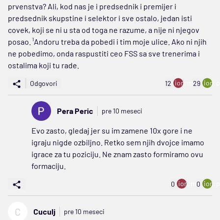
prvenstva? Ali, kod nas je i predsednik i premijer i
predsednik skupstine i selektor i sve ostalo, jedan isti
covek, koji se ni u sta od toga ne razume, a nije ni njegov
posao. ¹Andoru treba da pobedi i tim moje ulice. Ako ni njih
ne pobedimo, onda raspustiti ceo FSS sa sve trenerima i
ostalima koji tu rade.
ion:minus
ion:p
Odgovori
12
29
Pera Peric
pre 10 meseci
Evo zasto, gledaj jer su im zamene 10x gore i ne
igraju nigde ozbiljno. Retko sem njih dvojce imamo
igrace za tu poziciju. Ne znam zasto formiramo ovu
formaciju.
ion:minus
ion:p
0
0
C
Cuculj
pre 10 meseci