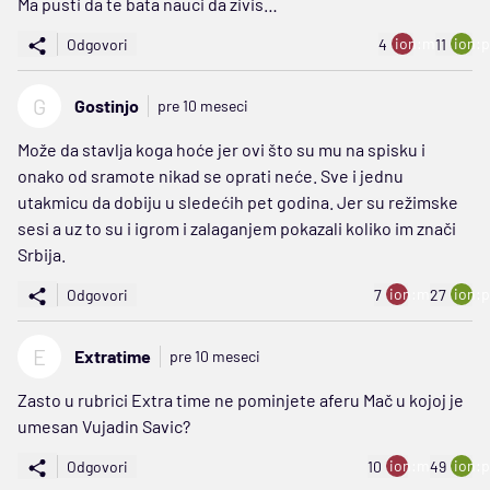
Ma pusti da te bata nauci da zivis…
ion:minus
ion:p
Odgovori
4
11
G
Gostinjo
pre 10 meseci
Može da stavlja koga hoće jer ovi što su mu na spisku i
onako od sramote nikad se oprati neće. Sve i jednu
utakmicu da dobiju u sledećih pet godina. Jer su režimske
sesi a uz to su i igrom i zalaganjem pokazali koliko im znači
Srbija.
ion:minus
ion:p
Odgovori
7
27
E
Extratime
pre 10 meseci
Zasto u rubrici Extra time ne pominjete aferu Mač u kojoj je
umesan Vujadin Savic?
ion:minus
ion:p
Odgovori
10
49