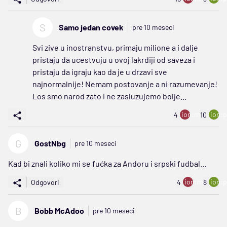
S
Samo jedan covek
pre 10 meseci
Svi zive u inostranstvu, primaju milione a i dalje
pristaju da ucestvuju u ovoj lakrdiji od saveza i
pristaju da igraju kao da je u drzavi sve
najnormalnije! Nemam postovanje a ni razumevanje!
Los smo narod zato i ne zasluzujemo bolje...
ion:minus
ion:p
4
10
G
GostNbg
pre 10 meseci
Kad bi znali koliko mi se fućka za Andoru i srpski fudbal…
ion:minus
ion:p
Odgovori
4
8
B
Bobb McAdoo
pre 10 meseci