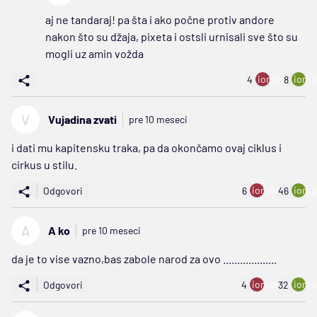
aj ne tandaraj! pa šta i ako počne protiv andore
nakon što su džaja, pixeta i ostsli urnisali sve što su
mogli uz amin vožda
ion:minus
ion:p
4
8
V
Vujadina zvati
pre 10 meseci
i dati mu kapitensku traka, pa da okončamo ovaj ciklus i
cirkus u stilu.
ion:minus
ion:p
Odgovori
6
46
A
A ko
pre 10 meseci
da je to vise vazno,bas zabole narod za ovo ...................
ion:minus
ion:p
Odgovori
4
32