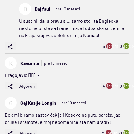
D
Daj faul
pre 10 meseci
U sustini, da, u pravu si… samo sto i ta Engleska
nesto ne blista sa trenerima, a fudbalska su zemlja…
na kraju krajeva, selektor im je Nemac!
ion:minus
ion:p
5
10
K
Kavurma
pre 10 meseci
Dragojević 🤦‍♂️🤣
ion:minus
ion:p
Odgovori
14
10
G
Gaj Kasije Longin
pre 10 meseci
Dok mi biramo sastav čak je i Kosovo na putu baraža, jao
bruke i sramote, e moj nepomeniče šta nam uradi?!
ion:minus
ion:p
Odgovori
2
50