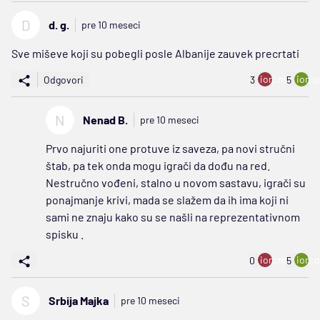
D
d. g.
pre 10 meseci
Sve miševe koji su pobegli posle Albanije zauvek precrtati
ion:minus
ion:p
Odgovori
3
5
N
Nenad B.
pre 10 meseci
Prvo najuriti one protuve iz saveza, pa novi stručni
štab, pa tek onda mogu igrači da dođu na red.
Nestručno vođeni, stalno u novom sastavu, igrači su
ponajmanje krivi, mada se slažem da ih ima koji ni
sami ne znaju kako su se našli na reprezentativnom
spisku .
ion:minus
ion:p
0
5
S
Srbija Majka
pre 10 meseci