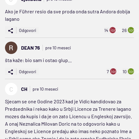
Ako je Führer resio da sve proda onda sutra Andora dobija
lagano
ion:minus
ion:p
Odgovori
14
26
DEAN 76
pre 10 meseci
šta kaže: bio sam i ostao glup...
ion:minus
ion:p
Odgovori
7
10
C
CH
pre 10 meseci
Sjecam se one Godine 2023 kad je Vidic kandidovao za
Predsednika i rekao kako u Srbji Licence za Trenere lagano
mozes da kupis i da je on zato Licencu u Engleskoj zavrsijo.
A onaj Neznalica Milovan Doric na to odgovorio kako u
Engleskoj se Licence predaju ako imas neko poznato Ime a
u Srbji samo ako Znanje i da je zato srpska Fudbalska Skola