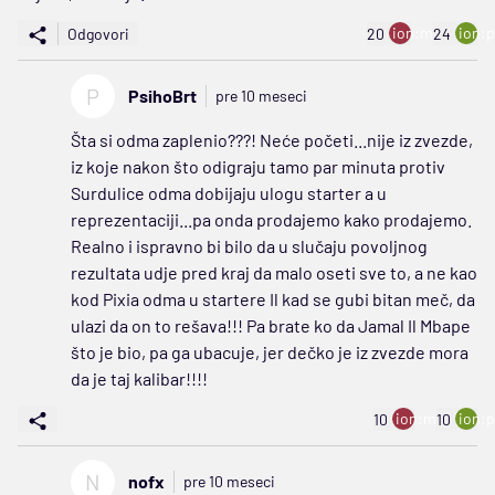
ion:minus
ion:p
Odgovori
20
24
P
PsihoBrt
pre 10 meseci
Šta si odma zaplenio???! Neće početi...nije iz zvezde,
iz koje nakon što odigraju tamo par minuta protiv
Surdulice odma dobijaju ulogu starter a u
reprezentaciji...pa onda prodajemo kako prodajemo.
Realno i ispravno bi bilo da u slučaju povoljnog
rezultata udje pred kraj da malo oseti sve to, a ne kao
kod Pixia odma u startere Il kad se gubi bitan meč, da
ulazi da on to rešava!!! Pa brate ko da Jamal Il Mbape
što je bio, pa ga ubacuje, jer dečko je iz zvezde mora
da je taj kalibar!!!!
ion:minus
ion:p
10
10
N
nofx
pre 10 meseci