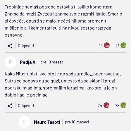
Trebinjac nemaš potrebe ostavlja ti toliko komentara.
Znamo da mrziš Zvezdu i znamo tvoje razmišljanje. Smorio
si čoveče, opusti se malo, nećeš nikome promeniti
mišljenje a, i komentari su ti na nivou šestog razreda
osnovne.
ion:minus
ion:p
Odgovori
13
21
P
Pedja X
pre 10 meseci
Kako Mitar unisti sve sto je do sada uradio...neverovatno.
Sutra ce ponovo da se guzi, umesto da se skloni i pruzi
podrsku mladjima, spremnijim igracima, kao sto ju je on
dobio kad je pocinjao
ion:minus
ion:p
Odgovori
24
78
M
Mauro Tasoti
pre 10 meseci