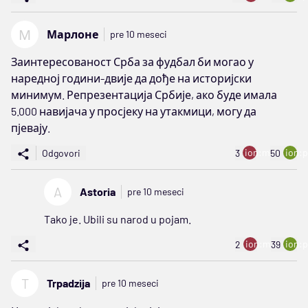
М
Марлоне
pre 10 meseci
Заинтересованост Срба за фудбал би могао у
наредној години-двије да дође на историјски
минимум. Репрезентација Србије, ако буде имала
5.000 навијача у просјеку на утакмици, могу да
пјевају.
ion:minus
ion:p
Odgovori
3
50
A
Astoria
pre 10 meseci
Tako je. Ubili su narod u pojam.
ion:minus
ion:p
2
39
T
Trpadzija
pre 10 meseci