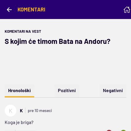
KOMENTARI
KOMENTARI NA VEST
S kojim će timom Bata na Andoru?
Hronološki
Pozitivni
Negativni
K
K
pre 10 meseci
Koga je briga?