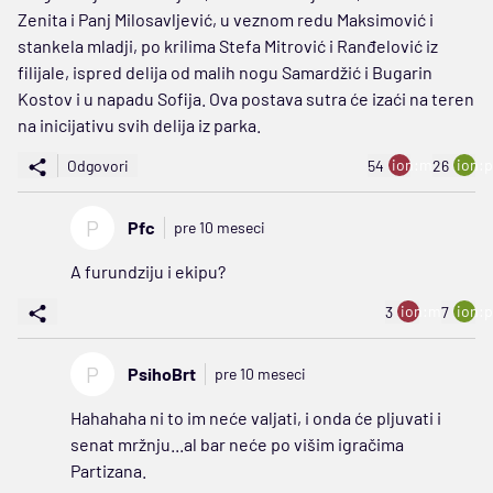
Zenita i Panj Milosavljević, u veznom redu Maksimović i
stankela mladji, po krilima Stefa Mitrović i Ranđelović iz
filijale, ispred delija od malih nogu Samardžić i Bugarin
Kostov i u napadu Sofija. Ova postava sutra će izaći na teren
na inicijativu svih delija iz parka.
ion:minus
ion:p
Odgovori
54
26
P
Pfc
pre 10 meseci
A furundziju i ekipu?
ion:minus
ion:p
3
7
P
PsihoBrt
pre 10 meseci
Hahahaha ni to im neće valjati, i onda će pljuvati i
senat mržnju...al bar neće po višim igračima
Partizana.