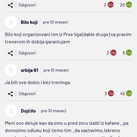
ion:minus
ion:p
Odgovori
2
20
B
Bilo koji
pre 10 meseci
Bilo koji organizovani tim iz Prve lige(dakle druge) sa pravim
trenerom ih dobija garantujem
ion:minus
ion:p
Odgovori
2
9
S
srbija 91
pre 10 meseci
Ja bih ove dobio i bez treninga.
ion:minus
ion:p
Odgovori
3
45
D
Dojčilo
pre 10 meseci
Meni ovo deluje kao da smo u pred zoru izašli iz kafane...pa
donosimo odluku koji ćemo tim ..da sastavimo.Iskreno