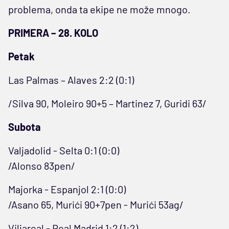
problema, onda ta ekipe ne može mnogo.
PRIMERA – 28. KOLO
Petak
Las Palmas – Alaves 2:2 (0:1)
/Silva 90, Moleiro 90+5 – Martinez 7, Guridi 63/
Subota
Valjadolid - Selta 0:1 (0:0)
/Alonso 83pen/
Majorka - Espanjol 2:1 (0:0)
/Asano 65, Murići 90+7pen - Murići 53ag/
Viljareal - Real Madrid 1:2 (1:2)