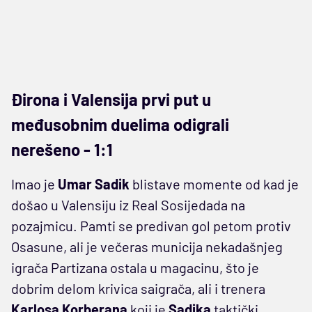
Đirona i Valensija prvi put u
međusobnim duelima odigrali
nerešeno - 1:1
Imao je
Umar Sadik
blistave momente od kad je
došao u Valensiju iz Real Sosijedada na
pozajmicu. Pamti se predivan gol petom protiv
Osasune, ali je večeras municija nekadašnjeg
igrača Partizana ostala u magacinu, što je
dobrim delom krivica saigrača, ali i trenera
Karlosa Korberana
koji je
Sadika
taktički