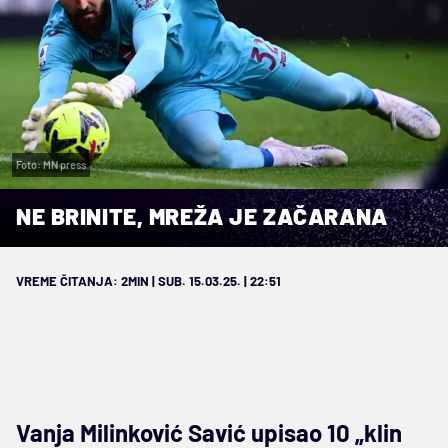
Foto: MN press
NE BRINITE, MREŽA JE ZAČARANA
VREME ČITANJA: 2MIN | SUB. 15.03.25. | 22:51
Vanja Milinković Savić upisao 10 „klin