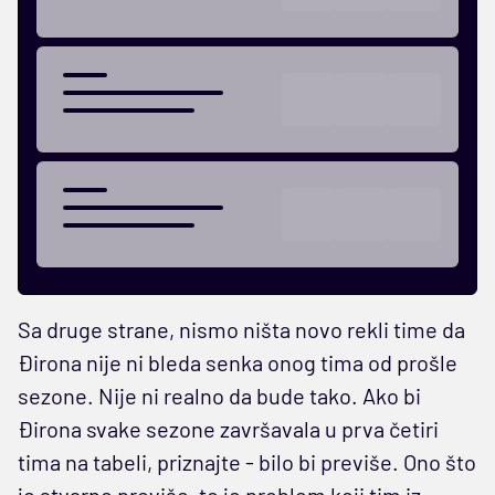
Sa druge strane, nismo ništa novo rekli time da
Đirona nije ni bleda senka onog tima od prošle
sezone. Nije ni realno da bude tako. Ako bi
Đirona svake sezone završavala u prva četiri
tima na tabeli, priznajte - bilo bi previše. Ono što
je stvarno previše, to je problem koji tim iz