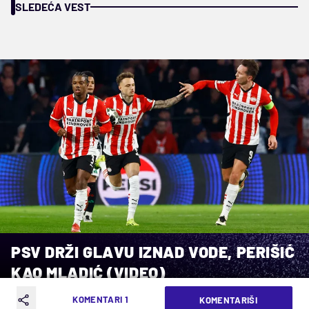
SLEDEĆA VEST
PSV DRŽI GLAVU IZNAD VODE, PERIŠIĆ
KAO MLADIĆ (VIDEO)
KOMENTARI 1
KOMENTARIŠI