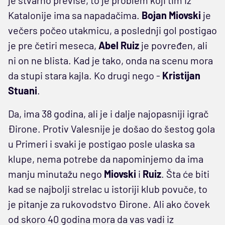
Katalonije ima sa napadačima.
Bojan Miovski
je
večers počeo utakmicu, a poslednji gol postigao
je pre četiri meseca,
Abel Ruiz
je povređen, ali
ni on ne blista. Kad je tako, onda na scenu mora
da stupi stara kajla. Ko drugi nego -
Kristijan
Stuani
.
Da, ima 38 godina, ali je i dalje najopasniji igrač
Đirone. Protiv Valesnije je došao do šestog gola
u Primeri i svaki je postigao posle ulaska sa
klupe, nema potrebe da napominjemo da ima
manju minutažu nego
Miovski
i
Ruiz
. Šta će biti
kad se najbolji strelac u istoriji klub povuče, to
je pitanje za rukovodstvo Đirone. Ali ako čovek
od skoro 40 godina mora da vas vadi iz