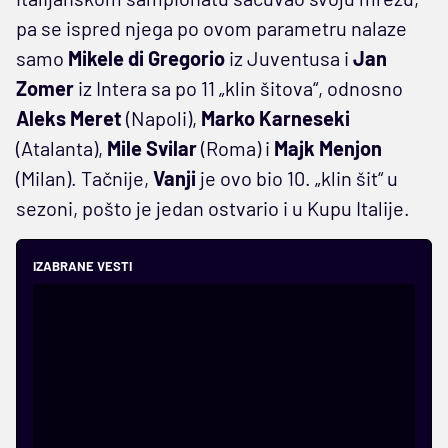
pa se ispred njega po ovom parametru nalaze
samo
Mikele
di
Gregorio
iz Juventusa i
Jan
Zomer
iz Intera sa po 11 „klin šitova“, odnosno
Aleks
Meret
(Napoli),
Marko
Karneseki
(Atalanta),
Mile
Svilar
(Roma) i
Majk
Menjon
(Milan). Tačnije,
Vanji
je ovo bio 10. „klin šit“ u
sezoni, pošto je jedan ostvario i u Kupu Italije.
IZABRANE VESTI