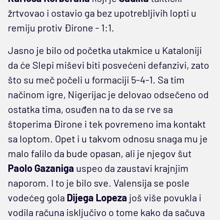
žrtvovao i ostavio ga bez upotrebljivih lopti u
remiju protiv Đirone - 1:1.
Jasno je bilo od početka utakmice u Kataloniji
da će Slepi miševi biti posvećeni defanzivi, zato
što su meč počeli u formaciji 5-4-1. Sa tim
načinom igre, Nigerijac je delovao odsečeno od
ostatka tima, osuđen na to da se rve sa
štoperima Đirone i tek povremeno ima kontakt
sa loptom. Opet i u takvom odnosu snaga mu je
malo falilo da bude opasan, ali je njegov šut
Paolo Gazaniga
uspeo da zaustavi krajnjim
naporom. I to je bilo sve. Valensija se posle
vodećeg gola
Dijega Lopeza
još više povukla i
vodila računa isključivo o tome kako da sačuva