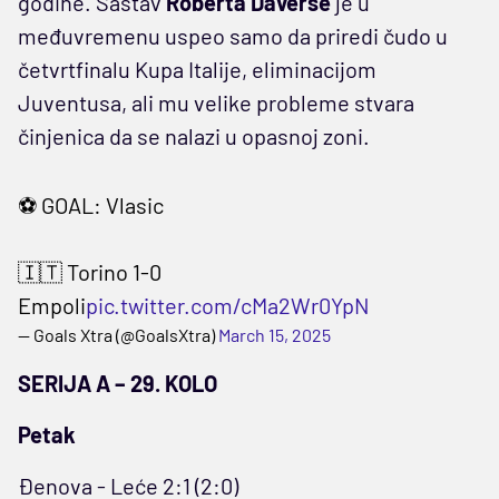
godine. Sastav
Roberta Daverse
je u
međuvremenu uspeo samo da priredi čudo u
četvrtfinalu Kupa Italije, eliminacijom
Juventusa, ali mu velike probleme stvara
činjenica da se nalazi u opasnoj zoni.
⚽️ GOAL: Vlasic
🇮🇹 Torino 1-0
Empoli
pic.twitter.com/cMa2Wr0YpN
— Goals Xtra (@GoalsXtra)
March 15, 2025
SERIJA A – 29. KOLO
Petak
Đenova - Leće 2:1 (2:0)