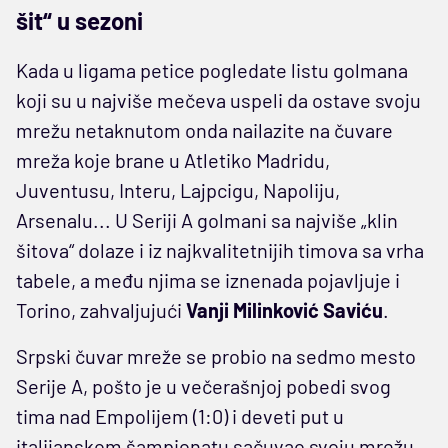
šit“ u sezoni
Kada u ligama petice pogledate listu golmana
koji su u najviše mečeva uspeli da ostave svoju
mrežu netaknutom onda nailazite na čuvare
mreža koje brane u Atletiko Madridu,
Juventusu, Interu, Lajpcigu, Napoliju,
Arsenalu... U Seriji A golmani sa najviše „klin
šitova“ dolaze i iz najkvalitetnijih timova sa vrha
tabele, a među njima se iznenada pojavljuje i
Torino, zahvaljujući
Vanji Milinković Saviću
.
Srpski čuvar mreže se probio na sedmo mesto
Serije A, pošto je u večerašnjoj pobedi svog
tima nad Empolijem (1:0) i deveti put u
italijanskom šampionatu sačuvao svoju mrežu,