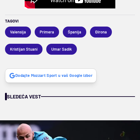
TAGOVI
Valensija
Primera
Španija
Đirona
Kristijan Stuani
Umar Sadik
Dodajte Mozzart Sport u vaš Google izbor
SLEDEĆA VEST