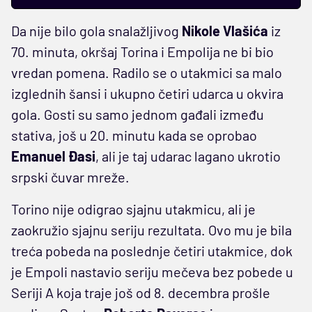
Da nije bilo gola snalažljivog
Nikole Vlašića
iz
70. minuta, okršaj Torina i Empolija ne bi bio
vredan pomena. Radilo se o utakmici sa malo
izglednih šansi i ukupno četiri udarca u okvira
gola. Gosti su samo jednom gađali između
stativa, još u 20. minutu kada se oprobao
Emanuel Đasi
, ali je taj udarac lagano ukrotio
srpski čuvar mreže.
Torino nije odigrao sjajnu utakmicu, ali je
zaokružio sjajnu seriju rezultata. Ovo mu je bila
treća pobeda na poslednje četiri utakmice, dok
je Empoli nastavio seriju mečeva bez pobede u
Seriji A koja traje još od 8. decembra prošle