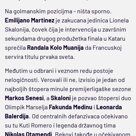
Na golmanskim pozicijma - ništa sporno.
Emilijano Martinez
je zakucana jedinica Lionela
Skalonija, čovek čija je intervencija u završnim
sekundama drugog produžetka finala u Kataru
sprečila
Randala Kolo Muanija
da Francuskoj
servira titulu prvaka sveta.
Međutim u odbrani i veznom redu postoje
nelogičnosti. Verovali ili ne, izvisio je jedan od
najboljih štopera minule premijerligaške sezone
Markos Senesi
, a
Skaloni
je pozvao štopersi duo
Olimpik Marselja
Fakunda Medinu
i
Leonarda
Balerdija
. Od centralnih defanzivaca očekivano
su tu Kuti Romero i legenda državnog tima
Nikolas Otamendi
. Bekovi takođe u očekivanom