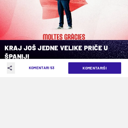
KRAJ JOŠ JEDNE VELIKE PRIČE U
ŠPANIJI
KOMENTARI 53
KOMENTARIŠI
VREME ČITANJA: 3MIN | PET. 29.05.26. | 00:51
Nastavlja se sa odlascima trenera na