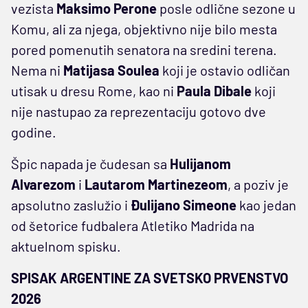
vezista
Maksimo Perone
posle odlične sezone u
Komu, ali za njega, objektivno nije bilo mesta
pored pomenutih senatora na sredini terena.
Nema ni
Matijasa Soulea
koji je ostavio odličan
utisak u dresu Rome, kao ni
Paula Dibale
koji
nije nastupao za reprezentaciju gotovo dve
godine.
Špic napada je čudesan sa
Hulijanom
Alvarezom
i
Lautarom Martinezeom
, a poziv je
apsolutno zaslužio i
Đulijano Simeone
kao jedan
od šetorice fudbalera Atletiko Madrida na
aktuelnom spisku.
SPISAK ARGENTINE ZA SVETSKO PRVENSTVO
2026