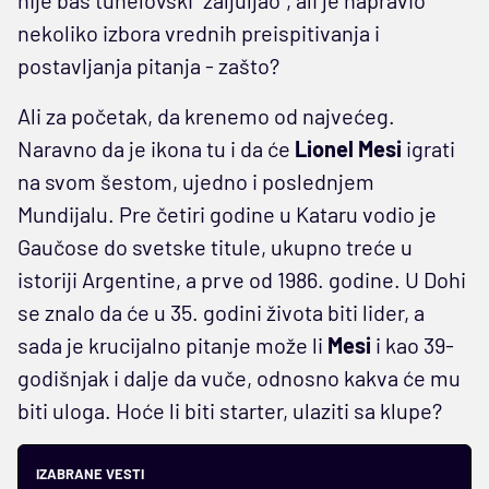
nije baš tuhelovski "zaljuljao", ali je napravio
nekoliko izbora vrednih preispitivanja i
postavljanja pitanja - zašto?
Ali za početak, da krenemo od najvećeg.
Naravno da je ikona tu i da će
Lionel Mesi
igrati
na svom šestom, ujedno i poslednjem
Mundijalu. Pre četiri godine u Kataru vodio je
Gaučose do svetske titule, ukupno treće u
istoriji Argentine, a prve od 1986. godine. U Dohi
se znalo da će u 35. godini života biti lider, a
sada je krucijalno pitanje može li
Mesi
i kao 39-
godišnjak i dalje da vuče, odnosno kakva će mu
biti uloga. Hoće li biti starter, ulaziti sa klupe?
IZABRANE VESTI