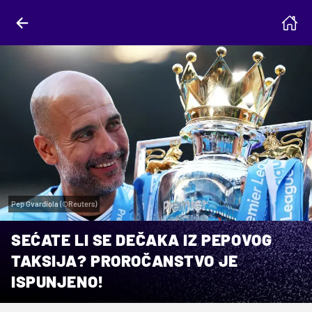
Pep Gvardiola (©Reuters)
SEĆATE LI SE DEČAKA IZ PEPOVOG
TAKSIJA? PROROČANSTVO JE
ISPUNJENO!