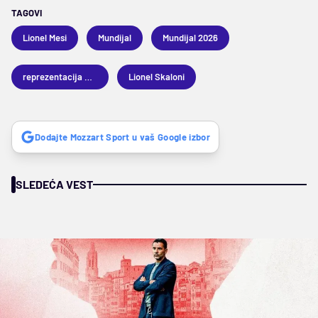
TAGOVI
Lionel Mesi
Mundijal
Mundijal 2026
reprezentacija Argentine
Lionel Skaloni
Dodajte Mozzart Sport u vaš Google izbor
SLEDEĆA VEST