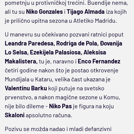
pometnju u protivničkoj trećini. Buendije nema,
ali tu su
Niko Gonzales
i
Tijago Almada
iza kojih
je prilično upitna sezona u Atletiko Madridu.
U manevru su očekivano pozvani ratnici poput
Leandra Paredesa, Rodriga de Pola, Đovanija
Lo Selsa, Ezekijela Palasiosa, Aleksisa
Makalistera,
tu je, naravno i
Enco Fernandez
četiri godine nakon što je postao otkrovenje
Mundijala u Kataru, velika čast ukazana je
Valentinu Barku
koji putuje na svetsko
prvenstvo, a nakon magične sezone u Komu,
nije bilo dileme -
Niko Pas
je figura na koju
Skaloni
apsolutno računa.
Pozivu se možda nadao i mladi defanzivni