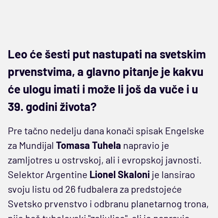
Leo će šesti put nastupati na svetskim
prvenstvima, a glavno pitanje je kakvu
će ulogu imati i može li još da vuče i u
39. godini života?
Pre tačno nedelju dana konači spisak Engelske
za Mundijal
Tomasa Tuhela
napravio je
zamljotres u ostrvskoj, ali i evropskoj javnosti.
Selektor Argentine
Lionel Skaloni
je lansirao
svoju listu od 26 fudbalera za predstojeće
Svetsko prvenstvo i odbranu planetarnog trona,