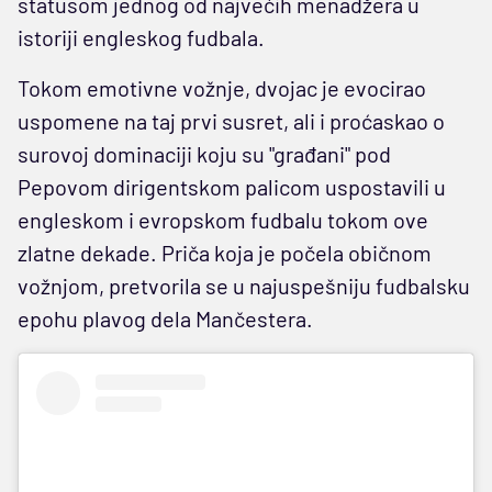
statusom jednog od najvećih menadžera u
istoriji engleskog fudbala.
Tokom emotivne vožnje, dvojac je evocirao
uspomene na taj prvi susret, ali i proćaskao o
surovoj dominaciji koju su "građani" pod
Pepovom dirigentskom palicom uspostavili u
engleskom i evropskom fudbalu tokom ove
zlatne dekade. Priča koja je počela običnom
vožnjom, pretvorila se u najuspešniju fudbalsku
epohu plavog dela Mančestera.