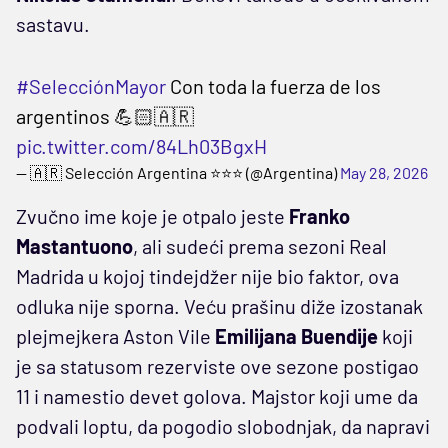
sastavu.
#SelecciónMayor
Con toda la fuerza de los
argentinos 💪🏻🇦🇷
pic.twitter.com/84Lh03BgxH
— 🇦🇷 Selección Argentina ⭐⭐⭐ (@Argentina)
May 28, 2026
Zvučno ime koje je otpalo jeste
Franko
Mastantuono
, ali sudeći prema sezoni Real
Madrida u kojoj tindejdžer nije bio faktor, ova
odluka nije sporna. Veću prašinu diže izostanak
plejmejkera Aston Vile
Emilijana Buendije
koji
je sa statusom rezerviste ove sezone postigao
11 i namestio devet golova. Majstor koji ume da
podvali loptu, da pogodio slobodnjak, da napravi