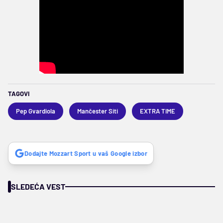
TAGOVI
Pep Gvardiola
Mančester Siti
EXTRA TIME
Dodajte Mozzart Sport u vaš Google izbor
SLEDEĆA VEST