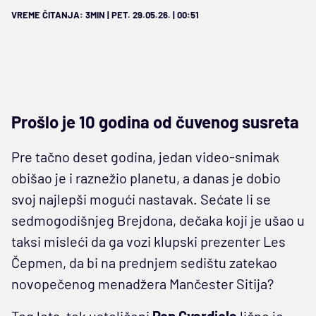
VREME ČITANJA: 3MIN | PET. 29.05.26. | 00:51
Prošlo je 10 godina od čuvenog susreta
Pre tačno deset godina, jedan video-snimak
obišao je i raznežio planetu, a danas je dobio
svoj najlepši mogući nastavak. Sećate li se
sedmogodišnjeg Brejdona, dečaka koji je ušao u
taksi misleći da ga vozi klupski prezenter Les
Čepmen, da bi na prednjem sedištu zatekao
novopečenog menadžera Mančester Sitija?
Tog leta, tek ustoličeni
Pep Gvardiola
lično je