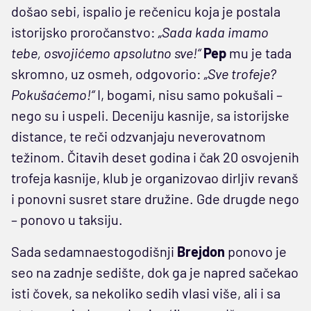
došao sebi, ispalio je rečenicu koja je postala
istorijsko proročanstvo:
„Sada kada imamo
tebe, osvojićemo apsolutno sve!“
Pep
mu je tada
skromno, uz osmeh, odgovorio:
„Sve trofeje?
Pokušaćemo!“
I, bogami, nisu samo pokušali –
nego su i uspeli. Deceniju kasnije, sa istorijske
distance, te reči odzvanjaju neverovatnom
težinom. Čitavih deset godina i čak 20 osvojenih
trofeja kasnije, klub je organizovao dirljiv revanš
i ponovni susret stare družine. Gde drugde nego
– ponovo u taksiju.
Sada sedamnaestogodišnji
Brejdon
ponovo je
seo na zadnje sedište, dok ga je napred sačekao
isti čovek, sa nekoliko sedih vlasi više, ali i sa