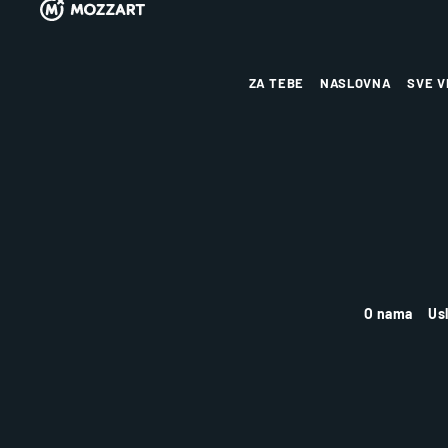
ZA TEBE
NASLOVNA
SVE V
O nama
Us