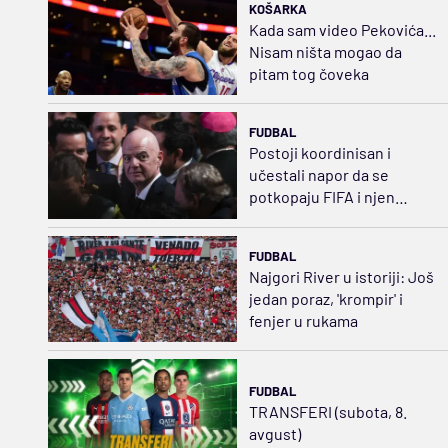
KOŠARKA
Kada sam video Pekovića...
Nisam ništa mogao da
pitam tog čoveka
FUDBAL
Postoji koordinisan i
učestali napor da se
potkopaju FIFA i njen
predsednik
FUDBAL
Najgori River u istoriji: Još
jedan poraz, 'krompir' i
fenjer u rukama
FUDBAL
TRANSFERI (subota, 8.
avgust)