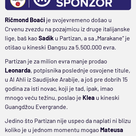
Ričmond Boaći
je svojevremeno došao u
Crvenu zvezdu na pozajmicu iz druge italijanske
lige, baš kao
Sadik
u Partizan, a sa „Marakane“ je
otišao u kineski Đangsu za 5.500.000 evra.
Partizan je za milion evra manje prodao
Leonarda
, potpisnika poslednje osvojene titule,
u Al Ahli iz Saudijske Arabije, a još pre dobrih 15
godina za isti novac, koji je tad, ipak, imao
mnogo veću težinu, poslao je
Klea
u kineski
Guangdžou Evergrande.
Jedino što Partizan nije uspeo da naplati ni blizu
koliko je u jednom momentu mogao
Mateusa