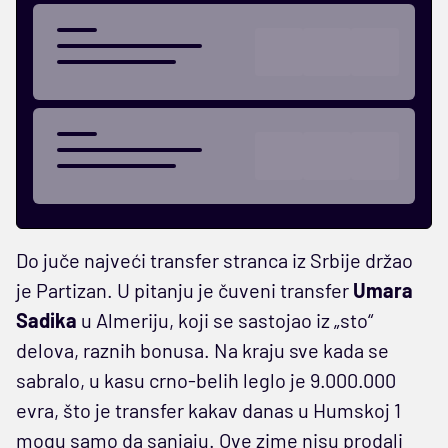
Do juče najveći transfer stranca iz Srbije držao
je Partizan. U pitanju je čuveni transfer
Umara
Sadika
u Almeriju, koji se sastojao iz „sto“
delova, raznih bonusa. Na kraju sve kada se
sabralo, u kasu crno-belih leglo je 9.000.000
evra, što je transfer kakav danas u Humskoj 1
mogu samo da sanjaju. Ove zime nisu prodali