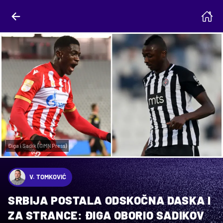
Điga i Sadik (©MN Press)
V. TOMKOVIĆ
SRBIJA POSTALA ODSKOČNA DASKA I
ZA STRANCE: ĐIGA OBORIO SADIKOV