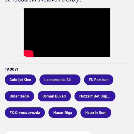
TAGOVI
Gabrijel Kleo
Leonardo da Silva Souza
FK Partizan
Umar Sadik
Osman Bukari
Mozzart Bet Superliga
FK Crvena zvezda
Naser Điga
Hvan In Bom