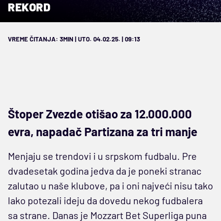
REKORD
VREME ČITANJA: 3MIN | UTO. 04.02.25. | 09:13
Štoper Zvezde otišao za 12.000.000
evra, napadač Partizana za tri manje
Menjaju se trendovi i u srpskom fudbalu. Pre
dvadesetak godina jedva da je poneki stranac
zalutao u naše klubove, pa i oni najveći nisu tako
lako potezali ideju da dovedu nekog fudbalera
sa strane. Danas je Mozzart Bet Superliga puna