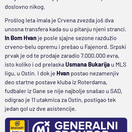
doslovno nikog.
Prošlog leta imala je Crvena zvezda još dva
unosna transfera kada su u pitanju njeni stranci.
In Bom Hvan
je posle sjajne sezone razdužio
crveno-belu opremu i prešao u Fajenord. Srpski
prvak je od te prodaje zaradio 7.000.000 evra,
isto koliko i od prelaska
Usmana Bukarija
u MLS
ligu, u Ostin. I dok je
Hvan
postao nezamenjiv
deo startne postave kluba iz Roterdama,
fudbaler iz Gane se nije najbolje snašao u SAD,
odigrao je 11 utakmica za Ostin, postigao tek
jedan gol uz dve asistencije.