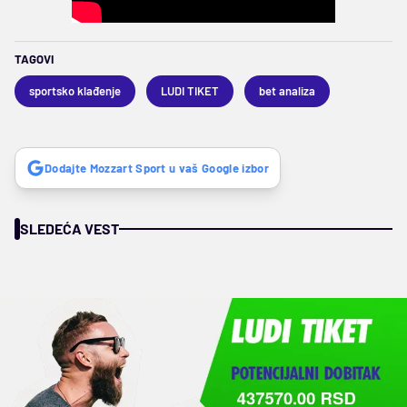
TAGOVI
sportsko klađenje
LUDI TIKET
bet analiza
Dodajte Mozzart Sport u vaš Google izbor
SLEDEĆA VEST