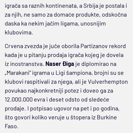
igrača sa raznih kontinenata, a Srbija je postala i
za njih, ne samo za domaće produkte, odskočna
daska ka nekim jačim ligama, unosnijim
klubovima.
Crvena zvezda je juče oborila Partizanov rekord
kada je u pitanju prodaja igrača kojeg je dovela
iz inostranstva.
Naser
Điga
je diplomirao na
„Marakani“ igrama u Ligi šampiona, brojni su se
klubovi raspitivali za njega, ali je Vulverhempton
povukao najkonkretniji potez i doveo ga za
12.000.000 evra i deset odsto od sledeće
prodaje. I potpisao ugovor na pet i po godina,
što govori koliko veruje u štopera iz Burkine
Faso.