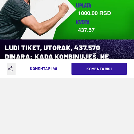
LUDI TIKET, UTORAK, 437.570
DINARA: KADA KOMBINUJEŠ, NE
ŠTEDI SE!
KOMENTARI 48
KOMENTARIŠI
VREME ČITANJA: 3MIN | UTO. 04.02.25. | 09:13
Objasnio je kako se igra jako, i na velike