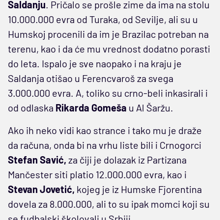
Saldanju
. Pričalo se prošle zime da ima na stolu
10.000.000 evra od Turaka, od Sevilje, ali su u
Humskoj procenili da im je Brazilac potreban na
terenu, kao i da će mu vrednost dodatno porasti
do leta. Ispalo je sve naopako i na kraju je
Saldanja otišao u Ferencvaroš za svega
3.000.000 evra. A, toliko su crno-beli inkasirali i
od odlaska
Rikarda Gomeša
u Al Šaržu.
Ako ih neko vidi kao strance i tako mu je draže
da računa, onda bi na vrhu liste bili i Crnogorci
Stefan Savić,
za čiji je dolazak iz Partizana
Mančester siti platio 12.000.000 evra, kao i
Stevan Jovetić,
kojeg je iz Humske Fjorentina
dovela za 8.000.000, ali to su ipak momci koji su
se fudbalski školovali u Srbiji.