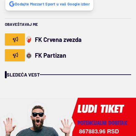
Dodajte Mozzart Sport u vaš Google izbor
OBAVEŠTAVAJ ME
FK Crvena zvezda
FK Partizan
SLEDEĆA VEST