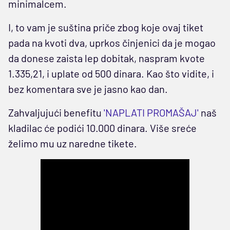
minimalcem.
I, to vam je suština priče zbog koje ovaj tiket
pada na kvoti dva, uprkos činjenici da je mogao
da donese zaista lep dobitak, naspram kvote
1.335,21, i uplate od 500 dinara. Kao što vidite, i
bez komentara sve je jasno kao dan.
Zahvaljujući benefitu
'NAPLATI PROMAŠAJ'
naš
kladilac će podići 10.000 dinara. Više sreće
želimo mu uz naredne tikete.