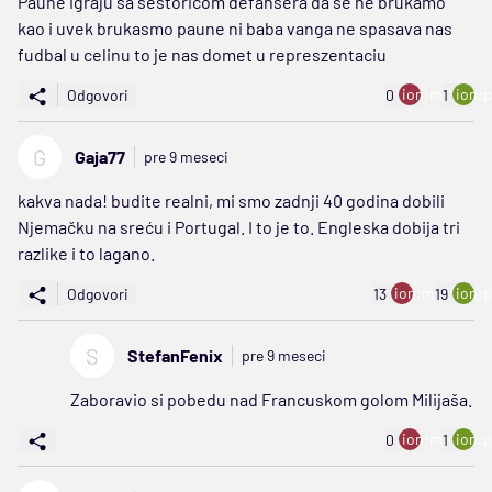
Paune igraju sa sestoricom defansera da se ne brukamo
kao i uvek brukasmo paune ni baba vanga ne spasava nas
fudbal u celinu to je nas domet u represzentaciu
ion:minus
ion:p
Odgovori
0
1
G
Gaja77
pre 9 meseci
kakva nada! budite realni, mi smo zadnji 40 godina dobili
Njemačku na sreću i Portugal. I to je to. Engleska dobija tri
razlike i to lagano.
ion:minus
ion:p
Odgovori
13
19
S
StefanFenix
pre 9 meseci
Zaboravio si pobedu nad Francuskom golom Milijaša.
ion:minus
ion:p
0
1