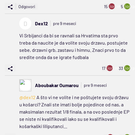
ion:minus
ion:p
Odgovori
15
5
D
Dex12
pre 9 meseci
Vi Srbijanci da bi se ravnali sa Hrvatima sta prvo
treba da naucite je da volite svoju drzavu, postujete
sebe, drzavni grb, zastavu i himnu. Znaci prvo to da
sredite onda da se igrate fudbala
ion:minus
ion:p
17
33
Aboubakar Oumarou
pre 9 meseci
@dex12
A što vi ne volite i ne poštujete svoju državu
u košarci? Znali ste imati bolje pojedince od nas, a
maksimalan rezultat 1/8 finala, a na ovo poslednje EP
se niste ni kvalifikovali iako su se kvalifikovali i
košarkaški liliputanci...