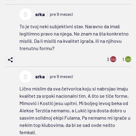
S
srka
pre 9 meseci
To je tvoj neki subjektivni stav. Naravno da imaš
legitimno pravo na njega. Ne znam na šta konkretno
misliš. Da li misliš na kvalitet igrača, ili na njihovu
trenutnu formu?
ion:minus
ion:p
3
1
S
srka
pre 9 meseci
Lično mislim da sva četvorica koju si nabrojao imaju
kvalitet za srpski nacionalni tim. A što se tiče forme,
Mimović i Kostić jesu upitni. Mi boljeg levog beka od
Alekse Terzića nemamo, a Lukić igra dosta dobro u
sasvim solidnoj ekipi Fulama. Pa nemamo mi igrače u
nekim top klubovima, da bi se sad ovde nešto
femkali.