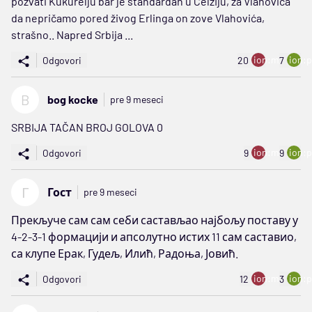
pozvati Kukurelju bar je standardan u Čelziju, za Vlahovića
da nepričamo pored živog Erlinga on zove Vlahovića,
strašno.. Napred Srbija ...
ion:minus
ion:p
Odgovori
20
7
B
bog kocke
pre 9 meseci
SRBIJA TAČAN BROJ GOLOVA 0
ion:minus
ion:p
Odgovori
9
9
Г
Гост
pre 9 meseci
Прекључе сам сам себи састављао најбољу поставу у
4-2-3-1 формацији и апсолутно истих 11 сам саставио,
са клупе Ерак, Гудељ, Илић, Радоња, Јовић.
ion:minus
ion:p
Odgovori
12
3