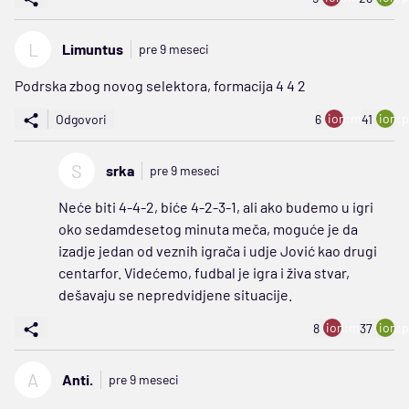
L
Limuntus
pre 9 meseci
Podrska zbog novog selektora, formacija 4 4 2
ion:minus
ion:p
Odgovori
6
41
S
srka
pre 9 meseci
Neće biti 4-4-2, biće 4-2-3-1, ali ako budemo u igri
oko sedamdesetog minuta meča, moguće je da
izadje jedan od veznih igrača i udje Jović kao drugi
centarfor. Videćemo, fudbal je igra i živa stvar,
dešavaju se nepredvidjene situacije.
ion:minus
ion:p
8
37
A
Anti.
pre 9 meseci