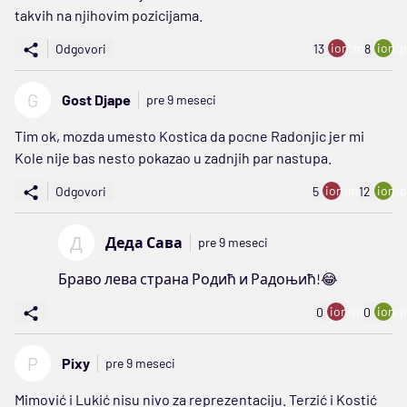
takvih na njihovim pozicijama.
ion:minus
ion:p
Odgovori
13
8
G
Gost Djape
pre 9 meseci
Tim ok, mozda umesto Kostica da pocne Radonjic jer mi
Kole nije bas nesto pokazao u zadnjih par nastupa.
ion:minus
ion:p
Odgovori
5
12
Д
Деда Сава
pre 9 meseci
Браво лева страна Родић и Радоњић!😂
ion:minus
ion:p
0
0
P
Pixy
pre 9 meseci
Mimović i Lukić nisu nivo za reprezentaciju. Terzić i Kostić