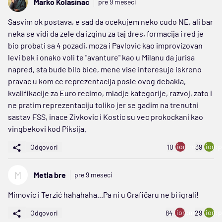
Marko Kolasinac
pre 9 meseci
Sasvim ok postava, e sad da ocekujem neko cudo NE, ali bar
neka se vidi da zele da izginu za taj dres, formacija i red je
bio probati sa 4 pozadi, moza i Pavlovic kao improvizovan
levi bek i onako voli te "avanture" kao u Milanu da jurisa
napred, sta bude bilo bice, mene vise interesuje iskreno
pravac u kom ce reprezentacija posle ovog debakla,
kvalifikacije za Euro recimo, mladje kategorije, razvoj, zato i
ne pratim reprezentaciju toliko jer se gadim na trenutni
sastav FSS, inace Zivkovic i Kostic su vec prokockani kao
vingbekovi kod Piksija.
ion:minus
ion:p
Odgovori
10
39
M
Metla bre
pre 9 meseci
Mimovic i Terzić hahahaha...Pa ni u Grafičaru ne bi igrali!
ion:minus
ion:p
Odgovori
84
29