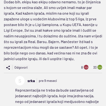
Dodao bih, ekipu kao ekipu odavno nemamo, to je činjenica
s kojom se većina slaže. Ali smo uvijek imali makar par
igrača. Kad kažem igrača, mislim na one koji su igrali
zapažene uloge u vodećim klubovima iz top 5 liga. Iz prve
postave bilo ih je u Ligi šampiona, u Kupu UEFA, kasnije u
Ligi Evrope. Svi su znali kakve smo igrače imali i čudili se
našim neuspjesima. I tu dolazimo do suštine, šta nam vrijedi
što su igrali za Real, Barsu, Bajern, Mančester itd kad s
reprezentacijom nisu mogli da se sastave? Ali opet, i to je
bilo bolje nego ovo danas, kad većina nas ni ne zna đe ovi
jadnici uopšte igraju, ili da li uopšte i igraju.
ion:minus
ion:p
Odgovori
8
33
S
srka
pre 9 meseci
Reprezentacija ne treba da bude sastavljena od
jedanaest najboljih igrača, koje ima jedna nacija,
nego od jedanaest igrača koji medjusobno najbolje