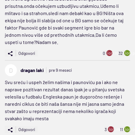
prisutna,onda očekujem uzbudljivu utakmicu.Uđemo li
mlitavo i sa strahom,sledi nam debakl kao u BG!Ništa ova
ekipa nije bolja ili slabija od one u BG samo se očekuje taj
faktor Paunović gde bi svaki segment igre bio bar na
jednom nivou više od prethodnih utakmica.Da li ćemo
uspeti u tome?Nadam se.
ion:minus
ion:p
Odgovori
0
32
D
dragan laki
pre 9 meseci
Svu sreću i uspeh želim našima i paunoviću pa i ako ne
naprave pozitivan rezultat danas ipak je u pitanju svetska
velesila u fudbalu Engleska paun je dugoročno rešenje i
naredni ciklus će biti naša šansa nije mi jasna samo jedna
stvar zašto u reprezentaciji nema nekoliko igrača koji
svakako imaju mesta
ion:minus
ion:p
Odgovori
3
11