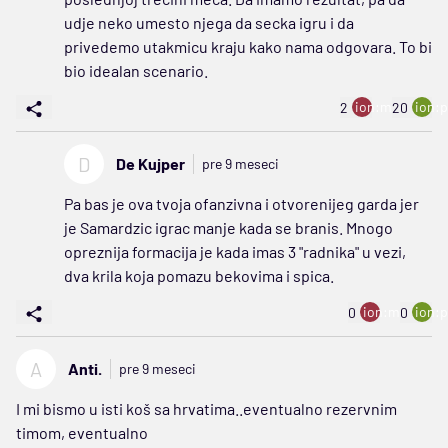
udje neko umesto njega da secka igru i da
privedemo utakmicu kraju kako nama odgovara. To bi
bio idealan scenario.
ion:minus
ion:p
2
20
D
De Kujper
pre 9 meseci
Pa bas je ova tvoja ofanzivna i otvorenijeg garda jer
je Samardzic igrac manje kada se branis. Mnogo
opreznija formacija je kada imas 3 "radnika" u vezi,
dva krila koja pomazu bekovima i spica.
ion:minus
ion:p
0
0
A
Anti.
pre 9 meseci
I mi bismo u isti koš sa hrvatima..eventualno rezervnim
timom, eventualno