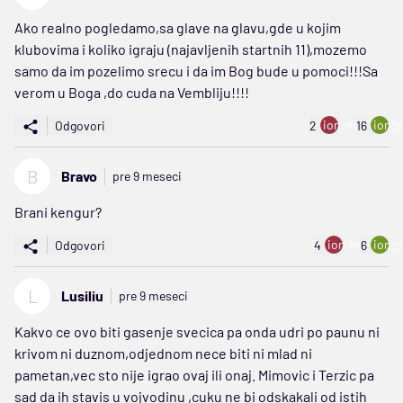
Ako realno pogledamo,sa glave na glavu,gde u kojim
klubovima i koliko igraju (najavljenih startnih 11),mozemo
samo da im pozelimo srecu i da im Bog bude u pomoci!!!Sa
verom u Boga ,do cuda na Vembliju!!!!
ion:minus
ion:p
Odgovori
2
16
B
Bravo
pre 9 meseci
Brani kengur?
ion:minus
ion:p
Odgovori
4
6
L
Lusiliu
pre 9 meseci
Kakvo ce ovo biti gasenje svecica pa onda udri po paunu ni
krivom ni duznom,odjednom nece biti ni mlad ni
pametan,vec sto nije igrao ovaj ili onaj. Mimovic i Terzic pa
sad da ih stavis u vojvodinu ,cuku ne bi odskakali od istih