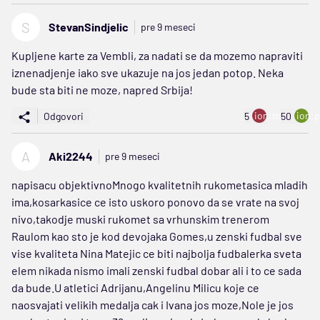
S
StevanSindjelic
pre 9 meseci
Kupljene karte za Vembli, za nadati se da mozemo napraviti
iznenadjenje iako sve ukazuje na jos jedan potop. Neka
bude sta biti ne moze, napred Srbija!
ion:minus
ion:p
Odgovori
5
50
A
Aki2244
pre 9 meseci
napisacu objektivnoMnogo kvalitetnih rukometasica mladih
ima,kosarkasice ce isto uskoro ponovo da se vrate na svoj
nivo,takodje muski rukomet sa vrhunskim trenerom
Raulom kao sto je kod devojaka Gomes,u zenski fudbal sve
vise kvaliteta Nina Matejic ce biti najbolja fudbalerka sveta
elem nikada nismo imali zenski fudbal dobar ali i to ce sada
da bude.U atletici Adrijanu,Angelinu Milicu koje ce
naosvajati velikih medalja cak i Ivana jos moze,Nole je jos