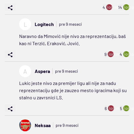
ion:minus
ion:p
4
14
L
Logitech
pre 9 meseci
Naravno da Mimović nije nivo za reprezentaciju, baš
kao ni Terzić, Eraković, Jović.
ion:minus
ion:p
9
4
A
Aspera
pre 9 meseci
Lukic jeste nivo za premijer ligu ali nije za nadu
reprezentaciju gde je zauzeo mesto igracima koji su
stalno u zavrsnici LS.
ion:minus
ion:p
6
5
Neksaa
pre 9 meseci