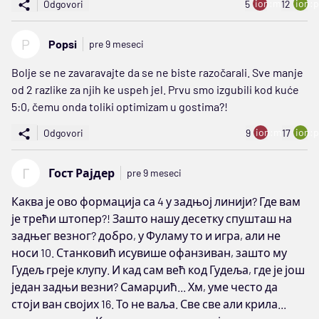
ion:minus
ion:p
Odgovori
5
12
P
Popsi
pre 9 meseci
Bolje se ne zavaravajte da se ne biste razočarali. Sve manje
od 2 razlike za njih ke uspeh jel. Prvu smo izgubili kod kuće
5:0, čemu onda toliki optimizam u gostima?!
ion:minus
ion:p
Odgovori
9
17
Г
Гост Рајдер
pre 9 meseci
Каква је ово формација са 4 у задњој линији? Где вам
је трећи штопер?! Зашто нашу десетку спушташ на
задњег везног? добро, у Фуламу то и игра, али не
носи 10. Станковић исувише офанзиван, зашто му
Гудељ греје клупу. И кад сам већ код Гудеља, где је још
један задњи везни? Самарџић... Хм, уме често да
стоји ван својих 16. То не ваља. Све све али крила...