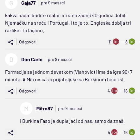
G
Gaja77
pre 9 meseci
kakva nada! budite realni, mi smo zadnji 40 godina dobili
Njemačku na sreću i Portugal. I to je to. Engleska dobija tri
razlike i to lagano.
ion:minus
ion:p
Odgovori
11
8
D
Don Carlo
pre 9 meseci
Formacija sa jednom devetkom (Vlahovic) i ima da igra 90+7
minuta. A Mitrovica za prijateljske sa Burkinom faso i sl.
ion:minus
ion:p
Odgovori
4
16
M
Mitro87
pre 9 meseci
i Burkina Faso je dupla jači od nas, samo da znaš.
ion:minus
ion:p
5
16