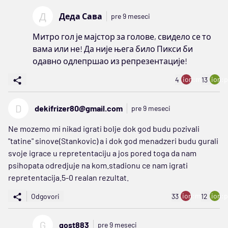
Д
Деда Сава
pre 9 meseci
Митро гол је мајстор за голове, свидело се то
вама или не! Да није њега било Пикси би
одавно одлепршао из репрезентације!
ion:minus
ion:p
4
13
D
dekifrizer80@gmail.com
pre 9 meseci
Ne mozemo mi nikad igrati bolje dok god budu pozivali
"tatine" sinove(Stankovic) a i dok god menadzeri budu gurali
svoje igrace u repretentaciju a jos pored toga da nam
psihopata odredjuje na kom.stadionu ce nam igrati
repretentacija.5-0 realan rezultat.
ion:minus
ion:p
Odgovori
33
12
G
gost883
pre 9 meseci