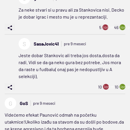
Za neke stvari si u pravu ali za Stankovica nisi. Decko
je dobar igrac i mesto mu je u reprezantaciji.
ion:minus
ion:p
5
46
S
SasaJovic41
pre 9 meseci
Jeste dobar Stankovic ali treba jos dosta,dosta da
radi. Vidi se da ga neko gura bez potrebe. Jos mora
da raste u fudbalu( onaj pas je nedopustljiv u A
selekciji).
ion:minus
ion:p
10
10
G
GoS
pre 9 meseci
Videćemo efekat Paunović odmah na početku
utakmice!Ukoliko izađu sa stavom da su došli po bodove,da
se krene agresivno i da ta borbena energija bude