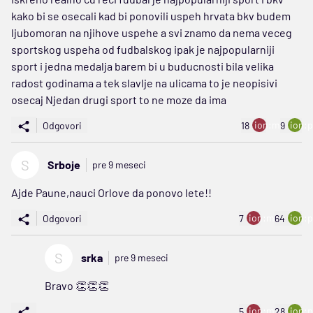
kako bi se osecali kad bi ponovili uspeh hrvata bkv budem
ljubomoran na njihove uspehe a svi znamo da nema veceg
sportskog uspeha od fudbalskog ipak je najpopularniji
sport i jedna medalja barem bi u buducnosti bila velika
radost godinama a tek slavlje na ulicama to je neopisivi
osecaj Njedan drugi sport to ne moze da ima
ion:minus
ion:p
Odgovori
18
9
S
Srboje
pre 9 meseci
Ajde Paune,nauci Orlove da ponovo lete!!
ion:minus
ion:p
Odgovori
7
64
S
srka
pre 9 meseci
Bravo 👏👏👏
ion:minus
ion:p
5
28