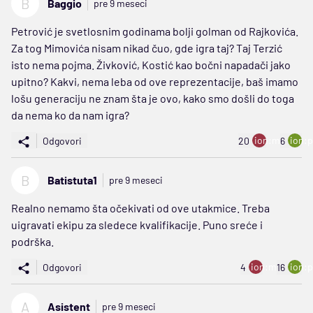
B
Baggio
pre 9 meseci
Petrović je svetlosnim godinama bolji golman od Rajkovića.
Za tog Mimovića nisam nikad čuo, gde igra taj? Taj Terzić
isto nema pojma. Živković, Kostić kao bočni napadači jako
upitno? Kakvi, nema leba od ove reprezentacije, baš imamo
lošu generaciju ne znam šta je ovo, kako smo došli do toga
da nema ko da nam igra?
ion:minus
ion:p
Odgovori
20
6
B
Batistuta1
pre 9 meseci
Realno nemamo šta očekivati od ove utakmice. Treba
uigravati ekipu za sledece kvalifikacije. Puno sreće i
podrška.
ion:minus
ion:p
Odgovori
4
16
A
Asistent
pre 9 meseci