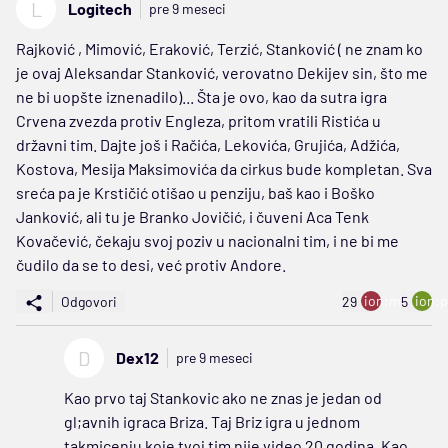
L
Logitech
pre 9 meseci
Rajković , Mimović, Eraković, Terzić, Stanković ( ne znam ko
je ovaj Aleksandar Stanković, verovatno Dekijev sin, što me
ne bi uopšte iznenadilo)... Šta je ovo, kao da sutra igra
Crvena zvezda protiv Engleza, pritom vratili Ristića u
državni tim. Dajte još i Račića, Lekovića, Grujića, Adžića,
Kostova, Mesija Maksimovića da cirkus bude kompletan. Sva
sreća pa je Krstičić otišao u penziju, baš kao i Boško
Janković, ali tu je Branko Jovičić, i čuveni Aca Tenk
Kovačević, čekaju svoj poziv u nacionalni tim, i ne bi me
čudilo da se to desi, već protiv Andore.
ion:minus
ion:p
Odgovori
29
5
D
Dex12
pre 9 meseci
Kao prvo taj Stankovic ako ne znas je jedan od
gl;avnih igraca Briza. Taj Briz igra u jednom
takmicenju koje tvoj tim nije video 20 godina. Kao