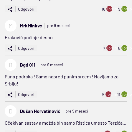
ion:minus
ion:p
Odgovori
16
9
M
MrkMlnkvc
pre 9 meseci
Eraković počinje desno
ion:minus
ion:p
Odgovori
7
5
B
Bgd 011
pre 9 meseci
Puna podrska ! Samo napred punim srcem ! Navijamo za
Srbiju!
ion:minus
ion:p
Odgovori
5
11
D
Dušan Horvatinović
pre 9 meseci
Očekivan sastav a možda bih samo Ristića umesto Terzića...