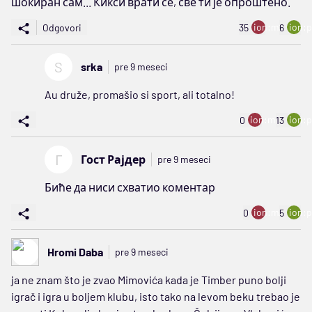
шокиран сам... Кикси врати се, све ти је опроштено.
ion:minus
ion:p
Odgovori
35
6
S
srka
pre 9 meseci
Au druže, promašio si sport, ali totalno!
ion:minus
ion:p
0
13
Г
Гост Рајдер
pre 9 meseci
Биће да ниси схватио коментар
ion:minus
ion:p
0
5
Hromi Daba
pre 9 meseci
ja ne znam što je zvao Mimovića kada je Timber puno bolji
igrač i igra u boljem klubu, isto tako na levom beku trebao je