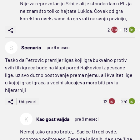
Nije za reprezntaciju Srbije ali je standardan u PL, ja
ne znam što toliko hejtate Lukica. Čovek odigra
korektno uvek, samo da ga vrati na svoju poziciju.
ion:minus
ion:p
2
13
S
Scenario
pre 9 meseci
Tesko da Petrovic premijerligas koji igra bukvalno protiv
svih tih igraca bude na klupi pored Rajkovica iz pescane
lige, uz svo duzno postovanje prema njemu, ali kvalitet lige
u kojoj igrac igraca u vecini slucajeva mora biti prvi u
hijerarhiji
ion:minus
ion:p
Odgovori
12
241
K
Kao gost valjda
pre 9 meseci
Nemoj tako grubo brate... Sad će ti reći ovde,
pogotovo poštovaoci Penalda i sličnih, da su te "lige