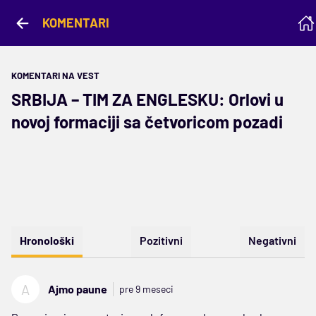
KOMENTARI
KOMENTARI NA VEST
SRBIJA – TIM ZA ENGLESKU: Orlovi u
novoj formaciji sa četvoricom pozadi
Hronološki
Pozitivni
Negativni
A
Ajmo paune
pre 9 meseci