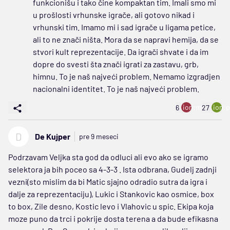
funkcionišu i tako čine kompaktan tim. Imali smo mi
u prošlosti vrhunske igrače, ali gotovo nikad i
vrhunski tim. Imamo mi i sad igrače u ligama petice,
ali to ne znači ništa. Mora da se napravi hemija, da se
stvori kult reprezentacije. Da igrači shvate i da im
dopre do svesti šta znači igrati za zastavu, grb,
himnu. To je naš najveći problem. Nemamo izgradjen
nacionalni identitet. To je naš najveći problem.
ion:minus
ion:p
6
27
D
De Kujper
pre 9 meseci
Podrzavam Veljka sta god da odluci ali evo ako se igramo
selektora ja bih poceo sa 4-3-3 . Ista odbrana, Gudelj zadnji
vezni(sto mislim da bi Matic sjajno odradio sutra da igra i
dalje za reprezentaciju), Lukic i Stankovic kao osmice, box
to box, Zile desno, Kostic levo i Vlahovic u spic. Ekipa koja
moze puno da trci i pokrije dosta terena a da bude efikasna