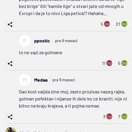
bez brige" iliti "kamile lige" u stvari jače od mnogih u
Evropi i da je to nivo Liga petica!? Hahaha...
ion:minus
ion:p
5
27
P
ppostic
pre 9 meseci
to ne vazi za golmane
ion:minus
ion:p
11
5
M
Medaa
pre 9 meseci
Gao kost valjda sine moj, zasto prozivas naseg rajka,
golman pefektan i nijanse ih dele ko ce braniti, nije ni
bitno na kraju krajeva, a ti pojma nemas
ion:minus
ion:p
3
7