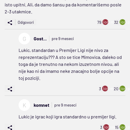
isto upitni. Ali, da damo šansu pa da komentarišemo posle
2-3 utakmice.
ion:minus
ion:p
Odgovori
79
32
G
Gost...
pre 9 meseci
Lukic, standardan u Premijer Ligi nije nivo za
reprezentaciju??? A sto se tice Mimovica, daleko od
toga da je trenutno na nekom izuzetnom nivou, ali
nije kao ni da imamo neke znacajno bolje opcije na
toj poziciji.
ion:minus
ion:p
3
20
K
komnet
pre 9 meseci
Lukic je igrac koji igra standardno u premijer ligi.
ion:minus
ion:p
3
15