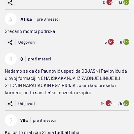
ion:minus
ion:p
0
13
A
Atika
pre 9 meseci
Srecano momci podrska
ion:minus
ion:p
Odgovori
5
6
8
8
pre 9 meseci
Nadamo se da će Paunović uspeti da OBJASNI Pavloviću da
u ovoj formaciji NEMA ISKAKANJA IZ ZADNJE LINIJE ILI
SLIČNIH NAPADAČKIH EGZIBICIJA , osim kod prekida i
kornera. on to sam teško moze da ukapira
ion:minus
ion:p
Odgovori
15
25
7
79s
pre 9 meseci
Ko jos to prati cuj Srbija fudbal haha