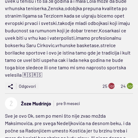
uvek u tenisu i to sa 38 godina a i mala Lola moze da bude
vrhunska teniserka.Zenska.odobjka prepuna kvaliteta po
stranim ligama sa Terzicem kada se uigraju bicemo opet
evropski prvaci i svetski,takodje mladi odbojkasi koji imaju
buducnost sa rumunom koji je dobar trener.Kosarkasi ce
uvek biti u vrhu kao i vaterpolisti,imamo profesionalnu
bokserku Saru Cirkovic,vrhunske basketase,strelce
borilacke sportove i ovo je istina tamo gde je tradicija i kult
tamo ce uvel biti uspeha cak i lada neka godina ne bude
toga bice sledece ili one tamo mi smo naprosto sportska
velesila 🇷🇸🇷🇸
ion:minus
ion:p
Odgovori
25
24
Ž
Žoze Mudrinjo
pre 9 meseci
Sve je ovo Ok, sem po meni što nije zvao možda
Maksimovića, pre svega Nedeljkovića na desnom beku, i da
počne sa Radonjićem umesto Kostića jer tu brzinu treba i
mora da koristi bez obzira na ludu glavu. Ili njega desno a