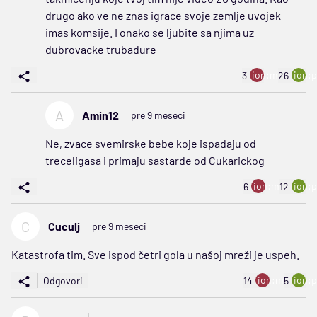
drugo ako ve ne znas igrace svoje zemlje uvojek
imas komsije. I onako se ljubite sa njima uz
dubrovacke trubadure
ion:minus
ion:p
3
26
A
Amin12
pre 9 meseci
Ne, zvace svemirske bebe koje ispadaju od
treceligasa i primaju sastarde od Cukarickog
ion:minus
ion:p
6
12
C
Cuculj
pre 9 meseci
Katastrofa tim. Sve ispod četri gola u našoj mreži je uspeh.
ion:minus
ion:p
Odgovori
14
5