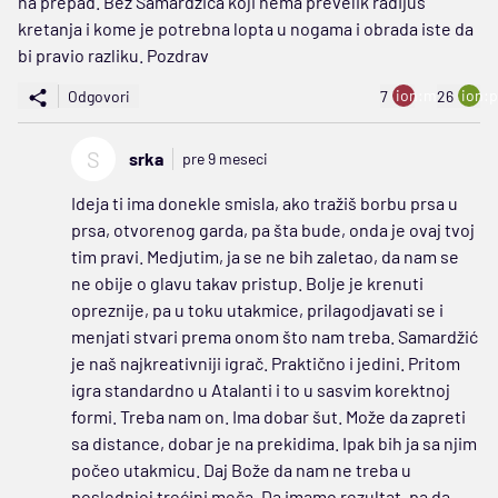
na prepad. Bez Samardzica koji nema prevelik radijus
kretanja i kome je potrebna lopta u nogama i obrada iste da
bi pravio razliku. Pozdrav
ion:minus
ion:p
Odgovori
7
26
S
srka
pre 9 meseci
Ideja ti ima donekle smisla, ako tražiš borbu prsa u
prsa, otvorenog garda, pa šta bude, onda je ovaj tvoj
tim pravi. Medjutim, ja se ne bih zaletao, da nam se
ne obije o glavu takav pristup. Bolje je krenuti
opreznije, pa u toku utakmice, prilagodjavati se i
menjati stvari prema onom što nam treba. Samardžić
je naš najkreativniji igrač. Praktično i jedini. Pritom
igra standardno u Atalanti i to u sasvim korektnoj
formi. Treba nam on. Ima dobar šut. Može da zapreti
sa distance, dobar je na prekidima. Ipak bih ja sa njim
počeo utakmicu. Daj Bože da nam ne treba u
poslednjoj trećini meča. Da imamo rezultat, pa da