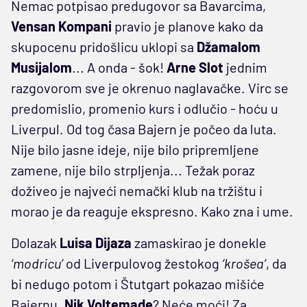
Nemac potpisao predugovor sa Bavarcima,
Vensan Kompani
pravio je planove kako da
skupocenu pridošlicu uklopi sa
Džamalom
Musijalom
... A onda - šok!
Arne Slot
jednim
razgovorom sve je okrenuo naglavačke. Virc se
predomislio, promenio kurs i odlučio - hoću u
Liverpul. Od tog časa Bajern je počeo da luta.
Nije bilo jasne ideje, nije bilo pripremljene
zamene, nije bilo strpljenja... Težak poraz
doživeo je najveći nemački klub na tržištu i
morao je da reaguje ekspresno. Kako zna i ume.
Dolazak
Luisa Dijaza
zamaskirao je donekle
‘modricu’
od Liverpulovog žestokog
‘krošea’
, da
bi nedugo potom i Štutgart pokazao mišiće
Bajernu.
Nik Voltemade
? Neće moći! Za