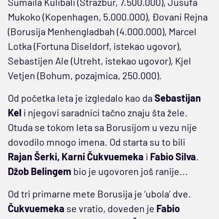
Sumaila Kulibali (Strazbur, 7.500.000), Jusufa
Mukoko (Kopenhagen, 5.000.000), Đovani Rejna
(Borusija Menhengladbah (4.000.000), Marcel
Lotka (Fortuna Diseldorf, istekao ugovor),
Sebastijen Ale (Utreht, istekao ugovor), Kjel
Vetjen (Bohum, pozajmica, 250.000).
Od početka leta je izgledalo kao da
Sebastijan
Kel
i njegovi saradnici tačno znaju šta žele.
Otuda se tokom leta sa Borusijom u vezu nije
dovodilo mnogo imena. Od starta su to bili
Rajan Šerki, Karni Čukvuemeka
i
Fabio Silva
.
Džob Belingem
bio je ugovoren još ranije...
Od tri primarne mete Borusija je ‘ubola’ dve.
Čukvuemeka
se vratio, doveden je
Fabio