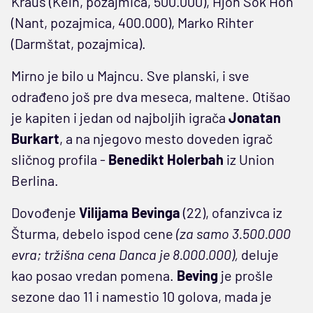
Kraus (Keln, pozajmica, 500.000), Hjon Sok Hon
(Nant, pozajmica, 400.000), Marko Rihter
(Darmštat, pozajmica).
Mirno je bilo u Majncu. Sve planski, i sve
odrađeno još pre dva meseca, maltene. Otišao
je kapiten i jedan od najboljih igrača
Jonatan
Burkart
, a na njegovo mesto doveden igrač
sličnog profila -
Benedikt Holerbah
iz Union
Berlina.
Dovođenje
Vilijama Bevinga
(22), ofanzivca iz
Šturma, debelo ispod cene
(za samo 3.500.000
evra; tržišna cena Danca je 8.000.000),
deluje
kao posao vredan pomena.
Beving
je prošle
sezone dao 11 i namestio 10 golova, mada je