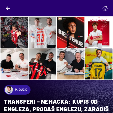
P. DUČIĆ
TRANSFERI – NEMAČKA: KUPIŠ OD
ENGLEZA, PRODAŠ ENGLEZU, ZARADIŠ