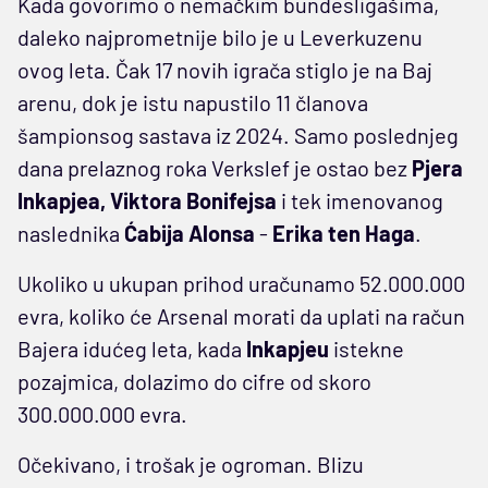
Kada govorimo o nemačkim bundesligašima,
daleko najprometnije bilo je u Leverkuzenu
ovog leta. Čak 17 novih igrača stiglo je na Baj
arenu, dok je istu napustilo 11 članova
šampionsog sastava iz 2024. Samo poslednjeg
dana prelaznog roka Verkslef je ostao bez
Pjera
Inkapjea, Viktora Bonifejsa
i tek imenovanog
naslednika
Ćabija Alonsa
-
Erika ten Haga
.
Ukoliko u ukupan prihod uračunamo 52.000.000
evra, koliko će Arsenal morati da uplati na račun
Bajera idućeg leta, kada
Inkapjeu
istekne
pozajmica, dolazimo do cifre od skoro
300.000.000 evra.
Očekivano, i trošak je ogroman. Blizu