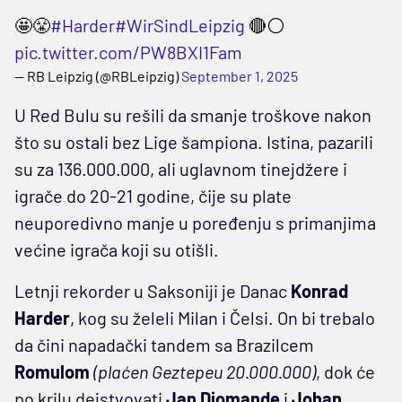
🤩😤
#Harder
#WirSindLeipzig
🔴⚪️
pic.twitter.com/PW8BXI1Fam
— RB Leipzig (@RBLeipzig)
September 1, 2025
U Red Bulu su rešili da smanje troškove nakon
što su ostali bez Lige šampiona. Istina, pazarili
su za 136.000.000, ali uglavnom tinejdžere i
igrače do 20-21 godine, čije su plate
neuporedivno manje u poređenju s primanjima
većine igrača koji su otišli.
Letnji rekorder u Saksoniji je Danac
Konrad
Harder
, kog su želeli Milan i Čelsi. On bi trebalo
da čini napadački tandem sa Brazilcem
Romulom
(plaćen Geztepeu 20.000.000)
, dok će
po krilu dejstvovati
Jan Diomande
i
Johan