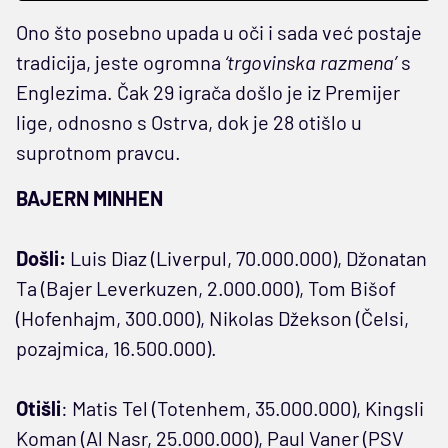
Ono što posebno upada u oči i sada već postaje
tradicija, jeste ogromna
‘trgovinska razmena’
s
Englezima. Čak 29 igrača došlo je iz Premijer
lige, odnosno s Ostrva, dok je 28 otišlo u
suprotnom pravcu.
BAJERN MINHEN
Došli:
Luis Diaz (Liverpul, 70.000.000), Džonatan
Ta (Bajer Leverkuzen, 2.000.000), Tom Bišof
(Hofenhajm, 300.000), Nikolas Džekson (Čelsi,
pozajmica, 16.500.000).
Otišli
: Matis Tel (Totenhem, 35.000.000), Kingsli
Koman (Al Nasr, 25.000.000), Paul Vaner (PSV