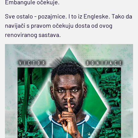
Embangule očekuje.
Sve ostalo - pozajmice. I to iz Engleske. Tako da
navijači s pravom očekuju dosta od ovog
renoviranog sastava.