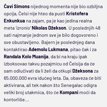
Ćavi Simons
nijednog momenta nije bio ozbiljna
opcija, Čelsi nije hteo da pusti
Kristofera
Enkunkua
na zajam, pa je kao jedina realna
meta
‘izronio’
Nikolas Džekson
. U poslednjih 48
sati najmanje jednom sve je bilo dogovoreno i
sve obustavljeno. Bajern je poslednjeg dana
kontaktirao
Ademolu Lukmana
, pitao čak i za
Randala Kolo Muanija
, da bi na kraju ipak
izboksovao takvu pozajmicu od Čelsija da će
sam odlučivati da li želi da otkupi
Džeksona
za
65.000.000 evra idućeg leta. Da, obaveza će biti
aktivirana, ali tek nakon što Senegalac odigra
veliki broj utakmica, što će
Kompani
moći da
kontorliše...