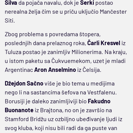
Silva
da pojača navalu, dok je
Šerki
postao
nerealna želja čim se u priču uključio Mančester
Siti.
Zbog problema s povredama štopera,
poslednjih dana prelaznog roka,
Čarli Kresvel
iz
Tuluza postao je zanimljiv Milionerima. Na kraju,
u istom paketu sa Čukvuemekom, uzet je mladi
Argentinac
Aron Anselmino
iz Čelsija.
Džejdon Sačno
više je bio tema u medijima
nego li na sastancima šefova na Vestfalenu.
Borusiji je daleko zanimljiviji bio
Fakudno
Buonanote
iz Brajtona, no on je završio na
Stamford Bridžu uz ozbiljno ubeđivanje ljudi iz
svog kluba, koji nisu bili radi da ga puste van