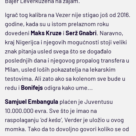
Bajer Leverkuzena na zajam.
Igrač tog kalibra na Vezer nije stigao još od 2016.
godine, kada su u istom prelaznom roku
dovedeni
Maks Kruze
i
Serž Gnabri
. Naravno,
kraj Nigerijca i njegovih mogućnosti stoji veliki
znak pitanja usled svega što se događalo
poslednjih dana i njegovog propalog transfera u
Milan, usled loših pokazatelja na lekarskim
testovima. Ali zato ako sa kolenom sve bude u
redu i
Bonifejs
odigra kako ume...
Samjuel Embangula
plaćen je Juventusu
10.000.000 evra. Sve što je imao na
raspolaganju
‘od keša’,
Verder je uložio u ovog
momka. Tako da to dovoljno govori koliko se od