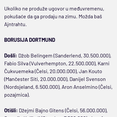
Ukoliko ne produže ugovor u međuvremenu,
pokušaće da ga prodaju na zimu. Možda baš
Ajntrahtu.
BORUSIJA DORTMUND
Došli:
Džob Belingem (Sanderlend, 30.500.000),
Fabio Silva (Vulverhempton, 22.500.000), Karni
Čukvuemeka (Čelsi, 20.000.000), Jan Kouto
(Mančester Siti, 20.000.000), Danijel Svenson
(Nordsjeland, 6.500.000), Aron Anselmino (Čelsi,
pozajmica).
Otišli:
Džejmi Bajno Gitens (Čelsi, 56.000.000),