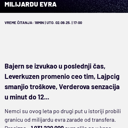
MILIJARDU EVRA
VREME ČITANJA: 18MIN | UTO. 02.09.25. | 17:00
Bajern se izvukao u poslednji čas,
Leverkuzen promenio ceo tim, Lajpcig
smanjio troškove, Verderova senzacija
u minut do 12...
Nemci su ovog leta po drugi put u istoriji probili
granicu od milijardu evra zarade od transfera.
Precizno -
1.031.220.000
evra slilo se u kase