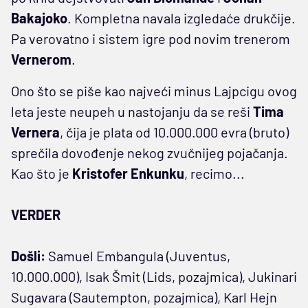
Bakajoko
. Kompletna navala izgledaće drukčije.
Pa verovatno i sistem igre pod novim trenerom
Vernerom
.
Ono što se piše kao najveći minus Lajpcigu ovog
leta jeste neupeh u nastojanju da se reši
Tima
Vernera
, čija je plata od 10.000.000 evra (bruto)
sprečila dovođenje nekog zvučnijeg pojačanja.
Kao što je
Kristofer Enkunku
, recimo...
VERDER
Došli:
Samuel Embangula (Juventus,
10.000.000), Isak Šmit (Lids, pozajmica), Jukinari
Sugavara (Sautempton, pozajmica), Karl Hejn