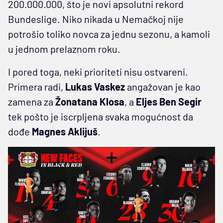
200.000.000, što je novi apsolutni rekord
Bundeslige. Niko nikada u Nemačkoj nije
potrošio toliko novca za jednu sezonu, a kamoli
u jednom prelaznom roku.
I pored toga, neki prioriteti nisu ostvareni.
Primera radi,
Lukas Vaskez
angažovan je kao
zamena za
Žonatana Klosa
, a
Eljes Ben Segir
tek pošto je iscrpljena svaka mogućnost da
dođe
Magnes Aklijuš
.