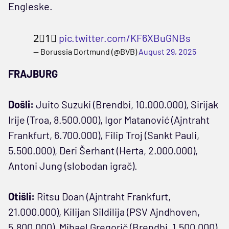
Engleske.
2⃣1⃣
pic.twitter.com/KF6XBuGNBs
— Borussia Dortmund (@BVB)
August 29, 2025
FRAJBURG
Došli:
Juito Suzuki (Brendbi, 10.000.000), Sirijak
Irije (Troa, 8.500.000), Igor Matanović (Ajntraht
Frankfurt, 6.700.000), Filip Troj (Sankt Pauli,
5.500.000), Deri Šerhant (Herta, 2.000.000),
Antoni Jung (slobodan igrač).
Otišli:
Ritsu Doan (Ajntraht Frankfurt,
21.000.000), Kilijan Sildilija (PSV Ajndhoven,
5.800.000), Mihael Gregorič (Brendbi, 1.500.000),