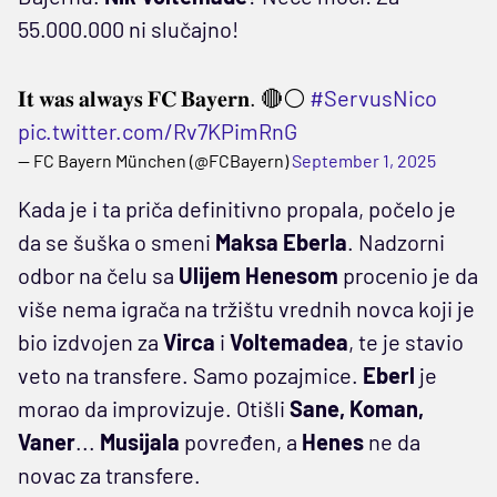
55.000.000 ni slučajno!
𝐈𝐭 𝐰𝐚𝐬 𝐚𝐥𝐰𝐚𝐲𝐬 𝐅𝐂 𝐁𝐚𝐲𝐞𝐫𝐧. 🔴⚪
#ServusNico
pic.twitter.com/Rv7KPimRnG
— FC Bayern München (@FCBayern)
September 1, 2025
Kada je i ta priča definitivno propala, počelo je
da se šuška o smeni
Maksa Eberla
. Nadzorni
odbor na čelu sa
Ulijem Henesom
procenio je da
više nema igrača na tržištu vrednih novca koji je
bio izdvojen za
Virca
i
Voltemadea
, te je stavio
veto na transfere. Samo pozajmice.
Eberl
je
morao da improvizuje. Otišli
Sane, Koman,
Vaner
...
Musijala
povređen, a
Henes
ne da
novac za transfere.