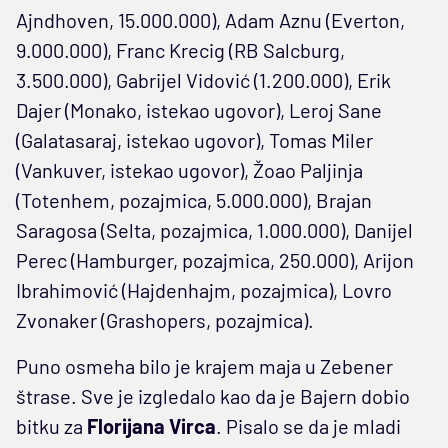
Ajndhoven, 15.000.000), Adam Aznu (Everton,
9.000.000), Franc Krecig (RB Salcburg,
3.500.000), Gabrijel Vidović (1.200.000), Erik
Dajer (Monako, istekao ugovor), Leroj Sane
(Galatasaraj, istekao ugovor), Tomas Miler
(Vankuver, istekao ugovor), Žoao Paljinja
(Totenhem, pozajmica, 5.000.000), Brajan
Saragosa (Selta, pozajmica, 1.000.000), Danijel
Perec (Hamburger, pozajmica, 250.000), Arijon
Ibrahimović (Hajdenhajm, pozajmica), Lovro
Zvonaker (Grashopers, pozajmica).
Puno osmeha bilo je krajem maja u Zebener
štrase. Sve je izgledalo kao da je Bajern dobio
bitku za
Florijana Virca
. Pisalo se da je mladi