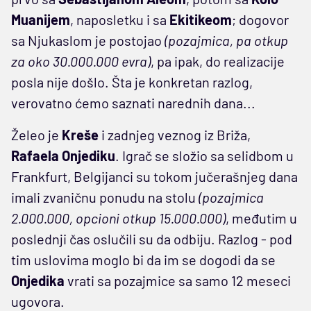
Muanijem
, naposletku i sa
Ekitikeom
; dogovor
sa Njukaslom je postojao
(pozajmica, pa otkup
za oko 30.000.000 evra)
, pa ipak, do realizacije
posla nije došlo. Šta je konkretan razlog,
verovatno ćemo saznati narednih dana...
Želeo je
Kreše
i zadnjeg veznog iz Briža,
Rafaela Onjediku
. Igrač se složio sa selidbom u
Frankfurt, Belgijanci su tokom jučerašnjeg dana
imali zvaničnu ponudu na stolu
(pozajmica
2.000.000, opcioni otkup 15.000.000)
, međutim u
poslednji čas oslučili su da odbiju. Razlog - pod
tim uslovima moglo bi da im se dogodi da se
Onjedika
vrati sa pozajmice sa samo 12 meseci
ugovora.