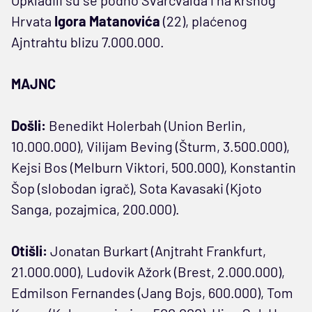
Opkladili su se podno Švarcvalda i na kršnog
Hrvata
Igora Matanovića
(22), plaćenog
Ajntrahtu blizu 7.000.000.
MAJNC
Došli:
Benedikt Holerbah (Union Berlin,
10.000.000), Vilijam Beving (Šturm, 3.500.000),
Kejsi Bos (Melburn Viktori, 500.000), Konstantin
Šop (slobodan igrač), Sota Kavasaki (Kjoto
Sanga, pozajmica, 200.000).
Otišli:
Jonatan Burkart (Anjtraht Frankfurt,
21.000.000), Ludovik Ažork (Brest, 2.000.000),
Edmilson Fernandes (Jang Bojs, 600.000), Tom