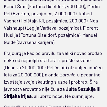
Kenet Šmit (Fortuna Diseldorf, 400.000), Merlin
Rel (Everton, pozajmica, 2.000.000), Robert
Vagner (Holštajn Kil, pozajmica, 200.000), Noa
Vajshaupt (Legija Varšava, pozajmica), Florent
Muslija (Fortuna Diseldorf, pozajmica), Manuel
Gulde (završena karijera).
Frajburg je kao po pravilu za veliki novac prodao
neke od najboljih startera iz prošle sezone
(Doan za 21.000.000; Rel će biti otkupljen idućeg
leta za 20.000.000), a onda
‘zaronio’
u pedantne
izveštaje svoje skauting službe i probrao. Šira
javnost verovatno nije čula za
Juita Suzukija
ili
Sirijaka Irijea
, ali ubrzo hoće. Ne sumnjajte.