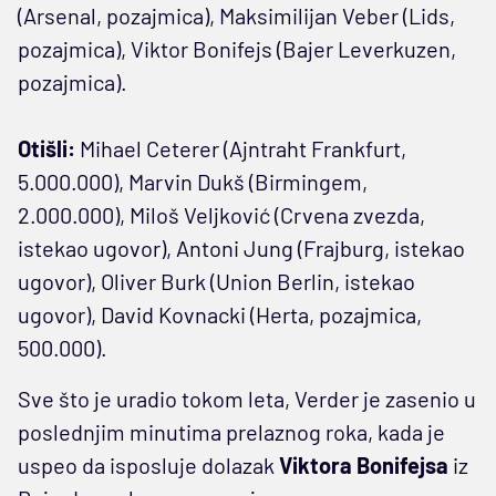
(Arsenal, pozajmica), Maksimilijan Veber (Lids,
pozajmica), Viktor Bonifejs (Bajer Leverkuzen,
pozajmica).
Otišli:
Mihael Ceterer (Ajntraht Frankfurt,
5.000.000), Marvin Dukš (Birmingem,
2.000.000), Miloš Veljković (Crvena zvezda,
istekao ugovor), Antoni Jung (Frajburg, istekao
ugovor), Oliver Burk (Union Berlin, istekao
ugovor), David Kovnacki (Herta, pozajmica,
500.000).
Sve što je uradio tokom leta, Verder je zasenio u
poslednjim minutima prelaznog roka, kada je
uspeo da isposluje dolazak
Viktora Bonifejsa
iz