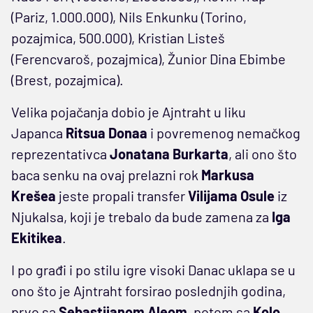
(Pariz, 1.000.000), Nils Enkunku (Torino,
pozajmica, 500.000), Kristian Listeš
(Ferencvaroš, pozajmica), Žunior Dina Ebimbe
(Brest, pozajmica).
Velika pojačanja dobio je Ajntraht u liku
Japanca
Ritsua Donaa
i povremenog nemačkog
reprezentativca
Jonatana Burkarta
, ali ono što
baca senku na ovaj prelazni rok
Markusa
Krešea
jeste propali transfer
Vilijama Osule
iz
Njukalsa, koji je trebalo da bude zamena za
Iga
Ekitikea
.
I po građi i po stilu igre visoki Danac uklapa se u
ono što je Ajntraht forsirao poslednjih godina,
prvo sa
Sebastijanom Aleom
, potom sa
Kolo