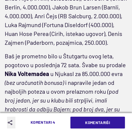
Berlin, 4.000.000), Jakob Brun Larsen (Barnli,
4.000.000), Anri Čejs (RB Salcburg, 2.000.000),
Luka Rajmund (Fortuna Diseldorf (400.000),
Huan Hose Perea (Cirih, istekao ugovor), Denis
Zajmen (Paderborn, pozajmica, 250.000).
Baš je prometno bilo u Štutgartu ovog leta,
pogotovo u poslednja 72 sata. Švabe su prodale
Nika Voltemadea
u Njukasl za 85.000.000 evra
(bez uračunatih bonusa)
i napravile jedan od
najboljih poteza u ovom prelaznom roku
(pod
broj jedan, jer su u klubu bili strpljivi, imali
hrabrosti da odbiju Bajern; pod broj dva, jer su
visokog napadača pre samo godinu dana doveli
KOMENTARI 4
KOMENTARIŠI
za džabe)
, da bi onda poslednjeg dana