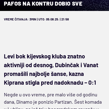
PAFOS NA KONTRU DOBIO SVE
VREME ČITANJA: 3MIN | UTO. 05.08.25. | 21:58
Levi bok kijevskog kluba znatno
aktivniji od desnog, Dubinčak i Vanat
promašili najbolje šanse, kazna
Kiprana stigla pred nadoknadu – 0:1
Negde u ovo vreme, pre malo više od godinu
dana, Dinamo je ponizio Partizan. Šest komada
u Lublinu, pa još tri u beogradskom revanšu u