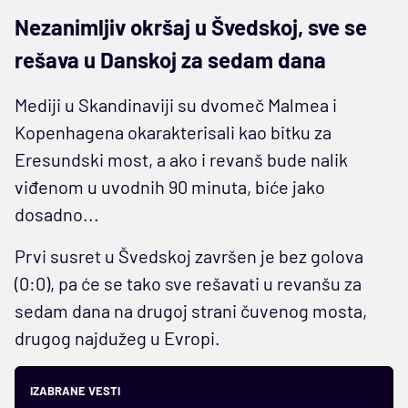
Nezanimljiv okršaj u Švedskoj, sve se
rešava u Danskoj za sedam dana
Mediji u Skandinaviji su dvomeč Malmea i
Kopenhagena okarakterisali kao bitku za
Eresundski most, a ako i revanš bude nalik
viđenom u uvodnih 90 minuta, biće jako
dosadno...
Prvi susret u Švedskoj završen je bez golova
(0:0), pa će se tako sve rešavati u revanšu za
sedam dana na drugoj strani čuvenog mosta,
drugog najdužeg u Evropi.
IZABRANE VESTI