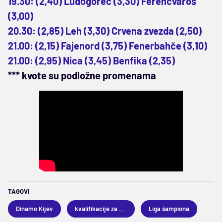
19.30: (2,40) Ludogorec (3,30) Ferencvaroš
(3,00)
20.30: (2,85) Leh (3,30) Crvena zvezda (2,50)
21.00: (2,15) Fajenord (3,75) Fenerbahče (3,10)
21.00: (2,95) Nica (3,45) Benfika (2,35)
*** kvote su podložne promenama
TAGOVI
Dinamo Kijev
kvalifikacije za Ligu šampiona
Liga šampiona