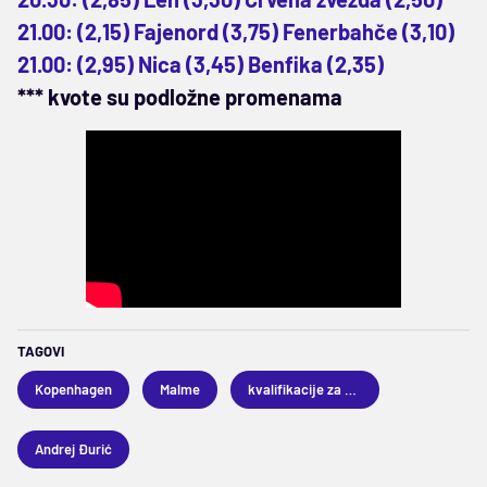
21.00: (2,15) Fajenord (3,75) Fenerbahče (3,10)
21.00: (2,95) Nica (3,45) Benfika (2,35)
*** kvote su podložne promenama
TAGOVI
Kopenhagen
Malme
kvalifikacije za Ligu šampiona
Andrej Đurić