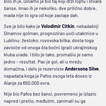
Bilo ih je, Dinamo je bio taj koji drži loptu i stvara
šanse. Imao ih je nekoliko, dve prilično dobre,
mada nije to igra od koje zastaje dah.
Sve je bilo kako je
Volodimir Citkin
, nekadašnji
Dinamov golman, prognozirao uoči utakmice u
Lublinu: žestoko, rovovska bitka, dosta toga
zavisiće od onoga šta bočni igrači ukrajinskog
kluba urade. I bilo je tako, promašio je samo
jedno – rezultat. Pao je gol, ali u mrežu
domaćina, i delo je rezerviste
Andersona Silve
,
napadača koga je Pafos ovoga leta doveo iz
Alanje za 650.000 evra.
Nije bio Pafos bez šansi, povremeno je izlazio
napred i pretio, međutim, zanimali su ga