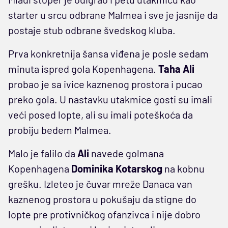
starter u srcu odbrane Malmea i sve je jasnije da
postaje stub odbrane švedskog kluba.
Prva konkretnija šansa viđena je posle sedam
minuta ispred gola Kopenhagena.
Taha Ali
probao je sa ivice kaznenog prostora i pucao
preko gola. U nastavku utakmice gosti su imali
veći posed lopte, ali su imali poteškoća da
probiju bedem Malmea.
Malo je falilo da
Ali
navede golmana
Kopenhagena
Dominika Kotarskog
na kobnu
grešku. Izleteo je čuvar mreže Danaca van
kaznenog prostora u pokušaju da stigne do
lopte pre protivničkog ofanzivca i nije dobro