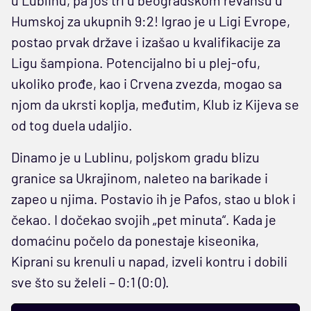
Humskoj za ukupnih 9:2! Igrao je u Ligi Evrope,
postao prvak države i izašao u kvalifikacije za
Ligu šampiona. Potencijalno bi u plej-ofu,
ukoliko prođe, kao i Crvena zvezda, mogao sa
njom da ukrsti koplja, međutim, Klub iz Kijeva se
od tog duela udaljio.
Dinamo je u Lublinu, poljskom gradu blizu
granice sa Ukrajinom, naleteo na barikade i
zapeo u njima. Postavio ih je Pafos, stao u blok i
čekao. I dočekao svojih „pet minuta“. Kada je
domaćinu počelo da ponestaje kiseonika,
Kiprani su krenuli u napad, izveli kontru i dobili
sve što su želeli – 0:1 (0:0).