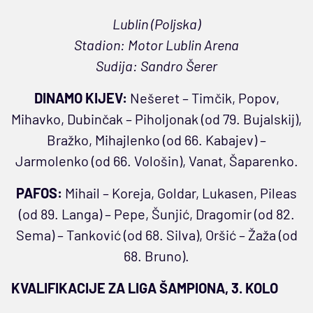
Lublin (Poljska)
Stadion: Motor Lublin Arena
Sudija: Sandro Šerer
DINAMO KIJEV:
Nešeret – Timčik, Popov,
Mihavko, Dubinčak – Piholjonak (od 79. Bujalskij),
Bražko, Mihajlenko (od 66. Kabajev) –
Jarmolenko (od 66. Vološin), Vanat, Šaparenko.
PAFOS:
Mihail – Koreja, Goldar, Lukasen, Pileas
(od 89. Langa) – Pepe, Šunjić, Dragomir (od 82.
Sema) – Tanković (od 68. Silva), Oršić – Žaža (od
68. Bruno).
KVALIFIKACIJE ZA LIGA ŠAMPIONA, 3. KOLO