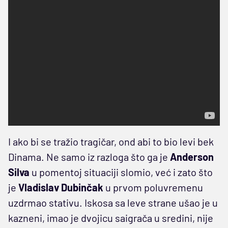
I ako bi se tražio tragičar, ond abi to bio levi bek
Dinama. Ne samo iz razloga što ga je
Anderson
Silva
u pomentoj situaciji slomio, već i zato što
je
Vladislav Dubinčak
u prvom poluvremenu
uzdrmao stativu. Iskosa sa leve strane ušao je u
kazneni, imao je dvojicu saigrača u sredini, nije