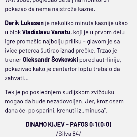
pokazao da nema najstrože kazne.
Derik Lukasen
je nekoliko minuta kasnije ušao
u blok
Vladislavu Vanatu
, koji je u prvom delu
igre promašio najbolju priliku – glavom je sa
ivice peterca šutirao iznad prečke. Trzao je
trener
Oleksandr Šovkovski
pored aut-linije,
pokazivao kako je centarfor loptu trebalo da
zahvati…
Tek je po poslednjem sudijskom zvižduku
mogao da bude nezadovoljan. Jer, kroz osam
dana će, po sparini, krenuti iz „minusa“.
DINAMO KIJEV – PAFOS 0:1 (0:0)
/Silva 84/