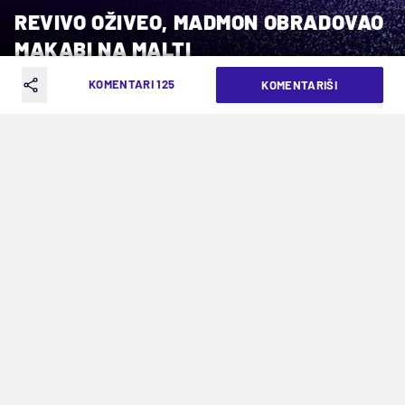
REVIVO OŽIVEO, MADMON OBRADOVAO
MAKABI NA MALTI
KOMENTARI 125
KOMENTARIŠI
VREME ČITANJA: 3MIN | UTO. 05.08.25. | 21:58
Lazetićev tim slavio protiv Hamruna –
2:1
Posle ispadanja iz kvalifikacija za Ligu šampiona
nije baš vesela atmosfera u taboru Makabija iz
Tel Aviva, a večeras je prvak Izraela plesao na
žici iznad još jednog razočaranja, ali se izvukao u