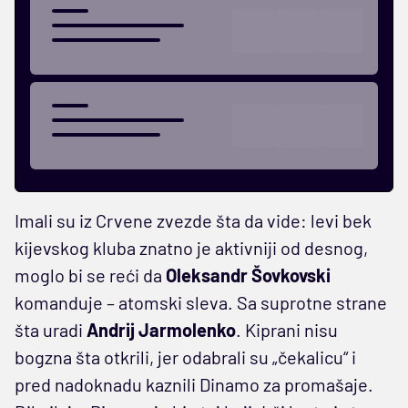
Imali su iz Crvene zvezde šta da vide: levi bek
kijevskog kluba znatno je aktivniji od desnog,
moglo bi se reći da
Oleksandr Šovkovski
komanduje – atomski sleva. Sa suprotne strane
šta uradi
Andrij Jarmolenko
. Kiprani nisu
bogzna šta otkrili, jer odabrali su „čekalicu“ i
pred nadoknadu kaznili Dinamo za promašaje.