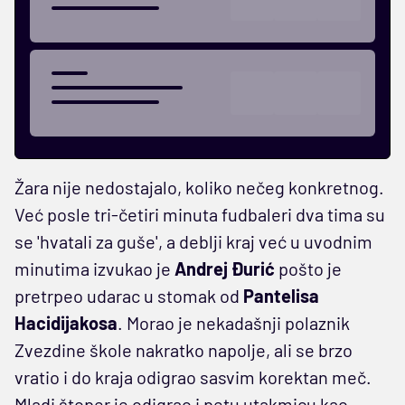
Žara nije nedostajalo, koliko nečeg konkretnog.
Već posle tri-četiri minuta fudbaleri dva tima su
se 'hvatali za guše', a deblji kraj već u uvodnim
minutima izvukao je
Andrej Đurić
pošto je
pretrpeo udarac u stomak od
Pantelisa
Hacidijakosa
. Morao je nekadašnji polaznik
Zvezdine škole nakratko napolje, ali se brzo
vratio i do kraja odigrao sasvim korektan meč.
Mladi štoper je odigrao i petu utakmicu kao