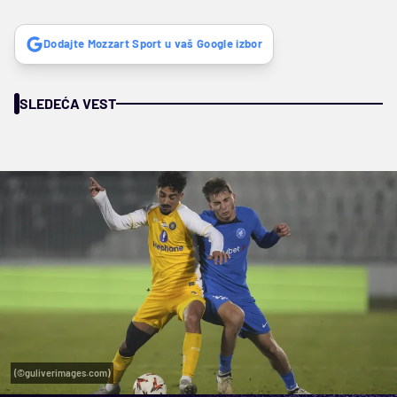
Dodajte Mozzart Sport u vaš Google izbor
SLEDEĆA VEST
(©guliverimages.com)