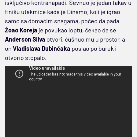
isključivo kontranapadi. Sevnuo je jedan takav u
finišu utakmice kada je Dinamo, koji je igrao
samo sa domaćim snagama, počeo da pada.
Žoao Koreja
je povukao loptu, čekao da se
Anderson Silva
otvori, ćušnuo mu u prostor, a
on
Vladislava Dubinčaka
poslao po burek i
otvorio stopalo.