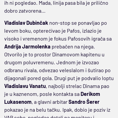
ih ni pogledao. Mada, linija pasa bila je prilično
dobro zatvorena…
Vladislav Dubinčak
non-stop se ponavljao po
levom boku, opterećivao je Pafos, izlazio je
visoko i vremenom je fokus Pafosovih igrača sa
Andrija Jarmolenka
prebačen na njega.
Otvorilo je to prostor Dinamovom kapitenu u
drugom poluvremenu. Jednom je izvozao
odbranu rivala, odvezao veleslalom i šutirao po
dijagonali pored gola. Drugi put je podvalio loptu
Vladislavu Vanatu
, najbolji strelac Dinama pao
je u kaznenom, posle kontakta sa
Derikom
Lukasenom
, a glavni arbitar
Sandro Šerer
pokazao je na belu tačku. Ipak, dobio je poziv iz
VAR sobe, pogledao detalj na monitoru i