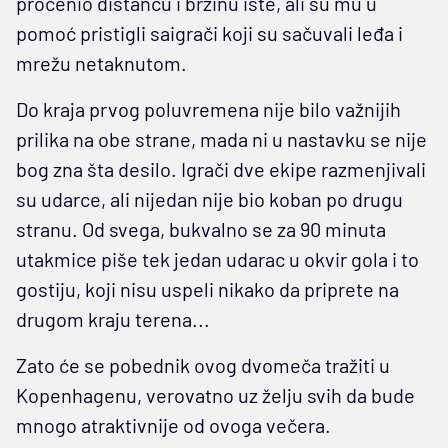
procenio distancu i brzinu iste, ali su mu u
pomoć pristigli saigrači koji su sačuvali leđa i
mrežu netaknutom.
Do kraja prvog poluvremena nije bilo važnijih
prilika na obe strane, mada ni u nastavku se nije
bog zna šta desilo. Igrači dve ekipe razmenjivali
su udarce, ali nijedan nije bio koban po drugu
stranu. Od svega, bukvalno se za 90 minuta
utakmice piše tek jedan udarac u okvir gola i to
gostiju, koji nisu uspeli nikako da priprete na
drugom kraju terena...
Zato će se pobednik ovog dvomeča tražiti u
Kopenhagenu, verovatno uz želju svih da bude
mnogo atraktivnije od ovoga večera.