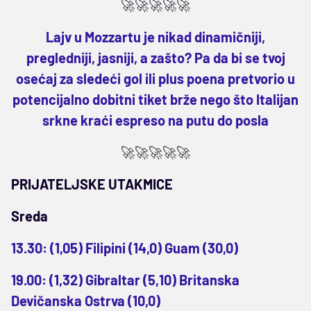
🚀🚀🚀🚀🚀
Lajv u Mozzartu je nikad dinamičniji,
pregledniji, jasniji, a zašto? Pa da bi se tvoj
osećaj za sledeći gol ili plus poena pretvorio u
potencijalno dobitni tiket brže nego što Italijan
srkne kraći espreso na putu do posla
🚀🚀🚀🚀🚀
PRIJATELJSKE UTAKMICE
Sreda
13.30: (1,05) Filipini (14,0) Guam (30,0)
19.00: (1,32) Gibraltar (5,10) Britanska
Devičanska Ostrva (10,0)