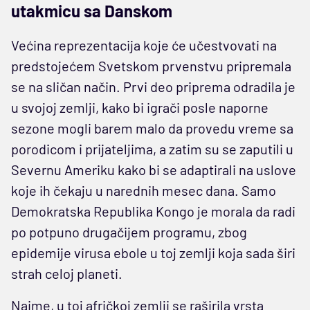
utakmicu sa Danskom
Većina reprezentacija koje će učestvovati na
predstojećem Svetskom prvenstvu pripremala
se na sličan način. Prvi deo priprema odradila je
u svojoj zemlji, kako bi igrači posle naporne
sezone mogli barem malo da provedu vreme sa
porodicom i prijateljima, a zatim su se zaputili u
Severnu Ameriku kako bi se adaptirali na uslove
koje ih čekaju u narednih mesec dana. Samo
Demokratska Republika Kongo je morala da radi
po potpuno drugačijem programu, zbog
epidemije virusa ebole u toj zemlji koja sada širi
strah celoj planeti.
Naime, u toj afričkoj zemlji se raširila vrsta