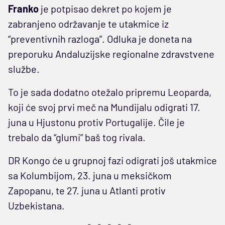
Franko
je potpisao dekret po kojem je
zabranjeno održavanje te utakmice iz
“preventivnih razloga”. Odluka je doneta na
preporuku Andaluzijske regionalne zdravstvene
službe.
To je sada dodatno otežalo pripremu Leoparda,
koji će svoj prvi meč na Mundijalu odigrati 17.
juna u Hjustonu protiv Portugalije. Čile je
trebalo da “glumi” baš tog rivala.
DR Kongo će u grupnoj fazi odigrati još utakmice
sa Kolumbijom, 23. juna u meksičkom
Zapopanu, te 27. juna u Atlanti protiv
Uzbekistana.