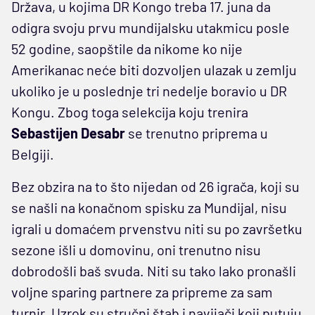
Država, u kojima DR Kongo treba 17. juna da
odigra svoju prvu mundijalsku utakmicu posle
52 godine, saopštile da nikome ko nije
Amerikanac neće biti dozvoljen ulazak u zemlju
ukoliko je u poslednje tri nedelje boravio u DR
Kongu. Zbog toga selekcija koju trenira
Sebastijen Desabr
se trenutno priprema u
Belgiji.
Bez obzira na to što nijedan od 26 igrača, koji su
se našli na konačnom spisku za Mundijal, nisu
igrali u domaćem prvenstvu niti su po završetku
sezone išli u domovinu, oni trenutno nisu
dobrodošli baš svuda. Niti su tako lako pronašli
voljne sparing partnere za pripreme za sam
turnir. Uzrok su stručni štab i navijači koji putuju