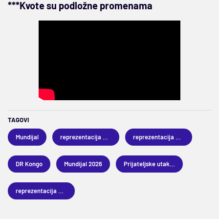
***Kvote su podložne promenama
TAGOVI
Mundijal
reprezentacija Danske
reprezentacija Čilea
DR Kongo
Mundijal 2026
Prijateljske utakmice
reprezentacija DR Konga