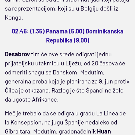
sa reprezentacijom, koji su u Belgiju došli iz
Konga.
02.45: (1,35) Panama (5,00) Dominikanska
Republika (9,00)
Desabrov
tim će ove srede odigrati jednu
prijateljsku utakmicu u Liježu, od 20 časova će
odmeriti snagu sa Danskom. Međutim,
generalna proba koja je planirana za 9. jun protiv
Čilea je otkazana. Razlog je što Španci ne žele
da ugoste Afrikance.
Meč je trebalo da se odigra u gradu La Linea de
la Konsepsion, na jugu Španije nedaleko od
Gibraltara. Međutim, gradonačelnik
Huan