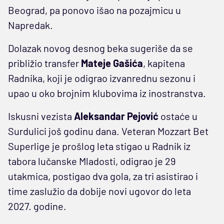
Beograd, pa ponovo išao na pozajmicu u
Napredak.
Dolazak novog desnog beka sugeriše da se
približio transfer
Mateje Gašića
, kapitena
Radnika, koji je odigrao izvanrednu sezonu i
upao u oko brojnim klubovima iz inostranstva.
Iskusni vezista
Aleksandar Pejović
ostaće u
Surdulici još godinu dana. Veteran Mozzart Bet
Superlige je prošlog leta stigao u Radnik iz
tabora lučanske Mladosti, odigrao je 29
utakmica, postigao dva gola, za tri asistirao i
time zaslužio da dobije novi ugovor do leta
2027. godine.