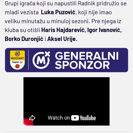
Grupi igrača koji su napustili Radnik pridružio se
mladi vezista
Luka Puzović
, koji nije imao
veliku minutažu u minuloj sezoni. Pre njega iz
kluba su otišli
Haris Hajdarević, Igor Ivanović,
Borko Duronjić
i
Aksel Urije.