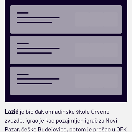
Lazić
je bio đak omladinske škole Crvene
zvezde, igrao je kao pozajmljen igrač za Novi
Pazar, češke Buđejovice, potom je prešao u OFK