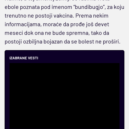
ebole poznata pod imenom “bundibugjo”, za koju
trenutno ne postoji vakcina. Prema nekim
informacijama, moraće da prođe još devet
meseci dok ona ne bude spremna, tako da
postoji ozbiljna bojazan da se bolest ne proširi.
IZABRANE VESTI