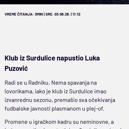
VREME ČITANJA: 3MIN | SRE. 03.06.26. | 11:12
Klub iz Surdulice napustio Luka
Puzović
Radi se u Radniku. Nema spavanja na
lovorikama, iako je klub iz Surdulice imao
izvanrednu sezonu, premašio sva očekivanja
fudbalske javnosti plasmanom u plej-of.
Promene u igračkom kadru su neminovne, a