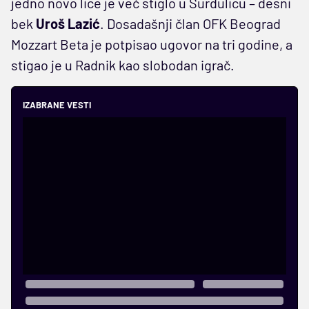
jedno novo lice je već stiglo u Surdulicu – desni
bek
Uroš Lazić
. Dosadašnji član OFK Beograd
Mozzart Beta je potpisao ugovor na tri godine, a
stigao je u Radnik kao slobodan igrač.
IZABRANE VESTI