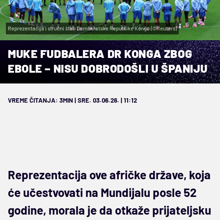
Reprezentacija i stručni štab Demokratske Republike Kongo (©Reuters)
MUKE FUDBALERA DR KONGA ZBOG
EBOLE – NISU DOBRODOŠLI U ŠPANIJU
VREME ČITANJA: 3MIN | SRE. 03.06.26. | 11:12
Reprezentacija ove afričke države, koja
će učestvovati na Mundijalu posle 52
godine, morala je da otkaže prijateljsku