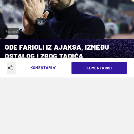
(Reuters)
ODE FARIOLI IZ AJAKSA, IZMEĐU
OSTALOG I ZBOG TADIĆA
KOMENTARI 41
KOMENTARIŠI
VREME ČITANJA: 1MIN | PON. 19.05.25. | 11:55
Vri u Amsterdamu posle lošeg
završetka sezone