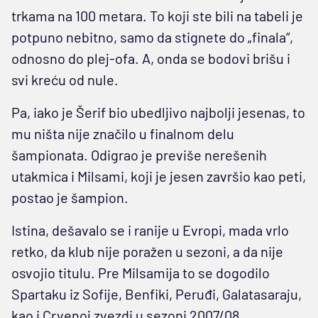
trkama na 100 metara. To koji ste bili na tabeli je
potpuno nebitno, samo da stignete do „finala“,
odnosno do plej-ofa. A, onda se bodovi brišu i
svi kreću od nule.
Pa, iako je Šerif bio ubedljivo najbolji jesenas, to
mu ništa nije značilo u finalnom delu
šampionata. Odigrao je previše nerešenih
utakmica i Milsami, koji je jesen završio kao peti,
postao je šampion.
Istina, dešavalo se i ranije u Evropi, mada vrlo
retko, da klub nije poražen u sezoni, a da nije
osvojio titulu. Pre Milsamija to se dogodilo
Spartaku iz Sofije, Benfiki, Peruđi, Galatasaraju,
kao i Crvenoj zvezdi u sezoni 2007/08.