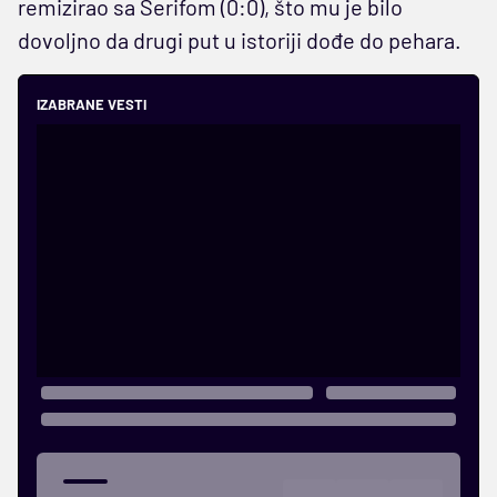
remizirao sa Šerifom (0:0), što mu je bilo
dovoljno da drugi put u istoriji dođe do pehara.
IZABRANE VESTI