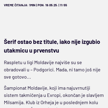
VREME ČITANJA: 1MIN | PON. 19.05.25. | 11:55
Šerif ostao bez titule, iako nije izgubio
utakmicu u prvenstvu
Raspletu u ligi Moldavije najviše su se
obradovali u – Podgorici. Mada, ni tamo još nije
sve gotovo...
Šampionat Moldavije, koji ima najuvrnutiji
sistem takmičenja u Evropi, okončan je slavljem
Milsamija. Klub iz Orheja je u poslednjem kolu