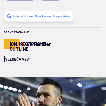
Dodajte Mozzart Sport u vaš Google izbor
OBAVEŠTAVAJ ME
ION:MEGAPHONE-
FK Partizan
OUTLINE
SLEDEĆA VEST