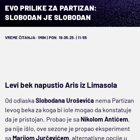
EVO PRILIKE ZA PARTIZAN:
SLOBODAN JE SLOBODAN
VREME ČITANJA: 1MIN | PON. 19.05.25. | 11:55
Levi bek napustio Aris iz Limasola
Od odlaska
Slobodana Uroševića
nema Partizan
levog beka za koga bi iole mogao da konstatuje
da je pristojan. Probao je sa
Nikolom Antićem
,
pa nije išlo, ove sezone je propao eksperiment
sa
Marijom
Jurčevićem
, alternativne opcije u