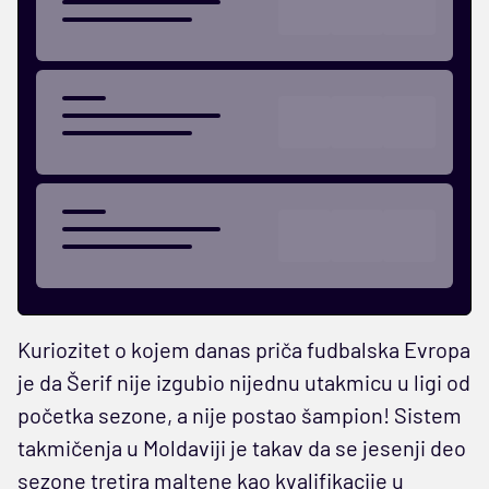
Kuriozitet o kojem danas priča fudbalska Evropa
je da Šerif nije izgubio nijednu utakmicu u ligi od
početka sezone, a nije postao šampion! Sistem
takmičenja u Moldaviji je takav da se jesenji deo
sezone tretira maltene kao kvalifikacije u