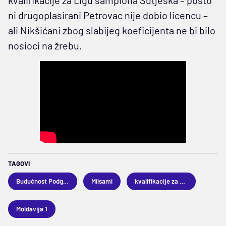
ni drugoplasirani Petrovac nije dobio licencu –
ali Nikšićani zbog slabijeg koeficijenta ne bi bilo
nosioci na žrebu.
TAGOVI
Budućnost Podgorica
Milsami
kvalifikacije za Ligu šampiona
Moldavija 1