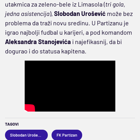
utakmica za zeleno-bele iz Limasola (
tri gola,
jedna asistencija
),
Slobodan Urošević
može bez
problema da traži novu sredinu. U Partizanu je
igrao najbolji fudbal u karijeri, a pod komandom
Aleksandra Stanojevića
i najefikasnij, da bi
dogurao i do statusa kapitena.
TAGOVI
Slobodan Urošević
FK Partizan