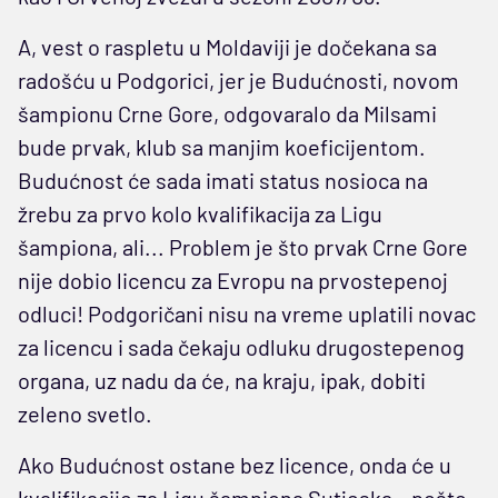
A, vest o raspletu u Moldaviji je dočekana sa
radošću u Podgorici, jer je Budućnosti, novom
šampionu Crne Gore, odgovaralo da Milsami
bude prvak, klub sa manjim koeficijentom.
Budućnost će sada imati status nosioca na
žrebu za prvo kolo kvalifikacija za Ligu
šampiona, ali... Problem je što prvak Crne Gore
nije dobio licencu za Evropu na prvostepenoj
odluci! Podgoričani nisu na vreme uplatili novac
za licencu i sada čekaju odluku drugostepenog
organa, uz nadu da će, na kraju, ipak, dobiti
zeleno svetlo.
Ako Budućnost ostane bez licence, onda će u
kvalifikacije za Ligu šampiona Sutjeska – pošto