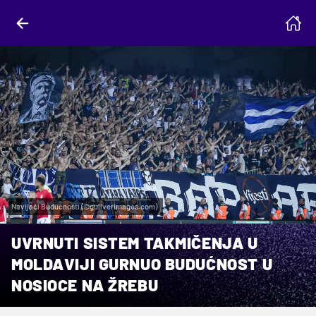
Navijači Budućnosti (©guliverimages.com)
UVRNUTI SISTEM TAKMIČENJA U
MOLDAVIJI GURNUO BUDUĆNOST U
NOSIOCE NA ŽREBU