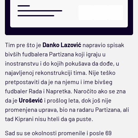
Tim pre što je
Danko Lazović
napravio spisak
bivših fudbalera Partizana koji igraju u
inostranstvu i do kojih pokušava da dođe, u
najavljenoj rekonstrukciji tima. Nije teško
pretpostaviti da je na njemu i ime bivšeg
fudbaler Rada i Napretka. Naročito ako se zna
da je
Urošević
i prošlog leta, dok još nije
promenjena uprava, bio na radaru Partizana, ali
tad Kiprani nisu hteli da ga puste.
Sad su se okolnosti promenile i posle 69