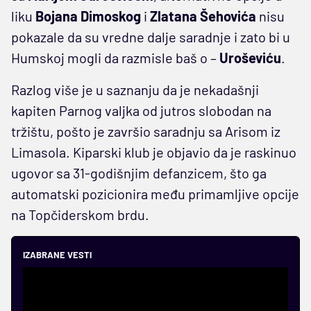
liku
Bojana Dimoskog
i
Zlatana Šehovića
nisu
pokazale da su vredne dalje saradnje i zato bi u
Humskoj mogli da razmisle baš o –
Uroševiću
.
Razlog više je u saznanju da je nekadašnji
kapiten Parnog valjka od jutros slobodan na
tržištu, pošto je završio saradnju sa Arisom iz
Limasola. Kiparski klub je objavio da je raskinuo
ugovor sa 31-godišnjim defanzicem, što ga
automatski pozicionira među primamljive opcije
na Topčiderskom brdu.
IZABRANE VESTI