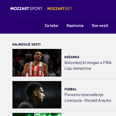
Za tebe
Naslovna
Sve vesti
NAJNOVIJE VESTI
KOŠARKA
Bolomboj bi mogao u FIBA
Ligu šampiona
FUDBAL
Ponoćno iznenađenje
Liverpula - Ronald Arauho