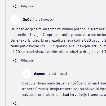
Odgovori
G
GeOs
pre 8 meseci
Daj boze da gresim, ali samo mi vidimo potencijal u treneru k
nisu selktori svojih A reprezentacija, prosto zato sto oml
Da je tako, Englezi bi prvi uzeli trenera koji je U20 osvojio 
zadni put osvojila U20, 1999 godine. Nisu osvajali U20 , ali z
u U20 ne znaci nista, i velikim silama sluzi za druge stvari. T
Odgovori
@
@ssss
pre 8 meseci
U redu,ali koga onda da uzmemo?Španci imaju trenu
trenera.Francuzi imaju trenere koji su bili veliki ig
najveća trenerska imena kad im već nije trener sa 