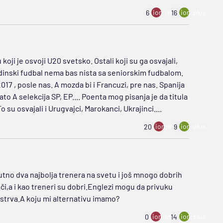
ion:minus
ion:plus
6
16
oji je osvoji U20 svetsko. Ostali koji su ga osvajali,
adinski fudbal nema bas nista sa seniorskim fudbalom.
2017 , posle nas. A mozda bi i Francuzi, pre nas. Spanija
ato A selekcija SP, EP.... Poenta mog pisanja je da titula
o su osvajali i Urugvajci, Marokanci, Ukrajinci....
ion:minus
ion:plus
20
9
tno dva najbolja trenera na svetu i još mnogo dobrih
rači,a i kao treneri su dobri.Englezi mogu da privuku
ostrva.A koju mi alternativu imamo?
ion:minus
ion:plus
0
14