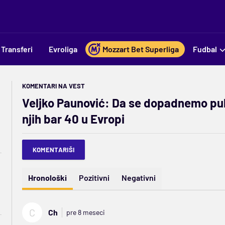
Transferi
Evroliga
Mozzart Bet Superliga
Fudbal
KOMENTARI NA VEST
Veljko Paunović: Da se dopadnemo publi
njih bar 40 u Evropi
KOMENTARIŠI
Hronološki
Pozitivni
Negativni
C
Ch
pre 8 meseci