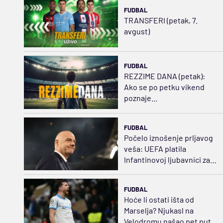
FUDBAL
TRANSFERI (petak, 7.
avgust)
FUDBAL
REZZIME DANA (petak):
Ako se po petku vikend
poznaje...
FUDBAL
Počelo iznošenje prljavog
veša: UEFA platila
Infantinovoj ljubavnici za
ćutanje
FUDBAL
Hoće li ostati išta od
Marselja? Njukasl na
Velodromu našao pet puta