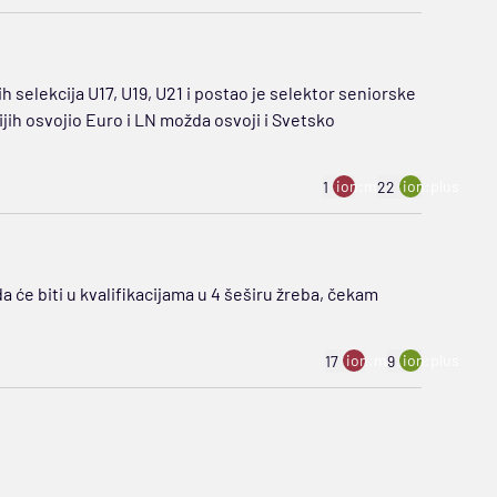
ih selekcija U17, U19, U21 i postao je selektor seniorske
jih osvojio Euro i LN možda osvoji i Svetsko
ion:minus
ion:plus
1
22
 će biti u kvalifikacijama u 4 šeširu žreba, čekam
ion:minus
ion:plus
17
9