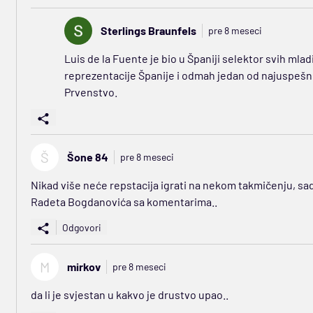
Sterlings Braunfels
pre 8 meseci
Luis de la Fuente je bio u Španiji selektor svih mlad
reprezentacije Španije i odmah jedan od najuspešni
Prvenstvo.
Š
Šone 84
pre 8 meseci
Nikad više neće repstacija igrati na nekom takmičenju, sada
Radeta Bogdanovića sa komentarima..
Odgovori
M
mirkov
pre 8 meseci
da li je svjestan u kakvo je drustvo upao..