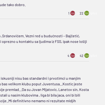
bude tako dobro.
ion:minus
ion:plus
1
22
,Srdanovićem. Vezni red u budućnosti – Bajčetić,
 oprezno u kontaktu sa ljudima iz FSS, ipak nose lošiji
ion:minus
ion:plus
4
42
i iskusniji nisu bas standardni i prvotimci u manjim
u bas velikom klubu poput Juventusa...Kostic jeste
 nije premlad...Da su Jovan Mijatovic, Lanetov sin, Kosta
li u nasim klubovima , liga bi bila jaca, oni bi bili
kcije..Mi definitivno nemamo ni rezultate mldjih