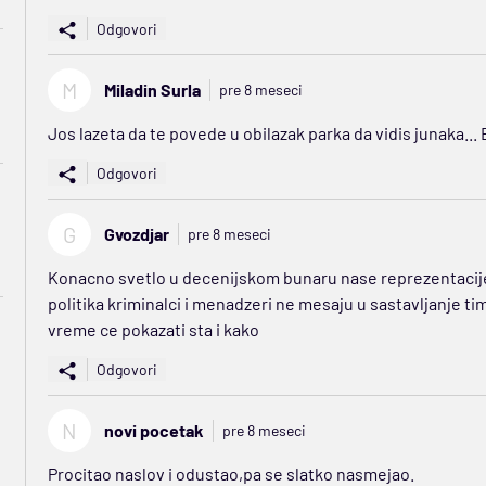
Odgovori
M
Miladin Surla
pre 8 meseci
Jos lazeta da te povede u obilazak parka da vidis junaka...
Odgovori
G
Gvozdjar
pre 8 meseci
Konacno svetlo u decenijskom bunaru nase reprezentacije.
politika kriminalci i menadzeri ne mesaju u sastavljanje ti
vreme ce pokazati sta i kako
Odgovori
N
novi pocetak
pre 8 meseci
Procitao naslov i odustao,pa se slatko nasmejao.