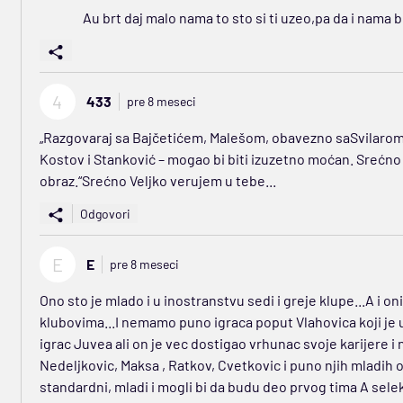
Au brt daj malo nama to sto si ti uzeo,pa da i nama 
4
433
pre 8 meseci
„Razgovaraj sa Bajčetićem, Malešom, obavezno saSvilarom 
Kostov i Stanković – mogao bi biti izuzetno moćan. Srećno i
obraz.“Srećno Veljko verujem u tebe...
Odgovori
E
E
pre 8 meseci
Ono sto je mlado i u inostranstvu sedi i greje klupe...A i on
klubovima...I nemamo puno igraca poput Vlahovica koji je 
igrac Juvea ali on je vec dostigao vrhunac svoje karijere i
Nedeljkovic, Maksa , Ratkov, Cvetkovic i puno njih mladih osta
standardni, mladi i mogli bi da budu deo prvog tima A sele