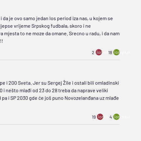
i da je ovo samo jedan los period iza nas, u kojem se
 ljepse vrijeme Srpskog fudbala, skoro i ne
va mjesta to ne moze da omane. Srecno u radu, i da nam
!!
ion:minus
ion:plus
2
18
 i 200 Sveta. Jer su Sergej Žile i ostali bili omladinski
 i nešto mlađi od 23 do 28 treba da naprave veliki
028 pa i SP 2030 gde će još puno Novozelanđana uz mlađe
ion:minus
ion:plus
19
4