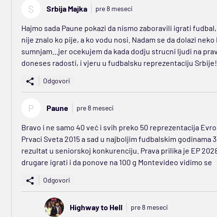
S
Srbija Majka
pre 8 meseci
Hajmo sada Paune pokazi da nismo zaboravili igrati fudbal, 
nije znalo ko pije, a ko vodu nosi. Nadam se da dolazi neko
sumnjam...jer ocekujem da kada dodju strucni ljudi na pra
doneses radosti, i vjeru u fudbalsku reprezentaciju Srbije!
Odgovori
P
Paune
pre 8 meseci
Bravo i ne samo 40 već i svih preko 50 reprezentacija Evrope
Prvaci Sveta 2015 a sad u najboljim fudbalskim godinama 30
rezultat u seniorskoj konkurenciju. Prava prilika je EP 2
drugare igrati i da ponove na 100 g Montevideo vidimo se
Odgovori
Highway to Hell
pre 8 meseci