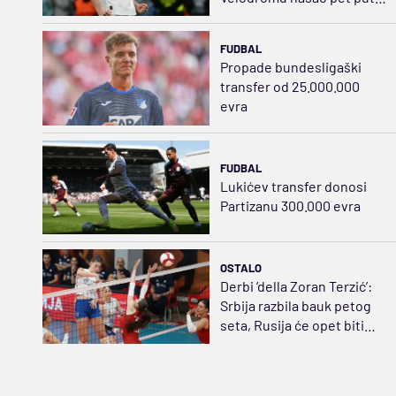
jeftiniju zamenu za Bruna
FUDBAL
Propade bundesligaški
transfer od 25.000.000
evra
FUDBAL
Lukićev transfer donosi
Partizanu 300.000 evra
OSTALO
Derbi ’della Zoran Terzić’:
Srbija razbila bauk petog
seta, Rusija će opet biti
strah i trepet