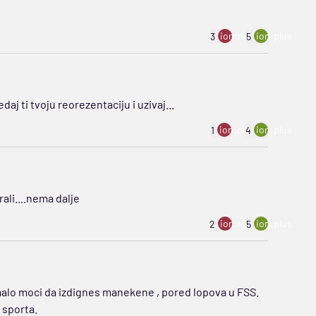
ion:minus
ion:plus
3
5
daj ti tvoju reorezentaciju i uzivaj...
ion:minus
ion:plus
1
4
ali....nema dalje
ion:minus
ion:plus
2
5
malo moci da izdignes manekene , pored lopova u FSS.
 sporta.