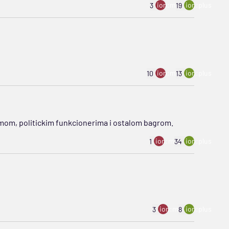
ion:minus
ion:plus
3
19
ion:minus
ion:plus
10
13
amom, politickim funkcionerima i ostalom bagrom.
ion:minus
ion:plus
1
34
ion:minus
ion:plus
3
8