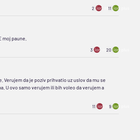
ion:minus
ion:plus
2
11
 E moj paune.
ion:minus
ion:plus
3
20
 Verujem da je poziv prihvatio uz uslov da mu se
ma. U ovo samo verujem ili bih voleo da verujem a
ion:minus
ion:plus
11
9