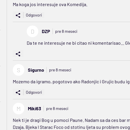
Ma koga jos interesuje ova Komedija.
Odgovori
D
DZP
pre 8 meseci
Da te ne interesuje ne bi citao ni komentarisao... Gle
S
Sigurno
pre 8 meseci
Mozemo da igramo, pogotovo ako Radonjic i Grujic budu igr
Odgovori
M
Miki63
pre 8 meseci
Nek ti je dragi Bog u pomoci Paune. Nadam sa da ces bar 
Dzaja, Bjeka I Starac Foco od stotinu ljeta su problem ovog