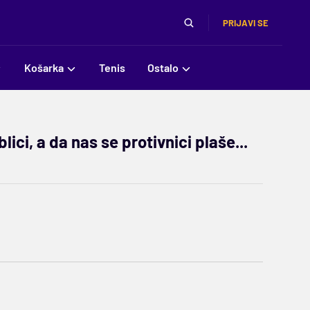
PRIJAVI SE
Košarka
Tenis
Ostalo
ci, a da nas se protivnici plaše...