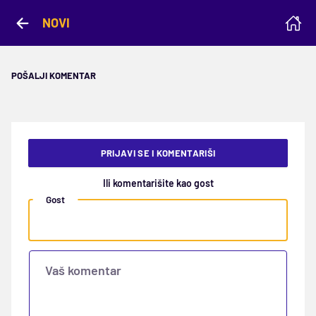
NOVI
POŠALJI KOMENTAR
PRIJAVI SE I KOMENTARIŠI
Ili komentarišite kao gost
Gost
Vaš komentar