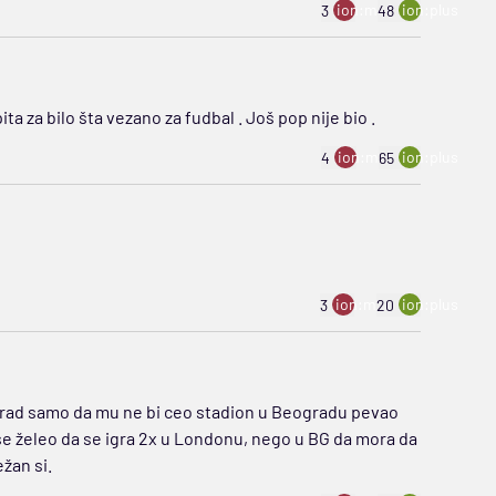
ion:minus
ion:plus
3
48
ta za bilo šta vezano za fudbal . Još pop nije bio .
ion:minus
ion:plus
4
65
ion:minus
ion:plus
3
20
grad samo da mu ne bi ceo stadion u Beogradu pevao
še želeo da se igra 2x u Londonu, nego u BG da mora da
žan si.