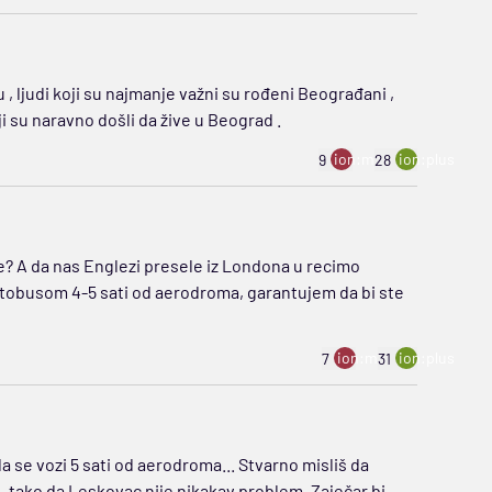
, ljudi koji su najmanje važni su rođeni Beograđani ,
ji su naravno došli da žive u Beograd .
ion:minus
ion:plus
9
28
? A da nas Englezi presele iz Londona u recimo
utobusom 4-5 sati od aerodroma, garantujem da bi ste
ion:minus
ion:plus
7
31
 se vozi 5 sati od aerodroma... Stvarno misliš da
tako da Leskovac nije nikakav problem. Zaječar bi