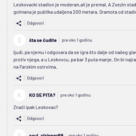
Leskovacki stadion je moderan,ali je premal. A Zvezin stadio
golmana je publika udaljena 200 metara. Sramota od stadi
Odgovori
Š
šta se čudite
pre oko 1 godinu
ljudi, pa njemu i odgovara da se igra što dalje od našeg g
protiv njega, a u Leskovcu, pa bar 3 puta manje. On bi naj
na Farskim ostrvima.
Odgovori
K
KO SE PITA?
pre oko 1 godinu
Znači ipak Leskovac?
Odgovori
S
soul_stripper69
pre oko 1 godinu