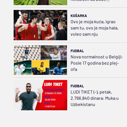
košarkašica
KOŠARKA
Ovo je moja kuća, igrao
sam tu, ovo je moja hala,
voleo sam nju
FUDBAL
Nova normalnost u Belgiji:
Posle 17 godina bez plej-
ofa
FUDBAL
LUDI TIKET (-), petak,
2.766.840 dinara: Muka u
Uzbekistanu