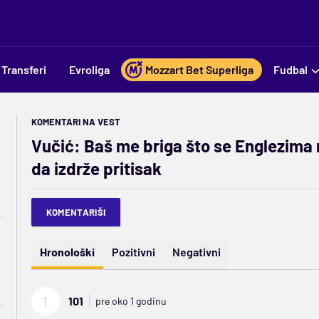
Transferi
Evroliga
Mozzart Bet Superliga
Fudbal
KOMENTARI NA VEST
Vučić: Baš me briga što se Englezima 
da izdrže pritisak
KOMENTARIŠI
Hronološki
Pozitivni
Negativni
1
101
pre oko 1 godinu