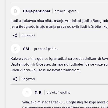
D
Delija penzioner
pre oko 1 godinu
Ludi u Lekovcu nisu ništa manje vredni od ljudi u Beogradu 
jer u Beogradu imaju manja prava od svih ljudi iz Srbije , ko
Odgovori
S
SSL
pre oko 1 godinu
Kakve veze ima gde se igra fudbal sa predsednikom države
Sautempton ili Čičester, da moraju fudbaleri da se voze a
urlali vi prvi, koji se ni ne bavite fudbalom.
Odgovori
M
M. R.
pre oko 1 godinu
Vala, ako mi nađeš tačku u Engleskoj do koje mora da
Sautempton nema aerodrom? Ima ga, dabome, i Niš, 