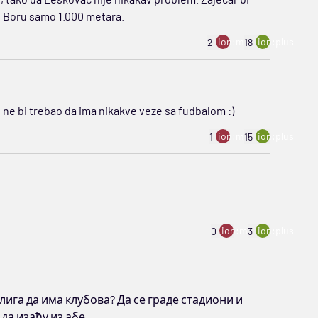
 u Boru samo 1.000 metara.
ion:minus
ion:plus
2
18
ne bi trebao da ima nikakve veze sa fudbalom :)
ion:minus
ion:plus
1
15
ion:minus
ion:plus
0
3
 лига да има клубова? Да се граде стадиони и
да изађу из абе.