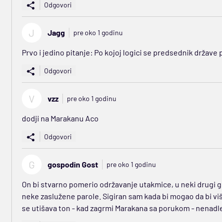
Odgovori
J
Jagg
pre oko 1 godinu
Prvo i jedino pitanje: Po kojoj logici se predsednik države pi
Odgovori
V
vzz
pre oko 1 godinu
dodji na Marakanu Aco
Odgovori
G
gospodin Gost
pre oko 1 godinu
On bi stvarno pomerio održavanje utakmice, u neki drugi 
neke zaslužene parole. Sigiran sam kada bi mogao da bi vi
se utišava ton - kad zagrmi Marakana sa porukom - nenadle