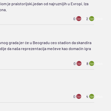
m je praistorijski,jedan od najruznijih u Evropi. Iza
ona.
ion:minus
ion:plus
0
2
lavnog grada jer će u Beogradu ceo stadion da skandira
radije da naša reprezentacija mečeve kao domaćin igra
ion:minus
ion:plus
0
8
ion:minus
ion:plus
0
4