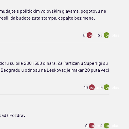
amudajte s politickim volovskim glavama, pogotovu ne
c resili da budete zuta stampa, cepajte bez mene.
ion:minus
ion:plus
0
23
ru su bile 200 i 500 dinara. Za Partizan u Superligi su
 u Beogradu u odnosu na Leskovac je makar 20 puta veci
ion:minus
ion:plus
10
9
apad). Pozdrav
ion:minus
ion:plus
0
4