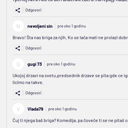
Odgovori
N
nevoljeni sin
pre oko 1 godinu
Bravo! Šta nas briga za njih. Ko se lača mati ne prolazi dob
Odgovori
G
gugi 73
pre oko 1 godinu
Ukojoj drzavi na svetu,predsednik drzave se pita gde ce igra
licimo na takve.
Odgovori
V
Vlada79
pre oko 1 godinu
Čuj ti njega baš briga? Komedija, pa čoveče ti se ne pitaš o