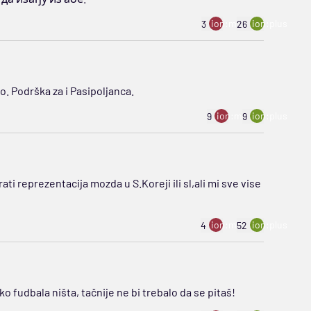
ion:minus
ion:plus
3
26
ro. Podrška za i Pasipoljanca.
ion:minus
ion:plus
9
9
ti reprezentacija mozda u S.Koreji ili sl,ali mi sve vise
ion:minus
ion:plus
4
52
ko fudbala ništa, tačnije ne bi trebalo da se pitaš!