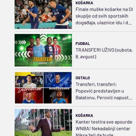
KOŠARKA
Finale muške košarke na OI
skuplje od svih sportskih
događaja, ulaznice idu i do
3.350 dolara
FUDBAL
TRANSFERI UŽIVO (subota,
8. avgust)
OSTALO
Transferi, transferi:
Popović predstavljen u
Balatonu, Perović napustio
Dinamo, Lavovi sve jači
KOŠARKA
Kanter testira sve apsurde
WNBA! Nekadašnji centar
Niksa želi da bude