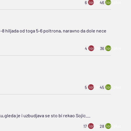
ion:minus
ion:plus
6
46
-8 hiljada od toga 5-6 poltrona, naravno da dole nece
ion:minus
ion:plus
4
36
ion:minus
ion:plus
5
45
,gleda je i uzbudjava se sto bi rekao Sojic....
ion:minus
ion:plus
17
28