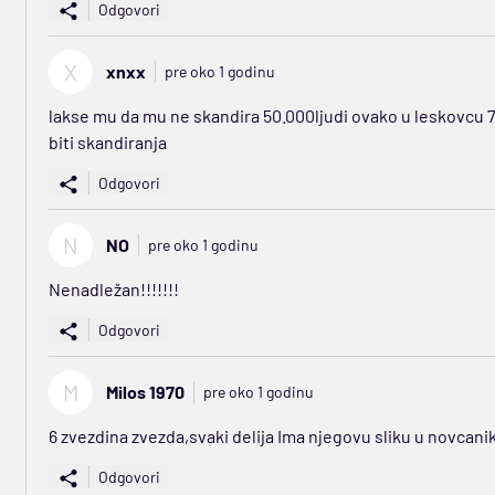
Odgovori
X
xnxx
pre oko 1 godinu
lakse mu da mu ne skandira 50.000ljudi ovako u leskovcu 7
biti skandiranja
Odgovori
N
NO
pre oko 1 godinu
Nenadležan!!!!!!!
Odgovori
M
Milos 1970
pre oko 1 godinu
6 zvezdina zvezda,svaki delija Ima njegovu sliku u novcaniku
Odgovori