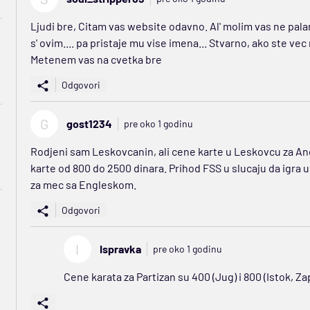
Ljudi bre, Citam vas website odavno. Al' molim vas ne pal
s' ovim.... pa pristaje mu vise imena... Stvarno, ako ste ve
Metenem vas na cvetka bre
Odgovori
G
gost1234
pre oko 1 godinu
Rodjeni sam Leskovcanin, ali cene karte u Leskovcu za Ando
karte od 800 do 2500 dinara. Prihod FSS u slucaju da igra
za mec sa Engleskom.
Odgovori
I
Ispravka
pre oko 1 godinu
Cene karata za Partizan su 400 (Jug) i 800 (Istok, Z