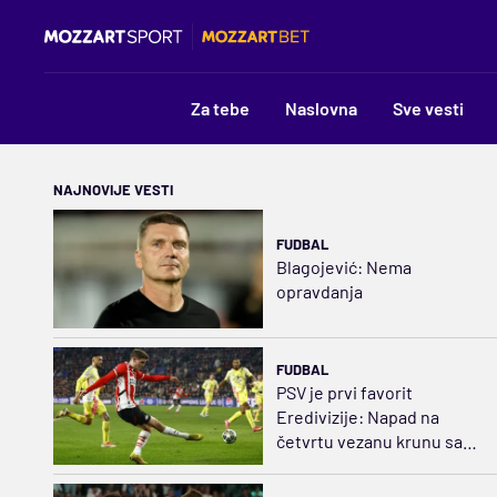
Za tebe
Naslovna
Sve vesti
NAJNOVIJE VESTI
FUDBAL
Blagojević: Nema
opravdanja
FUDBAL
PSV je prvi favorit
Eredivizije: Napad na
četvrtu vezanu krunu sa
starim snagama