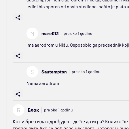
jedini bio sporan od novih stadiona, pošto je pista
M
mare013
pre oko 1 godinu
Ima aerodrom u Nišu. Osposobio ga predsednik koji 
S
Sautempton
pre oko 1 godinu
Nema aerodrom
Б
Блок
pre oko 1 godinu
Ко си бре ти да одређујеш где ће да игра? Колико ће
трећој лиги Ако си већ власник свега ,натерају наше 