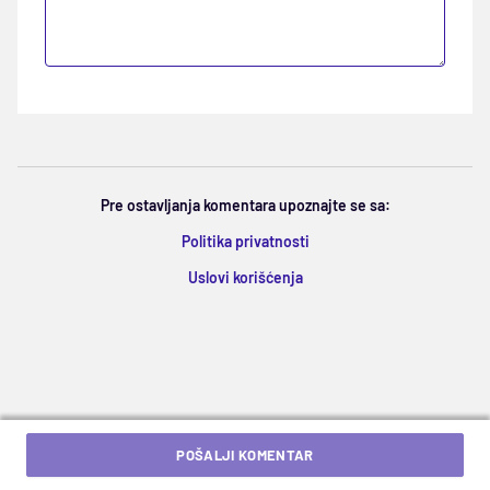
Pre ostavljanja komentara upoznajte se sa:
Politika privatnosti
Uslovi korišćenja
POŠALJI KOMENTAR