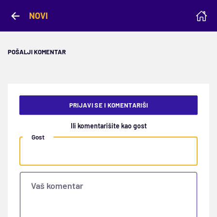
NOVI
POŠALJI KOMENTAR
PRIJAVI SE I KOMENTARIŠI
Ili komentarišite kao gost
Gost
Vaš komentar