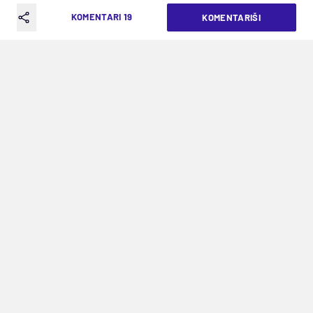
KOMENTARI 19
KOMENTARIŠI
©Reuters
ŠTURM U FOTO-FINIŠU USPEO DA
ODBRANI TITULU U AUSTRIJI
VREME ČITANJA: 3MIN | SUB. 24.05.25. | 19:59