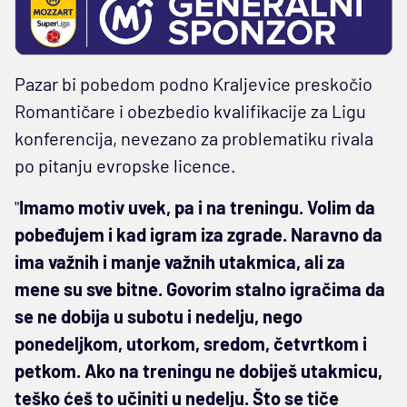
Pazar bi pobedom podno Kraljevice preskočio
Romantičare i obezbedio kvalifikacije za Ligu
konferencija, nevezano za problematiku rivala
po pitanju evropske licence.
"
Imamo motiv uvek, pa i na treningu. Volim da
pobeđujem i kad igram iza zgrade. Naravno da
ima važnih i manje važnih utakmica, ali za
mene su sve bitne. Govorim stalno igračima da
se ne dobija u subotu i nedelju, nego
ponedeljkom, utorkom, sredom, četvrtkom i
petkom. Ako na treningu ne dobiješ utakmicu,
teško ćeš to učiniti u nedelju. Što se tiče