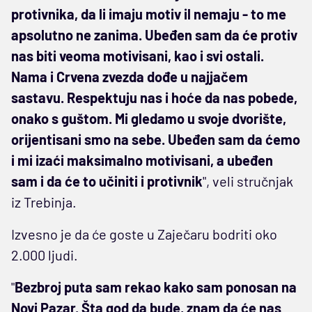
protivnika, da li imaju motiv il nemaju - to me
apsolutno ne zanima. Ubeđen sam da će protiv
nas biti veoma motivisani, kao i svi ostali.
Nama i Crvena zvezda dođe u najjačem
sastavu. Respektuju nas i hoće da nas pobede,
onako s guštom. Mi gledamo u svoje dvorište,
orijentisani smo na sebe. Ubeđen sam da ćemo
i mi izaći maksimalno motivisani, a ubeđen
sam i da će to učiniti i protivnik
", veli stručnjak
iz Trebinja.
Izvesno je da će goste u Zaječaru bodriti oko
2.000 ljudi.
"
Bezbroj puta sam rekao kako sam ponosan na
Novi Pazar. Šta god da bude, znam da će nas