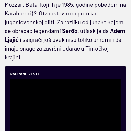
Mozzart Beta, koji ih je 1985. godine pobedom na
Karaburmi (2:0) zaustavio na putu ka
jugoslovenskoj eliti. Za razliku od junaka kojem
se obraćao legendarni
Serđo
, utisak je da
Adem
Ljajić
i saigrači još uvek nisu toliko umorni i da
imaju snage za završni udarac u Timočkoj
krajini.
IZABRANE VESTI