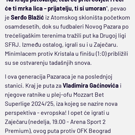
će ti mrka lica - prijatelju, ti si umoran
", pevao
je
Serđo Blažić
iz Atomskog skloništa početkom
osamdesetih, dok su fudbaleri Novog Pazara po
trećeligaškim terenima tražili put ka Drugoj ligi
SFRJ. Između ostalog, igrali su i u Zaječaru.
Minimlacem protiv Kristala u finišu (1:0) približili
su se ostvarenju tadašnjih snova.
I ova generacija Pazaraca je na poslednjoj
stanici. Kraj je puta za
Vladimira Gaćinovića
i
njegove ratnike u plej-ofu Mozzart Bet
Superlige 2024/25, iza kojeg se nazire nova
perspektiva - evropska! I opet će igrati u
Zaječaru (nedelja, 19.00 - Arena Sport 2
Premium), ovog puta protiv OFK Beograd