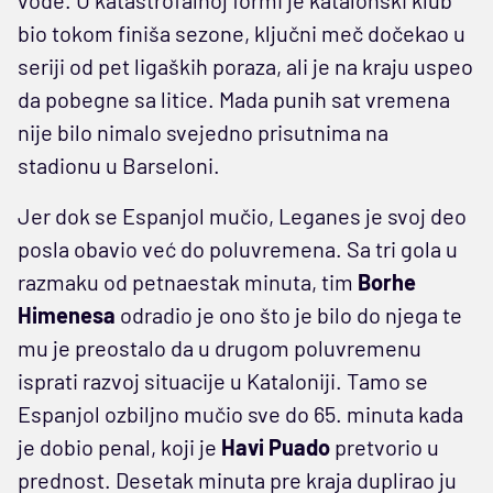
bio tokom finiša sezone, ključni meč dočekao u
seriji od pet ligaških poraza, ali je na kraju uspeo
da pobegne sa litice. Mada punih sat vremena
nije bilo nimalo svejedno prisutnima na
stadionu u Barseloni.
Jer dok se Espanjol mučio, Leganes je svoj deo
posla obavio već do poluvremena. Sa tri gola u
razmaku od petnaestak minuta, tim
Borhe
Himenesa
odradio je ono što je bilo do njega te
mu je preostalo da u drugom poluvremenu
isprati razvoj situacije u Kataloniji. Tamo se
Espanjol ozbiljno mučio sve do 65. minuta kada
je dobio penal, koji je
Havi Puado
pretvorio u
prednost. Desetak minuta pre kraja duplirao ju