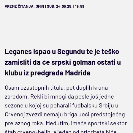
VREME ČITANJA: 3MIN | SUB. 24.05.25. | 19:59
Leganes ispao u Segundu te je teško
zamisliti da će srpski golman ostati u
klubu iz predgrađa Madrida
Osam uzastopnih titula, pet duplih kruna
zaredom. Rekli bi mnogi da posle još jedne
sezone u kojoj su poharali fudbalsku Srbiju u
Crvenoj zvezdi nemaju briga uoči predstojećeg
prelaznog roka. Međutim, imaće sportski sektor
štab crveno-belih, a jedan od prioriteta biće