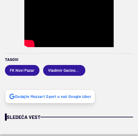
TAGOVI
FK Novi Pazar
Vladimir Gaćinović
Dodajte Mozzart Sport u vaš Google izbor
SLEDEĆA VEST