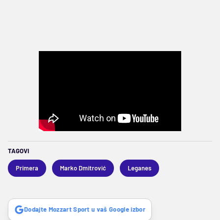
TAGOVI
Primera
Marko Dmitrović
Leganes
Dodajte Mozzart Sport u vaš Google izbor