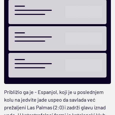
Približio ga je - Espanjol, koji je u poslednjem
kolu na jedvite jade uspeo da savlada već
prežaljeni Las Palmas (2:0) i zadrži glavu iznad
vode. U katastrofalnoj formi je katalonski klub