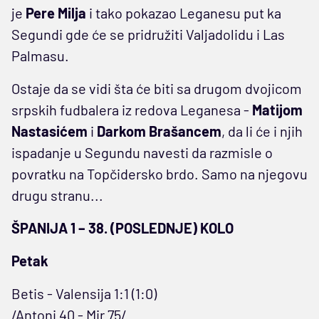
je
Pere Milja
i tako pokazao Leganesu put ka
Segundi gde će se pridružiti Valjadolidu i Las
Palmasu.
Ostaje da se vidi šta će biti sa drugom dvojicom
srpskih fudbalera iz redova Leganesa -
Matijom
Nastasićem
i
Darkom Brašancem
, da li će i njih
ispadanje u Segundu navesti da razmisle o
povratku na Topčidersko brdo. Samo na njegovu
drugu stranu...
ŠPANIJA 1 – 38. (POSLEDNJE) KOLO
Petak
Betis - Valensija 1:1 (1:0)
/Antoni 40 - Mir 75/