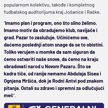
popularnom kolektivu, takođe i kompletnog
fudbalskog auditorijuma kraj Jošanice i Raške.
"
Imamo plan i program, ono što silno želimo.
Imamo motiv da obradujemo klub, navijače i
grad. Pazar to zaslužuje. Učinićemo sve,
daćemo poslednji atom snage da se to obistini.
Toliko verujem u momke da sam siguran da
ćemo ostvariti naše snove, da ćemo na kraju
obradovati narod u Novom Pazaru. Što se
kadra tiče, od ranije nemamo Abdulaja Sisea i
Ognjena Mršića, dok je Rodni Antvi pod znakom
pitanja. Ostali su zdravo i spremni za odlučujući
meč
".