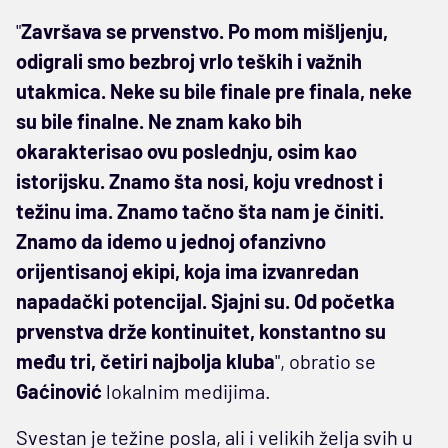
"
Završava se prvenstvo. Po mom mišljenju,
odigrali smo bezbroj vrlo teških i važnih
utakmica. Neke su bile finale pre finala, neke
su bile finalne. Ne znam kako bih
okarakterisao ovu poslednju, osim kao
istorijsku. Znamo šta nosi, koju vrednost i
težinu ima. Znamo tačno šta nam je činiti.
Znamo da idemo u jednoj ofanzivno
orijentisanoj ekipi, koja ima izvanredan
napadački potencijal. Sjajni su. Od početka
prvenstva drže kontinuitet, konstantno su
među tri, četiri najbolja kluba
", obratio se
Gaćinović
lokalnim medijima.
Svestan je težine posla, ali i velikih želja svih u