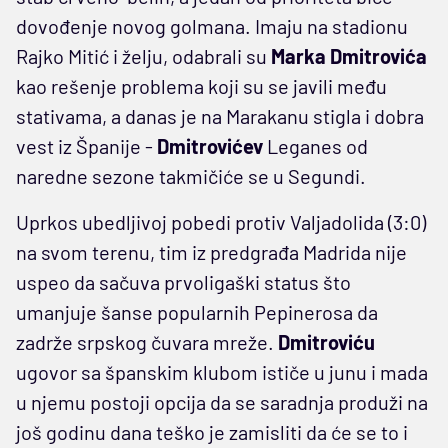
dovođenje novog golmana. Imaju na stadionu
Rajko Mitić i želju, odabrali su
Marka Dmitrovića
kao rešenje problema koji su se javili među
stativama, a danas je na Marakanu stigla i dobra
vest iz Španije -
Dmitrovićev
Leganes od
naredne sezone takmičiće se u Segundi.
Uprkos ubedljivoj pobedi protiv Valjadolida (3:0)
na svom terenu, tim iz predgrađa Madrida nije
uspeo da sačuva prvoligaški status što
umanjuje šanse popularnih Pepinerosa da
zadrže srpskog čuvara mreže.
Dmitroviću
ugovor sa španskim klubom ističe u junu i mada
u njemu postoji opcija da se saradnja produži na
još godinu dana teško je zamisliti da će se to i