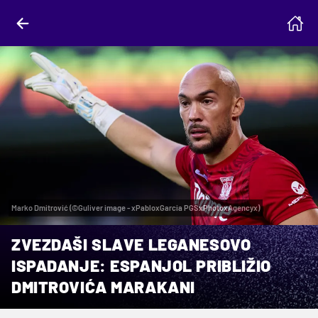
Marko Dmitrović (©Guliver image - xPabloxGarcia PGSxPhotoxAgencyx)
ZVEZDAŠI SLAVE LEGANESOVO
ISPADANJE: ESPANJOL PRIBLIŽIO
DMITROVIĆA MARAKANI