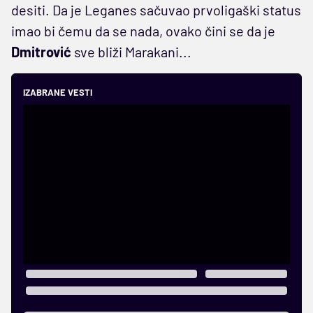
desiti. Da je Leganes sačuvao prvoligaški status
imao bi čemu da se nada, ovako čini se da je
Dmitrović
sve bliži Marakani...
IZABRANE VESTI