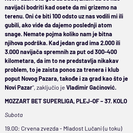
navijači bodriti kad osete da mi grizemo na
terenu. Oni će biti 100 odsto uz nas vodili mi ili
gubili, ako vide da dajemo poslednji atom
snage. Nemate pojma koliko nam je bitna
njihova podrška. Kad jedan grad ima 2.000 ili
3.000 navijača spremnih za put od 300-400
kilometara, da im to ne predstavlja nikakav
problem, to je zaista ponos za trenera i klub
poput Novog Pazara, takođe i za grad kao što je
Novi Pazar
", zaključio je
Vladimir Gaćinović.
MOZZART BET SUPERLIGA, PLEJ-OF – 37. KOLO
Subota
19.00: Crvena zvezda - Mladost Lučani (u toku)