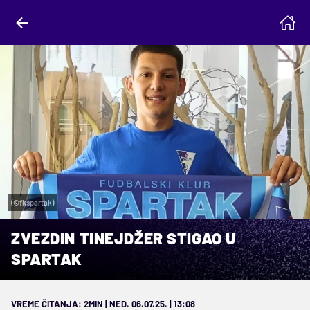
(©fkspartak)
ZVEZDIN TINEJDŽER STIGAO U
SPARTAK
VREME ČITANJA: 2MIN | NED. 06.07.25. | 13:08