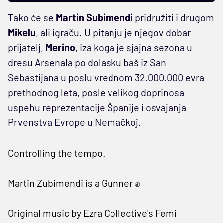
Tako će se
Martin Subimendi
pridružiti i drugom
Mikelu
, ali igraču. U pitanju je njegov dobar
prijatelj,
Merino
, iza koga je sjajna sezona u
dresu Arsenala po dolasku baš iz San
Sebastijana u poslu vrednom 32.000.000 evra
prethodnog leta, posle velikog doprinosa
uspehu reprezentacije Španije i osvajanja
Prvenstva Evrope u Nemačkoj.
Controlling the tempo.
Martin Zubimendi is a Gunner ✊
Original music by Ezra Collective's Femi