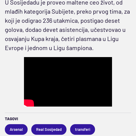
U Sosijedadu je proveo maltene ceo život, od
mlađih kategorija Subijete, preko prvog tima, za
koji je odigrao 236 utakmica, postigao deset
golova, dodao devet asistencija, učestvovao u
osvajanju Kupa kraja, četiri plasmana u Ligu
Evrope i jednom u Ligu šampiona.
TAGOVI
Arsenal
Real Sosijedad
transferi