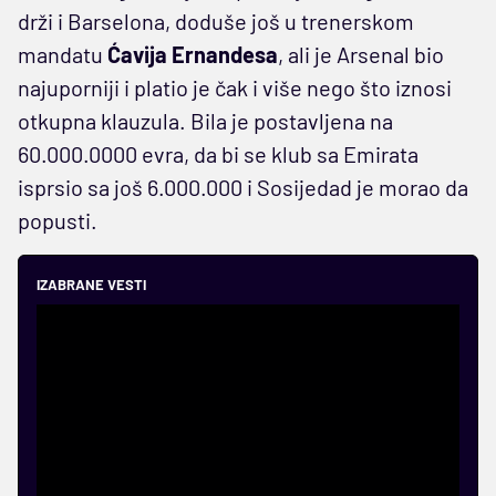
drži i Barselona, doduše još u trenerskom
mandatu
Ćavija Ernandesa
, ali je Arsenal bio
najuporniji i platio je čak i više nego što iznosi
otkupna klauzula. Bila je postavljena na
60.000.0000 evra, da bi se klub sa Emirata
isprsio sa još 6.000.000 i Sosijedad je morao da
popusti.
IZABRANE VESTI