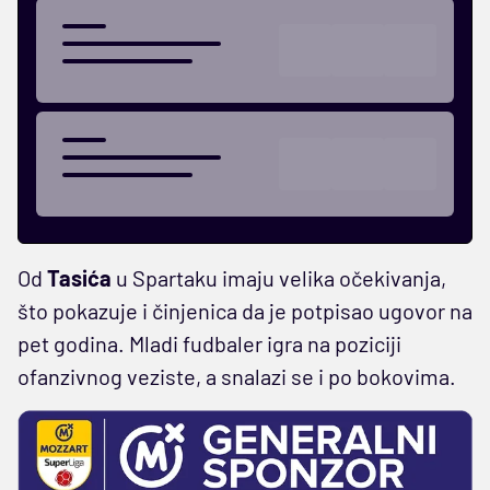
Od
Tasića
u Spartaku imaju velika očekivanja,
što pokazuje i činjenica da je potpisao ugovor na
pet godina. Mladi fudbaler igra na poziciji
ofanzivnog veziste, a snalazi se i po bokovima.