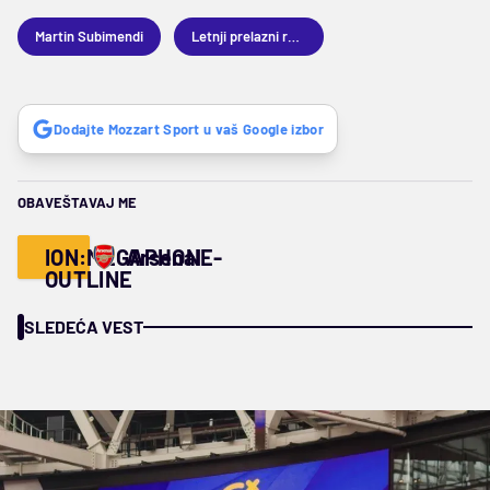
Martin Subimendi
Letnji prelazni rok 2025
Dodajte Mozzart Sport u vaš Google izbor
OBAVEŠTAVAJ ME
ION:MEGAPHONE-
Arsenal
OUTLINE
SLEDEĆA VEST