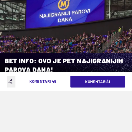
BET INFO: OVO JE PET NAJIGRANIJIH
PAROVA DANA!
KOMENTARI 45
KOMENTARIŠI
VREME ČITANJA: 2MIN | NED. 06.07.25. | 13:08