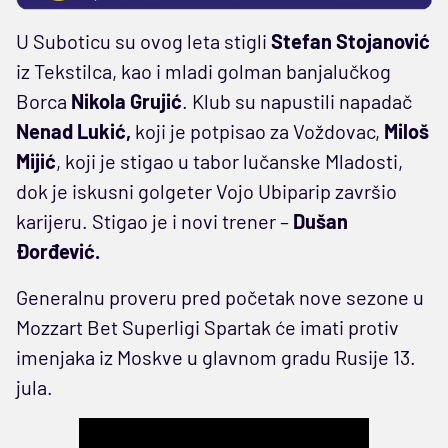
U Suboticu su ovog leta stigli
Stefan Stojanović
iz Tekstilca, kao i mladi golman banjalučkog
Borca
Nikola Grujić
. Klub su napustili napadač
Nenad Lukić,
koji je potpisao za Voždovac,
Miloš
Mijić
, koji je stigao u tabor lučanske Mladosti,
dok je iskusni golgeter Vojo Ubiparip završio
karijeru. Stigao je i novi trener –
Dušan
Đorđević.
Generalnu proveru pred početak nove sezone u
Mozzart Bet Superligi Spartak će imati protiv
imenjaka iz Moskve u glavnom gradu Rusije 13.
jula.