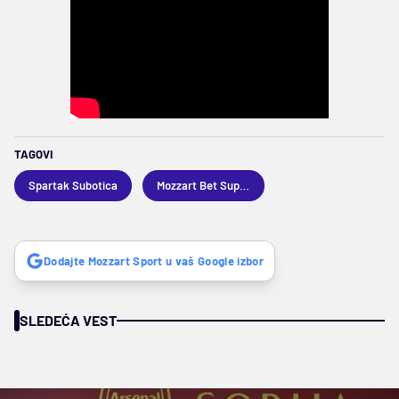
TAGOVI
Spartak Subotica
Mozzart Bet Superliga
Dodajte Mozzart Sport u vaš Google izbor
SLEDEĆA VEST