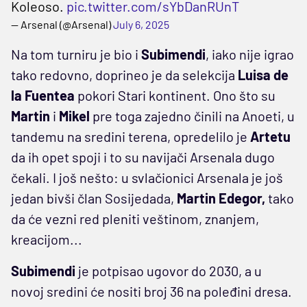
Koleoso.
pic.twitter.com/sYbDanRUnT
— Arsenal (@Arsenal)
July 6, 2025
Na tom turniru je bio i
Subimendi
, iako nije igrao
tako redovno, doprineo je da selekcija
Luisa de
la
Fuentea
pokori Stari kontinent. Ono što su
Martin
i
Mikel
pre toga zajedno činili na Anoeti, u
tandemu na sredini terena, opredelilo je
Artetu
da ih opet spoji i to su navijači Arsenala dugo
čekali. I još nešto: u svlačionici Arsenala je još
jedan bivši član Sosijedada,
Martin Edegor,
tako
da će vezni red pleniti veštinom, znanjem,
kreacijom...
Subimendi
je potpisao ugovor do 2030, a u
novoj sredini će nositi broj 36 na poleđini dresa.