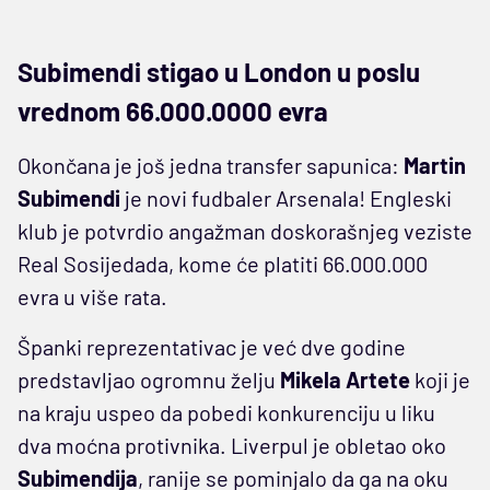
Subimendi stigao u London u poslu
vrednom 66.000.0000 evra
Okončana je još jedna transfer sapunica:
Martin
Subimendi
je novi fudbaler Arsenala! Engleski
klub je potvrdio angažman doskorašnjeg veziste
Real Sosijedada, kome će platiti 66.000.000
evra u više rata.
Španki reprezentativac je već dve godine
predstavljao ogromnu želju
Mikela Artete
koji je
na kraju uspeo da pobedi konkurenciju u liku
dva moćna protivnika. Liverpul je obletao oko
Subimendija
, ranije se pominjalo da ga na oku