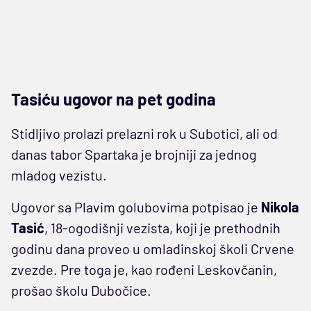
Tasiću ugovor na pet godina
Stidljivo prolazi prelazni rok u Subotici, ali od
danas tabor Spartaka je brojniji za jednog
mladog vezistu.
Ugovor sa Plavim golubovima potpisao je
Nikola
Tasić
, 18-ogodišnji vezista, koji je prethodnih
godinu dana proveo u omladinskoj školi Crvene
zvezde. Pre toga je, kao rođeni Leskovčanin,
prošao školu Dubočice.