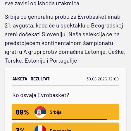
sve zavisi od ishoda utakmica.
Srbija će generalnu probu za Evrobasket imati
21. avgusta, kada će u spektaklu u Beogradskoj
areni dočekati Sloveniju. Naša selekcija će na
predstojećem kontinentalnom šampionatu
igrati u A grupi protiv domaćina Letonije, Češke,
Turske, Estonije i Portugalije.
ANKETA - REZULTATI
30.08.2025. 12:00
Ko osvaja Evrobasket?
89%
Srbija
3%
Francuska