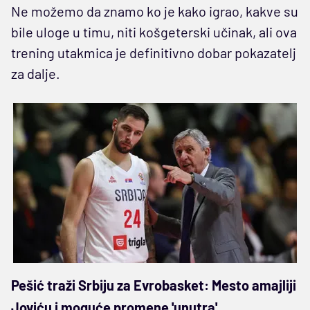
Ne možemo da znamo ko je kako igrao, kakve su
bile uloge u timu, niti košgeterski učinak, ali ova
trening utakmica je definitivno dobar pokazatelj
za dalje.
Pešić traži Srbiju za Evrobasket: Mesto amajliji
Joviću i moguće promene 'unutra'