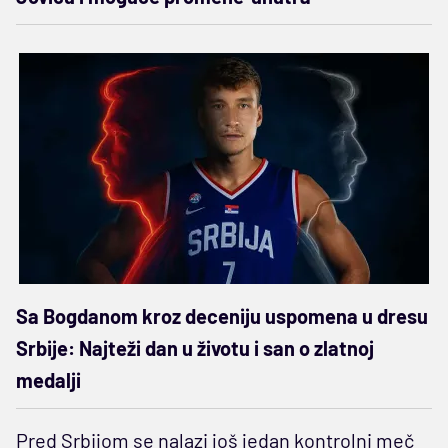
Sa Bogdanom kroz deceniju uspomena u dresu
Srbije: Najteži dan u životu i san o zlatnoj
medalji
Pred Srbijom se nalazi još jedan kontrolni meč