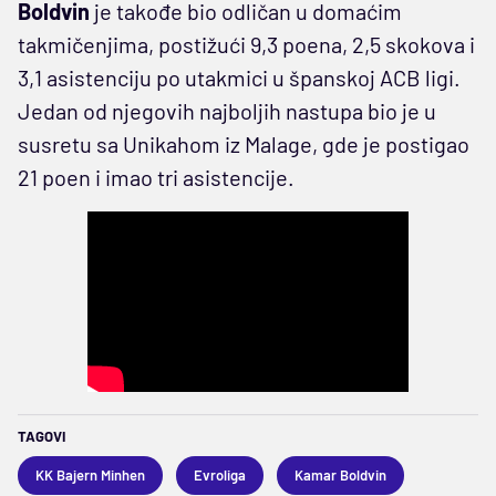
Boldvin
je takođe bio odličan u domaćim
takmičenjima, postižući 9,3 poena, 2,5 skokova i
3,1 asistenciju po utakmici u španskoj ACB ligi.
Jedan od njegovih najboljih nastupa bio je u
susretu sa Unikahom iz Malage, gde je postigao
21 poen i imao tri asistencije.
TAGOVI
KK Bajern Minhen
Evroliga
Kamar Boldvin