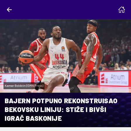
Kamar Boldvin (©MN Press)
BAJERN POTPUNO REKONSTRUISAO
BEKOVSKU LINIJU: STIŽE I BIVŠI
IGRAČ BASKONIJE