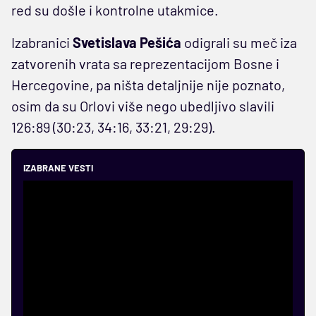
red su došle i kontrolne utakmice.
Izabranici
Svetislava Pešića
odigrali su meč iza
zatvorenih vrata sa reprezentacijom Bosne i
Hercegovine, pa ništa detaljnije nije poznato,
osim da su Orlovi više nego ubedljivo slavili
126:89 (30:23, 34:16, 33:21, 29:29).
IZABRANE VESTI