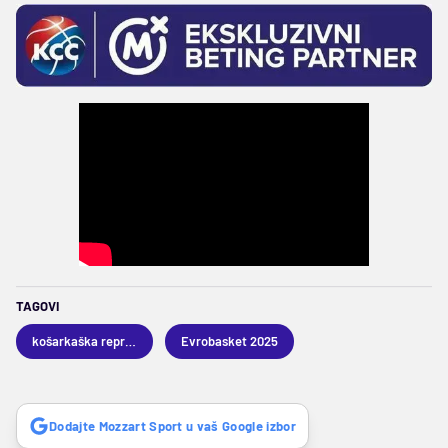
TAGOVI
košarkaška reprezentacija Srbije
Evrobasket 2025
Dodajte Mozzart Sport u vaš Google izbor