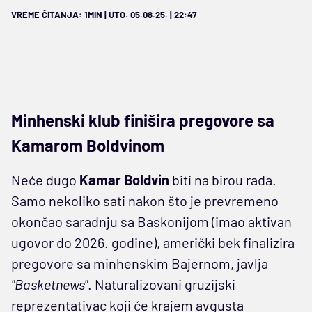
VREME ČITANJA: 1MIN | UTO. 05.08.25. | 22:47
Minhenski klub finišira pregovore sa
Kamarom Boldvinom
Neće dugo
Kamar Boldvin
biti na birou rada.
Samo nekoliko sati nakon što je prevremeno
okončao saradnju sa Baskonijom (imao aktivan
ugovor do 2026. godine), američki bek finalizira
pregovore sa minhenskim Bajernom, javlja
"Basketnews"
. Naturalizovani gruzijski
reprezentativac koji će krajem avgusta