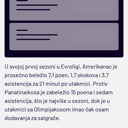
U svojoj prvoj sezoni u Evroligi, Amerikanac je
prosečno beležio 7,1 poen, 1,7 skokova i 3,7
asistencija za 21 minut po utakmici. Protiv
Panatinaikosa je zabeležio 15 poena i sedam
asistencija, što je najviše u sezoni, dok je u
utakmici sa Olimpijakosom imao čak osam
dodavanja za saigrače.