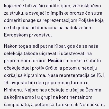
koja neće biti za širi auditorijum, već isključivo
za struku, a osvajači olimpijske bronze će sutra
odmeriti snage sa reprezentacijom Poljske koja
će biti jedna od domaćina na nadolazećem
Evropskom prvenstvu.
Nakon toga sledi put na Kipar, gde će se naša
selekcija takođe uigravati i učestvovati na
pripremnom turniru.
Pešića
i momke u subotu
očekuje duel protiv Grčke, a potom u nedelju
okršaj sa Kipranima. Naša reprezentacija će 15. i
16. avgusta biti deo pripremnog turnira u
Minhenu. Najpre nas očekuje okršaj sa Česima
sa kojima smo i u grupi na kontinentalnom
šampionatu, a potom sa Turskom ili Nemačkom,