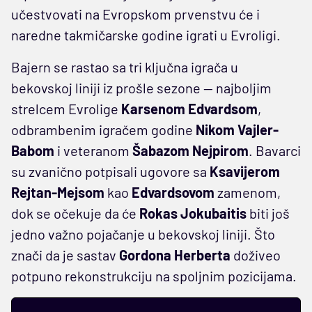
učestvovati na Evropskom prvenstvu će i
naredne takmičarske godine igrati u Evroligi.
Bajern se rastao sa tri ključna igrača u
bekovskoj liniji iz prošle sezone — najboljim
strelcem Evrolige
Karsenom Edvardsom
,
odbrambenim igračem godine
Nikom Vajler-
Babom
i veteranom
Šabazom Nejpirom
. Bavarci
su zvanično potpisali ugovore sa
Ksavijerom
Rejtan-Mejsom
kao
Edvardsovom
zamenom,
dok se očekuje da će
Rokas Jokubaitis
biti još
jedno važno pojačanje u bekovskoj liniji. Što
znači da je sastav
Gordona Herberta
doživeo
potpuno rekonstrukciju na spoljnim pozicijama.