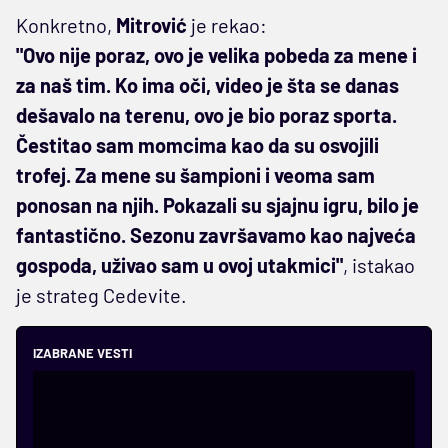
Konkretno,
Mitrović
je rekao:
"Ovo nije poraz, ovo je velika pobeda za mene i
za naš tim. Ko ima oči, video je šta se danas
dešavalo na terenu, ovo je bio poraz sporta.
Čestitao sam momcima kao da su osvojili
trofej. Za mene su šampioni i veoma sam
ponosan na njih. Pokazali su sjajnu igru, bilo je
fantastično. Sezonu završavamo kao najveća
gospoda, uživao sam u ovoj utakmici"
, istakao
je strateg Cedevite.
IZABRANE VESTI