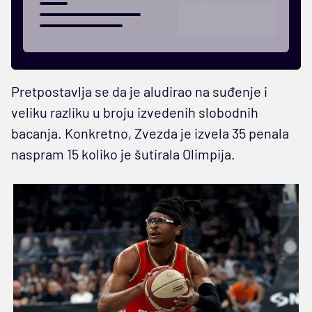
Pretpostavlja se da je aludirao na suđenje i
veliku razliku u broju izvedenih slobodnih
bacanja. Konkretno, Zvezda je izvela 35 penala
naspram 15 koliko je šutirala Olimpija.