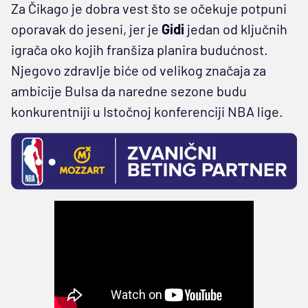
Za Čikago je dobra vest što se očekuje potpuni
oporavak do jeseni, jer je
Gidi
jedan od ključnih
igrača oko kojih franšiza planira budućnost.
Njegovo zdravlje biće od velikog značaja za
ambicije Bulsa da naredne sezone budu
konkurentniji u Istočnoj konferenciji NBA lige.