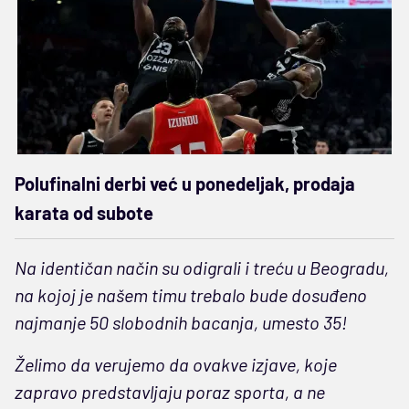
Polufinalni derbi već u ponedeljak, prodaja
karata od subote
Na identičan način su odigrali i treću u Beogradu,
na kojoj je našem timu trebalo bude dosuđeno
najmanje 50 slobodnih bacanja, umesto 35!
Želimo da verujemo da ovakve izjave, koje
zapravo predstavljaju poraz sporta, a ne