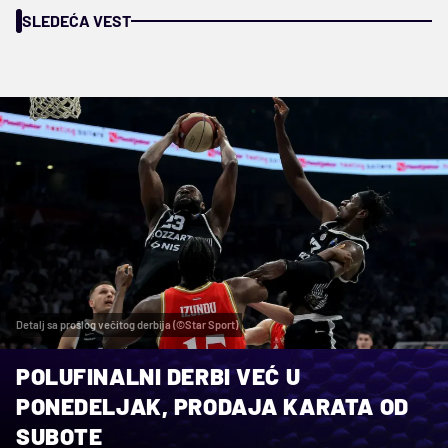
SLEDEĆA VEST
Detalj sa prošlog večitog derbija (©Star Sport)
POLUFINALNI DERBI VEĆ U
PONEDELJAK, PRODAJA KARATA OD
SUBOTE