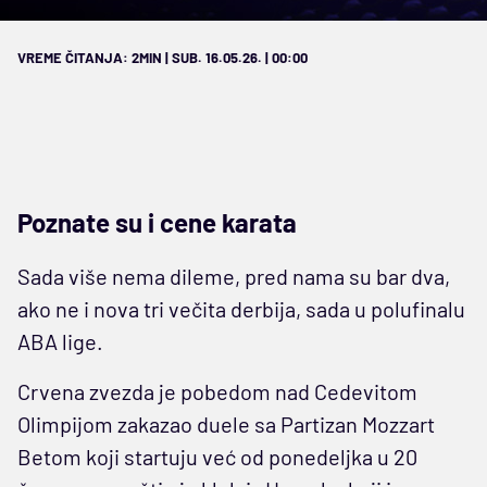
VREME ČITANJA: 2MIN | SUB. 16.05.26. | 00:00
Poznate su i cene karata
Sada više nema dileme, pred nama su bar dva,
ako ne i nova tri večita derbija, sada u polufinalu
ABA lige.
Crvena zvezda je pobedom nad Cedevitom
Olimpijom zakazao duele sa Partizan Mozzart
Betom koji startuju već od ponedeljka u 20