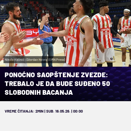
Nikola Kalinić i Džordan Nvora (©MN Press)
PONOĆNO SAOPŠTENJE ZVEZDE:
TREBALO JE DA BUDE SUĐENO 50
SLOBODNIH BACANJA
VREME ČITANJA: 2MIN | SUB. 16.05.26. | 00:00