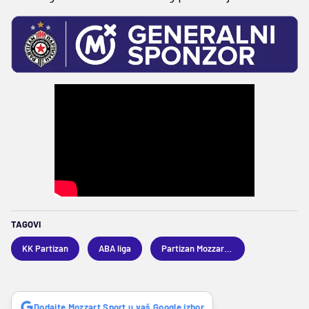
TAGOVI
KK Partizan
ABA liga
Partizan Mozzart Bet
Dodajte Mozzart Sport u vaš Google izbor