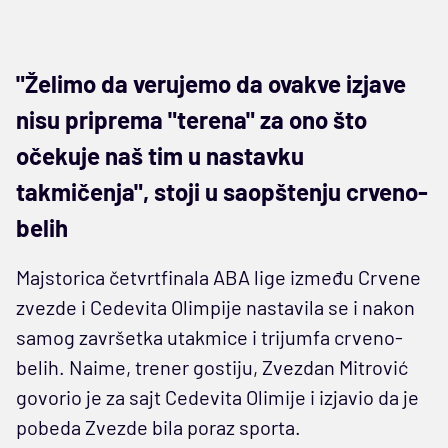
"Želimo da verujemo da ovakve izjave
nisu priprema "terena" za ono što
očekuje naš tim u nastavku
takmičenja", stoji u saopštenju crveno-
belih
Majstorica četvrtfinala ABA lige između Crvene
zvezde i Cedevita Olimpije nastavila se i nakon
samog završetka utakmice i trijumfa crveno-
belih. Naime, trener gostiju, Zvezdan Mitrović
govorio je za sajt Cedevita Olimije i izjavio da je
pobeda Zvezde bila poraz sporta.