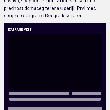
časova, saopštio je klub iz Humske koji ima
prednost domaćeg terena u seriji. Prvi meč
serije će se igrati u Beogradskoj areni.
IZABRANE VESTI