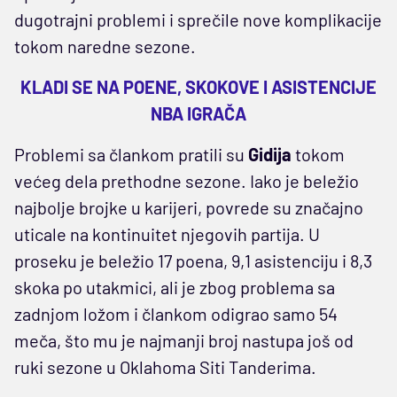
dugotrajni problemi i sprečile nove komplikacije
tokom naredne sezone.
KLADI SE NA POENE, SKOKOVE I ASISTENCIJE
NBA IGRAČA
Problemi sa člankom pratili su
Gidija
tokom
većeg dela prethodne sezone. Iako je beležio
najbolje brojke u karijeri, povrede su značajno
uticale na kontinuitet njegovih partija. U
proseku je beležio 17 poena, 9,1 asistenciju i 8,3
skoka po utakmici, ali je zbog problema sa
zadnjom ložom i člankom odigrao samo 54
meča, što mu je najmanji broj nastupa još od
ruki sezone u Oklahoma Siti Tanderima.