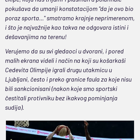
pokušava da umanji konstatacijom "da je ovo bio
poraz sporta..." smatramo krajnje neprimerenom,
i što je najvažnije kao takva ne odgovara istini i
dešavanjima na terenu!
Verujemo da su svi gledaoci u dvorani, i pored
malih ekrana videli i način na koji su košarkaši
Cedevita Olimpije igrali drugu utakmicu u
Ljubljani, često i preko granice faula za koje nisu
bili sankcionisani (nakon koje smo sportski
čestitali protivniku bez ikakvog pominjanja
sudija).