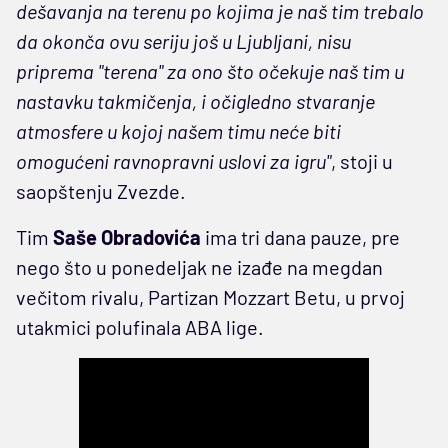
dešavanja na terenu po kojima je naš tim trebalo
da okonča ovu seriju još u Ljubljani, nisu
priprema "terena" za ono što očekuje naš tim u
nastavku takmičenja, i očigledno stvaranje
atmosfere u kojoj našem timu neće biti
omogućeni ravnopravni uslovi za igru"
, stoji u
saopštenju Zvezde.
Tim
Saše Obradovića
ima tri dana pauze, pre
nego što u ponedeljak ne izađe na megdan
večitom rivalu, Partizan Mozzart Betu, u prvoj
utakmici polufinala ABA lige.