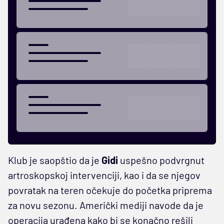
Klub je saopštio da je
Gidi
uspešno podvrgnut
artroskopskoj intervenciji, kao i da se njegov
povratak na teren očekuje do početka priprema
za novu sezonu. Američki mediji navode da je
operacija urađena kako bi se konačno rešili