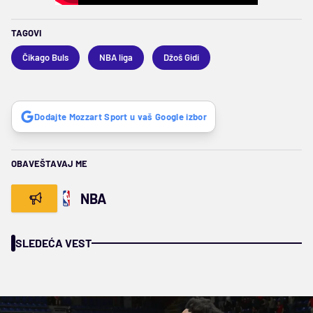
TAGOVI
Čikago Buls
NBA liga
Džoš Gidi
Dodajte Mozzart Sport u vaš Google izbor
OBAVEŠTAVAJ ME
NBA
SLEDEĆA VEST