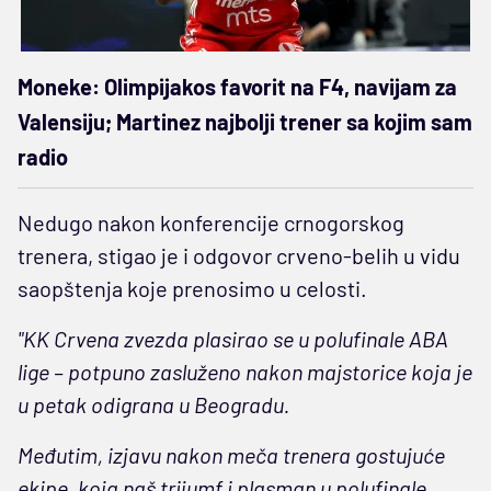
Moneke: Olimpijakos favorit na F4, navijam za
Valensiju; Martinez najbolji trener sa kojim sam
radio
Nedugo nakon konferencije crnogorskog
trenera, stigao je i odgovor crveno-belih u vidu
saopštenja koje prenosimo u celosti.
"KK Crvena zvezda plasirao se u polufinale ABA
lige – potpuno zasluženo nakon majstorice koja je
u petak odigrana u Beogradu.
Međutim, izjavu nakon meča trenera gostujuće
ekipe, koja naš trijumf i plasman u polufinale