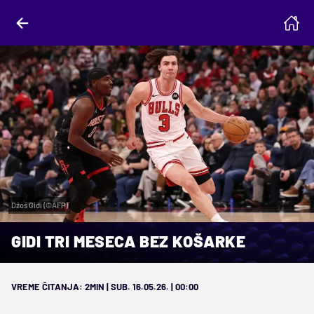
Džoš Gidi (©AFP)
GIDI TRI MESECA BEZ KOŠARKE
VREME ČITANJA: 2MIN | SUB. 16.05.26. | 00:00