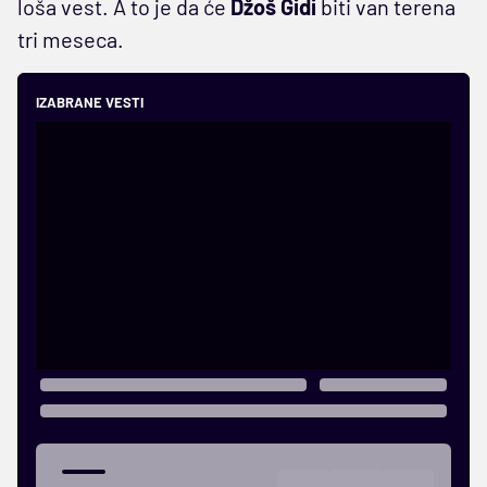
loša vest. A to je da će
Džoš Gidi
biti van terena
tri meseca.
IZABRANE VESTI