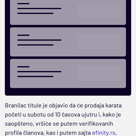
Branilac titule je objavio da će prodaja karata
početi u subotu od 10 časova ujutru i, kako je
saopšteno, vršiće se putem verifikovanih
profila članova, kao i putem sajta
efinity.rs
,