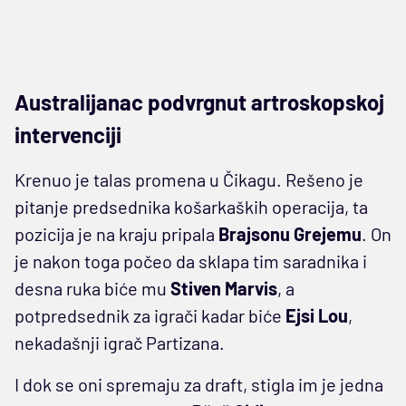
Australijanac podvrgnut artroskopskoj
intervenciji
Krenuo je talas promena u Čikagu. Rešeno je
pitanje predsednika košarkaških operacija, ta
pozicija je na kraju pripala
Brajsonu Grejemu
. On
je nakon toga počeo da sklapa tim saradnika i
desna ruka biće mu
Stiven Marvis
, a
potpredsednik za igrači kadar biće
Ejsi Lou
,
nekadašnji igrač Partizana.
I dok se oni spremaju za draft, stigla im je jedna