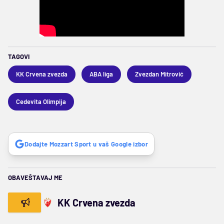
TAGOVI
KK Crvena zvezda
ABA liga
Zvezdan Mitrović
Cedevita Olimpija
Dodajte Mozzart Sport u vaš Google izbor
OBAVEŠTAVAJ ME
KK Crvena zvezda