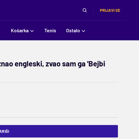
PRIJAVI SE
Košarka
Tenis
Ostalo
nao engleski, zvao sam ga 'Bejbi
RIŠI