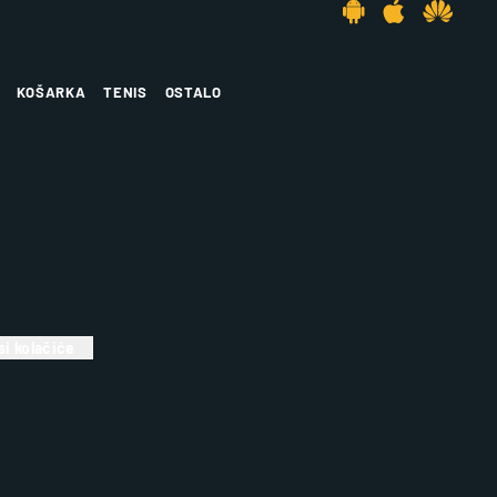
KOŠARKA
TENIS
OSTALO
i kolačiće