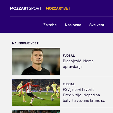
Za tebe
Naslovna
Sve vesti
NAJNOVIJE VESTI
FUDBAL
Blagojević: Nema
opravdanja
FUDBAL
PSV je prvi favorit
Eredivizije: Napad na
četvrtu vezanu krunu sa
starim snagama