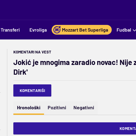
Transferi
Evroliga
Mozzart Bet Superliga
Fudbal
KOMENTARI NA VEST
Jokić je mnogima zaradio novac! Nije z
Dirk'
KOMENTARIŠI
Hronološki
Pozitivni
Negativni
KOMENTA