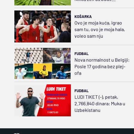
košarkašica
KOŠARKA
Ovo je moja kuća, igrao
sam tu, ovo je moja hala,
voleo sam nju
FUDBAL
Nova normalnost u Belgiji:
Posle 17 godina bez plej-
ofa
FUDBAL
LUDI TIKET (-), petak,
2.766.840 dinara: Muka u
Uzbekistanu