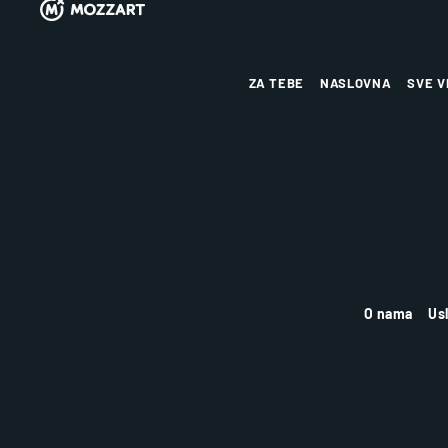
ZA TEBE
NASLOVNA
SVE V
O nama
Us