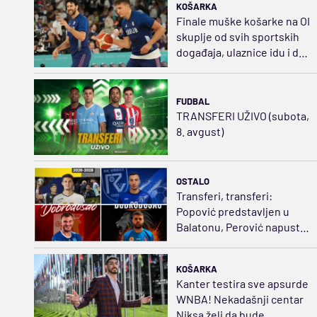
KOŠARKA
Finale muške košarke na OI
skuplje od svih sportskih
događaja, ulaznice idu i do
3.350 dolara
FUDBAL
TRANSFERI UŽIVO (subota,
8. avgust)
OSTALO
Transferi, transferi:
Popović predstavljen u
Balatonu, Perović napustio
Dinamo, Lavovi sve jači
KOŠARKA
Kanter testira sve apsurde
WNBA! Nekadašnji centar
Niksa želi da bude