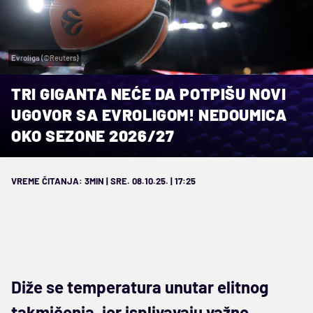
Evroliga (©Reuters)
TRI GIGANTA NEĆE DA POTPIŠU NOVI
UGOVOR SA EVROLIGOM! NEDOUMICA
OKO SEZONE 2026/27
VREME ČITANJA: 3MIN | SRE. 08.10.25. | 17:25
Diže se temperatura unutar elitnog
takmičenja, jer isplivavaju važne