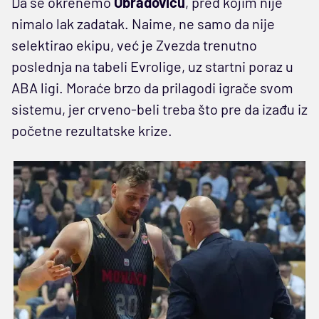
Da se okrenemo
Obradoviću
, pred kojim nije
nimalo lak zadatak. Naime, ne samo da nije
selektirao ekipu, već je Zvezda trenutno
poslednja na tabeli Evrolige, uz startni poraz u
ABA ligi. Moraće brzo da prilagodi igrače svom
sistemu, jer crveno-beli treba što pre da izađu iz
početne rezultatske krize.