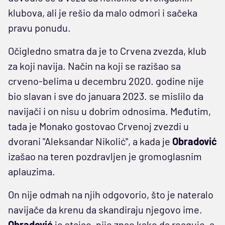
klubova, ali je rešio da malo odmori i sačeka
pravu ponudu.
Očigledno smatra da je to Crvena zvezda, klub
za koji navija. Način na koji se razišao sa
crveno-belima u decembru 2020. godine nije
bio slavan i sve do januara 2023. se mislilo da
navijači i on nisu u dobrim odnosima. Međutim,
tada je Monako gostovao Crvenoj zvezdi u
dvorani "Aleksandar Nikolić", a kada je
Obradović
izašao na teren pozdravljen je gromoglasnim
aplauzima.
On nije odmah na njih odgovorio, što je nateralo
navijače da krenu da skandiraju njegovo ime.
Obradović
je stajao, nije znao kako da reaguje, a