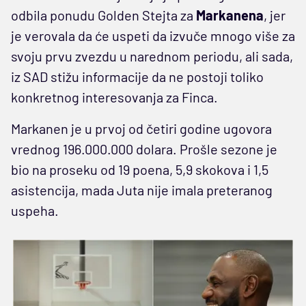
odbila ponudu Golden Stejta za
Markanena
, jer
je verovala da će uspeti da izvuče mnogo više za
svoju prvu zvezdu u narednom periodu, ali sada,
iz SAD stižu informacije da ne postoji toliko
konkretnog interesovanja za Finca.
Markanen je u prvoj od četiri godine ugovora
vrednog 196.000.000 dolara. Prošle sezone je
bio na proseku od 19 poena, 5,9 skokova i 1,5
asistencija, mada Juta nije imala preteranog
uspeha.