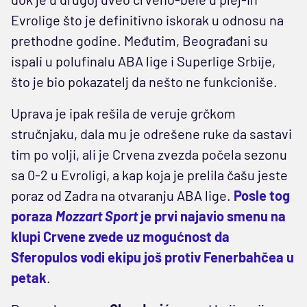
Evrolige što je definitivno iskorak u odnosu na
prethodne godine. Međutim, Beograđani su
ispali u polufinalu ABA lige i Superlige Srbije,
što je bio pokazatelj da nešto ne funkcioniše.
Uprava je ipak rešila de veruje grčkom
stručnjaku, dala mu je odrešene ruke da sastavi
tim po volji, ali je Crvena zvezda počela sezonu
sa 0-2 u Evroligi, a kap koja je prelila čašu jeste
poraz od Zadra na otvaranju ABA lige.
Posle tog
poraza
Mozzart Sport
je prvi najavio smenu na
klupi Crvene zvede uz mogućnost da
Sferopulos vodi ekipu još protiv Fenerbahčea u
petak
.