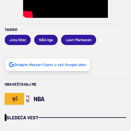
TAGOVI
Juta Džez
NBA liga
Lauri Markanen
Dodajte Mozzart Sport u vaš Google izbor
OBAVEŠTAVAJ ME
NBA
SLEDEĆA VEST