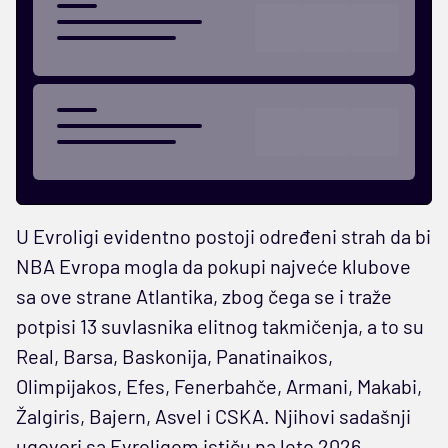
U Evroligi evidentno postoji određeni strah da bi
NBA Evropa mogla da pokupi najveće klubove
sa ove strane Atlantika, zbog čega se i traže
potpisi 13 suvlasnika elitnog takmičenja, a to su
Real, Barsa, Baskonija, Panatinaikos,
Olimpijakos, Efes, Fenerbahče, Armani, Makabi,
Žalgiris, Bajern, Asvel i CSKA. Njihovi sadašnji
ugovori sa Evroligom ističu na leto 2026.