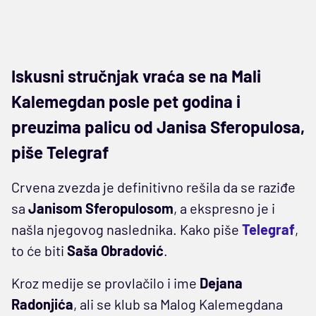
Iskusni stručnjak vraća se na Mali
Kalemegdan posle pet godina i
preuzima palicu od Janisa Sferopulosa,
piše Telegraf
Crvena zvezda je definitivno rešila da se raziđe
sa
Janisom
Sferopulosom
, a ekspresno je i
našla njegovog naslednika. Kako piše
Telegraf
,
to će biti
Saša Obradović
.
Kroz medije se provlačilo i ime
Dejana
Radonjića
, ali se klub sa Malog Kalemegdana