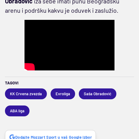
Obradović
iza sebe imati punu Beogradsku
arenu i podršku kakvu je oduvek i zaslužio.
TAGOVI
KK Crvena zvezda
Evroliga
Saša Obradović
ABA liga
Dodajte Mozzart Sport u vaš Google izbor