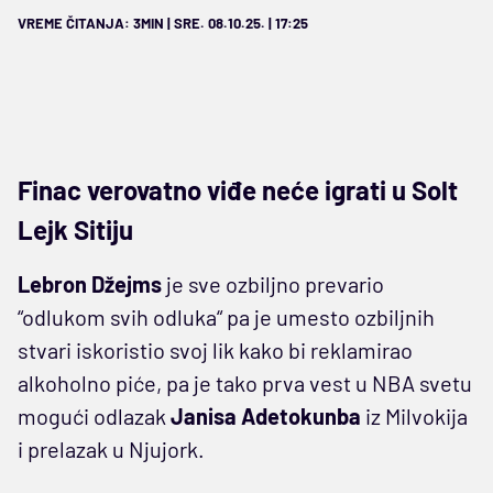
VREME ČITANJA: 3MIN | SRE. 08.10.25. | 17:25
Finac verovatno viđe neće igrati u Solt
Lejk Sitiju
Lebron Džejms
je sve ozbiljno prevario
“odlukom svih odluka“ pa je umesto ozbiljnih
stvari iskoristio svoj lik kako bi reklamirao
alkoholno piće, pa je tako prva vest u NBA svetu
mogući odlazak
Janisa Adetokunba
iz Milvokija
i prelazak u Njujork.