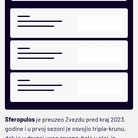
Sferopulos
je preuzeo Zvezdu pred kraj 2023.
godine i u prvoj sezoni je osvojio tripla-krunu,
dok je u drugoj uveo crveno-bele u plej-in