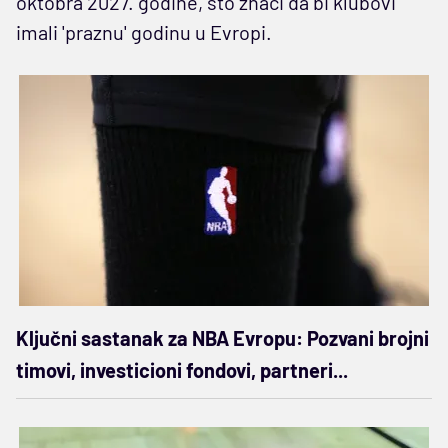
oktobra 2027. godine, što znači da bi klubovi
imali 'praznu' godinu u Evropi.
Ključni sastanak za NBA Evropu: Pozvani brojni
timovi, investicioni fondovi, partneri...