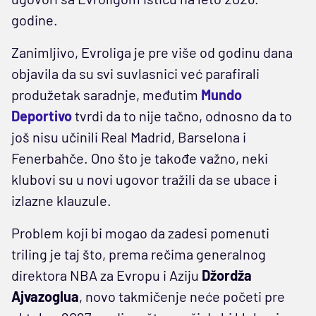
godine.
Zanimljivo, Evroliga je pre više od godinu dana
objavila da su svi suvlasnici već parafirali
produžetak saradnje, međutim
Mundo
Deportivo
tvrdi da to nije tačno, odnosno da to
još nisu učinili Real Madrid, Barselona i
Fenerbahče. Ono što je takođe važno, neki
klubovi su u novi ugovor tražili da se ubace i
izlazne klauzule.
Problem koji bi mogao da zadesi pomenuti
triling je taj što, prema rečima generalnog
direktora NBA za Evropu i Aziju
Džordža
Ajvazoglua
, novo takmičenje neće početi pre