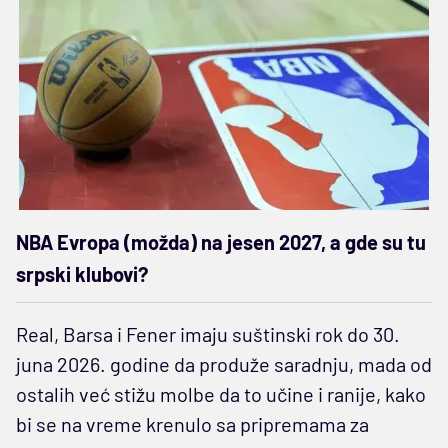
NBA Evropa (možda) na jesen 2027, a gde su tu
srpski klubovi?
Real, Barsa i Fener imaju suštinski rok do 30.
juna 2026. godine da produže saradnju, mada od
ostalih već stižu molbe da to učine i ranije, kako
bi se na vreme krenulo sa pripremama za