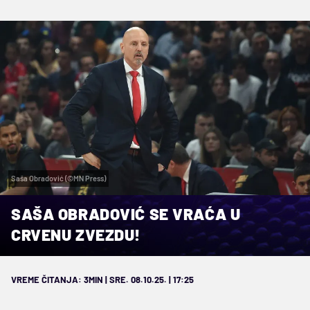
Saša Obradović (©MN Press)
SAŠA OBRADOVIĆ SE VRAĆA U
CRVENU ZVEZDU!
VREME ČITANJA: 3MIN | SRE. 08.10.25. | 17:25