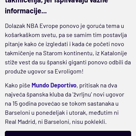
informacije...
Dolazak NBA Evrope ponovo je goruća tema u
košarkaškom svetu, pa se samim tim postavlja
pitanje kako će izgledati i kada će početi novo
takmičenje na Starom kontinentu, iz Katalonije
stiže vest da su španski giganti ponovo odbili da
produže ugovor sa Evroligom!
Kako piše
Mundo Deportivo
, pritisak na dva
najveća španska kluba da 'žvrljnu' novi ugovor
na 15 godina povećao se tokom sastanaka u
Barseloni u ponedeljak i utorak, međutim ni
Real Madrid, ni Barseloni, nisu poklekli.