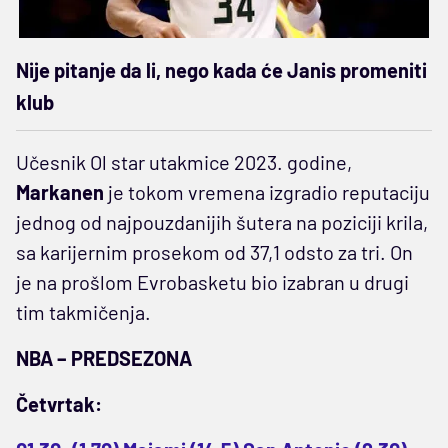
Nije pitanje da li, nego kada će Janis promeniti
klub
Učesnik Ol star utakmice 2023. godine,
Markanen
je tokom vremena izgradio reputaciju
jednog od najpouzdanijih šutera na poziciji krila,
sa karijernim prosekom od 37,1 odsto za tri. On
je na prošlom Evrobasketu bio izabran u drugi
tim takmičenja.
NBA – PREDSEZONA
Četvrtak: