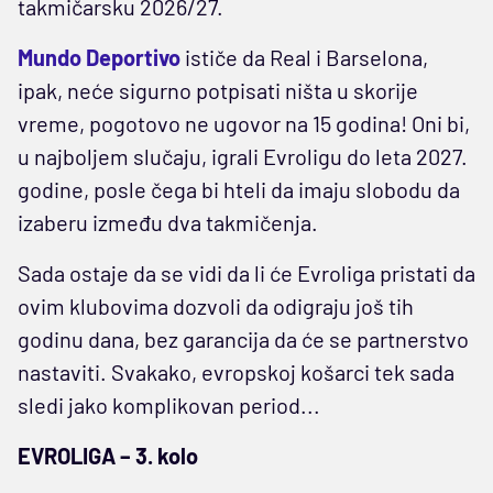
takmičarsku 2026/27.
Mundo Deportivo
ističe da Real i Barselona,
ipak, neće sigurno potpisati ništa u skorije
vreme, pogotovo ne ugovor na 15 godina! Oni bi,
u najboljem slučaju, igrali Evroligu do leta 2027.
godine, posle čega bi hteli da imaju slobodu da
izaberu između dva takmičenja.
Sada ostaje da se vidi da li će Evroliga pristati da
ovim klubovima dozvoli da odigraju još tih
godinu dana, bez garancija da će se partnerstvo
nastaviti. Svakako, evropskoj košarci tek sada
sledi jako komplikovan period...
EVROLIGA – 3. kolo