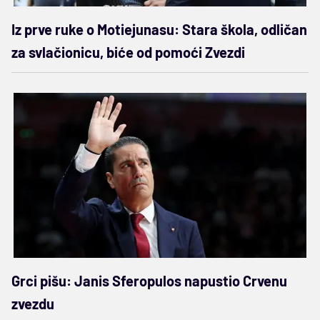
Iz prve ruke o Motiejunasu: Stara škola, odličan
za svlačionicu, biće od pomoći Zvezdi
Grci pišu: Janis Sferopulos napustio Crvenu
zvezdu