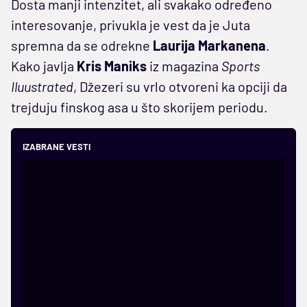
Dosta manji intenzitet, ali svakako određeno
interesovanje, privukla je vest da je Juta
spremna da se odrekne
Laurija Markanena
.
Kako javlja
Kris Maniks
iz magazina
Sports
Iluustrated
, Džezeri su vrlo otvoreni ka opciji da
trejduju finskog asa u što skorijem periodu.
IZABRANE VESTI