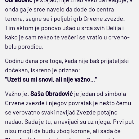
onda ga je srce navelo da dođe do centra
terena, sagne se i poljubi grb Crvene zvezde.
Tim aktom je ponovo ušao u srca svih Delija i
kako je sam rekao te večeri se vratio u crveno-
belu porodicu.
Godinu dana pre toga, kada nije baš prijateljski
dočekan, iskreno je priznao:
"Uzeti su mi snovi, ali nije važno..."
Važno je.
Saša Obradović
je jedan od simbola
Crvene zvezde i njegov povratak je nešto čemu
se verovatno svaki navijač Zvezde potajno
nadao. Sada je tu, a navijači su uz njega. Prvi put
nisu mogli da budu zbog korone, ali sada će