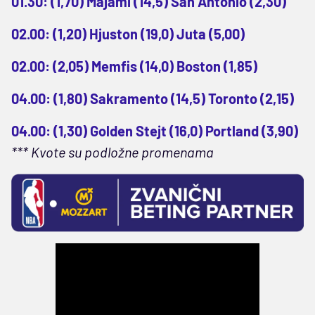
01.30: (1,70) Majami (14,5) San Antonio (2,30)
02.00: (1,20) Hjuston (19,0) Juta (5,00)
02.00: (2,05) Memfis (14,0) Boston (1,85)
04.00: (1,80) Sakramento (14,5) Toronto (2,15)
04.00: (1,30) Golden Stejt (16,0) Portland (3,90)
*** Kvote su podložne promenama