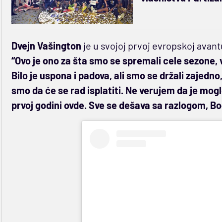
Dvejn Vašington
je u svojoj prvoj evropskoj avant
“Ovo je ono za šta smo se spremali cele sezone, v
Bilo je uspona i padova, ali smo se držali zajedno, 
smo da će se rad isplatiti. Ne verujem da je mog
prvoj godini ovde. Sve se dešava sa razlogom, Bo