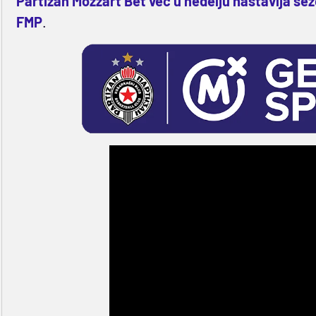
Partizan Mozzart Bet već u nedelju nastavlja sez
FMP
.