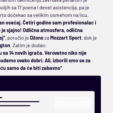
ljih sa 17 poena i devet asistencija, pa je
rta
dočekao sa velikim osmehom na licu.
n osećaj. Četiri godine sam profesionalac i
 je sjajno! Odlična atmosfera, odlična
aj“
, poručio je
Džons
za
Mozzart Sport
, dok je
ngton
. Zatim je dodao:
 sa 14 novih igrača. Verovatno niko nije
udemo ovako dobri. Ali, izborili smo se za
i ću samo da će biti zabavno“
.