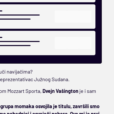
ruči navijačima?
 reprezentativac Južnog Sudana.
om Mozzart Sporta,
Dvejn Vašington
je i sam
grupa momaka osvojila je titulu, završili smo
o pobednici i osvajači pehara. Ovo mi je prvi