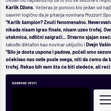
Karlik Džons
. Večeras je ponovo bio jedan od najbo
sasvim logično da je pitanja novinara
Mozzart Spo
“Karlik šampion? Zvuči fenomenalno. Neverovata
nikada nisam igrao finale, nisam uzeo trofej. Ovo
utakmica, odlični saigrači... Stvarno sjajan oseć
takođe diktafon kao novinar uključio i
Dvejn Vaši
“Bilo je dosta uspona i padova, počeli smo sezonu
očekivao nas ovde posle svega, niti da ćemo da b
trofej. Rekao bih vam šta će biti sledeće, ali reć
IZABRANE VESTI