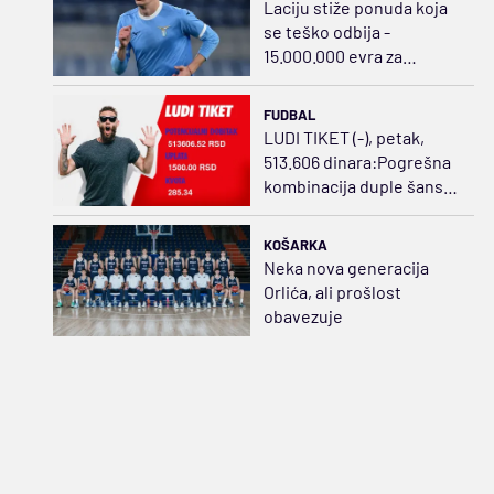
Laciju stiže ponuda koja
se teško odbija -
15.000.000 evra za
Ratkova
FUDBAL
LUDI TIKET (-), petak,
513.606 dinara:Pogrešna
kombinacija duple šanse
i golova sažvakala
dobitak
KOŠARKA
Neka nova generacija
Orlića, ali prošlost
obavezuje