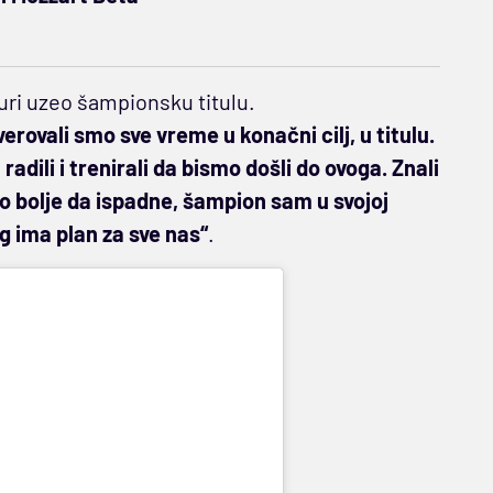
uri uzeo šampionsku titulu.
erovali smo sve vreme u konačni cilj, u titulu.
radili i trenirali da bismo došli do ovoga. Znali
lo bolje da ispadne, šampion sam u svojoj
g ima plan za sve nas“
.