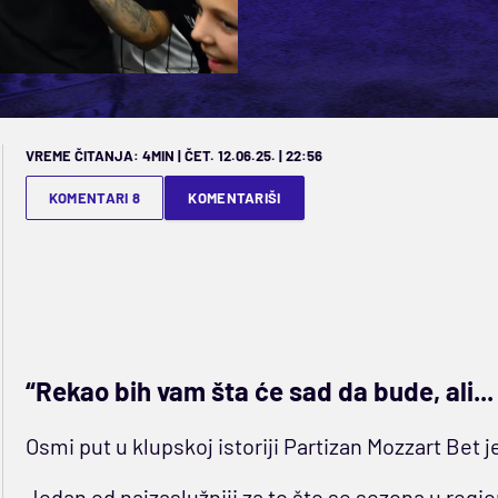
VREME ČITANJA: 4MIN | ČET. 12.06.25. | 22:56
KOMENTARI 8
KOMENTARIŠI
“Rekao bih vam šta će sad da bude, ali..
Osmi put u klupskoj istoriji Partizan Mozzart Bet 
Jedan od najzaslužniji za to što se sezona u re