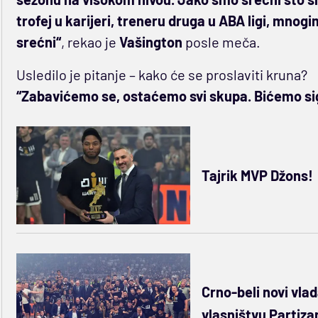
trofej u karijeri, treneru druga u ABA ligi, mno
srećni“
, rekao je
Vašington
posle meča.
Usledilo je pitanje – kako će se proslaviti kruna?
“Zabavićemo se, ostaćemo svi skupa. Bićemo sig
Tajrik MVP Džons!
Crno-beli novi vla
vlasništvu Partiza