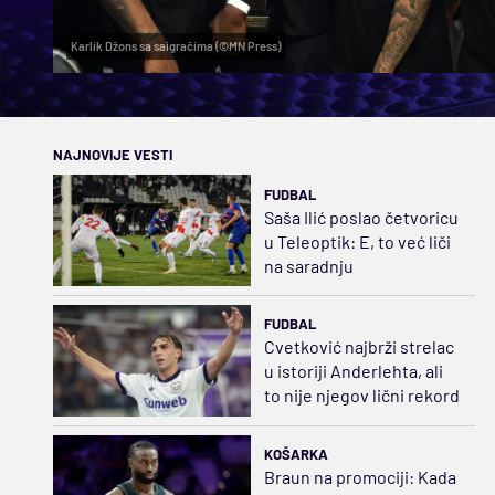
Karlik Džons sa saigračima (©MN Press)
NAJNOVIJE VESTI
FUDBAL
Saša Ilić poslao četvoricu
u Teleoptik: E, to već liči
na saradnju
FUDBAL
Cvetković najbrži strelac
u istoriji Anderlehta, ali
to nije njegov lični rekord
KOŠARKA
Braun na promociji: Kada