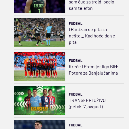
sam čuo za trejd, bacio
sam telefon
FUDBAL
I Partizan se pita za
nešto... Kad hoće da se
pita
FUDBAL
Kreće i Premijer liga BIH:
Potera za Banjalučanima
FUDBAL
TRANSFERI UŽIVO
(petak, 7. avgust)
FUDBAL