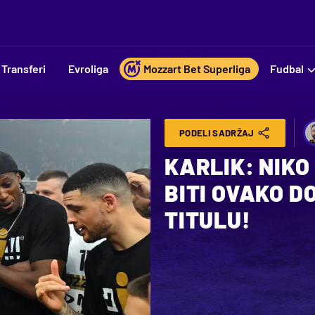
Transferi
Evroliga
Mozzart Bet Superliga
Fudbal
PODELI SADRŽAJ
KARLIK: NIKO
BITI OVAKO DO
TITULU!