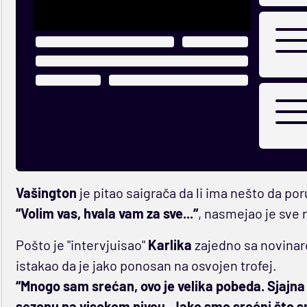
Vašington
je pitao saigrača da li ima nešto da po
“Volim vas, hvala vam za sve...“
, nasmejao je sve
Pošto je "intervjuisao"
Karlika
zajedno sa novinar
istakao da je jako ponosan na osvojen trofej.
“Mnogo sam srećan, ovo je velika pobeda. Sjajna 
sezonu na visokom nivou. Jako smo srećni što sm