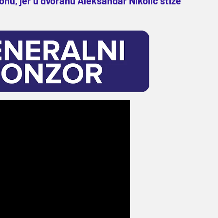
onu, jer u dvoranu Aleksandar Nikolić stiže