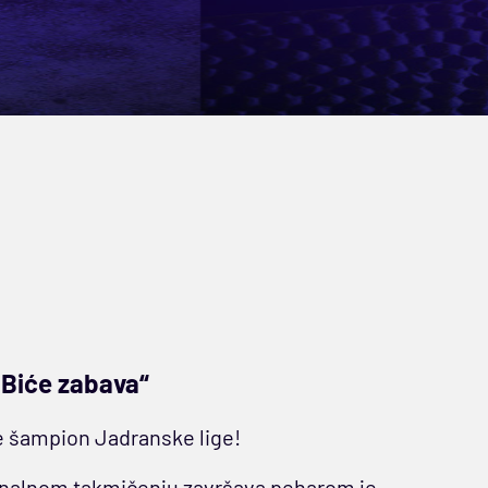
. Biće zabava“
je šampion Jadranske lige!
gionalnom takmičenju završava peharom je