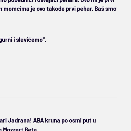
gim momcima je ovo takođe prvi pehar. Baš smo
urni i slavićemo“.
dari Jadrana! ABA kruna po osmi put u
n Mozzart Beta