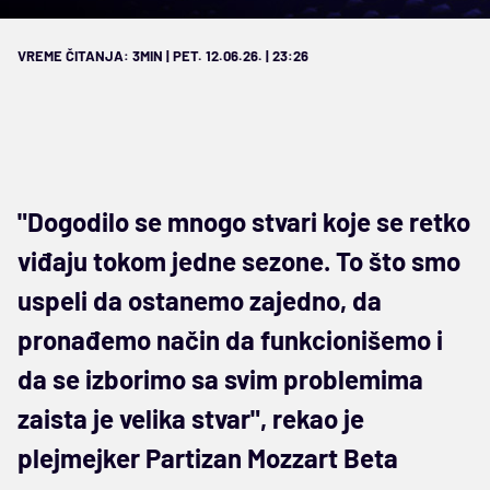
VREME ČITANJA: 3MIN | PET. 12.06.26. | 23:26
"Dogodilo se mnogo stvari koje se retko
viđaju tokom jedne sezone. To što smo
uspeli da ostanemo zajedno, da
pronađemo način da funkcionišemo i
da se izborimo sa svim problemima
zaista je velika stvar", rekao je
plejmejker Partizan Mozzart Beta