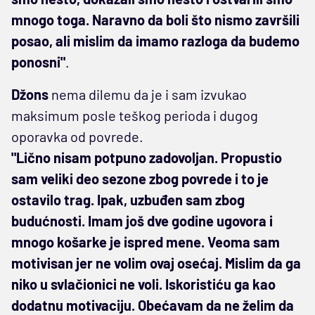
mnogo toga. Naravno da boli što nismo završili
posao, ali mislim da imamo razloga da budemo
ponosni"
.
Džons
nema dilemu da je i sam izvukao
maksimum posle teškog perioda i dugog
oporavka od povrede.
"Lično nisam potpuno zadovoljan. Propustio
sam veliki deo sezone zbog povrede i to je
ostavilo trag. Ipak, uzbuđen sam zbog
budućnosti. Imam još dve godine ugovora i
mnogo košarke je ispred mene. Veoma sam
motivisan jer ne volim ovaj osećaj. Mislim da ga
niko u svlačionici ne voli. Iskoristiću ga kao
dodatnu motivaciju. Obećavam da ne želim da