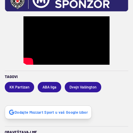
TAGOVI
KK Partizan
ABA liga
Dvejn Vašington
Dodajte Mozzart Sport u vaš Google izbor
OBAVEŠTAVAJ ME