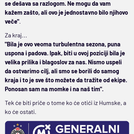
se dešava sa razlogom. Ne mogu da vam
kažem zašto, ali ovo je jednostavno bilo njihovo
veče"
.
Za kraj...
"Bila je ovo veoma turbulentna sezona, puna
uspona i padova. Ipak, biti u ovoj poziciji bila je
velika prilika i blagoslov za nas. Nismo uspeli
da ostvarimo cilj, ali smo se borili do samog
kraja i to je sve što možete da tražite od ekipe.
Ponosan sam na momke i na naš tim".
Tek će biti priče o tome ko će otići iz Humske, a
ko će ostati.