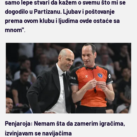
samo lepe stvari da kažem o svemu što mi se
dogodilo u Partizanu. Ljubav i poštovanje
prema ovom klubu i ljudima ovde ostaće sa
mnom"
.
Penjaroja: Nemam šta da zamerim igračima,
izvinjavam se navijačima