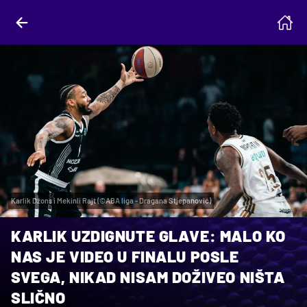
Karlik Džons i Mekinli Rajt (©ABA liga - Dragana Stjepanović)
KARLIK UZDIGNUTE GLAVE: MALO KO
NAS JE VIDEO U FINALU POSLE
SVEGA, NIKAD NISAM DOŽIVEO NIŠTA
SLIČNO