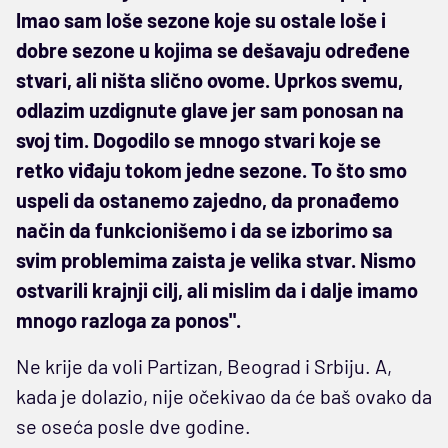
Imao sam loše sezone koje su ostale loše i
dobre sezone u kojima se dešavaju određene
stvari, ali ništa slično ovome. Uprkos svemu,
odlazim uzdignute glave jer sam ponosan na
svoj tim. Dogodilo se mnogo stvari koje se
retko viđaju tokom jedne sezone. To što smo
uspeli da ostanemo zajedno, da pronađemo
način da funkcionišemo i da se izborimo sa
svim problemima zaista je velika stvar. Nismo
ostvarili krajnji cilj, ali mislim da i dalje imamo
mnogo razloga za ponos".
Ne krije da voli Partizan, Beograd i Srbiju. A,
kada je dolazio, nije očekivao da će baš ovako da
se oseća posle dve godine.