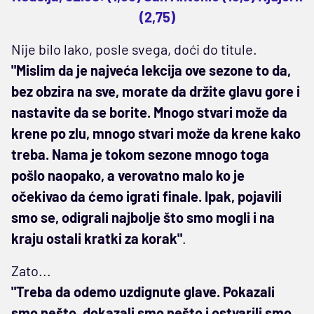
(2,75)
Nije bilo lako, posle svega, doći do titule.
"Mislim da je najveća lekcija ove sezone to da,
bez obzira na sve, morate da držite glavu gore i
nastavite da se borite. Mnogo stvari može da
krene po zlu, mnogo stvari može da krene kako
treba. Nama je tokom sezone mnogo toga
pošlo naopako, a verovatno malo ko je
očekivao da ćemo igrati finale. Ipak, pojavili
smo se, odigrali najbolje što smo mogli i na
kraju ostali kratki za korak"
.
Zato...
"Treba da odemo uzdignute glave. Pokazali
smo nešto, dokazali smo nešto i ostvarili smo