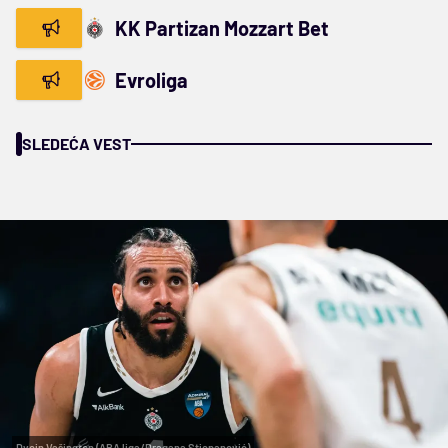
KK Partizan Mozzart Bet
Evroliga
SLEDEĆA VEST
Dvejn Vašington (ABA liga/Dragana Stjepanović)