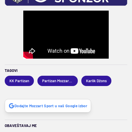
TAGOVI
KK Partizan
Partizan Mozzart Bet
Karlik Džons
Dodajte Mozzart Sport u vaš Google izbor
OBAVEŠTAVAJ ME