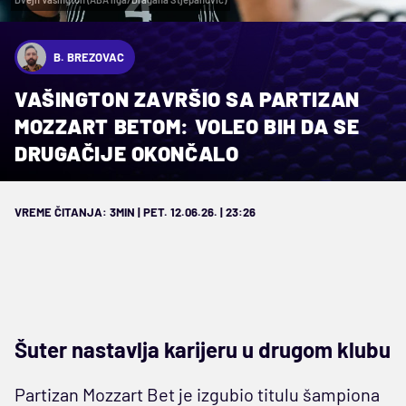
B. BREZOVAC
VAŠINGTON ZAVRŠIO SA PARTIZAN
MOZZART BETOM: VOLEO BIH DA SE
DRUGAČIJE OKONČALO
VREME ČITANJA: 3MIN | PET. 12.06.26. | 23:26
Šuter nastavlja karijeru u drugom klubu
Partizan Mozzart Bet je izgubio titulu šampiona