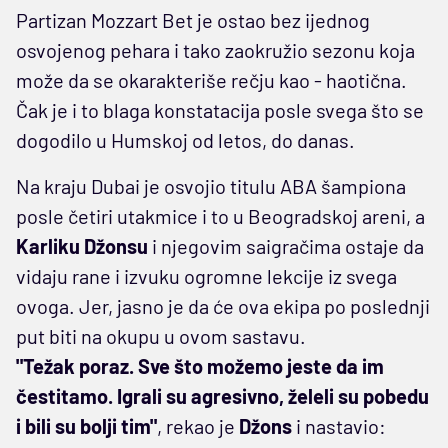
Partizan Mozzart Bet je ostao bez ijednog
osvojenog pehara i tako zaokružio sezonu koja
može da se okarakteriše rečju kao - haotična.
Čak je i to blaga konstatacija posle svega što se
dogodilo u Humskoj od letos, do danas.
Na kraju Dubai je osvojio titulu ABA šampiona
posle četiri utakmice i to u Beogradskoj areni, a
Karliku Džonsu
i njegovim saigračima ostaje da
vidaju rane i izvuku ogromne lekcije iz svega
ovoga. Jer, jasno je da će ova ekipa po poslednji
put biti na okupu u ovom sastavu.
"Težak poraz. Sve što možemo jeste da im
čestitamo. Igrali su agresivno, želeli su pobedu
i bili su bolji tim"
, rekao je
Džons
i nastavio: