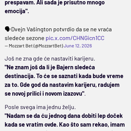
prespavam. Ali sada je prisutno mnogo
emocija".
🗣️Dvejn Vašington potvrdio da se ne vraća
sledeće sezone
pic.x.com/CHNGicn1CC
— Mozzart Bet (@MozzartBet)
June 12, 2026
Još ne zna gde će nastaviti karijeru.
"Ne znam još da li je Bajern sledeća
destinacija. To će se saznati kada bude vreme
za to. Gde god da nastavim karijeru, radujem
se novoj prilici i novom izazovu"
.
Posle svega ima jednu želju.
"Nadam se da ću jednog dana dobiti lep doček
kada se vratim ovde. Kao što sam rekao, imam