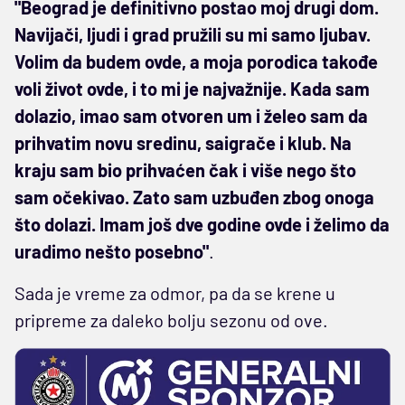
"Beograd je definitivno postao moj drugi dom.
Navijači, ljudi i grad pružili su mi samo ljubav.
Volim da budem ovde, a moja porodica takođe
voli život ovde, i to mi je najvažnije. Kada sam
dolazio, imao sam otvoren um i želeo sam da
prihvatim novu sredinu, saigrače i klub. Na
kraju sam bio prihvaćen čak i više nego što
sam očekivao. Zato sam uzbuđen zbog onoga
što dolazi. Imam još dve godine ovde i želimo da
uradimo nešto posebno"
.
Sada je vreme za odmor, pa da se krene u
pripreme za daleko bolju sezonu od ove.