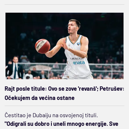
Rajt posle titule: Ovo se zove 'revanš'; Petrušev:
Očekujem da većina ostane
Čestitao je Dubaiju na osvojenoj tituli.
"Odigrali su dobro i uneli mnogo energije. Sve