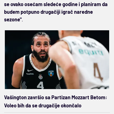
se ovako osećam sledeće godine i planiram da
budem potpuno drugačiji igrač naredne
sezone"
.
Vašington završio sa Partizan Mozzart Betom:
Voleo bih da se drugačije okončalo