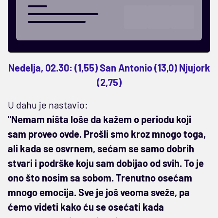
Nedelja, 02.30: (1,55) San Antonio (13,0) Njujork
(2,75)
U dahu je nastavio:
"Nemam ništa loše da kažem o periodu koji
sam proveo ovde. Prošli smo kroz mnogo toga,
ali kada se osvrnem, sećam se samo dobrih
stvari i podrške koju sam dobijao od svih. To je
ono što nosim sa sobom. Trenutno osećam
mnogo emocija. Sve je još veoma sveže, pa
ćemo videti kako ću se osećati kada