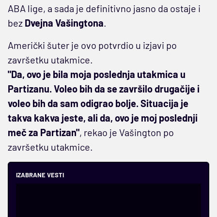
ABA lige, a sada je definitivno jasno da ostaje i
bez
Dvejna Vašingtona
.
Američki šuter je ovo potvrdio u izjavi po
završetku utakmice.
"Da, ovo je bila moja poslednja utakmica u
Partizanu. Voleo bih da se završilo drugačije i
voleo bih da sam odigrao bolje. Situacija je
takva kakva jeste, ali da, ovo je moj poslednji
meč za Partizan"
, rekao je Vašington po
završetku utakmice.
IZABRANE VESTI