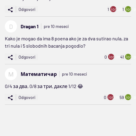
ion:minus
ion:p
Odgovori
1
1
D
Dragan 1
pre 10 meseci
Kako je mogao da ima 8 poena ako je za dva sutirao nula, za
tri nula i 5 slobodnih bacanja pogodio?
ion:minus
ion:p
Odgovori
0
41
М
Математичар
pre 10 meseci
0/4 за два, 0/8 за три, дакле 1/12 😂
ion:minus
ion:p
Odgovori
0
59