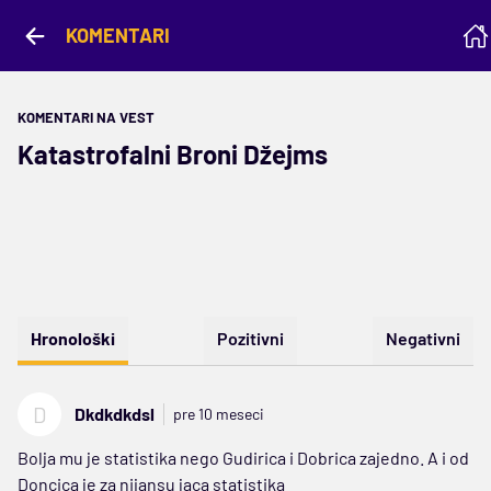
KOMENTARI
KOMENTARI NA VEST
Katastrofalni Broni Džejms
Hronološki
Pozitivni
Negativni
D
Dkdkdkdsl
pre 10 meseci
Bolja mu je statistika nego Gudirica i Dobrica zajedno. A i od
Doncica je za nijansu jaca statistika