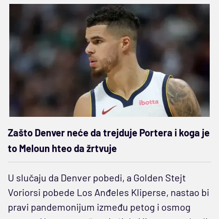
Zašto Denver neće da trejduje Portera i koga je
to Meloun hteo da žrtvuje
U slučaju da Denver pobedi, a Golden Stejt
Voriorsi pobede Los Anđeles Kliperse, nastao bi
pravi pandemonijum između petog i osmog