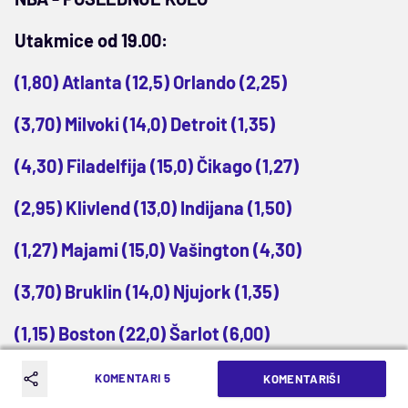
Utakmice od 19.00:
(1,80) Atlanta (12,5) Orlando (2,25)
(3,70) Milvoki (14,0) Detroit (1,35)
(4,30) Filadelfija (15,0) Čikago (1,27)
(2,95) Klivlend (13,0) Indijana (1,50)
(1,27) Majami (15,0) Vašington (4,30)
(3,70) Bruklin (14,0) Njujork (1,35)
(1,15) Boston (22,0) Šarlot (6,00)
Utakmice od 21.30:
KOMENTARI 5
KOMENTARIŠI