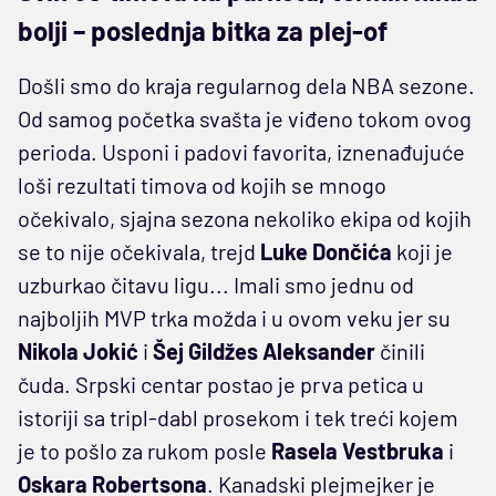
bolji – poslednja bitka za plej-of
Došli smo do kraja regularnog dela NBA sezone.
Od samog početka svašta je viđeno tokom ovog
perioda. Usponi i padovi favorita, iznenađujuće
loši rezultati timova od kojih se mnogo
očekivalo, sjajna sezona nekoliko ekipa od kojih
se to nije očekivala, trejd
Luke Dončića
koji je
uzburkao čitavu ligu... Imali smo jednu od
najboljih MVP trka možda i u ovom veku jer su
Nikola Jokić
i
Šej Gildžes Aleksander
činili
čuda. Srpski centar postao je prva petica u
istoriji sa tripl-dabl prosekom i tek treći kojem
je to pošlo za rukom posle
Rasela Vestbruka
i
Oskara Robertsona
. Kanadski plejmejker je