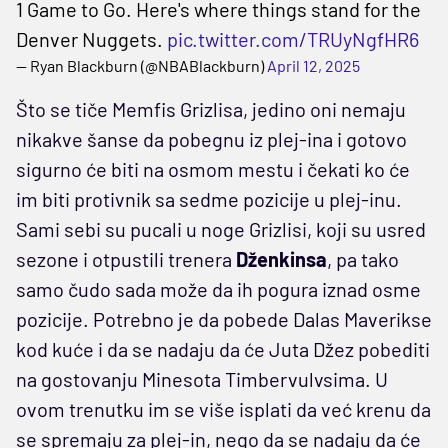
1 Game to Go. Here's where things stand for the
Denver Nuggets.
pic.twitter.com/TRUyNgfHR6
— Ryan Blackburn (@NBABlackburn)
April 12, 2025
Što se tiče Memfis Grizlisa, jedino oni nemaju
nikakve šanse da pobegnu iz plej-ina i gotovo
sigurno će biti na osmom mestu i čekati ko će
im biti protivnik sa sedme pozicije u plej-inu.
Sami sebi su pucali u noge Grizlisi, koji su usred
sezone i otpustili trenera
Dženkinsa
, pa tako
samo čudo sada može da ih pogura iznad osme
pozicije. Potrebno je da pobede Dalas Maverikse
kod kuće i da se nadaju da će Juta Džez pobediti
na gostovanju Minesota Timbervulvsima. U
ovom trenutku im se više isplati da već krenu da
se spremaju za plej-in, nego da se nadaju da će