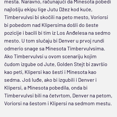
mesta. Naravno, računajući da Minesota pobedi
najlošiju ekipu lige Jutu Džez kod kuće,
Timbervulvsi bi skočili na peto mesto, Voriorsi
bi pobedom nad Klipersima došli do šeste
pozicije i bacili bi tim iz Los Anđelesa na sedmo
mesto. U tom slučaju bi Denver u prvoj rundi
odmerio snage sa Minesota Timbervulvsima.
Ako Timbervulvsi u ovom scenariju kojim
čudom izgube od Jute, Golden Stejt bi završio
kao peti, Klipersi kao šesti i Minesota kao
sedma. Još luđe, ako bi izgubili i Denver i
Klipersi, a Minesota pobedila, onda bi
Timbervulvsi bili na četvrtom, Denver na petom,
Voriorsi na šestom i Klipersi na sedmom mestu.