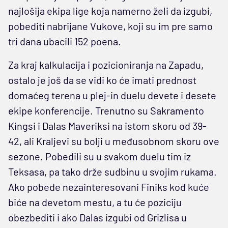
najlošija ekipa lige koja namerno želi da izgubi,
pobediti nabrijane Vukove, koji su im pre samo
tri dana ubacili 152 poena.
Za kraj kalkulacija i pozicioniranja na Zapadu,
ostalo je još da se vidi ko će imati prednost
domaćeg terena u plej-in duelu devete i desete
ekipe konferencije. Trenutno su Sakramento
Kingsi i Dalas Maveriksi na istom skoru od 39-
42, ali Kraljevi su bolji u međusobnom skoru ove
sezone. Pobedili su u svakom duelu tim iz
Teksasa, pa tako drže sudbinu u svojim rukama.
Ako pobede nezainteresovani Finiks kod kuće
biće na devetom mestu, a tu će poziciju
obezbediti i ako Dalas izgubi od Grizlisa u