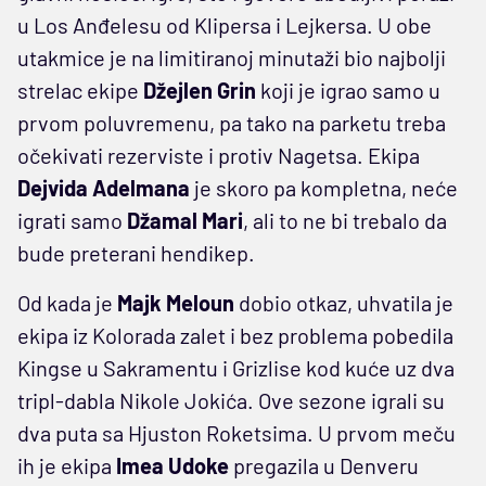
u Los Anđelesu od Klipersa i Lejkersa. U obe
utakmice je na limitiranoj minutaži bio najbolji
strelac ekipe
Džejlen Grin
koji je igrao samo u
prvom poluvremenu, pa tako na parketu treba
očekivati rezerviste i protiv Nagetsa. Ekipa
Dejvida Adelmana
je skoro pa kompletna, neće
igrati samo
Džamal Mari
, ali to ne bi trebalo da
bude preterani hendikep.
Od kada je
Majk Meloun
dobio otkaz, uhvatila je
ekipa iz Kolorada zalet i bez problema pobedila
Kingse u Sakramentu i Grizlise kod kuće uz dva
tripl-dabla Nikole Jokića. Ove sezone igrali su
dva puta sa Hjuston Roketsima. U prvom meču
ih je ekipa
Imea Udoke
pregazila u Denveru