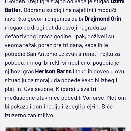
I Golden Stejt igra sjajno od kada je stigao
Džimi
Batler
. Odbranu su digli na najelitniji mogući
nivo, što govori i činjenica da bi
Drejmond Grin
mogao po drugi put da osvoji nagradu za
defanzivnog igrača godine. Ipak, doživeli su
veoma težak poraz pre tri dana, kada ih je
pobedio San Antonio uz zvuk sirene. Trojku za
pobedu, mnogi bi rekli simbolično, pogodio je
njihov igrač
Herison Barns
i tako ih doveo u ovu
situaciju da moraju da pobede kako bi izbegli
plej-in. Ove sezone, Klipersi u sve tri
međusobne utakmice pobedili Voriorse. Metlom
bi pokazali dominaciju i izbegli plej-in. Biće
izuzetno zanimljivo.