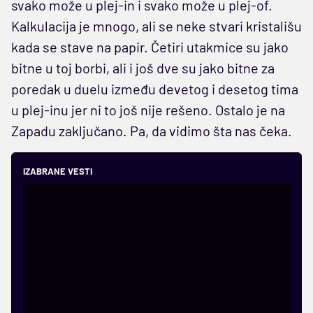
svako može u plej-in i svako može u plej-of.
Kalkulacija je mnogo, ali se neke stvari kristališu
kada se stave na papir. Četiri utakmice su jako
bitne u toj borbi, ali i još dve su jako bitne za
poredak u duelu između devetog i desetog tima
u plej-inu jer ni to još nije rešeno. Ostalo je na
Zapadu zaključano. Pa, da vidimo šta nas čeka.
IZABRANE VESTI