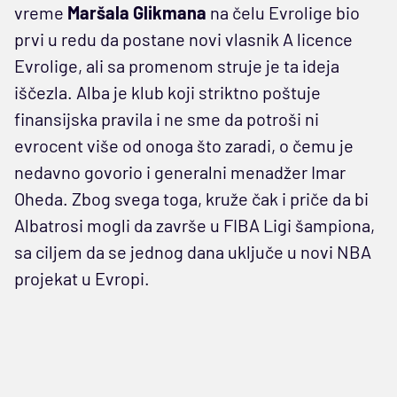
vreme
Maršala Glikmana
na čelu Evrolige bio
prvi u redu da postane novi vlasnik A licence
Evrolige, ali sa promenom struje je ta ideja
iščezla. Alba je klub koji striktno poštuje
finansijska pravila i ne sme da potroši ni
evrocent više od onoga što zaradi, o čemu je
nedavno govorio i generalni menadžer Imar
Oheda. Zbog svega toga, kruže čak i priče da bi
Albatrosi mogli da završe u FIBA Ligi šampiona,
sa ciljem da se jednog dana uključe u novi NBA
projekat u Evropi.