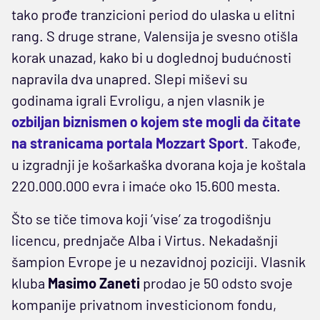
tako prođe tranzicioni period do ulaska u elitni
rang. S druge strane, Valensija je svesno otišla
korak unazad, kako bi u doglednoj budućnosti
napravila dva unapred. Slepi miševi su
godinama igrali Evroligu, a njen vlasnik je
ozbiljan biznismen o kojem ste mogli da čitate
na stranicama portala Mozzart Sport
. Takođe,
u izgradnji je košarkaška dvorana koja je koštala
220.000.000 evra i imaće oko 15.600 mesta.
Što se tiče timova koji ’vise’ za trogodišnju
licencu, prednjače Alba i Virtus. Nekadašnji
šampion Evrope je u nezavidnoj poziciji. Vlasnik
kluba
Masimo Zaneti
prodao je 50 odsto svoje
kompanije privatnom investicionom fondu,