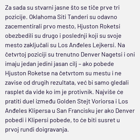
Za sada su stvarni jasne što se tiče prve tri
pozicije. Oklahoma Siti Tanderi su odavno
zacementirali prvo mesto, Hjuston Roketsi
obezbedili su drugo i poslednji koji su svoje
mesto zaključali su Los Anđeles Lejkersi. Na
četvrtoj poziciji su trenutno Denver Nagetsi i oni
imaju jedan jedini jasan cilj – ako pobede
Hjuston Roketse na četvrtom su mestu i ne
zavise od drugih rezultata, već bi samo gledali
rasplet da vide ko im je protivnik. Najviše će
pratiti duel između Golden Stejt Voriorsa i Los
Anđeles Klipersa u San Francisku jer ako Denver
pobedi i Klipersi pobede, to će biti susret u
prvoj rundi doigravanja.