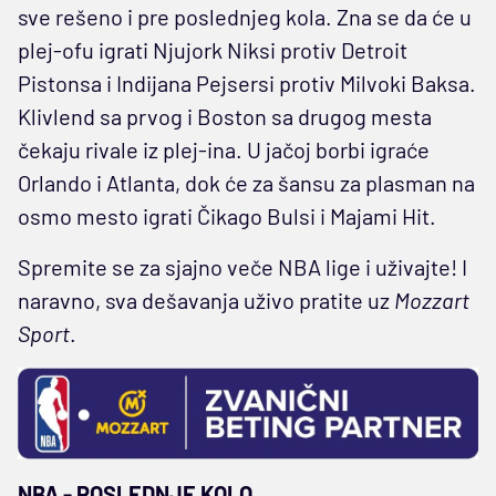
sve rešeno i pre poslednjeg kola. Zna se da će u
plej-ofu igrati Njujork Niksi protiv Detroit
Pistonsa i Indijana Pejsersi protiv Milvoki Baksa.
Klivlend sa prvog i Boston sa drugog mesta
čekaju rivale iz plej-ina. U jačoj borbi igraće
Orlando i Atlanta, dok će za šansu za plasman na
osmo mesto igrati Čikago Bulsi i Majami Hit.
Spremite se za sjajno veče NBA lige i uživajte! I
naravno, sva dešavanja uživo pratite uz
Mozzart
Sport
.
NBA - POSLEDNJE KOLO