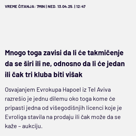
VREME ČITANJA: 7MIN | NED. 13.04.25. | 12:47
Mnogo toga zavisi da li će takmičenje
da se širi ili ne, odnosno da li će jedan
ili čak tri kluba biti višak
Osvajanjem Evrokupa Hapoel iz Tel Aviva
razrešio je jednu dilemu oko toga kome će
pripasti jedna od višegodišnjih licenci koje je
Evroliga stavila na prodaju ili čak može da se
kaže – aukciju.