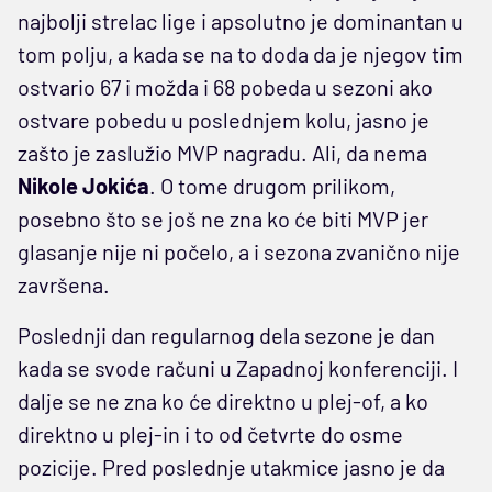
najbolji strelac lige i apsolutno je dominantan u
tom polju, a kada se na to doda da je njegov tim
ostvario 67 i možda i 68 pobeda u sezoni ako
ostvare pobedu u poslednjem kolu, jasno je
zašto je zaslužio MVP nagradu. Ali, da nema
Nikole Jokića
. O tome drugom prilikom,
posebno što se još ne zna ko će biti MVP jer
glasanje nije ni počelo, a i sezona zvanično nije
završena.
Poslednji dan regularnog dela sezone je dan
kada se svode računi u Zapadnoj konferenciji. I
dalje se ne zna ko će direktno u plej-of, a ko
direktno u plej-in i to od četvrte do osme
pozicije. Pred poslednje utakmice jasno je da