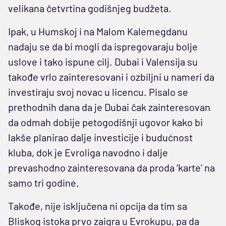
velikana četvrtina godišnjeg budžeta.
Ipak, u Humskoj i na Malom Kalemegdanu
nadaju se da bi mogli da ispregovaraju bolje
uslove i tako ispune cilj. Dubai i Valensija su
takođe vrlo zainteresovani i ozbiljni u nameri da
investiraju svoj novac u licencu. Pisalo se
prethodnih dana da je Dubai čak zainteresovan
da odmah dobije petogodišnji ugovor kako bi
lakše planirao dalje investicije i budućnost
kluba, dok je Evroliga navodno i dalje
prevashodno zainteresovana da proda ’karte’ na
samo tri godine.
Takođe, nije isključena ni opcija da tim sa
Bliskog istoka prvo zaigra u Evrokupu, pa da