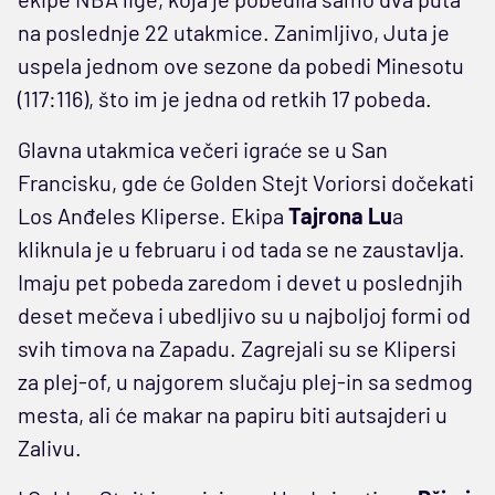
na poslednje 22 utakmice. Zanimljivo, Juta je
uspela jednom ove sezone da pobedi Minesotu
(117:116), što im je jedna od retkih 17 pobeda.
Glavna utakmica večeri igraće se u San
Francisku, gde će Golden Stejt Voriorsi dočekati
Los Anđeles Kliperse. Ekipa
Tajrona Lu
a
kliknula je u februaru i od tada se ne zaustavlja.
Imaju pet pobeda zaredom i devet u poslednjih
deset mečeva i ubedljivo su u najboljoj formi od
svih timova na Zapadu. Zagrejali su se Klipersi
za plej-of, u najgorem slučaju plej-in sa sedmog
mesta, ali će makar na papiru biti autsajderi u
Zalivu.