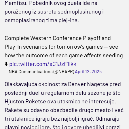
Memfisu. Pobednik ovog duela ide na
poraženog iz susreta sedmoplasiranog i
osmoplasiranog tima plej-ina.
Complete Western Conference Playoff and
Play-In scenarios for tomorrow's games -- see
how the outcome of each game affects seeding
⬇️
pic.twitter.com/sC1JzF1Ikk
— NBA Communications (@NBAPR)
April 12, 2025
Olakšavajuća okolnost za Denver Nagetse pred
poslednji duel u regularnom delu sezone je što
Hjuston Roketse ova utakmica ne interesuje.
Rakete su odavno obezbedile drugo mesto i već
tri utakmice igraju bez najbolji igrač. Odmaraju
glavni nosioci igre, što i govore ubedljivi porazi