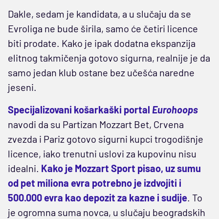
Dakle, sedam je kandidata, a u slučaju da se
Evroliga ne bude širila, samo će četiri licence
biti prodate. Kako je ipak dodatna ekspanzija
elitnog takmičenja gotovo sigurna, realnije je da
samo jedan klub ostane bez učešća naredne
jeseni.
Specijalizovani košarkaški portal
Eurohoops
navodi da su Partizan Mozzart Bet, Crvena
zvezda i Pariz gotovo sigurni kupci trogodišnje
licence, iako trenutni uslovi za kupovinu nisu
idealni.
Kako je Mozzart Sport pisao, uz sumu
od pet miliona evra potrebno je izdvojiti i
500.000 evra kao depozit za kazne i sudije
. To
je ogromna suma novca, u slučaju beogradskih