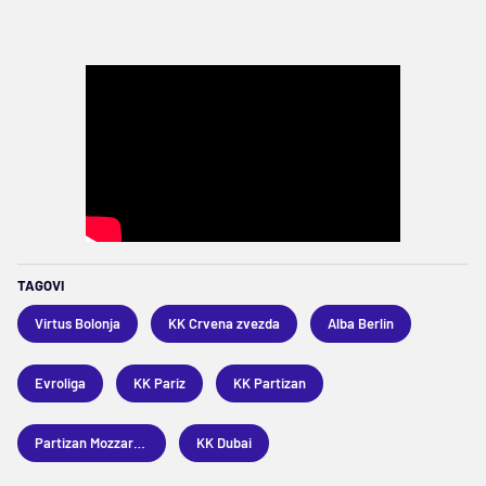
TAGOVI
Virtus Bolonja
KK Crvena zvezda
Alba Berlin
Evroliga
KK Pariz
KK Partizan
Partizan Mozzart Bet
KK Dubai