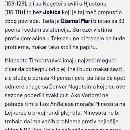
(108:128), ali su Nagetsi slavili u Hjustonu
(116:111) i to bez
Jokića
koji je taj meč propustio
zbog povrede. Tada je
Džamal Mari
blistao sa 39
poena i sedam asistencija. Sa rezervistima
protiv domaćina u Teksasu ne bi trebalo da bude
problema, makar tako stoji na papiru.
Minesota Timbervulvsi imaju najveći mogući
zicer da pobegnu od plej-ina i budu makar šesti,
a u slučaju poraza Klipersa i peti, pa tako da opet
odmere snage sa Denver Nagetsima koje su ove
sezone pobedili svaki put. Ako Voriorsi ne
pobede tim iz Los Anđelesa moraće Minesota na
Lejkerse u prvoj rundi plej-ofa. Minesota ne bi
trebalo da ima većih problema protiv najlošije
ekipe NBA lige, koja je pobedila samo dva puta