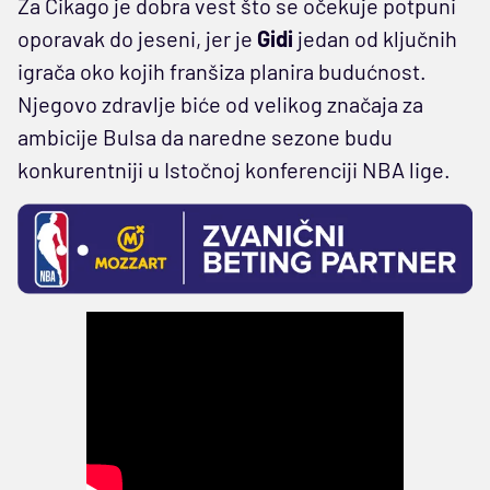
Za Čikago je dobra vest što se očekuje potpuni
oporavak do jeseni, jer je
Gidi
jedan od ključnih
igrača oko kojih franšiza planira budućnost.
Njegovo zdravlje biće od velikog značaja za
ambicije Bulsa da naredne sezone budu
konkurentniji u Istočnoj konferenciji NBA lige.