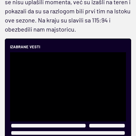
se nisu uplašili momenta, već su izašli na teren i
pokazali da su sa razlogom bili prvi tim na Istoku
ove sezone. Na kraju su slavili sa 115:94 i
obezbedili nam majstoricu.
IZABRANE VESTI