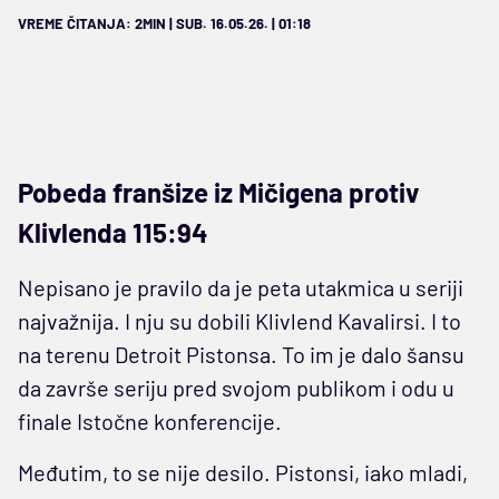
VREME ČITANJA: 2MIN | SUB. 16.05.26. | 01:18
Pobeda franšize iz Mičigena protiv
Klivlenda 115:94
Nepisano je pravilo da je peta utakmica u seriji
najvažnija. I nju su dobili Klivlend Kavalirsi. I to
na terenu Detroit Pistonsa. To im je dalo šansu
da završe seriju pred svojom publikom i odu u
finale Istočne konferencije.
Međutim, to se nije desilo. Pistonsi, iako mladi,