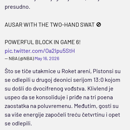
presudno.
AUSAR WITH THE TWO-HAND SWAT 🚫
POWERFUL BLOCK IN GAME 6!
pic.twitter.com/Oa2lpu5StH
— NBA (@NBA)
May 16, 2026
Što se tiče utakmice u Roket areni, Pistonsi su
se odlepili u drugoj deonici serijom 13:0 kojom
su došli do dvocifrenog vođstva. Klivlend je
uspeo da se konsoliduje i priđe na tri poena
zaostatka na poluvremenu. Međutim, gosti su
sa više energije započeli treću četvrtinu i opet
se odlepili.