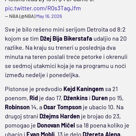
pic.twitter.com/R0s3TagJfm
— NBA (@NBA)
May 16, 2026
Sve je bilo rešeno mini serijom Detroita od 8:2
kojom se tim
Džej Bija Bikerstafa
udaljio na 20
razlike. Na kraju su treneri u poslednja dva
minuta na teren poslali treće petorke i okrenuli
se sedmoj utakmici koja je na programu u noći
između nedelje i ponedeljka.
Pistonse je predvodio
Kejd Kaningem
sa 21
poenom,
Rid
je dao 17,
Dženkins
i
Duren
po 15,
Robinson
14, a
Osar Tompson
je ubacio 10. Na
drugoj strani
Džejms Harden
je brojao do 23,
pomogao je
Donovan Mičel
sa 18 poena koliko je
ubacio i
Evan Mobli
, 13 je delo
Džereta Alena
,