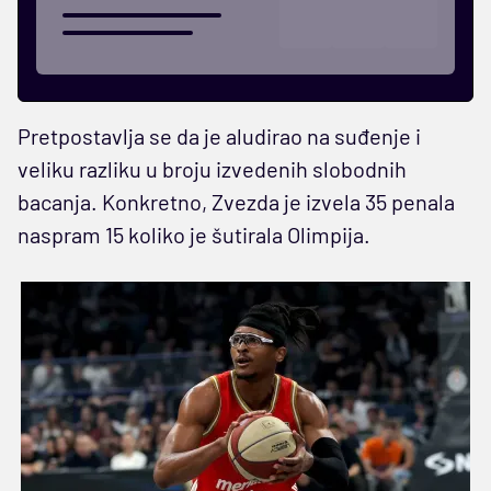
Pretpostavlja se da je aludirao na suđenje i
veliku razliku u broju izvedenih slobodnih
bacanja. Konkretno, Zvezda je izvela 35 penala
naspram 15 koliko je šutirala Olimpija.