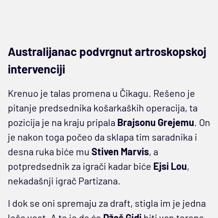
Australijanac podvrgnut artroskopskoj
intervenciji
Krenuo je talas promena u Čikagu. Rešeno je
pitanje predsednika košarkaških operacija, ta
pozicija je na kraju pripala
Brajsonu Grejemu
. On
je nakon toga počeo da sklapa tim saradnika i
desna ruka biće mu
Stiven Marvis
, a
potpredsednik za igrači kadar biće
Ejsi Lou
,
nekadašnji igrač Partizana.
I dok se oni spremaju za draft, stigla im je jedna
loša vest. A to je da će
Džoš Gidi
biti van terena