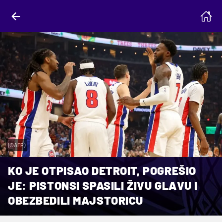
(©AFP)
KO JE OTPISAO DETROIT, POGREŠIO
JE: PISTONSI SPASILI ŽIVU GLAVU I
OBEZBEDILI MAJSTORICU