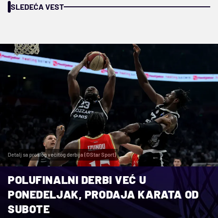
SLEDEĆA VEST
Detalj sa prošlog večitog derbija (©Star Sport)
POLUFINALNI DERBI VEĆ U
PONEDELJAK, PRODAJA KARATA OD
SUBOTE