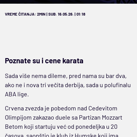
VREME ČITANJA: 2MIN | SUB. 16.05.26. | 01:18
Poznate su i cene karata
Sada više nema dileme, pred nama su bar dva,
ako ne i nova tri večita derbija, sada u polufinalu
ABA lige.
Crvena zvezda je pobedom nad Cedevitom
Olimpijom zakazao duele sa Partizan Mozzart
Betom koji startuju već od ponedeljka u 20
časova, saopštio je klub iz Humske koji ima