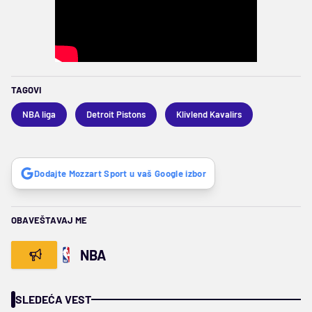
TAGOVI
NBA liga
Detroit Pistons
Klivlend Kavalirs
Dodajte Mozzart Sport u vaš Google izbor
OBAVEŠTAVAJ ME
NBA
SLEDEĆA VEST