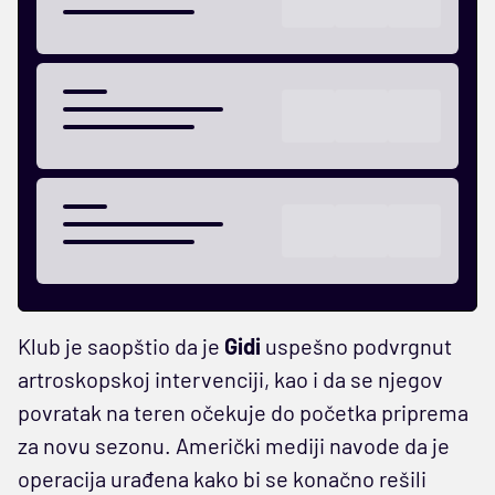
Klub je saopštio da je
Gidi
uspešno podvrgnut
artroskopskoj intervenciji, kao i da se njegov
povratak na teren očekuje do početka priprema
za novu sezonu. Američki mediji navode da je
operacija urađena kako bi se konačno rešili