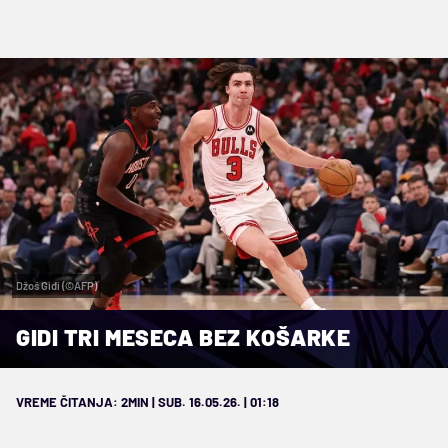
Džoš Gidi (©AFP)
GIDI TRI MESECA BEZ KOŠARKE
VREME ČITANJA: 2MIN | SUB. 16.05.26. | 01:18