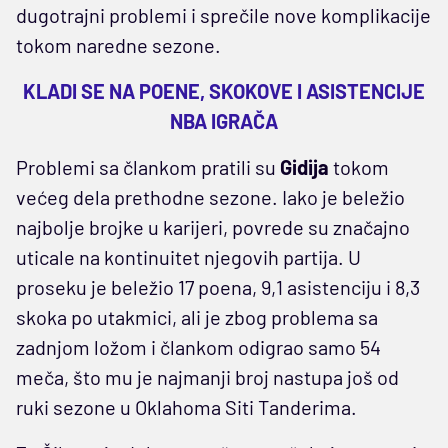
dugotrajni problemi i sprečile nove komplikacije
tokom naredne sezone.
KLADI SE NA POENE, SKOKOVE I ASISTENCIJE
NBA IGRAČA
Problemi sa člankom pratili su
Gidija
tokom
većeg dela prethodne sezone. Iako je beležio
najbolje brojke u karijeri, povrede su značajno
uticale na kontinuitet njegovih partija. U
proseku je beležio 17 poena, 9,1 asistenciju i 8,3
skoka po utakmici, ali je zbog problema sa
zadnjom ložom i člankom odigrao samo 54
meča, što mu je najmanji broj nastupa još od
ruki sezone u Oklahoma Siti Tanderima.