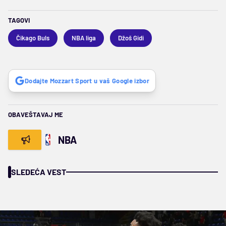
TAGOVI
Čikago Buls
NBA liga
Džoš Gidi
Dodajte Mozzart Sport u vaš Google izbor
OBAVEŠTAVAJ ME
NBA
SLEDEĆA VEST