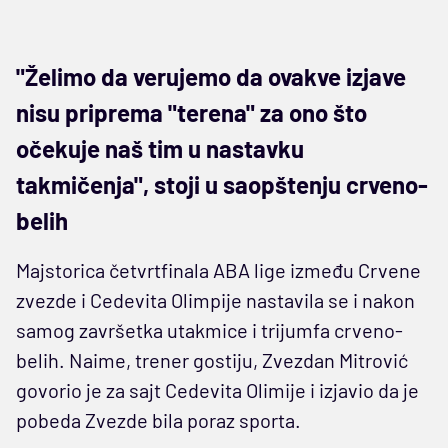
"Želimo da verujemo da ovakve izjave
nisu priprema "terena" za ono što
očekuje naš tim u nastavku
takmičenja", stoji u saopštenju crveno-
belih
Majstorica četvrtfinala ABA lige između Crvene
zvezde i Cedevita Olimpije nastavila se i nakon
samog završetka utakmice i trijumfa crveno-
belih. Naime, trener gostiju, Zvezdan Mitrović
govorio je za sajt Cedevita Olimije i izjavio da je
pobeda Zvezde bila poraz sporta.