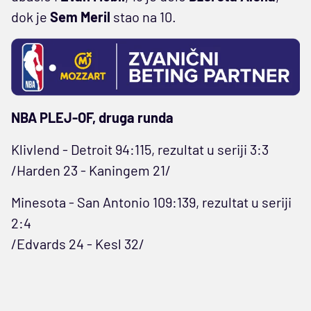
dok je
Sem Meril
stao na 10.
NBA PLEJ-OF, druga runda
Klivlend - Detroit 94:115, rezultat u seriji 3:3
/Harden 23 - Kaningem 21/
Minesota - San Antonio 109:139, rezultat u seriji
2:4
/Edvards 24 - Kesl 32/