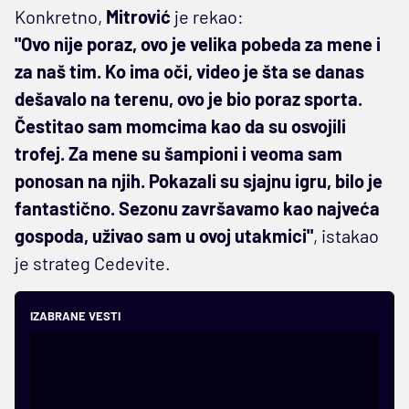
Konkretno,
Mitrović
je rekao:
"Ovo nije poraz, ovo je velika pobeda za mene i
za naš tim. Ko ima oči, video je šta se danas
dešavalo na terenu, ovo je bio poraz sporta.
Čestitao sam momcima kao da su osvojili
trofej. Za mene su šampioni i veoma sam
ponosan na njih. Pokazali su sjajnu igru, bilo je
fantastično. Sezonu završavamo kao najveća
gospoda, uživao sam u ovoj utakmici"
, istakao
je strateg Cedevite.
IZABRANE VESTI