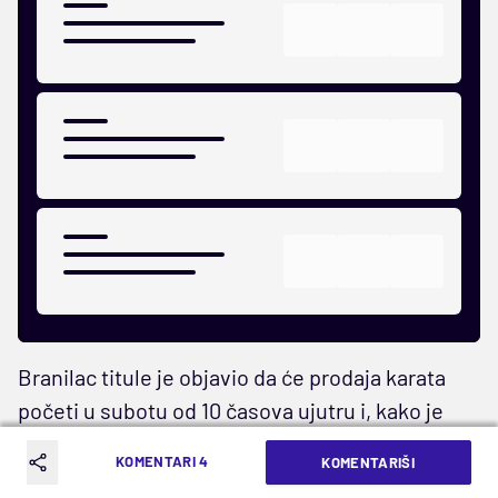
Branilac titule je objavio da će prodaja karata
početi u subotu od 10 časova ujutru i, kako je
saopšteno, vršiće se putem verifikovanih
KOMENTARI 4
KOMENTARIŠI
profila članova, kao i putem sajta
efinity.rs
,