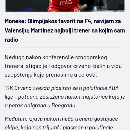
Moneke: Olimpijakos favorit na F4, navijam za
Valensiju; Martinez najbolji trener sa kojim sam
radio
Nedugo nakon konferencije crnogorskog
trenera, stigao je i odgovor crveno-belih u vidu
saopštenja koje prenosimo u celosti.
"KK Crvena zvezda plasirao se u polufinale ABA
lige – potpuno zasluženo nakon majstorice koja je
u petak odigrana u Beogradu.
Međutim, izjavu nakon meča trenera gostujuće
ekipe, koja naš trijumf i plasman u polufinale