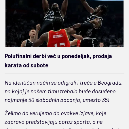
Polufinalni derbi već u ponedeljak, prodaja
karata od subote
Na identičan način su odigrali i treću u Beogradu,
na kojoj je našem timu trebalo bude dosuđeno
najmanje 50 slobodnih bacanja, umesto 35!
Želimo da verujemo da ovakve izjave, koje
zapravo predstavljaju poraz sporta, a ne