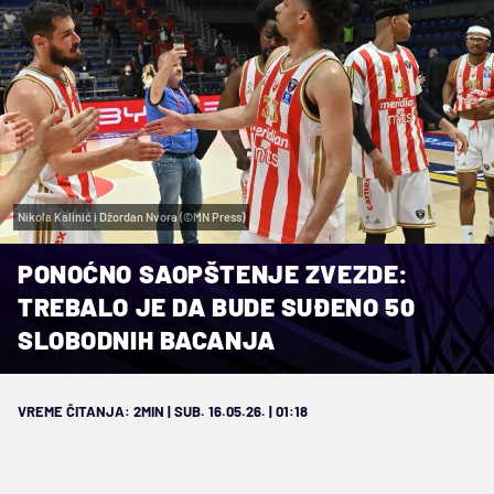
Nikola Kalinić i Džordan Nvora (©MN Press)
PONOĆNO SAOPŠTENJE ZVEZDE:
TREBALO JE DA BUDE SUĐENO 50
SLOBODNIH BACANJA
VREME ČITANJA: 2MIN | SUB. 16.05.26. | 01:18