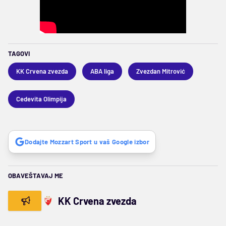
TAGOVI
KK Crvena zvezda
ABA liga
Zvezdan Mitrović
Cedevita Olimpija
Dodajte Mozzart Sport u vaš Google izbor
OBAVEŠTAVAJ ME
KK Crvena zvezda