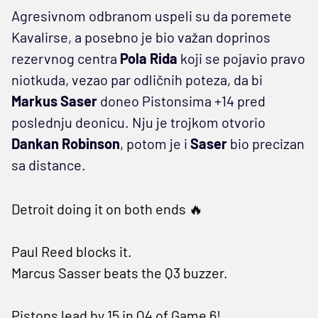
Agresivnom odbranom uspeli su da poremete
Kavalirse, a posebno je bio važan doprinos
rezervnog centra
Pola Rida
koji se pojavio pravo
niotkuda, vezao par odličnih poteza, da bi
Markus Saser
doneo Pistonsima +14 pred
poslednju deonicu. Nju je trojkom otvorio
Dankan Robinson
, potom je i
Saser
bio precizan
sa distance.
Detroit doing it on both ends 🔥
Paul Reed blocks it.
Marcus Sasser beats the Q3 buzzer.
Pistons lead by 15 in Q4 of Game 6!