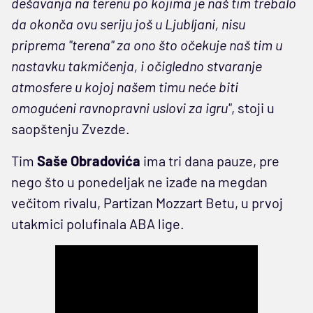
dešavanja na terenu po kojima je naš tim trebalo
da okonča ovu seriju još u Ljubljani, nisu
priprema "terena" za ono što očekuje naš tim u
nastavku takmičenja, i očigledno stvaranje
atmosfere u kojoj našem timu neće biti
omogućeni ravnopravni uslovi za igru"
, stoji u
saopštenju Zvezde.
Tim
Saše Obradovića
ima tri dana pauze, pre
nego što u ponedeljak ne izađe na megdan
večitom rivalu, Partizan Mozzart Betu, u prvoj
utakmici polufinala ABA lige.