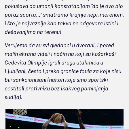
pokušava da umanji konstatacijom "da je ovo bio
poraz sporta..." smatramo krajnje neprimerenom,
i što je najvažnije kao takva ne odgovara istini i
dešavanjima na terenu!
Verujemo da su svi gledaoci u dvorani, i pored
malih ekrana videli i način na koji su košarkaši
Cedevita Olimpije igrali drugu utakmicu u
Ljubljani, često i preko granice faula za koje nisu
bili sankcionisani (nakon koje smo sportski
čestitali protivniku bez ikakvog pominjanja
sudija).