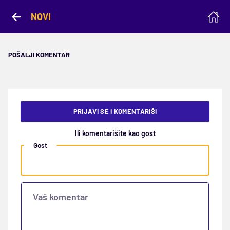
NOVI
POŠALJI KOMENTAR
PRIJAVI SE I KOMENTARIŠI
Ili komentarišite kao gost
Gost
Vaš komentar