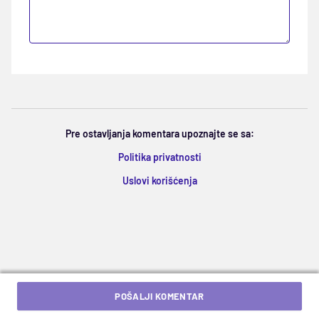
Pre ostavljanja komentara upoznajte se sa:
Politika privatnosti
Uslovi korišćenja
POŠALJI KOMENTAR