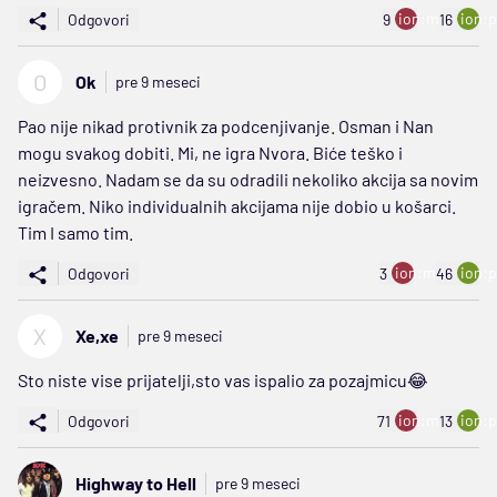
ion:minus
ion:p
Odgovori
9
16
O
Ok
pre 9 meseci
Pao nije nikad protivnik za podcenjivanje. Osman i Nan
mogu svakog dobiti. Mi, ne igra Nvora. Biće teško i
neizvesno. Nadam se da su odradili nekoliko akcija sa novim
igračem. Niko individualnih akcijama nije dobio u košarci.
Tim I samo tim.
ion:minus
ion:p
Odgovori
3
46
X
Xe,xe
pre 9 meseci
Sto niste vise prijatelji,sto vas ispalio za pozajmicu😂
ion:minus
ion:p
Odgovori
71
13
Highway to Hell
pre 9 meseci