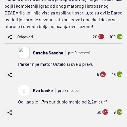
bolji i kompletniji igrac od onog matorog i istrosenog
DZABArija koji nije vise za ozbiljnu kosarku,to su ovi iz Barse
uvideli jos prosle sezone zato su jedva i docekali da ga se
otarose i dovedu bolja pojacanja ove sezone!
ion:minus
ion:p
Odgovori
20
100
Sascha Sascha
pre 9 meseci
Parker nije mator Ostalo si sve u pravu
ion:minus
ion:p
5
48
E
Evo banke
pre 9 meseci
Od kada je 1,7m eur duplo manje od 2,2m eur?
ion:minus
ion:p
30
9