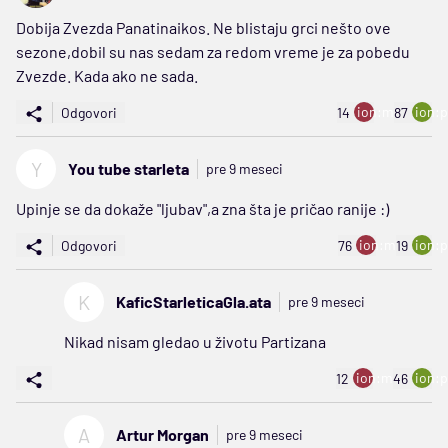
Dobija Zvezda Panatinaikos. Ne blistaju grci nešto ove
sezone,dobil su nas sedam za redom vreme je za pobedu
Zvezde. Kada ako ne sada.
ion:minus
ion:p
Odgovori
14
87
Y
You tube starleta
pre 9 meseci
Upinje se da dokaže "ljubav",a zna šta je pričao ranije :)
ion:minus
ion:p
Odgovori
76
19
K
KaficStarleticaGla.ata
pre 9 meseci
Nikad nisam gledao u životu Partizana
ion:minus
ion:p
12
46
A
Artur Morgan
pre 9 meseci