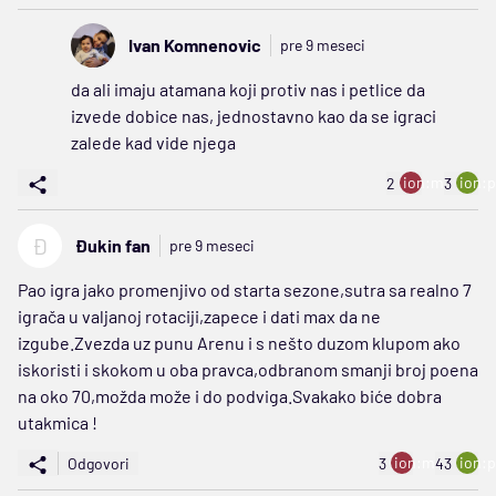
Ivan Komnenovic
pre 9 meseci
da ali imaju atamana koji protiv nas i petlice da
izvede dobice nas, jednostavno kao da se igraci
zalede kad vide njega
ion:minus
ion:p
2
3
Đ
Đukin fan
pre 9 meseci
Pao igra jako promenjivo od starta sezone,sutra sa realno 7
igrača u valjanoj rotaciji,zapece i dati max da ne
izgube.Zvezda uz punu Arenu i s nešto duzom klupom ako
iskoristi i skokom u oba pravca,odbranom smanji broj poena
na oko 70,možda može i do podviga.Svakako biće dobra
utakmica !
ion:minus
ion:p
Odgovori
3
43