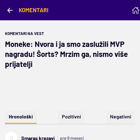
KOMENTARI
KOMENTARI NA VEST
Moneke: Nvora i ja smo zaslužili MVP
nagradu! Šorts? Mrzim ga, nismo više
prijatelji
Hronološki
Pozitivni
Negativni
S
Smaras krezavi
pre 9 meseci