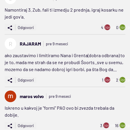
Namontiraj 3. Zub, fali ti izmedju 2 prednja, igraj kosarku ne
jedi gov'a.
ion:minus
ion:p
Odgovori
4
0
R
RAJARAM
pre 9 meseci
ako zaustavimo i limitiramo Nana i Grenta(dobra odbrana) to
je to, mada me strah da se ne probudi Šoorts..sve u svemu,
mozemo da se nadamo dobroj igri borbi, pa šta Bog da...
ion:minus
ion:p
Odgovori
1
2
maros volvo
pre 9 meseci
Iskreno u kakvoj je "formi" PAO ovo bi zvezda trebala da
dobije.
ion:minus
ion:p
Odgovori
3
16