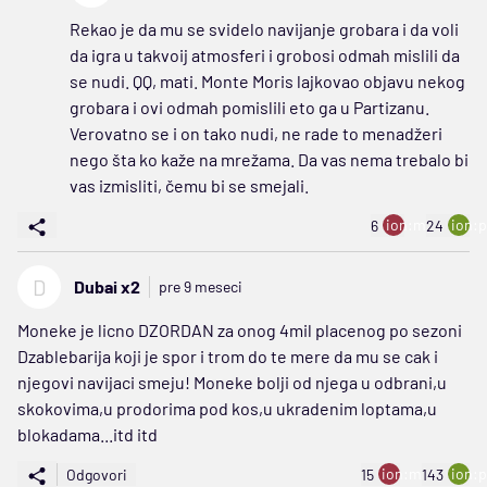
Rekao je da mu se svidelo navijanje grobara i da voli
da igra u takvoij atmosferi i grobosi odmah mislili da
se nudi. QQ, mati. Monte Moris lajkovao objavu nekog
grobara i ovi odmah pomislili eto ga u Partizanu.
Verovatno se i on tako nudi, ne rade to menadžeri
nego šta ko kaže na mrežama. Da vas nema trebalo bi
vas izmisliti, čemu bi se smejali.
ion:minus
ion:p
6
24
D
Dubai x2
pre 9 meseci
Moneke je licno DZORDAN za onog 4mil placenog po sezoni
Dzablebarija koji je spor i trom do te mere da mu se cak i
njegovi navijaci smeju! Moneke bolji od njega u odbrani,u
skokovima,u prodorima pod kos,u ukradenim loptama,u
blokadama...itd itd
ion:minus
ion:p
Odgovori
15
143