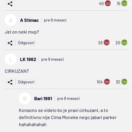
ion:minus
ion:p
40
15
A
A Stimac
pre 9 meseci
Jel on neki mvp?
ion:minus
ion:p
Odgovori
53
20
L
LK 1962
pre 9 meseci
CIRKUZANT
ion:minus
ion:p
Odgovori
104
32
B
Bari 1991
pre 9 meseci
Konacno se videlo ko je pravi cirkuzant, a to
definitivno nije Cima Moneke nego jabari parker
hahahahahah