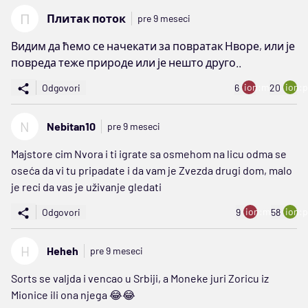
П
Плитак поток
pre 9 meseci
Видим да ћемо се начекати за повратак Нворе, или је
повреда теже природе или је нешто друго..
ion:minus
ion:p
Odgovori
6
20
N
Nebitan10
pre 9 meseci
Majstore cim Nvora i ti igrate sa osmehom na licu odma se
oseća da vi tu pripadate i da vam je Zvezda drugi dom, malo
je reci da vas je uživanje gledati
ion:minus
ion:p
Odgovori
9
58
H
Heheh
pre 9 meseci
Sorts se valjda i vencao u Srbiji, a Moneke juri Zoricu iz
Mionice ili ona njega 😂😂