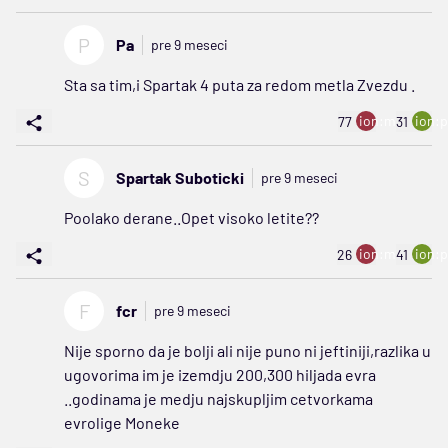
P
Pa
pre 9 meseci
Sta sa tim,i Spartak 4 puta za redom metla Zvezdu .
ion:minus
ion:p
77
31
S
Spartak Suboticki
pre 9 meseci
Poolako derane..Opet visoko letite??
ion:minus
ion:p
26
41
F
fcr
pre 9 meseci
Nije sporno da je bolji ali nije puno ni jeftiniji,razlika u
ugovorima im je izemdju 200,300 hiljada evra
..godinama je medju najskupljim cetvorkama
evrolige Moneke