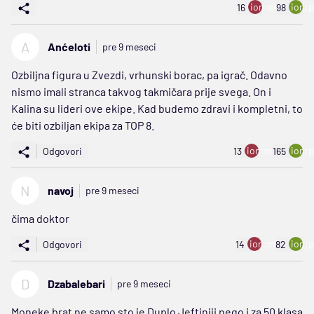
ion:minus
ion:p
16
98
A
Anćeloti
pre 9 meseci
Ozbiljna figura u Zvezdi, vrhunski borac, pa igrač. Odavno
nismo imali stranca takvog takmičara prije svega. On i
Kalina su lideri ove ekipe. Kad budemo zdravi i kompletni, to
će biti ozbiljan ekipa za TOP 8.
ion:minus
ion:p
Odgovori
13
165
N
navoj
pre 9 meseci
čima doktor
ion:minus
ion:p
Odgovori
14
82
D
Dzabalebari
pre 9 meseci
Moneke brat ne samo sto je Duplo Jeftiniji nego i za 50 klasa