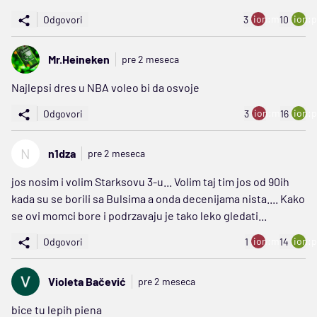
ion:minus
ion:p
Odgovori
3
10
Mr.Heineken
pre 2 meseca
Najlepsi dres u NBA voleo bi da osvoje
ion:minus
ion:p
Odgovori
3
16
N
n1dza
pre 2 meseca
jos nosim i volim Starksovu 3-u... Volim taj tim jos od 90ih
kada su se borili sa Bulsima a onda decenijama nista.... Kako
se ovi momci bore i podrzavaju je tako leko gledati...
ion:minus
ion:p
Odgovori
1
14
Violeta Bačević
pre 2 meseca
bice tu lepih piena