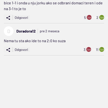
bice 1-1 i onda u nju jorku ako se odbrani domaci teren i ode
na 3-1 to je to
ion:minus
ion:p
Odgovori
5
2
D
Doradora12
pre 2 meseca
Nema tu sta ako ide to na 2:0 ko suza
ion:minus
ion:p
Odgovori
3
11