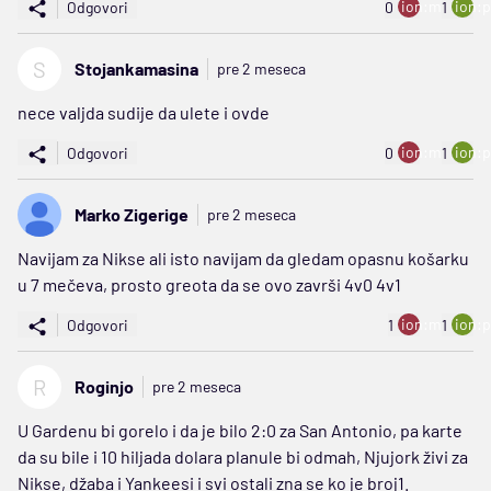
ion:minus
ion:p
Odgovori
0
1
S
Stojankamasina
pre 2 meseca
nece valjda sudije da ulete i ovde
ion:minus
ion:p
Odgovori
0
1
Marko Zigerige
pre 2 meseca
Navijam za Nikse ali isto navijam da gledam opasnu košarku
u 7 mečeva, prosto greota da se ovo završi 4v0 4v1
ion:minus
ion:p
Odgovori
1
1
R
Roginjo
pre 2 meseca
U Gardenu bi gorelo i da je bilo 2:0 za San Antonio, pa karte
da su bile i 10 hiljada dolara planule bi odmah, Njujork živi za
Nikse, džaba i Yankeesi i svi ostali zna se ko je broj1.