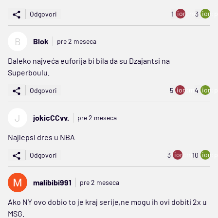
ion:minus
ion:p
Odgovori
1
3
B
Blok
pre 2 meseca
Daleko najveća euforija bi bila da su Dzajantsi na
Superboulu.
ion:minus
ion:p
Odgovori
5
4
J
jokicCCvv.
pre 2 meseca
Najlepsi dres u NBA
ion:minus
ion:p
Odgovori
3
10
malibibi991
pre 2 meseca
Ako NY ovo dobio to je kraj serije,ne mogu ih ovi dobiti 2x u
MSG.