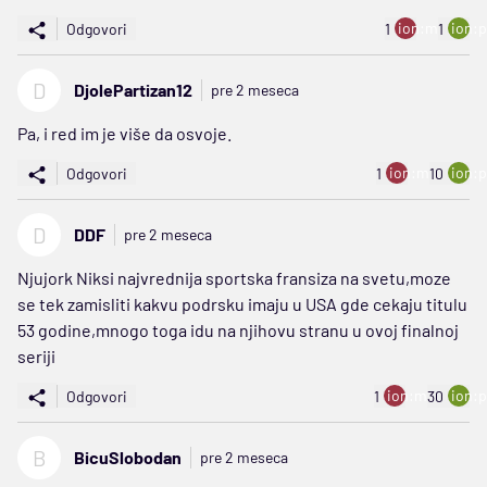
ion:minus
ion:p
Odgovori
1
1
D
DjolePartizan12
pre 2 meseca
Pa, i red im je više da osvoje.
ion:minus
ion:p
Odgovori
1
10
D
DDF
pre 2 meseca
Njujork Niksi najvrednija sportska fransiza na svetu,moze
se tek zamisliti kakvu podrsku imaju u USA gde cekaju titulu
53 godine,mnogo toga idu na njihovu stranu u ovoj finalnoj
seriji
ion:minus
ion:p
Odgovori
1
30
B
BicuSlobodan
pre 2 meseca