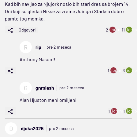
Kad bih navijao za Njujork nosio bih stari dres sa brojem 14.
Oni koji su gledali Nikse za vreme Juinga i Starksa dobro
pamte tog momka.
ion:minus
ion:p
Odgovori
2
11
R
rip
pre 2 meseca
Anthony Mason!!
ion:minus
ion:p
1
3
G
gnrslash
pre 2 meseca
Alan Hjuston meni omiljeni
ion:minus
ion:p
1
1
D
djuka2025
pre 2 meseca