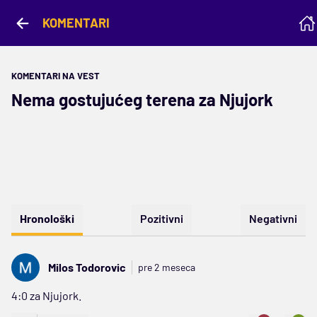
KOMENTARI
KOMENTARI NA VEST
Nema gostujućeg terena za Njujork
Hronološki
Pozitivni
Negativni
Milos Todorovic
pre 2 meseca
4:0 za Njujork.