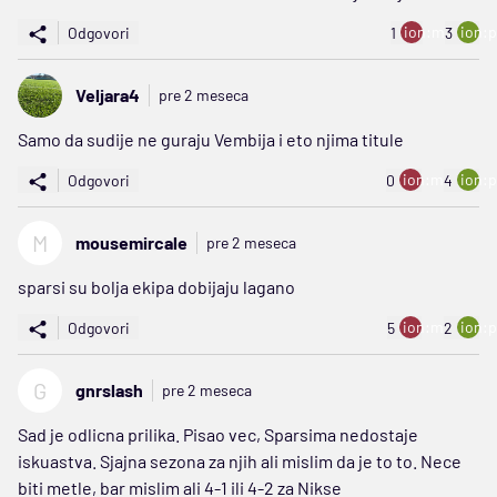
ion:minus
ion:p
Odgovori
1
3
Veljara4
pre 2 meseca
Samo da sudije ne guraju Vembija i eto njima titule
ion:minus
ion:p
Odgovori
0
4
M
mousemircale
pre 2 meseca
sparsi su bolja ekipa dobijaju lagano
ion:minus
ion:p
Odgovori
5
2
G
gnrslash
pre 2 meseca
Sad je odlicna prilika. Pisao vec, Sparsima nedostaje
iskuastva. Sjajna sezona za njih ali mislim da je to to. Nece
biti metle, bar mislim ali 4-1 ili 4-2 za Nikse