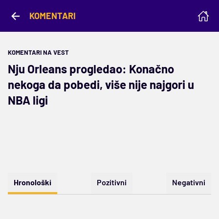
KOMENTARI
KOMENTARI NA VEST
Nju Orleans progledao: Konačno
nekoga da pobedi, više nije najgori u
NBA ligi
Hronološki
Pozitivni
Negativni