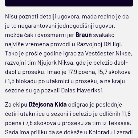
Nisu poznati detalji ugovora, mada realno je da
je to negarantovani jednogodišnji ugovor,
možda čak i dvosmerni jer
Braun
svakako
najviše vremena provodi u Razvojnoj Dži ligi.
Tako je prošle godine igrao za Vestčester Nikse,
razvojni tim Njujork Niksa, gde je beležio dabl-
dabl u proseku. Imao je 17,9 poena, 15,7 skokova
i 1,5 blokadu po utakmici u proseku, a na kraju
sezone su ga pozvali Dalas Maveriksi.
Za ekipu
Džejsona Kida
odigrao je poslednje
četiri utakmice u sezoni i beležio je odličnih 11,8
poena i 7,8 skokova u proseku za tim iz Teksasa.
Sada ima priliku da se dokaže u Koloradu i zaradi