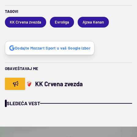
TAGOVI
KK Crvena zvezda
Evroliga
Ajzea Kenan
Dodajte Mozzart Sport u vaš Google izbor
OBAVEŠTAVAJ ME
KK Crvena zvezda
SLEDEĆA VEST