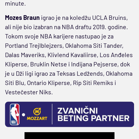
minute.
Mozes Braun
igrao je na koledžu UCLA Bruins,
ali nije bio izabran na NBA draftu 2019. godine.
Tokom svoje NBA karijere nastupao je za
Portland Trejlblejzers, Oklahoma Siti Tander,
Dalas Maveriks, Klivlend Kavaliirse, Los Anđeles
Kliperse, Bruklin Netse i Indijana Pejserse, dok
je u Dži ligi igrao za Teksas Ledžends, Oklahoma
Siti Blu, Ontario Kliperse, Rip Siti Remiks i
Vestečester Niks.