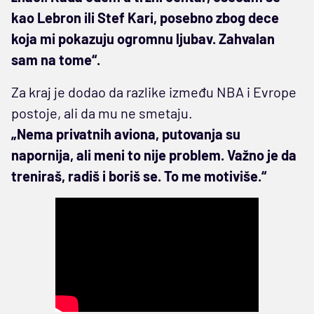
kao Lebron ili Stef Kari, posebno zbog dece
koja mi pokazuju ogromnu ljubav. Zahvalan
sam na tome“.
Za kraj je dodao da razlike između NBA i Evrope
postoje, ali da mu ne smetaju.
„Nema privatnih aviona, putovanja su
napornija, ali meni to nije problem. Važno je da
treniraš, radiš i boriš se. To me motiviše.“