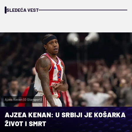
SLEDEĆA VEST
Ajzea Kenan (© Starsport)
AJZEA KENAN: U SRBIJI JE KOŠARKA
ŽIVOT I SMRT