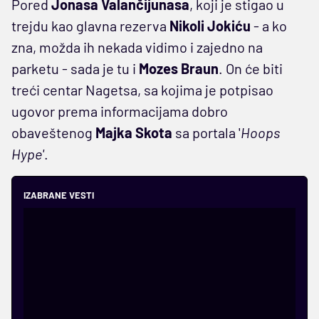
Pored
Jonasa Valančijunasa
, koji je stigao u
trejdu kao glavna rezerva
Nikoli Jokiću
- a ko
zna, možda ih nekada vidimo i zajedno na
parketu - sada je tu i
Mozes Braun
. On će biti
treći centar Nagetsa, sa kojima je potpisao
ugovor prema informacijama dobro
obaveštenog
Majka Skota
sa portala '
Hoops
Hype'
.
IZABRANE VESTI