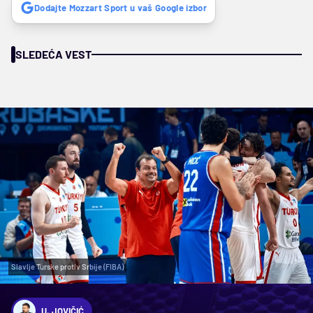
Dodajte Mozzart Sport u vaš Google izbor
SLEDEĆA VEST
Slavlje Turske protiv Srbije (FIBA)
U. JOVIČIĆ