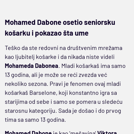
Mohamed Dabone osetio seniorsku
košarku i pokazao šta ume
Teško da ste redovni na društvenim mrežama
kao ljubitelj košarke i da nikada niste videli
Mohameda Dabonea
. Mladi košarkaš ima samo
13 godina, ali je može se reći zvezda već
nekoliko sezona. Pravi je fenomen ovaj mladi
košarkaš Barselone, koji konstantno igra sa
starijima od sebe i samo se pomera u sledeću
starosnu kategoriju. Sada je došao i do prvog
tima sa samo 13 godina.
Mohamed Dabone
je kao 'mešavina'
Viktora