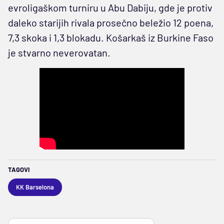
evroligaškom turniru u Abu Dabiju, gde je protiv
daleko starijih rivala prosečno beležio 12 poena,
7,3 skoka i 1,3 blokadu. Košarkaš iz Burkine Faso
je stvarno neverovatan.
TAGOVI
KK Barselona