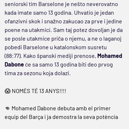
seniorski tim Barselone je nešto neverovatno
kada imate samo 13 godina. Uhvatio je jedan
ofanzivni skok i snažno zakucao za prve i jedine
poene na utakmici. Sam taj potez dovoljan je da
se posle utakmice priča o njemu, a ne o laganoj
pobedi Barselone u katalonskom susretu
(88:77). Kako španski mediji prenose,
Mohamed
Dabone
će sa samo 13 godina biti deo prvog
tima za sezonu koja dolazi.
😱 NOMÉS TÉ 13 ANYS!!!!
👊 Mohamed Dabone debuta amb el primer
equip del Barça i ja demostra la seva potència