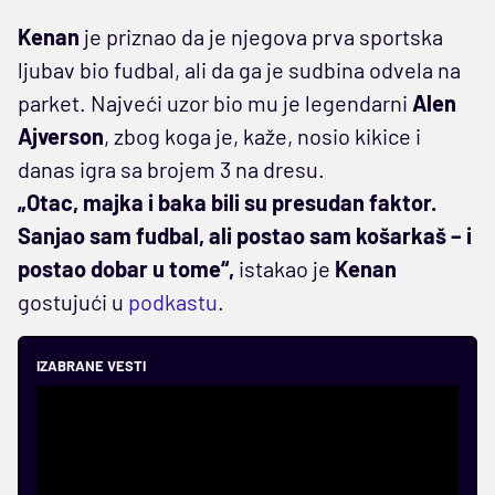
Kenan
je priznao da je njegova prva sportska
ljubav bio fudbal, ali da ga je sudbina odvela na
parket. Najveći uzor bio mu je legendarni
Alen
Ajverson
, zbog koga je, kaže, nosio kikice i
danas igra sa brojem 3 na dresu.
„Otac, majka i baka bili su presudan faktor.
Sanjao sam fudbal, ali postao sam košarkaš – i
postao dobar u tome“,
istakao je
Kenan
gostujući u
podkastu
.
IZABRANE VESTI