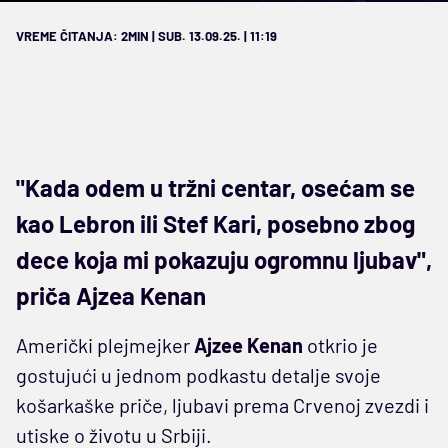
VREME ČITANJA: 2MIN | SUB. 13.09.25. | 11:19
"Kada odem u tržni centar, osećam se
kao Lebron ili Stef Kari, posebno zbog
dece koja mi pokazuju ogromnu ljubav",
priča Ajzea Kenan
Američki plejmejker
Ajzee Kenan
otkrio je
gostujući u jednom podkastu detalje svoje
košarkaške priče, ljubavi prema Crvenoj zvezdi i
utiske o životu u Srbiji.