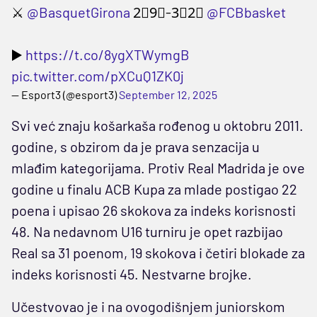
⚔️
@BasquetGirona
2⃣9⃣-3⃣2⃣
@FCBbasket
▶️
https://t.co/8ygXTWymgB
pic.twitter.com/pXCuQ1ZK0j
— Esport3 (@esport3)
September 12, 2025
Svi već znaju košarkaša rođenog u oktobru 2011.
godine, s obzirom da je prava senzacija u
mlađim kategorijama. Protiv Real Madrida je ove
godine u finalu ACB Kupa za mlade postigao 22
poena i upisao 26 skokova za indeks korisnosti
48. Na nedavnom U16 turniru je opet razbijao
Real sa 31 poenom, 19 skokova i četiri blokade za
indeks korisnosti 45. Nestvarne brojke.
Učestvovao je i na ovogodišnjem juniorskom