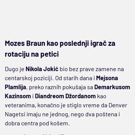
Mozes Braun kao poslednji igrač za
rotaciju na petici
Dugo je
Nikola Jokić
bio bez prave zamene na
centarskoj poziciji. Od starih dana i
Mejsona
Plamlija
, preko raznih pokušaja sa
Demarkusom
Kazinsom
i
Diandreom Džordanom
kao
veteranima, konačno je stiglo vreme da Denver
Nagetsi imaju ne jednog, nego dva poštena i
dobra centra pod košem.