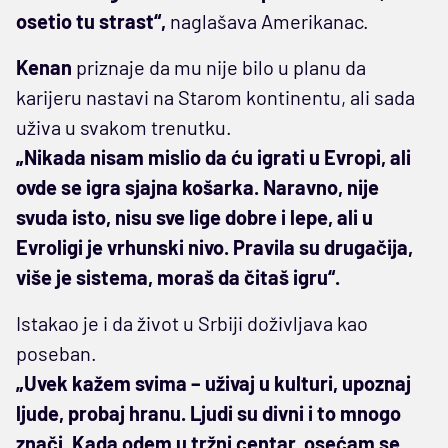
osetio tu strast“,
naglašava Amerikanac.
Kenan
priznaje da mu nije bilo u planu da
karijeru nastavi na Starom kontinentu, ali sada
uživa u svakom trenutku.
„Nikada nisam mislio da ću igrati u Evropi, ali
ovde se igra sjajna košarka. Naravno, nije
svuda isto, nisu sve lige dobre i lepe, ali u
Evroligi je vrhunski nivo. Pravila su drugačija,
više je sistema, moraš da čitaš igru“.
Istakao je i da život u Srbiji doživljava kao
poseban.
„Uvek kažem svima – uživaj u kulturi, upoznaj
ljude, probaj hranu. Ljudi su divni i to mnogo
znači. Kada odem u tržni centar, osećam se