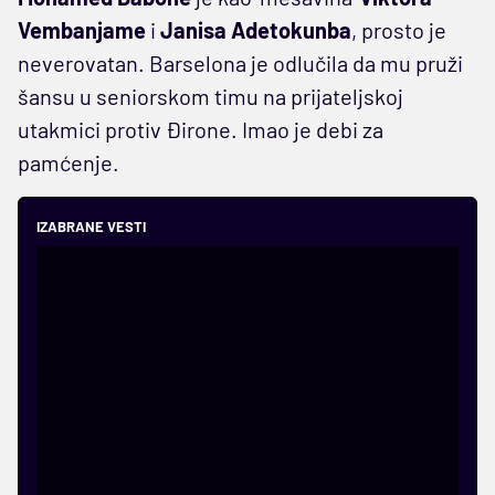
Vembanjame
i
Janisa Adetokunba
, prosto je
neverovatan. Barselona je odlučila da mu pruži
šansu u seniorskom timu na prijateljskoj
utakmici protiv Đirone. Imao je debi za
pamćenje.
IZABRANE VESTI