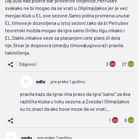
Daj ljudi kad pišete bar proverite činjenice.Petrušev
svakako ne bi mogao da se vrati u Oliplmpijakos jer je već
menjao klub u EL ove sezone.Samo jedna promena unutar
EL timova je dozvoljena u istoj sezoni,tako da bi Petrušev
teoretski možda mogao da igra samo Grčku ligu,nikako i
EL.Dakle,nikakve veze sa plaćanjem cele plate,ili dela
nje.Stvar je dogovora izmedju timova(ugovora) i pravila
takmičenja.
ion:minus
ion:p
Odgovori
3
27
M
mKv
pre preko 1 godinu
pravila kazu da igrac ima pravo da igra "samo" za dva
različita kluba u toku sezone,a Zvezda i Olimpijakos
su to,znaci da ako hoce moze da se vrati...
ion:minus
ion:p
1
8
S
sgdp
pre preko 1 godinu