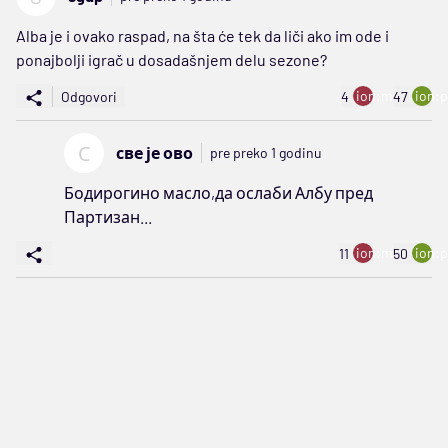
Alba je i ovako raspad, na šta će tek da liči ako im ode i
ponajbolji igrač u dosadašnjem delu sezone?
ion:minus
ion:p
Odgovori
4
47
С
све је ово
pre preko 1 godinu
Бодирогино масло,да ослаби Албу пред
Партизан...
ion:minus
ion:p
11
50