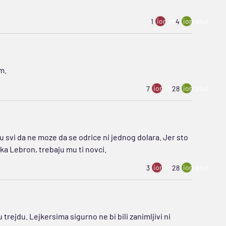
ion:minus
ion:plus
1
4
m.
ion:minus
ion:plus
7
28
u svi da ne moze da se odrice ni jednog dolara. Jer sto
ika Lebron, trebaju mu ti novci.
ion:minus
ion:plus
3
28
trejdu. Lejkersima sigurno ne bi bili zanimljivi ni