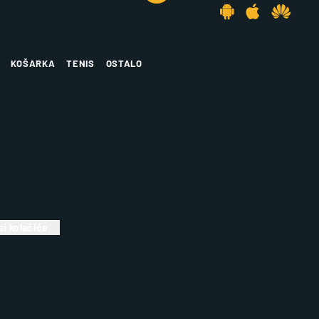
KOŠARKA
TENIS
OSTALO
i kolačiće