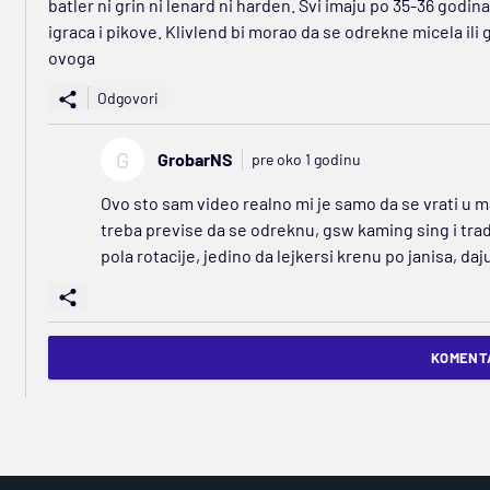
batler ni grin ni lenard ni harden. Svi imaju po 35-36 godina
igraca i pikove. Klivlend bi morao da se odrekne micela ili
ovoga
Odgovori
G
GrobarNS
pre oko 1 godinu
Ovo sto sam video realno mi je samo da se vrati u ma
treba previse da se odreknu, gsw kaming sing i trad
pola rotacije, jedino da lejkersi krenu po janisa, daj
KOMENTA