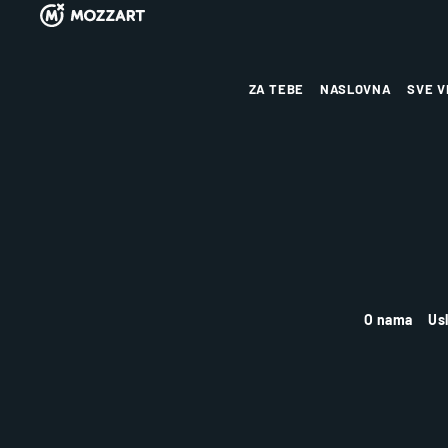
ZA TEBE
NASLOVNA
SVE V
O nama
Us