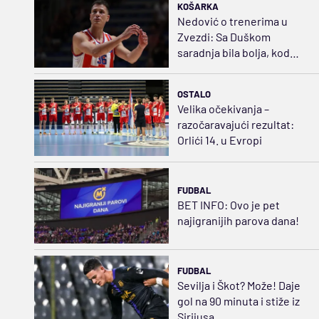
KOŠARKA
Nedović o trenerima u
Zvezdi: Sa Duškom
saradnja bila bolja, kod
Sferopulosa nedostajao
plan B
OSTALO
Velika očekivanja –
razočaravajući rezultat:
Orlići 14. u Evropi
FUDBAL
BET INFO: Ovo je pet
najigranijih parova dana!
FUDBAL
Sevilja i Škot? Može! Daje
gol na 90 minuta i stiže iz
Sirijusa