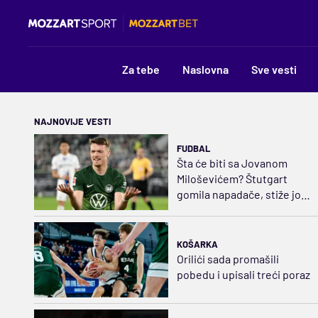
Za tebe
Naslovna
Sve vesti
NAJNOVIJE VESTI
FUDBAL
Šta će biti sa Jovanom
Miloševićem? Štutgart
gomila napadače, stiže još
jedan na "IĆ"
KOŠARKA
Orilići sada promašili
pobedu i upisali treći poraz