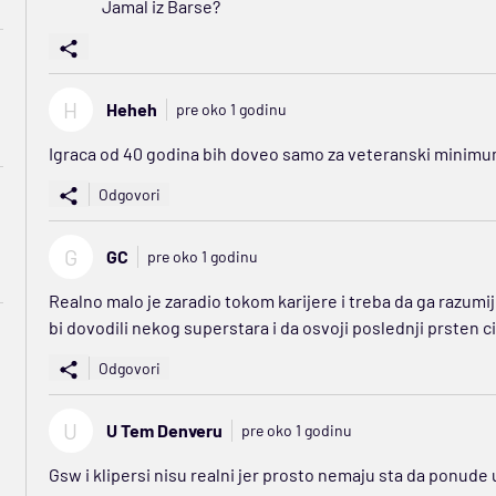
Jamal iz Barse?
H
Heheh
pre oko 1 godinu
Igraca od 40 godina bih doveo samo za veteranski minimu
Odgovori
G
GC
pre oko 1 godinu
Realno malo je zaradio tokom karijere i treba da ga razumij
bi dovodili nekog superstara i da osvoji poslednji prsten c
Odgovori
U
U Tem Denveru
pre oko 1 godinu
Gsw i klipersi nisu realni jer prosto nemaju sta da ponude u 