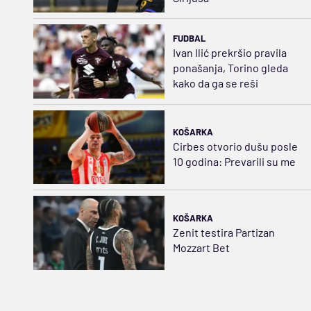
FUDBAL
Ivan Ilić prekršio pravila
ponašanja, Torino gleda
kako da ga se reši
KOŠARKA
Cirbes otvorio dušu posle
10 godina: Prevarili su me
KOŠARKA
Zenit testira Partizan
Mozzart Bet