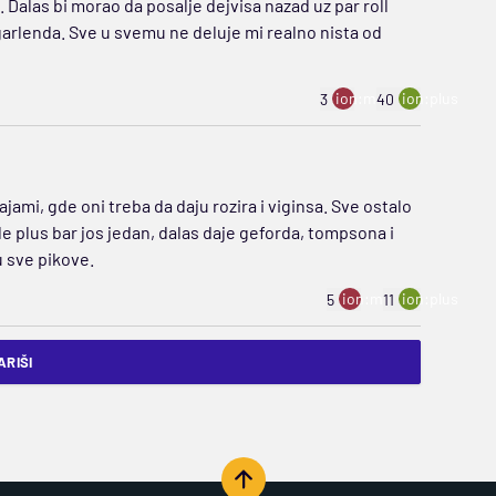
. Dalas bi morao da posalje dejvisa nazad uz par roll
 garlenda. Sve u svemu ne deluje mi realno nista od
ion:minus
ion:plus
3
40
jami, gde oni treba da daju rozira i viginsa. Sve ostalo
e plus bar jos jedan, dalas daje geforda, tompsona i
u sve pikove.
ion:minus
ion:plus
5
11
RIŠI