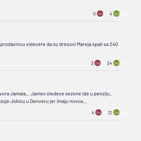
ion:minus
ion:plus
0
4
prodavnicu videcete da su dresovi Mareja spali sa 240
ion:minus
ion:plus
3
24
govora Jamala… James sledece sezone ide u penziju..
druzuje Jokicu u Denveru jer imaju novca…
ion:minus
ion:plus
4
12