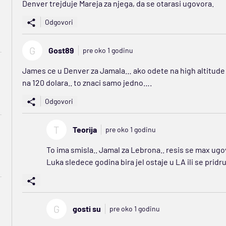
Denver trejduje Mareja za njega, da se otarasi ugovora.
Odgovori
G
Gost89
pre oko 1 godinu
James ce u Denver za Jamala… ako odete na high altitude 
na 120 dolara.. to znaci samo jedno….
Odgovori
T
Teorija
pre oko 1 godinu
To ima smisla.. Jamal za Lebrona.. resis se max u
Luka sledece godina bira jel ostaje u LA ili se pri
G
gosti su
pre oko 1 godinu