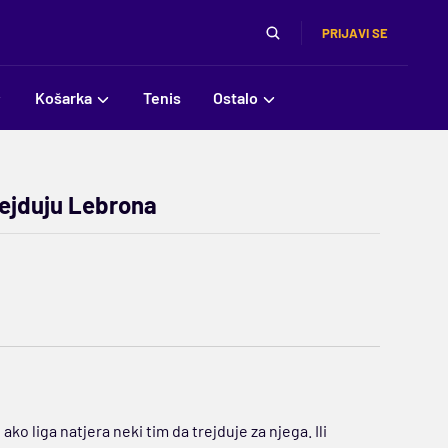
PRIJAVI SE
Košarka
Tenis
Ostalo
rejduju Lebrona
ko liga natjera neki tim da trejduje za njega. Ili