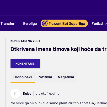
Transferi
Evroliga
Mozzart Bet Superliga
Fudbal
KOMENTARI NA VEST
Otkrivena imena timova koji hoće da t
KOMENTARIŠI
Hronološki
Pozitivni
Negativni
K
Kobe
pre oko 1 godinu
Ma nece ga niko, ovo je samo plant clutch sports-a. Jedino a