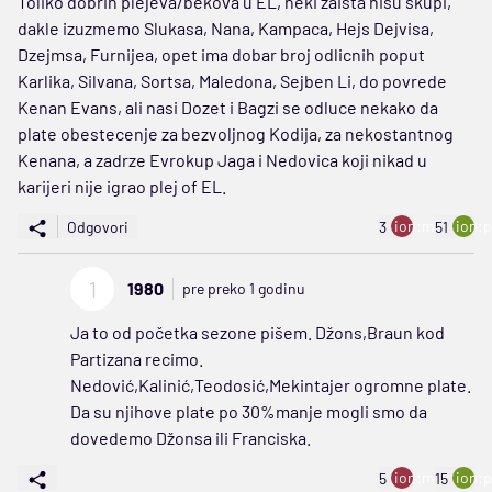
Toliko dobrih plejeva/bekova u EL, neki zaista nisu skupi,
dakle izuzmemo Slukasa, Nana, Kampaca, Hejs Dejvisa,
Dzejmsa, Furnijea, opet ima dobar broj odlicnih poput
Karlika, Silvana, Sortsa, Maledona, Sejben Li, do povrede
Kenan Evans, ali nasi Dozet i Bagzi se odluce nekako da
plate obestecenje za bezvoljnog Kodija, za nekostantnog
Kenana, a zadrze Evrokup Jaga i Nedovica koji nikad u
karijeri nije igrao plej of EL.
ion:minus
ion:p
Odgovori
3
51
1
1980
pre preko 1 godinu
Ja to od početka sezone pišem. Džons,Braun kod
Partizana recimo.
Nedović,Kalinić,Teodosić,Mekintajer ogromne plate.
Da su njihove plate po 30%manje mogli smo da
dovedemo Džonsa ili Franciska.
ion:minus
ion:p
5
15