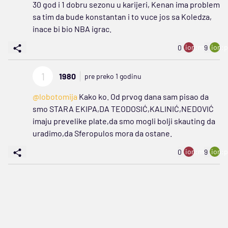
30 god i 1 dobru sezonu u karijeri, Kenan ima problem
sa tim da bude konstantan i to vuce jos sa Koledza,
inace bi bio NBA igrac.
ion:minus
ion:p
0
9
1
1980
pre preko 1 godinu
@lobotomija
Kako ko. Od prvog dana sam pisao da
smo STARA EKIPA,DA TEODOSIĆ,KALINIĆ,NEDOVIĆ
imaju prevelike plate,da smo mogli bolji skauting da
uradimo,da Sferopulos mora da ostane.
ion:minus
ion:p
0
9