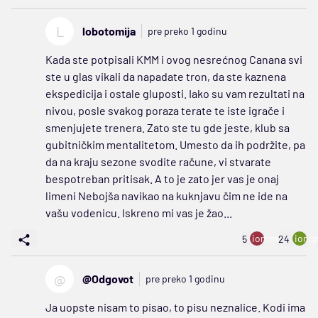
L
lobotomija
pre preko 1 godinu
Kada ste potpisali KMM i ovog nesrećnog Canana svi
ste u glas vikali da napadate tron, da ste kaznena
ekspedicija i ostale gluposti. Iako su vam rezultati na
nivou, posle svakog poraza terate te iste igrače i
smenjujete trenera. Zato ste tu gde jeste, klub sa
gubitničkim mentalitetom. Umesto da ih podržite, pa
da na kraju sezone svodite račune, vi stvarate
bespotreban pritisak. A to je zato jer vas je onaj
limeni Nebojša navikao na kuknjavu čim ne ide na
vašu vodenicu. Iskreno mi vas je žao...
ion:minus
ion:p
5
24
@
@Odgovot
pre preko 1 godinu
Ja uopste nisam to pisao, to pisu neznalice. Kodi ima