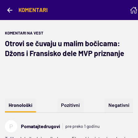
KOMENTARI
KOMENTARI NA VEST
Otrovi se čuvaju u malim bočicama:
Džons i Fransisko dele MVP priznanje
Hronološki
Pozitivni
Negativni
P
Pomatajtedrugovi
pre preko 1 godinu