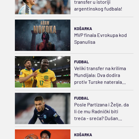
transfer u istoriji
argentinskog fudbala!
KOŠARKA
MVP finala Evrokupa kod
Spanulisa
FUDBAL
Veliki transfer na krilima
Mundijala: Dva dodira
protiv Turske naterala
Sporting da plati
20.000.000
FUDBAL
Posle Partizana i Želje, da
li će mu Radnički biti
treća - sreća? Dušan
Jovanović stiže u Niš
KOŠARKA