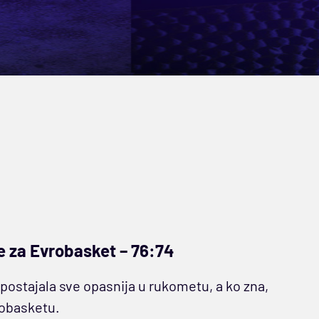
 za Evrobasket – 76:74
e postajala sve opasnija u rukometu, a ko zna,
robasketu.