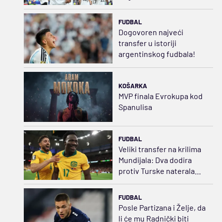
ponuda...
FUDBAL
Dogovoren najveći
transfer u istoriji
argentinskog fudbala!
KOŠARKA
MVP finala Evrokupa kod
Spanulisa
FUDBAL
Veliki transfer na krilima
Mundijala: Dva dodira
protiv Turske naterala
Sporting da plati
20.000.000
FUDBAL
Posle Partizana i Želje, da
li će mu Radnički biti