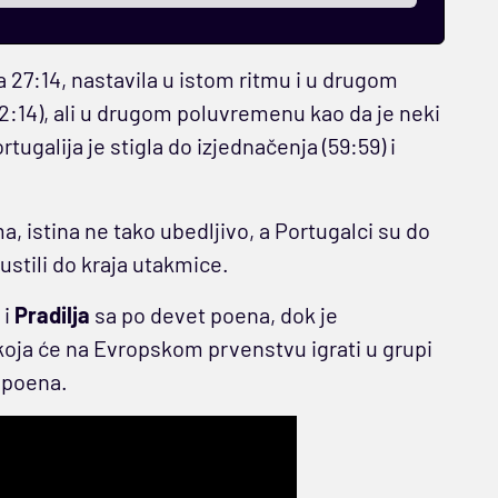
sa 27:14, nastavila u istom ritmu i u drugom
(32:14), ali u drugom poluvremenu kao da je neki
rtugalija je stigla do izjednačenja (59:59) i
, istina ne tako ubedljivo, a Portugalci su do
pustili do kraja utakmice.
i
Pradilja
sa po devet poena, dok je
koja će na Evropskom prvenstvu igrati u grupi
 poena.