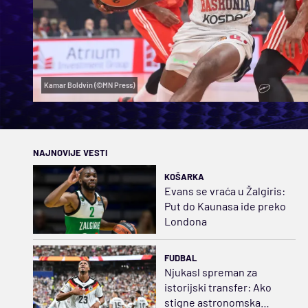
Kamar Boldvin (©MN Press)
NAJNOVIJE VESTI
KOŠARKA
Evans se vraća u Žalgiris:
Put do Kaunasa ide preko
Londona
FUDBAL
Njukasl spreman za
istorijski transfer: Ako
stigne astronomska