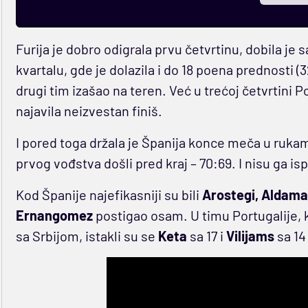
Furija je dobro odigrala prvu četvrtinu, dobila je 
kvartalu, gde je dolazila i do 18 poena prednosti 
drugi tim izašao na teren. Već u trećoj četvrtini Po
najavila neizvestan finiš.
I pored toga držala je Španija konce meča u rukama
prvog vođstva došli pred kraj – 70:69. I nisu ga is
Kod Španije najefikasniji su bili
Arostegi, Aldama
Ernangomez
postigao osam. U timu Portugalije, 
sa Srbijom, istakli su se
Keta
sa 17 i
Vilijams
sa 14