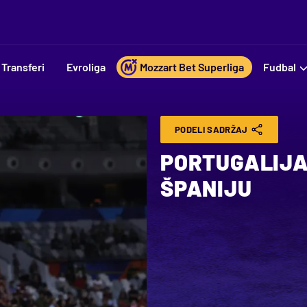
Transferi
Evroliga
Mozzart Bet Superliga
Fudbal
PODELI SADRŽAJ
PORTUGALIJA 
ŠPANIJU