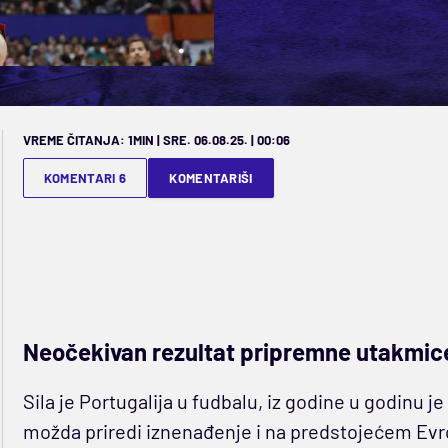
VREME ČITANJA: 1MIN | SRE. 06.08.25. | 00:06
KOMENTARI 6
KOMENTARIŠI
Neočekivan rezultat pripremne utakmice
Sila je Portugalija u fudbalu, iz godine u godinu j
možda priredi iznenađenje i na predstojećem Ev