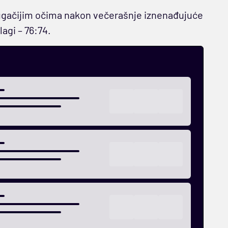
drugačijim očima nakon večerašnje iznenađujuće
agi – 76:74.