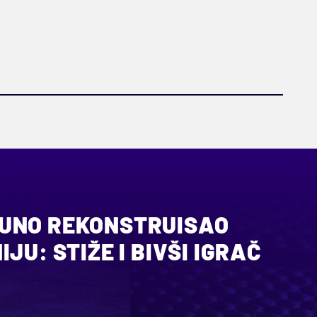
UNO REKONSTRUISAO
JU: STIŽE I BIVŠI IGRAČ