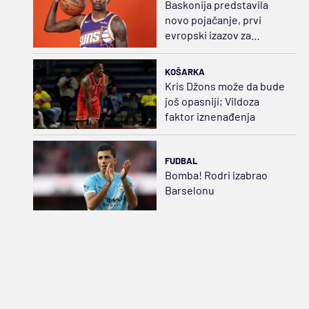
Baskonija predstavila
novo pojačanje, prvi
evropski izazov za
američkog beka
KOŠARKA
Kris Džons može da bude
još opasniji; Vildoza
faktor iznenađenja
FUDBAL
Bomba! Rodri izabrao
Barselonu