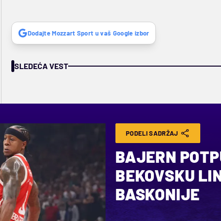
Dodajte Mozzart Sport u vaš Google izbor
SLEDEĆA VEST
PODELI SADRŽAJ
BAJERN POTP
BEKOVSKU LINI
BASKONIJE