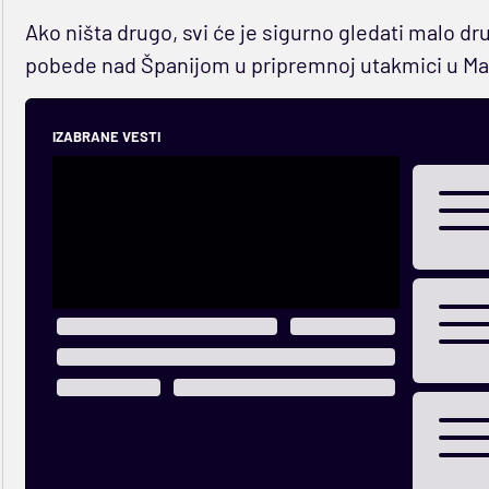
Ako ništa drugo, svi će je sigurno gledati malo 
pobede nad Španijom u pripremnoj utakmici u Mal
IZABRANE VESTI