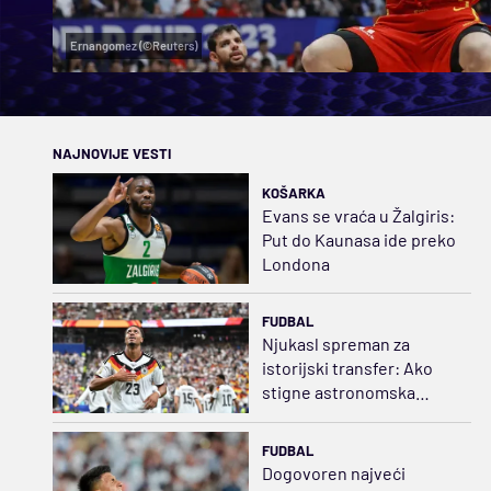
Ernangomez (©Reuters)
NAJNOVIJE VESTI
KOŠARKA
Evans se vraća u Žalgiris:
Put do Kaunasa ide preko
Londona
FUDBAL
Njukasl spreman za
istorijski transfer: Ako
stigne astronomska
ponuda...
FUDBAL
Dogovoren najveći