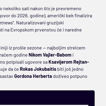
mo nekoliko sati nakon što je prevremeno
vor do 2026. godine), američki bek finalizira
etnews"
. Naturalizovani gruzijski
ati na Evropskom prvenstvu će i naredne
liniji iz prošle sezone — najboljim strelcem
gračem godine
Nikom Vajler-Babom
i
čno potpisali ugovore sa
Ksavijerom Rejtan-
je da će
Rokas Jokubaitis
biti još jedno
e sastav
Gordona Herberta
doživeo potpuno