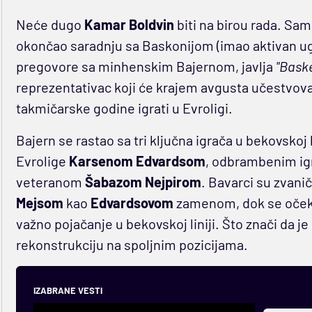
Neće dugo
Kamar Boldvin
biti na birou rada. Sa
okončao saradnju sa Baskonijom (imao aktivan ugo
pregovore sa minhenskim Bajernom, javlja
"Bask
reprezentativac koji će krajem avgusta učestvov
takmičarske godine igrati u Evroligi.
Bajern se rastao sa tri ključna igrača u bekovskoj 
Evrolige
Karsenom Edvardsom
, odbrambenim i
veteranom
Šabazom Nejpirom
. Bavarci su zvani
Mejsom
kao
Edvardsovom
zamenom, dok se očeku
važno pojačanje u bekovskoj liniji. Što znači da j
rekonstrukciju na spoljnim pozicijama.
IZABRANE VESTI