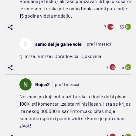
Bogdana je teško), ali tako ponižavati Srbiju u košarci
je smesno. Turska prije ovog finala zadnji puta prije
15 godina videla medalju.
ion:minus
ion:p
7
33
S
samo delije ga ne vole
pre 11 meseci
tj. mrze, a mrze i Obradovica, Djokovica ....
ion:minus
ion:p
7
5
Bojsa2
pre 11 meseci
Ne znam po koji put ulazi Turska u finale da bi pisao
100X isti komentar...zaista mi nisi jasan. I sta se krijes
iza nekog 000000 nika? Pritom,ako citas moje
komentare,pa ih i pamtis,vidi se kome je potreban
zivot!