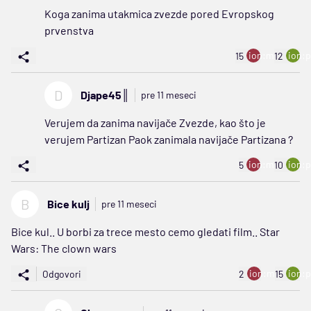
Koga zanima utakmica zvezde pored Evropskog
prvenstva
ion:minus
ion:p
15
12
D
Djape45║
pre 11 meseci
Verujem da zanima navijače Zvezde, kao što je
verujem Partizan Paok zanimala navijače Partizana ?
ion:minus
ion:p
5
10
B
Bice kulj
pre 11 meseci
Bice kul.. U borbi za trece mesto cemo gledati film.. Star
Wars: The clown wars
ion:minus
ion:p
Odgovori
2
15