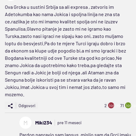
Ova Grcka u sustini Srbija sa ali expresa , zatvoris im
Adetokumba kao nama Jokica i spoljna linija ne zna sta
ce,razlika je sto mi imamo kvalitet spolja oni ne izuzev
Spanulisa.Glavno pitanje je zasto mi ne igramo kao
Turska,zasto nasi igraci ne sipaju kao oni, zasto muljamo
loptu do besvjesti.Pa do te mjere Turci igraju dobro i brzo
da ekonom sa klupe udje pogodio bi,a mi smo igracki i bez
Bogdana kvalitetniji od ove Turske sta god ko pricao.Ne
znamo Jokica da upotrebimo kako treba,pa gledajte sta
Sengun radi a Jokic je bolji od njega ,ali Ataman zna da
Senguna bolje iskoristi pa se stvara varka da je ravan
Jokicu.Imat Jokica u svoj tim i nemat jos zlato,to samo mi
mozemo.
ion:minus
ion:p
Odgovori
2
71
M
Miki234
pre 11 meseci
Pardon napravio sam lapsus ,mislio sam da Grci imaju