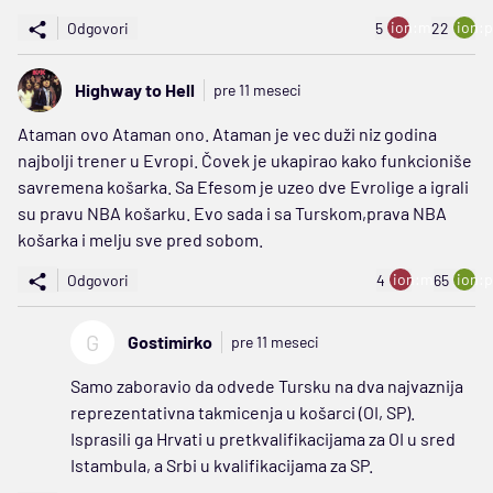
ion:minus
ion:p
Odgovori
5
22
Highway to Hell
pre 11 meseci
Ataman ovo Ataman ono. Ataman je vec duži niz godina
najbolji trener u Evropi. Čovek je ukapirao kako funkcioniše
savremena košarka. Sa Efesom je uzeo dve Evrolige a igrali
su pravu NBA košarku. Evo sada i sa Turskom,prava NBA
košarka i melju sve pred sobom.
ion:minus
ion:p
Odgovori
4
65
G
Gostimirko
pre 11 meseci
Samo zaboravio da odvede Tursku na dva najvaznija
reprezentativna takmicenja u košarci (OI, SP).
Isprasili ga Hrvati u pretkvalifikacijama za OI u sred
Istambula, a Srbi u kvalifikacijama za SP.