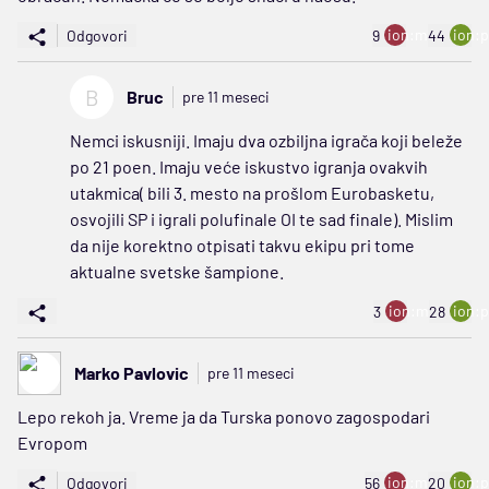
ion:minus
ion:p
Odgovori
9
44
B
Bruc
pre 11 meseci
Nemci iskusniji. Imaju dva ozbiljna igrača koji beleže
po 21 poen. Imaju veće iskustvo igranja ovakvih
utakmica( bili 3. mesto na prošlom Eurobasketu,
osvojili SP i igrali polufinale OI te sad finale). Mislim
da nije korektno otpisati takvu ekipu pri tome
aktualne svetske šampione.
ion:minus
ion:p
3
28
Marko Pavlovic
pre 11 meseci
Lepo rekoh ja. Vreme ja da Turska ponovo zagospodari
Evropom
ion:minus
ion:p
Odgovori
56
20