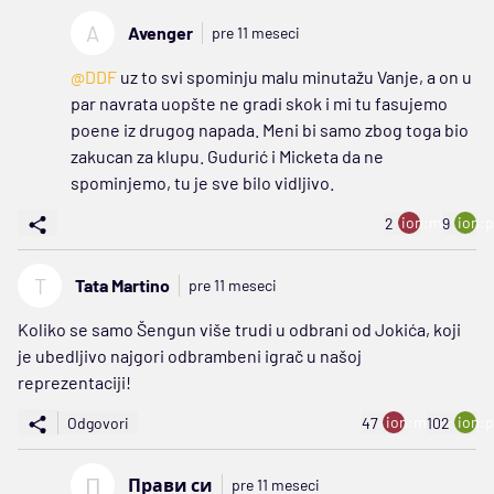
A
Avenger
pre 11 meseci
@DDF
uz to svi spominju malu minutažu Vanje, a on u
par navrata uopšte ne gradi skok i mi tu fasujemo
poene iz drugog napada. Meni bi samo zbog toga bio
zakucan za klupu. Gudurić i Micketa da ne
spominjemo, tu je sve bilo vidljivo.
ion:minus
ion:p
2
9
T
Tata Martino
pre 11 meseci
Koliko se samo Šengun više trudi u odbrani od Jokića, koji
je ubedljivo najgori odbrambeni igrač u našoj
reprezentaciji!
ion:minus
ion:p
Odgovori
47
102
П
Прави си
pre 11 meseci