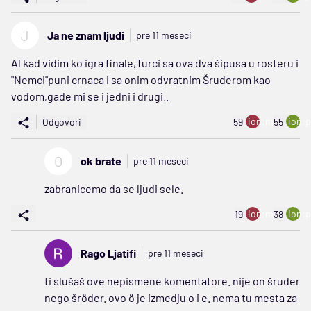
J
Ja ne znam ljudi
pre 11 meseci
Al kad vidim ko igra finale,Turci sa ova dva šipusa u rosteru i
"Nemci"puni crnaca i sa onim odvratnim Šruderom kao
vođom,gade mi se i jedni i drugi..
ion:minus
ion:p
Odgovori
59
55
O
ok brate
pre 11 meseci
zabranicemo da se ljudi sele.
ion:minus
ion:p
19
38
Rago Ljatifi
pre 11 meseci
ti slušaš ove nepismene komentatore. nije on šruder
nego šröder. ovo ö je izmedju o i e. nema tu mesta za