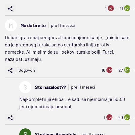
ion:minus
ion:p
1
11
M
Ma da bre to
pre 11 meseci
Dobar igrac onaj sengun, ali ono majmunisanje....mislio sam
da je prednosg turaka samo centarska linija protiv
nemacke. Ali mislim da su i bekovi turske bolji. Turci,
nazalost, uzimaju.
ion:minus
ion:p
Odgovori
16
27
S
Sto nazalost??
pre 11 meseci
Najkompletnija ekipa ...e sad, sa njemcima je 50:50
jer i njemci imaju arsenal.
ion:minus
ion:p
1
30
Sterlings Braunfels
pre 11 meseci