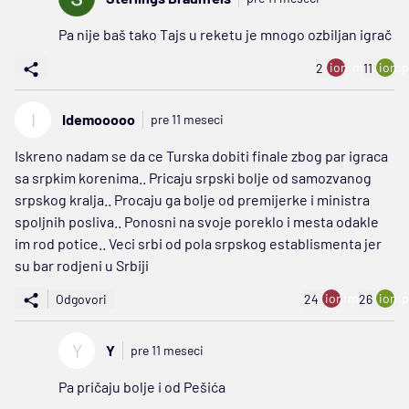
Pa nije baš tako Tajs u reketu je mnogo ozbiljan igrač
ion:minus
ion:p
2
11
I
Idemooooo
pre 11 meseci
Iskreno nadam se da ce Turska dobiti finale zbog par igraca
sa srpkim korenima.. Pricaju srpski bolje od samozvanog
srpskog kralja.. Procaju ga bolje od premijerke i ministra
spoljnih posliva.. Ponosni na svoje poreklo i mesta odakle
im rod potice.. Veci srbi od pola srpskog establismenta jer
su bar rodjeni u Srbiji
ion:minus
ion:p
Odgovori
24
26
Y
Y
pre 11 meseci
Pa pričaju bolje i od Pešića