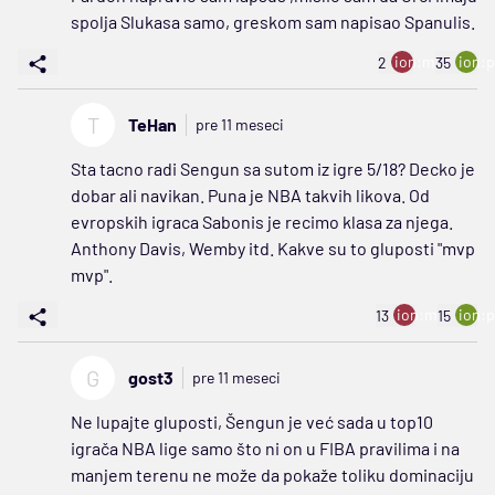
spolja Slukasa samo, greskom sam napisao Spanulis.
ion:minus
ion:p
2
35
T
TeHan
pre 11 meseci
Sta tacno radi Sengun sa sutom iz igre 5/18? Decko je
dobar ali navikan. Puna je NBA takvih likova. Od
evropskih igraca Sabonis je recimo klasa za njega.
Anthony Davis, Wemby itd. Kakve su to gluposti "mvp
mvp".
ion:minus
ion:p
13
15
G
gost3
pre 11 meseci
Ne lupajte gluposti, Šengun je već sada u top10
igrača NBA lige samo što ni on u FIBA pravilima i na
manjem terenu ne može da pokaže toliku dominaciju