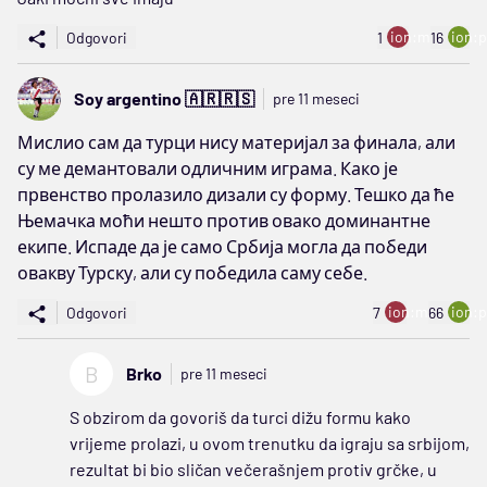
ion:minus
ion:p
Odgovori
1
16
Soy argentino 🇦🇷🇷🇸
pre 11 meseci
Мислио сам да турци нису материјал за финала, али
су ме демантовали одличним играма. Како је
првенство пролазило дизали су форму. Тешко да ће
Њемачка моћи нешто против овако доминантне
екипе. Испаде да је само Србија могла да победи
овакву Турску, али су победила саму себе.
ion:minus
ion:p
Odgovori
7
66
B
Brko
pre 11 meseci
S obzirom da govoriš da turci dižu formu kako
vrijeme prolazi, u ovom trenutku da igraju sa srbijom,
rezultat bi bio sličan večerašnjem protiv grčke, u