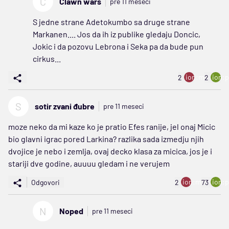
C
Clawn wars
pre 11 meseci
S jedne strane Adetokumbo sa druge strane
Markanen.... Jos da ih iz publike gledaju Doncic,
Jokic i da pozovu Lebrona i Seka pa da bude pun
cirkus...
ion:minus
ion:p
2
2
S
sotir zvani đubre
pre 11 meseci
moze neko da mi kaze ko je pratio Efes ranije, jel onaj Micic
bio glavni igrac pored Larkina? razlika sada izmedju njih
dvojice je nebo i zemlja, ovaj decko klasa za micica, jos je i
stariji dve godine, auuuu gledam i ne verujem
ion:minus
ion:p
Odgovori
2
73
N
Noped
pre 11 meseci