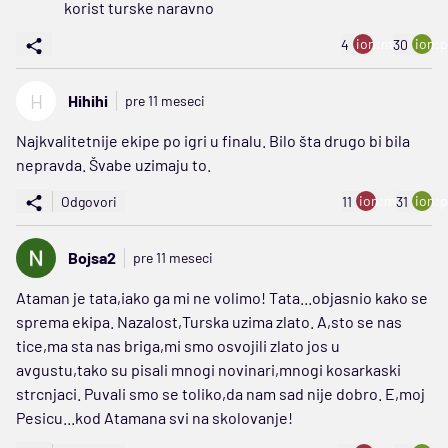
korist turske naravno
ion:minus
ion:p
4
30
H
Hihihi
pre 11 meseci
Najkvalitetnije ekipe po igri u finalu. Bilo šta drugo bi bila
nepravda. Švabe uzimaju to.
ion:minus
ion:p
Odgovori
11
31
Bojsa2
pre 11 meseci
Ataman je tata,iako ga mi ne volimo! Tata...objasnio kako se
sprema ekipa. Nazalost,Turska uzima zlato. A,sto se nas
tice,ma sta nas briga,mi smo osvojili zlato jos u
avgustu,tako su pisali mnogi novinari,mnogi kosarkaski
strcnjaci. Puvali smo se toliko,da nam sad nije dobro. E,moj
Pesicu...kod Atamana svi na skolovanje!