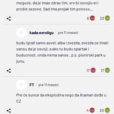
moguće, da je imao zdrav tim, vrv bi osvojio el i
prošle sezone. Sad ima prejak tim ponovo...
ion:minus
ion:p
6
23
K
kada evroligu
pre 11 meseci
budu igrali samo asvel, alba i zvezda, zvezda ce imati
sansu da je osvoji. a ako tu budu spartak i
buducnost, onda nema sanse.. p.s. pionirski park u
junu.
ion:minus
ion:p
17
17
F
FT
pre 11 meseci
Pre će sunce da eksplodira nego da Ataman dođe u
CZ
ion:minus
ion:p
4
20