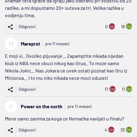
Ataman tera igrace da igraju jaku odbranu pri vodstvu od 20
razlike, a mi dopustamo 20+ suteva za tri. Velika razlika u
vodjenju tima.
ion:minus
ion:p
Odgovori
0
16
M
Mareprst
pre 11 meseci
E moji vi.. Ovoliko pljuvanje... Zapamptite nikada nijedan
klub iz NBA nece obuci nikog kao Grua.. To moze samo
Nikola Jokic... Nas Jokara ce uvek ostati poznat kao Gru iz
Minionsa... I to mu niko nikada nece moci oduzeti
ion:minus
ion:p
Odgovori
17
11
P
Power on the north
pre 11 meseci
Mene samo zanima za koga ce Nemačka navijati u finalu?
ion:minus
ion:p
Odgovori
4
33