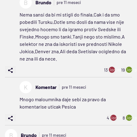
B
Brundo
pre 11 meseci
Nema sansi da bi mi stigli do finala.Cak i da smo
pobedili Tursku,Dotle smo dosli da nama vise nije
svejedno hocemo li da igramo protiv Svedske ili
Finske.Mnogo smo tanki.Tanji nego sto mislimo.A
selektor ne zna da iskoristi sve prednosti Nikole
Jokica.Denver zna.Ali deda Svetislav ocigledno da
ne zna ili da nece.
ion:minus
ion:p
13
19
K
Komentar
pre 11 meseci
Mnogo maloumnika daje sebi za pravo da
komentarise uticak Pesica
ion:minus
ion:p
4
8
B
Brundo
pre 11 meseci