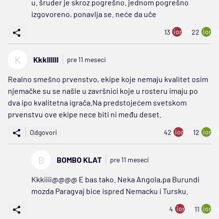
u. šruder je skroz pogrešno. jednom pogrešno
izgovoreno, ponavlja se. neće da uče
ion:minus
ion:p
13
22
K
Kkkllllll
pre 11 meseci
Realno smešno prvenstvo, ekipe koje nemaju kvalitet osim
njemačke su se našle u završnici koje u rosteru imaju po
dva ipo kvalitetna igrača.Na predstojećem svetskom
prvenstvu ove ekipe nece biti ni među deset.
ion:minus
ion:p
Odgovori
42
12
B
BOMBO KLAT
pre 11 meseci
Kkkiiii@@@@ E bas tako. Neka Angola,pa Burundi
mozda Paragvaj bice ispred Nemacku i Tursku.
ion:minus
ion:p
4
11