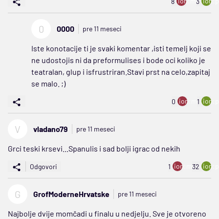
ion:minus
ion:p
8
3
0
0000
pre 11 meseci
Iste konotacije ti je svaki komentar ,isti temelj koji se
ne udostojis ni da preformulises i bode oci koliko je
teatralan, glup i isfrustriran.Stavi prst na celo,zapitaj
se malo. ;)
ion:minus
ion:p
0
1
V
vladano79
pre 11 meseci
Grci teski krsevi...Spanulis i sad bolji igrac od nekih
ion:minus
ion:p
Odgovori
1
32
G
GrofModerneHrvatske
pre 11 meseci
Najbolje dvije momčadi u finalu u nedjelju. Sve je otvoreno