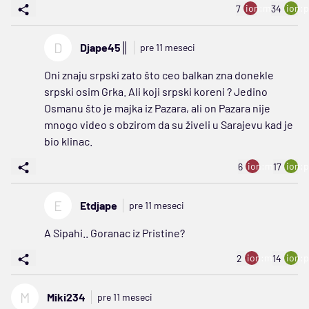
ion:minus
ion:p
7
34
D
Djape45║
pre 11 meseci
Oni znaju srpski zato što ceo balkan zna donekle
srpski osim Grka. Ali koji srpski koreni ? Jedino
Osmanu što je majka iz Pazara, ali on Pazara nije
mnogo video s obzirom da su živeli u Sarajevu kad je
bio klinac.
ion:minus
ion:p
6
17
E
Etdjape
pre 11 meseci
A Sipahi.. Goranac iz Pristine?
ion:minus
ion:p
2
14
M
Miki234
pre 11 meseci