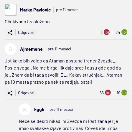
Marko Pavlovic
pre 11 meseci
Očekivano i zasluženo
ion:minus
ion:p
Odgovori
3
24
A
Ajmemene
pre 11 meseci
Jbt kako bih voleo da Ataman postane trener Zvezde...
Posle svega.. Ne me birga, lik daje srce i dusu gde god da
je.. Znam da bi tada osvojili EL.. Kakav stručnjak... Ataman
pa 10 mesta prazno pa nek se redjaju ostali
ion:minus
ion:p
Odgovori
66
19
K
kggk
pre 11 meseci
Neće se desiti nikad, ni Zvezde ni Partizana jer je
imao svakakve izjave protiv nas. Čovek ide u nba