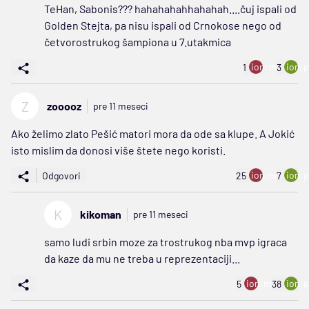
TeHan, Sabonis??? hahahahahhahahah....čuj ispali od
Golden Stejta, pa nisu ispali od Crnokose nego od
četvorostrukog šampiona u 7.utakmica
ion:minus
ion:p
1
3
Z
zooooz
pre 11 meseci
Ako želimo zlato Pešić matori mora da ode sa klupe. A Jokić
isto mislim da donosi više štete nego koristi.
ion:minus
ion:p
Odgovori
25
7
K
kikoman
pre 11 meseci
samo ludi srbin moze za trostrukog nba mvp igraca
da kaze da mu ne treba u reprezentaciji...
ion:minus
ion:p
5
38