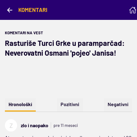
KOMENTARI
KOMENTARI NA VEST
Rasturiše Turci Grke u paramparčad:
Neverovatni Osmani 'pojeo' Janisa!
Hronološki
Pozitivni
Negativni
Z
zlo i naopako
pre 11 meseci