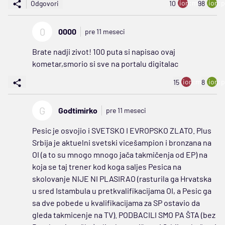
ion:minus
ion:p
Odgovori
10
98
0
0000
pre 11 meseci
Brate nadji zivot! 100 puta si napisao ovaj
kometar,smorio si sve na portalu digitalac
ion:minus
ion:p
15
8
G
Godtimirko
pre 11 meseci
Pesic je osvojio i SVETSKO I EVROPSKO ZLATO. Plus
Srbija je aktuelni svetski vicešampion i bronzana na
OI (a to su mnogo mnogo jača takmičenja od EP) na
koja se taj trener kod koga saljes Pesica na
skolovanje NIJE NI PLASIRAO (rasturila ga Hrvatska
u sred Istambula u pretkvalifikacijama OI, a Pesic ga
sa dve pobede u kvalifikacijama za SP ostavio da
gleda takmicenje na TV). PODBACILI SMO PA ŠTA (bez