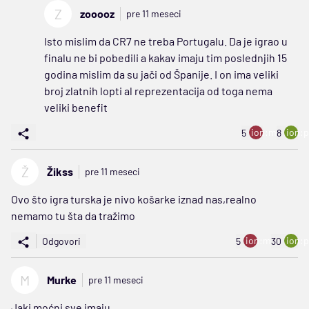
Z
zooooz
pre 11 meseci
Isto mislim da CR7 ne treba Portugalu. Da je igrao u
finalu ne bi pobedili a kakav imaju tim poslednjih 15
godina mislim da su jači od Španije. I on ima veliki
broj zlatnih lopti al reprezentacija od toga nema
veliki benefit
ion:minus
ion:p
5
8
Ž
Žikss
pre 11 meseci
Ovo što igra turska je nivo košarke iznad nas,realno
nemamo tu šta da tražimo
ion:minus
ion:p
Odgovori
5
30
M
Murke
pre 11 meseci
Jaki moćni sve imaju