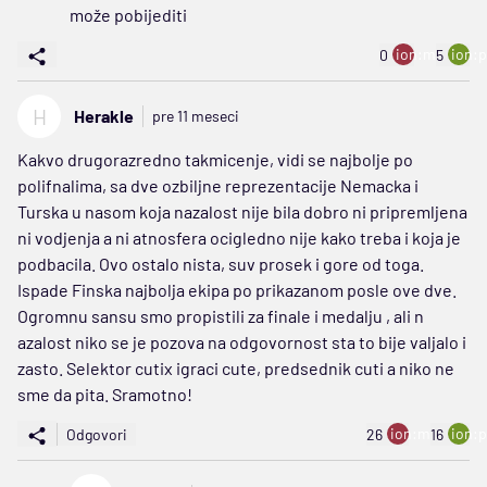
može pobijediti
ion:minus
ion:p
0
5
H
Herakle
pre 11 meseci
Kakvo drugorazredno takmicenje, vidi se najbolje po
polifnalima, sa dve ozbiljne reprezentacije Nemacka i
Turska u nasom koja nazalost nije bila dobro ni pripremljena
ni vodjenja a ni atnosfera ocigledno nije kako treba i koja je
podbacila. Ovo ostalo nista, suv prosek i gore od toga.
Ispade Finska najbolja ekipa po prikazanom posle ove dve.
Ogromnu sansu smo propistili za finale i medalju , ali n
azalost niko se je pozova na odgovornost sta to bije valjalo i
zasto. Selektor cutix igraci cute, predsednik cuti a niko ne
sme da pita. Sramotno!
ion:minus
ion:p
Odgovori
26
16