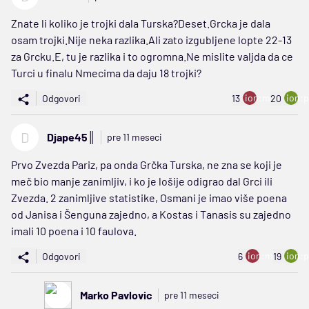
Znate li koliko je trojki dala Turska?Deset.Grcka je dala
osam trojki.Nije neka razlika.Ali zato izgubljene lopte 22-13
za Grcku.E, tu je razlika i to ogromna.Ne mislite valjda da ce
Turci u finalu Nmecima da daju 18 trojki?
ion:minus
ion:p
Odgovori
13
20
D
Djape45║
pre 11 meseci
Prvo Zvezda Pariz, pa onda Grčka Turska, ne zna se koji je
meč bio manje zanimljiv, i ko je lošije odigrao dal Grci ili
Zvezda. 2 zanimljive statistike, Osmani je imao više poena
od Janisa i Šenguna zajedno, a Kostas i Tanasis su zajedno
imali 10 poena i 10 faulova.
ion:minus
ion:p
Odgovori
6
19
Marko Pavlovic
pre 11 meseci