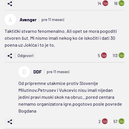
ion:minus
ion:p
14
16
A
Avenger
pre 11 meseci
Taktički stvarno fenomenalno. Ali opet se mora pogoditi
otvoren šut. Mi nismo imali nekog ko će iskočiti i dati 30
poena uz Jokića i to je to.
ion:minus
ion:p
Odgovori
5
113
D
DDF
pre 11 meseci
Od pripremne utakmice protiv Slovenije
Milutinov,Petrusev i Vukcevic nisu imali nijedan
jedini pravi muski skok na obruc...pored centara
nemamo organizatora igre,pogotovo posle povrede
Bogdana
ion:minus
ion:p
2
57