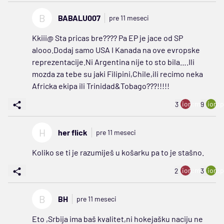
B
BABALU007
pre 11 meseci
Kkiii@ Sta pricas bre???? Pa EP je jace od SP
alooo.Dodaj samo USA I Kanada na ove evropske
reprezentacije.Ni Argentina nije to sto bila….Ili
mozda za tebe su jaki Filipini,Chile,ili recimo neka
Africka ekipa ili Trinidad&Tobago???!!!!!
ion:minus
ion:p
3
9
H
her flick
pre 11 meseci
Koliko se ti je razumiješ u košarku pa to je stašno.
ion:minus
ion:p
2
3
B
BH
pre 11 meseci
Eto ,Srbija ima baš kvalitet,ni hokejašku naciju ne