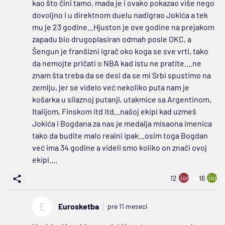
kao što čini tamo, mada je i ovako pokazao više nego
dovoljno i u direktnom duelu nadigrao Jokića a tek
mu je 23 godine...Hjuston je ove godine na prejakom
zapadu bio drugoplasiran odmah posle OKC, a
Šengun je franšizni igrač oko koga se sve vrti, tako
da nemojte pričati o NBA kad istu ne pratite....ne
znam šta treba da se desi da se mi Srbi spustimo na
zemlju, jer se videlo već nekoliko puta nam je
košarka u silaznoj putanji, utakmice sa Argentinom,
Italijom, Finskom itd itd...našoj ekipi kad uzmeš
Jokića i Bogdana za nas je medalja misaona imenica
tako da budite malo realni ipak...osim toga Bogdan
već ima 34 godine a videli smo koliko on znači ovoj
ekipi....
ion:minus
ion:p
12
16
E
Eurosketba
pre 11 meseci