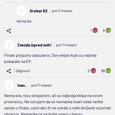
G
Grobar 62
pre 11 meseci
Ha ha ha
ion:minus
ion:p
1
6
Z
Zvezda ispred svih!
pre 11 meseci
Finale potpuno zasluzeno. Dve ekipe koje su najvise
pokazale na EP.
ion:minus
ion:p
Odgovori
2
99
I
Ivan..
pre 11 meseci
Nema sta, nisu simpaticni, ali su najbolja ekipa na ovom
prvenstvu. Ne verujem da ce nemacka imati neke velike
sanse u finalu, osim ako ih ne uvede u neki divljacki suterski
obracun. Nemacka ce se bolje snaci u haosu.