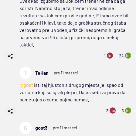
Uvek kad izgubimo sa Jokićem trener ne zna da ga
koristi. Nebitno što je taj trener imao odlične
rezultate sa Jokićem prošle godine. Mi smo ovde bili
osakaćeni i kilavi, tako da je greška stručnog štaba
verovatno pre u vođenju fizički nespremnih igrača
na prvenstvo i/ili u lošoj pripremi, nego u nekoj
taktici.
ion:minus
ion:p
1
24
T
TeHan
pre 11 meseci
@gost
isti taj hjuston s drugog mjesta je ispao od
voriorsa koji su igrali plej in. Dajes sebi za pravo da
pametujes o cemu pojma nemas.
ion:minus
ion:p
3
6
G
gost3
pre 11 meseci