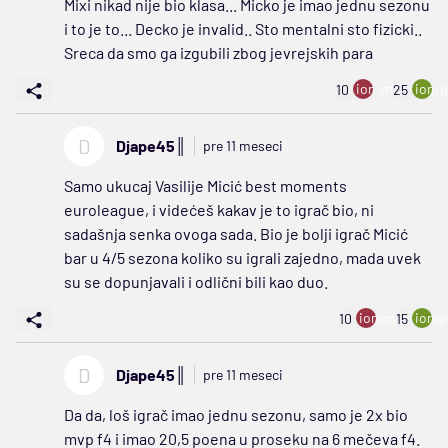
Mixi nikad nije bio klasa... Micko je imao jednu sezonu
i to je to... Decko je invalid.. Sto mentalni sto fizicki..
Sreca da smo ga izgubili zbog jevrejskih para
ion:minus
ion:p
10
25
D
Djape45║
pre 11 meseci
Samo ukucaj Vasilije Micić best moments
euroleague, i videćeš kakav je to igrač bio, ni
sadašnja senka ovoga sada. Bio je bolji igrač Micić
bar u 4/5 sezona koliko su igrali zajedno, mada uvek
su se dopunjavali i odlični bili kao duo.
ion:minus
ion:p
10
15
D
Djape45║
pre 11 meseci
Da da, loš igrač imao jednu sezonu, samo je 2x bio
mvp f4 i imao 20,5 poena u proseku na 6 mečeva f4.