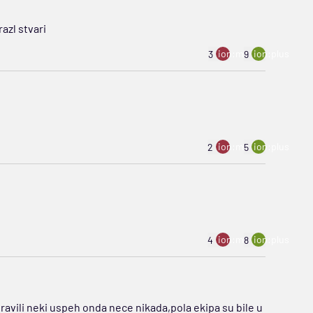
azl stvari
ion:minus
ion:plus
3
9
ion:minus
ion:plus
2
5
ion:minus
ion:plus
4
8
ravili neki uspeh onda nece nikada,pola ekipa su bile u