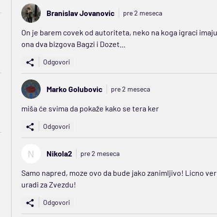
Branislav Jovanovic
pre 2 meseca
On je barem covek od autoriteta, neko na koga igraci imaju
ona dva bizgova Bagzi i Dozet...
Odgovori
Marko Golubovic
pre 2 meseca
miša će svima da pokaže kako se tera ker
Odgovori
N
Nikola2
pre 2 meseca
Samo napred, moze ovo da bude jako zanimljivo! Licno ve
uradi za Zvezdu!
Odgovori