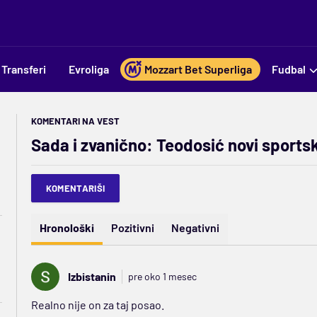
Transferi
Evroliga
Mozzart Bet Superliga
Fudbal
KOMENTARI NA VEST
Sada i zvanično: Teodosić novi sports
KOMENTARIŠI
Hronološki
Pozitivni
Negativni
Izbistanin
pre oko 1 mesec
Realno nije on za taj posao.