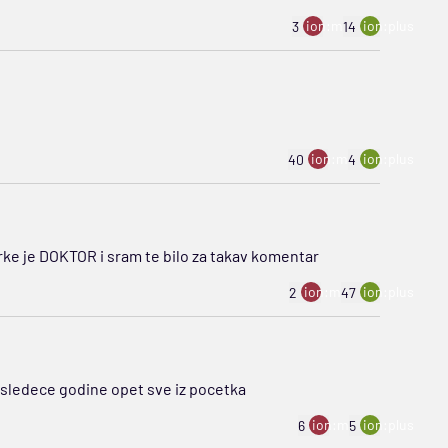
ion:minus
ion:plus
3
14
ion:minus
ion:plus
40
4
arke je DOKTOR i sram te bilo za takav komentar
ion:minus
ion:plus
2
47
i sledece godine opet sve iz pocetka
ion:minus
ion:plus
6
5