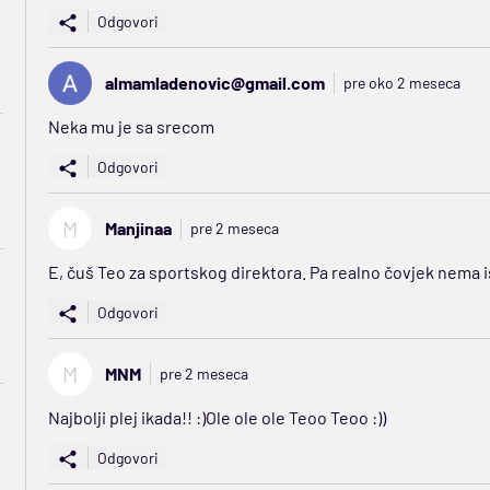
Odgovori
almamladenovic@gmail.com
pre oko 2 meseca
Neka mu je sa srecom
Odgovori
M
Manjinaa
pre 2 meseca
E, čuš Teo za sportskog direktora. Pa realno čovjek nema 
Odgovori
M
MNM
pre 2 meseca
Najbolji plej ikada!! :)Ole ole ole Teoo Teoo :))
Odgovori