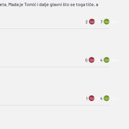
a. Mada je Tomić i dalje glavni što se toga tiče, a
ion:minus
ion:plus
2
7
ion:minus
ion:plus
0
4
ion:minus
ion:plus
1
4