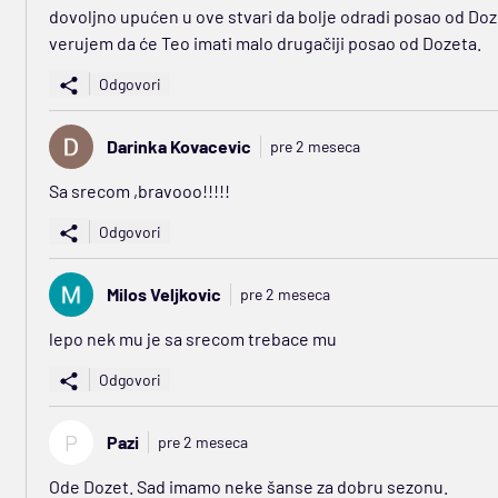
dovoljno upućen u ove stvari da bolje odradi posao od Dozet
verujem da će Teo imati malo drugačiji posao od Dozeta.
Odgovori
Darinka Kovacevic
pre 2 meseca
Sa srecom ,bravooo!!!!!
Odgovori
Milos Veljkovic
pre 2 meseca
lepo nek mu je sa srecom trebace mu
Odgovori
P
Pazi
pre 2 meseca
Ode Dozet. Sad imamo neke šanse za dobru sezonu.