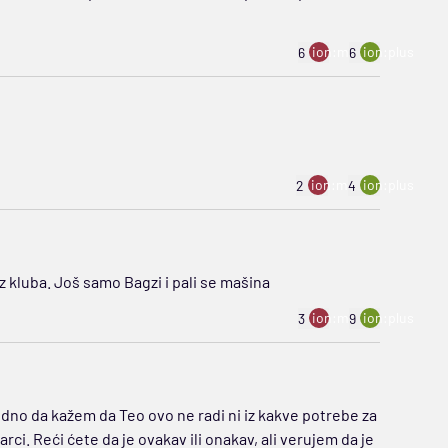
ion:minus
ion:plus
6
6
ion:minus
ion:plus
2
4
z kluba. Još samo Bagzi i pali se mašina
ion:minus
ion:plus
3
9
dno da kažem da Teo ovo ne radi ni iz kakve potrebe za
rci. Reći ćete da je ovakav ili onakav, ali verujem da je