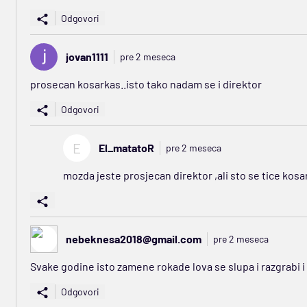
Odgovori
jovan1111
pre 2 meseca
prosecan kosarkas..isto tako nadam se i direktor
Odgovori
E
El_matatoR
pre 2 meseca
mozda jeste prosjecan direktor ,ali sto se tice kos
nebeknesa2018@gmail.com
pre 2 meseca
Svake godine isto zamene rokade lova se slupa i razgrabi 
Odgovori