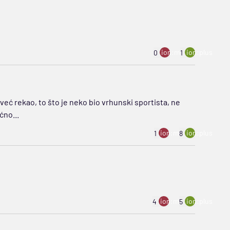
ion:minus
ion:plus
0
1
 već rekao, to što je neko bio vrhunski sportista, ne
ćno...
ion:minus
ion:plus
1
8
ion:minus
ion:plus
4
5