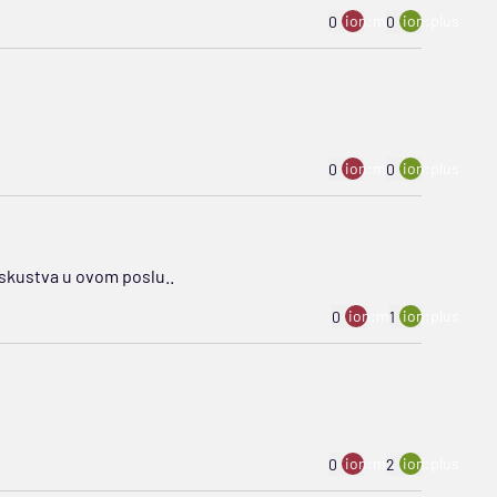
ion:minus
ion:plus
0
0
ion:minus
ion:plus
0
0
iskustva u ovom poslu..
ion:minus
ion:plus
0
1
ion:minus
ion:plus
0
2