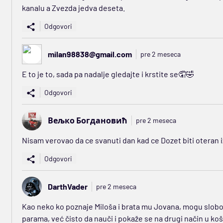
kanalu a Zvezda jedva deseta.
Odgovori
milan98838@gmail.com
pre 2 meseca
E to je to, sada pa nadalje gledajte i krstite se🤦🤣
Odgovori
Вељко Богдановић
pre 2 meseca
Nisam verovao da ce svanuti dan kad ce Dozet biti oteran i
Odgovori
DarthVader
pre 2 meseca
Kao neko ko poznaje Miloša i brata mu Jovana, mogu slobo
parama, već čisto da nauči i pokaže se na drugi način u koša