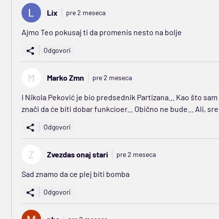
Lix
pre 2 meseca
Ajmo Teo pokusaj ti da promenis nesto na bolje
Odgovori
M
Marko Zmn
pre 2 meseca
I Nikola Peković je bio predsednik Partizana... Kao što sam
znači da će biti dobar funkcioer... Obično ne bude... Ali, sre
Odgovori
Z
Zvezdas onaj stari
pre 2 meseca
Sad znamo da ce plej biti bomba
Odgovori