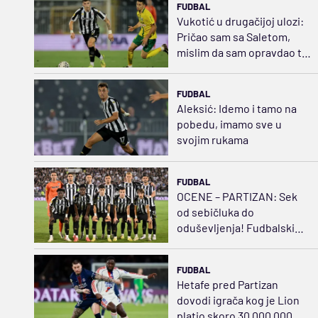
FUDBAL
Vukotić u drugačijoj ulozi:
Pričao sam sa Saletom,
mislim da sam opravdao tu
poziciju
FUDBAL
Aleksić: Idemo i tamo na
pobedu, imamo sve u
svojim rukama
FUDBAL
OCENE – PARTIZAN: Sek
od sebičluka do
oduševljenja! Fudbalski
švrća Kostić
FUDBAL
Hetafe pred Partizan
dovodi igrača kog je Lion
platio skoro 30.000.000