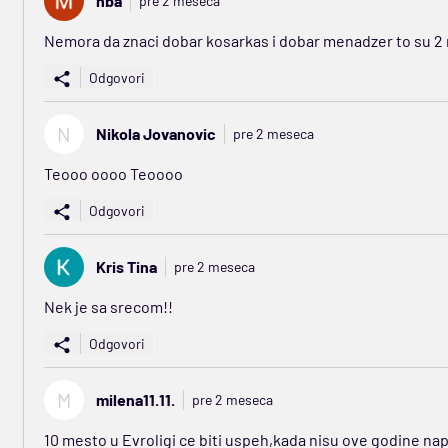
nba
pre 2 meseca
Nemora da znaci dobar kosarkas i dobar menadzer to su 2 r
Odgovori
N
Nikola Jovanovic
pre 2 meseca
Teooo oooo Teoooo
Odgovori
Kris Tina
pre 2 meseca
Nek je sa srecom!!
Odgovori
M
milena11.11.
pre 2 meseca
10 mesto u Evroligi ce biti uspeh,kada nisu ove godine nap