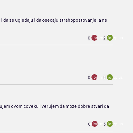
 i da se ugledaju i da osecaju strahopostovanje, a ne
ion:minus
ion:plus
0
2
ion:minus
ion:plus
0
0
rujem ovom coveku i verujem da moze dobre stvari da
ion:minus
ion:plus
0
3