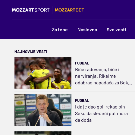
Za tebe
Naslovna
Sve vesti
NAJNOVIJE VESTI
FUDBAL
Biće radovanja, biće i
nerviranja: Rikelme
odabrao napadača za Boku
i razbuktao požar strasti
FUDBAL
I da je dao gol, rekao bih
Seku da sledeći put mora
da doda