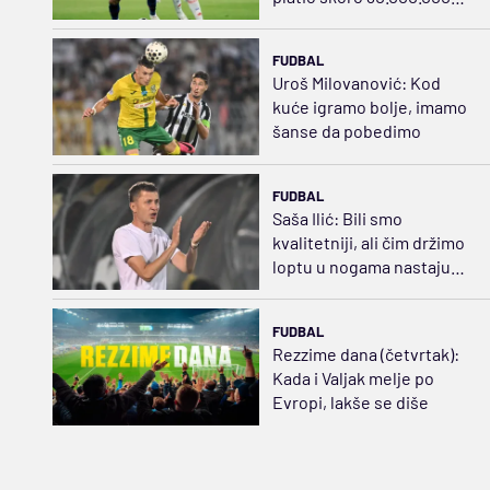
evra
FUDBAL
Uroš Milovanović: Kod
kuće igramo bolje, imamo
šanse da pobedimo
FUDBAL
Saša Ilić: Bili smo
kvalitetniji, ali čim držimo
loptu u nogama nastaju
problemi
FUDBAL
Rezzime dana (četvrtak):
Kada i Valjak melje po
Evropi, lakše se diše