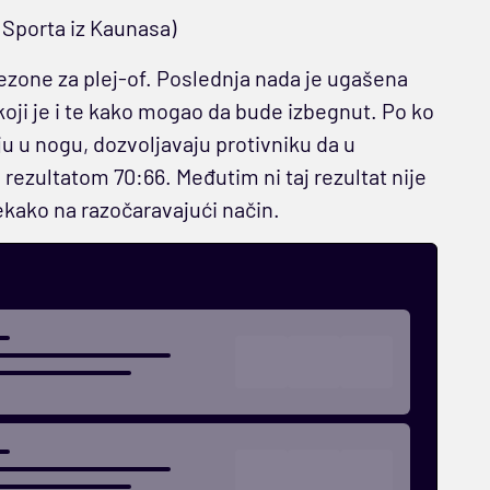
 Sporta iz Kaunasa)
sezone za plej-of. Poslednja nada je ugašena
oji je i te kako mogao da bude izbegnut. Po ko
ju u nogu, dozvoljavaju protivniku da u
ezultatom 70:66. Međutim ni taj rezultat nije
nekako na razočaravajući način.