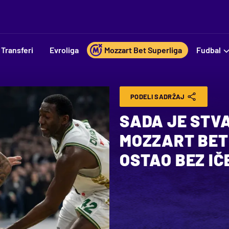
Transferi
Evroliga
Mozzart Bet Superliga
Fudbal
PODELI SADRŽAJ
SADA JE STV
MOZZART BET
OSTAO BEZ IČ