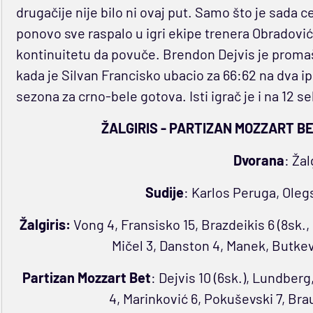
drugačije nije bilo ni ovaj put. Samo što je sada c
ponovo sve raspalo u igri ekipe trenera Obradovića.
kontinuitetu da povuče. Brendon Dejvis je promaši
kada je Silvan Francisko ubacio za 66:62 na dva ip
sezona za crno-bele gotova. Isti igrač je i na 12 s
ŽALGIRIS - PARTIZAN MOZZART BET 7
Dvorana
: Žal
Sudije
: Karlos Peruga, Oleg
Žalgiris:
Vong 4, Fransisko 15, Brazdeikis 6 (8sk., 5
Mičel 3, Danston 4, Manek, Butkevi
Partizan Mozzart Bet
: Dejvis 10 (6sk.), Lundberg
4, Marinković 6, Pokuševski 7, Brau