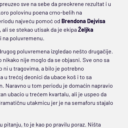
preuzeo sve na sebe da preokrene rezultat i u
koro polovinu poena crno-belih na
periodu najveću pomoć od
Brendona Dejvisa
 ali se stekao utisak da je ekipa
Željka
i na poluvremenu.
 drugog poluvremena izgledao nešto drugačije.
o nikako nije moglo da se objasni. Sve ono sa
o ni u tragovima, a bilo je potrebno
a u trećoj deonici da ubace koš i to sa
an. Naravno u tom periodu je domaćin napravio
an ubacio u trećem kvartalu, ali je uspeo da
dramatičnu utakmicu jer je na semaforu stajalo
pitanju, to je kao po pravilu poraz. Ništa