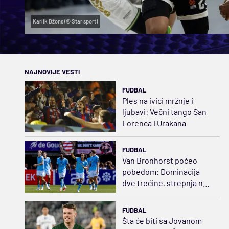
Karlik Džons (© Star sport)
NAJNOVIJE VESTI
FUDBAL
Ples na ivici mržnje i
ljubavi: Večni tango San
Lorenca i Urakana
FUDBAL
Van Bronhorst počeo
pobedom: Dominacija
dve trećine, strepnja na
kraju
FUDBAL
Šta će biti sa Jovanom