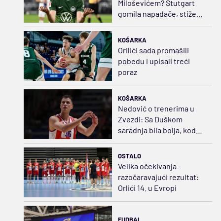
Miloševićem? Štutgart
gomila napadače, stiže
još jedan na "IĆ"
KOŠARKA
Orilići sada promašili
pobedu i upisali treći
poraz
KOŠARKA
Nedović o trenerima u
Zvezdi: Sa Duškom
saradnja bila bolja, kod
Sferopulosa nedostajao
plan B
OSTALO
Velika očekivanja –
razočaravajući rezultat:
Orlići 14. u Evropi
FUDBAL