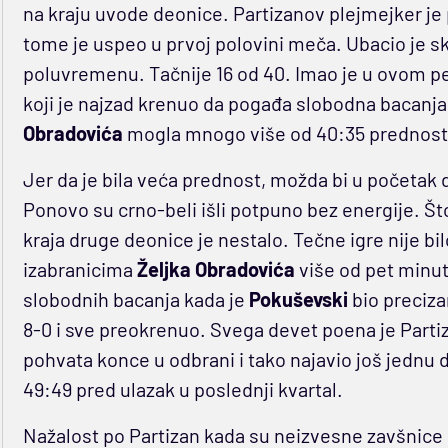
na kraju uvode deonice. Partizanov plejmejker je 
tome je uspeo u prvoj polovini meča. Ubacio je s
poluvremenu. Tačnije 16 od 40. Imao je u ovom 
koji je najzad krenuo da pogađa slobodna bacanja,
Obradovića
mogla mnogo više od 40:35 prednost
Jer da je bila veća prednost, možda bi u početak
Ponovo su crno-beli išli potpuno bez energije. Št
kraja druge deonice je nestalo. Tečne igre nije bil
izabranicima
Željka Obradovića
više od pet minut
slobodnih bacanja kada je
Pokuševski
bio preciz
8-0 i sve preokrenuo. Svega devet poena je Partiz
pohvata konce u odbrani i tako najavio još jednu 
49:49 pred ulazak u poslednji kvartal.
Nažalost po Partizan kada su neizvesne zavšnice u 