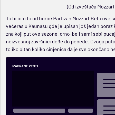
(Od izveštača Mozzart
To bi bilo to od borbe Partizan Mozzart Beta ove 
večeras u Kaunasu gde je upisan još jedan poraz k
zna koji put ove sezone, crno-beli sami sebi puca
neizvesnoj završnici dođe do pobede. Ovoga puta r
toliko bitan koliko činjenica da je sve okončano 
IZABRANE VESTI