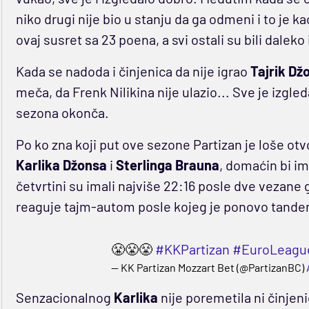
niko drugi nije bio u stanju da ga odmeni i to je k
ovaj susret sa 23 poena, a svi ostali su bili daleko 
Kada se nadoda i činjenica da nije igrao
Tajrik Dž
meča, da Frenk Nilikina nije ulazio... Sve je izgl
sezona okonča.
Po ko zna koji put ove sezone Partizan je loše otvo
Karlika Džonsa
i
Sterlinga Brauna
, domaćin bi im
četvrtini su imali najviše 22:16 posle dve vezane
reaguje tajm-autom posle kojeg je ponovo tand
😤😤😤
#KKPartizan
#EuroLeagu
— KK Partizan Mozzart Bet (@PartizanBC)
Senzacionalnog
Karlika
nije poremetila ni činjen