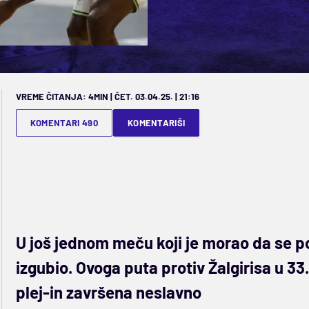
VREME ČITANJA: 4MIN | ČET. 03.04.25. | 21:16
KOMENTARI 490
KOMENTARIŠI
U još jednom meču koji je morao da se po
izgubio. Ovoga puta protiv Žalgirisa u 33
plej-in završena neslavno