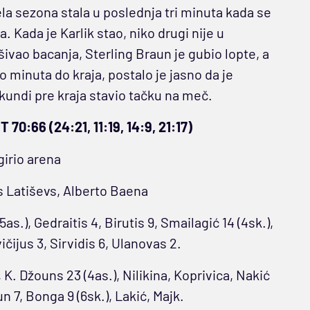
ela sezona stala u poslednja tri minuta kada se
 Kada je Karlik stao, niko drugi nije u
vao bacanja, Sterling Braun je gubio lopte, a
o minuta do kraja, postalo je jasno da je
ekundi pre kraja stavio tačku na meč.
0:66 (24:21, 11:19, 14:9, 21:17)
girio arena
s Latiševs, Alberto Baena
as.), Gedraitis 4, Birutis 9, Smailagić 14 (4sk.),
čijus 3, Sirvidis 6, Ulanovas 2.
, K. Džouns 23 (4as.), Nilikina, Koprivica, Nakić
n 7, Bonga 9 (6sk.), Lakić, Majk.