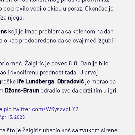
ao po pravilo vodilo ekipu u poraz. Okončao je
iza njega.
ons
koji je imao problema sa kolenom na dan
edalo kao predodređeno da se ovaj meč izgubi i
rio meč. Žalgiris je poveo 6:0. Da nije bilo
ao i dvocifrenu prednost tada. U prvoj
 greške
Ife Lundberga
.
Obradović
je morao da
em
Džons
-
Braun
odradio sve da održi tim u igri.
e
pic.twitter.com/W6yszvpLY2
April 3, 2025
ica što je Žalgiris ubacio koš sa zvukom sirene