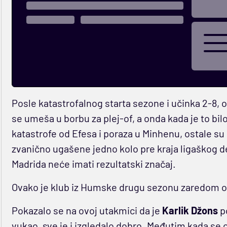
Posle katastrofalnog starta sezone i učinka 2-8, 
se umeša u borbu za plej-of, a onda kada je to bil
katastrofe od Efesa i poraza u Minhenu, ostale su 
zvanično ugašene jedno kolo pre kraja ligaškog d
Madrida neće imati rezultatski značaj.
Ovako je klub iz Humske drugu sezonu zaredom ost
Pokazalo se na ovoj utakmici da je
Karlik Džons
po
vukao, sve je i izgledalo dobro. Međutim kada se 