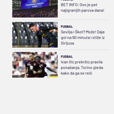
BET INFO: Ovo je pet
najigranijih parova dana!
FUDBAL
Sevilja i Škot? Može! Daje
gol na 90 minuta i stiže iz
Sirijusa
FUDBAL
Ivan Ilić prekršio pravila
ponašanja, Torino gleda
kako da ga se reši