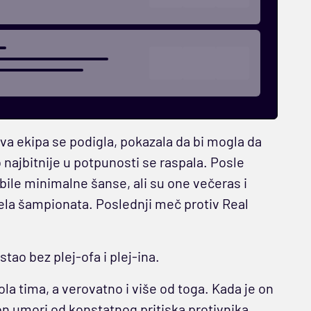
ova ekipa se podigla, pokazala da bi mogla da
o najbitnije u potpunosti se raspala. Posle
bile minimalne šanse, ali su one večeras i
ela šampionata. Poslednji meč protiv Real
ao bez plej-ofa i plej-ina.
la tima, a verovatno i više od toga. Kada je on
on umori od konstatnog pritiska protivnika,